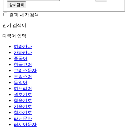
상세검색
결과 내 재검색
인기 검색어
다국어 입력
히라가나
가타카나
중국어
한글고어
그리스문자
프랑스어
독일어
히브리어
괄호기호
학술기호
기술기호
첨자기호
라틴문자
러시아문자