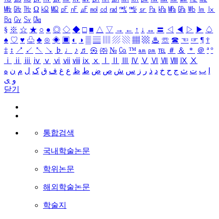
㎒
㎓
㎔
Ω
㏀
㏁
㎊
㎋
㎌
㏖
㏅
㎭
㎮
㎯
㏛
㎩
㎪
㎫
㎬
㏝
㏐
㏓
㏃
㏉
㏜
㏆
§
※
☆
★
○
●
◎
◇
◆
□
■
△
▽
→
←
↑
↓
↔
〓
◁
◀
▷
▶
♤
♠
♡
♥
♧
♣
⊙
◈
▣
◐
◑
▒
▤
▥
▨
▧
▦
▩
♨
☏
☎
☜
☞
¶
†
‡
↕
↗
↙
↖
↘
♭
♩
♪
♬
㉿
㈜
№
㏇
™
㏂
㏘
℡
＃
＆
＊
＠
ª
º
ⅰ
ⅱ
ⅲ
ⅳ
ⅴ
ⅵ
ⅶ
ⅷ
ⅸ
ⅹ
Ⅰ
Ⅱ
Ⅲ
Ⅳ
Ⅴ
Ⅵ
Ⅶ
Ⅷ
Ⅸ
Ⅹ
ا
ب
ت
ث
ج
ح
خ
د
ذ
ر
ز
س
ش
ص
ض
ط
ظ
ع
غ
ف
ق
ک
ل
م
ن
ه
و
ی
닫기
통합검색
국내학술논문
학위논문
해외학술논문
학술지