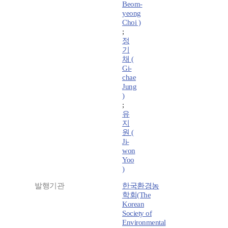
Beom-
yeong
Choi )
;
정
기
채 (
Gi-
chae
Jung
)
;
유
지
원 (
Ji-
won
Yoo
)
발행기관
한국환경농
학회(The
Korean
Society of
Environmental