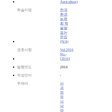
Agriculture)
학술지명
한국
환경
농학
회 학
술발
표논
문집
(N/A)
권호사항
Vol.2016
No.-
[2016]
발행연도
2016
작성언어
-
주제어
사
과
점
무
늬
낙
엽