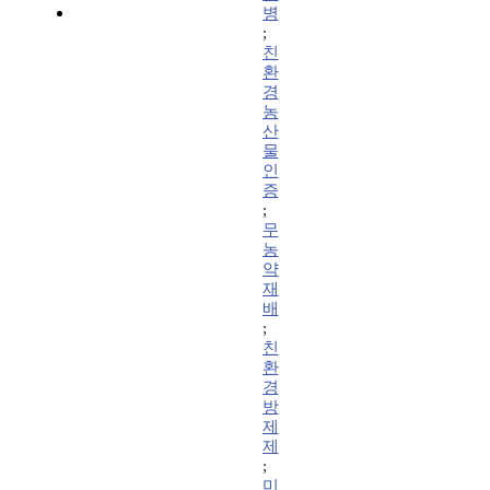
병
;
친
환
경
농
산
물
인
증
;
무
농
약
재
배
;
친
환
경
방
제
제
;
미