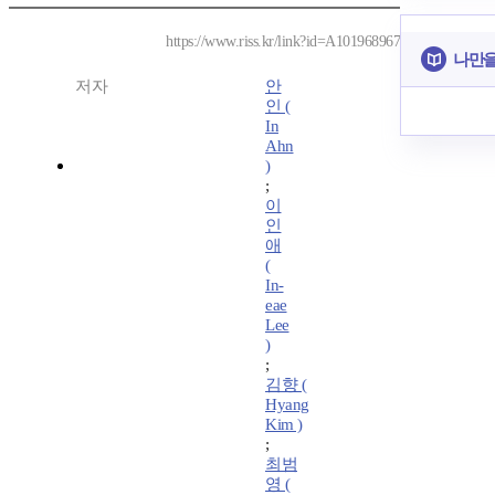
https://www.riss.kr/link?id=A101968967
나만을
저자
안
인 (
In
Ahn
)
;
이
인
애
(
In-
eae
Lee
)
;
김향 (
Hyang
Kim )
;
최범
영 (