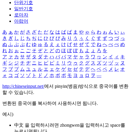
단위기호
일반기호
로마자
아랍어
あ
ぁ
か
が
さ
ざ
た
だ
な
は
ば
ぱ
ま
や
ゃ
ら
わ
ゎ
ん
い
ぃ
き
ぎ
し
じ
ち
ぢ
に
ひ
び
ぴ
み
り
う
ぅ
く
ぐ
す
ず
つ
づ
っ
ぬ
ふ
ぶ
ぷ
む
ゆ
ゅ
る
え
ぇ
け
げ
せ
ぜ
て
で
ね
へ
べ
ぺ
め
れ
お
ぉ
こ
ご
そ
ぞ
と
ど
の
ほ
ぼ
ぽ
も
よ
ょ
ろ
を
ア
ァ
カ
サ
ザ
タ
ダ
ナ
ハ
バ
パ
マ
ヤ
ャ
ラ
ワ
ヮ
ン
イ
ィ
キ
ギ
シ
ジ
チ
ヂ
ニ
ヒ
ビ
ピ
ミ
リ
ウ
ゥ
ク
グ
ス
ズ
ツ
ヅ
ッ
ヌ
フ
ブ
プ
ム
ユ
ュ
ル
エ
ェ
ケ
ゲ
セ
ゼ
テ
デ
ヘ
ベ
ペ
メ
レ
オ
ォ
コ
ゴ
ソ
ゾ
ト
ド
ノ
ホ
ボ
ポ
モ
ヨ
ョ
ロ
ヲ
―
http://chineseinput.net/
에서 pinyin(병음)방식으로 중국어를 변환
할 수 있습니다.
변환된 중국어를 복사하여 사용하시면 됩니다.
예시)
中文 을 입력하시려면
zhongwen
을 입력하시고 space를
누르시면됩니다.