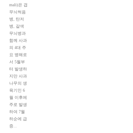
mali)은 겹
무늬썩음
병, 탄저
병, 갈색
무늬병과
함께 사과
의 4대 주
요 병해로
서 5월부
터 발생하
지만 사과
나무의 생
육기인 6
월 이후에
주로 발생
하여 7월
하순에 급
증...