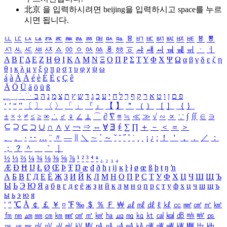
北京 을 입력하시려면
beijing
을 입력하시고 space를 누르
시면 됩니다.
ㅥ
ㅦ
ㅧ
ㅨ
ㅩ
ㅪ
ㅫ
ㅬ
ㅭ
ㅮ
ㅯ
ㅰ
ㅱ
ㅲ
ㅳ
ㅴ
ㅵ
ㅶ
ㅷ
ㅸ
ㅹ
ㅺ
ㅻ
ㅼ
ㅽ
ㅾ
ㅿ
ㆀ
ㆁ
ㆂ
ㆃ
ㆄ
ㆅ
ㆆ
ㆇ
ㆈ
ㆉ
ㆊ
ㆋ
ㆌ
ㆍ
ㆎ
Α
Β
Γ
Δ
Ε
Ζ
Η
Θ
Ι
Κ
Λ
Μ
Ν
Ξ
Ο
Π
Ρ
Σ
Τ
Υ
Φ
Χ
Ψ
Ω
α
β
γ
δ
ε
ζ
η
θ
ι
κ
λ
μ
ν
ξ
ο
π
ρ
σ
τ
υ
φ
χ
ψ
ω
á
à
Á
À
é
è
É
È
ç
Ç
ê
Ä
Ö
Ü
ä
ö
ü
ß
ְ
ֳ
ֲ
ֱ
ָ
ַ
ֵ
ֶ
ִ
ֹ
ּ
ֻ
ׂ
ׁ
ּ
ב
ה
נ
מ
צ
ת
ץ
ש
ד
ג
כ
ע
י
ח
ל
ך
ף
ק
ר
א
ט
ו
ן
ם
פ
‘
’
“
”
〔
〕
〈
〉
「
」
『
』
【
】
＂
（
）
［
］
｛
｝
±
×
÷
≠
≤
≥
∞
∴
♂
♀
∠
⊥
⌒
∂
∇
≡
≒
≪
≫
√
∽
∝
∵
∫
∬
∈
∋
⊆
⊇
⊂
⊃
∪
∩
∧
∨
￢
⇒
⇔
∀
∃
∮
∑
∏
＋
－
＜
＝
＞
、
。
·
‥
…
¨
〃
―
∥
＼
∼
´
～
ˇ
˘
˝
˚
˙
¸
˛
¡
¿
ː
！
＇
，
．
／
：
；
？
＾
＿
｀
｜
½
⅓
⅔
¼
¾
⅛
⅜
⅝
⅞
¹
²
³
⁴
ⁿ
₁
₂
₃
₄
Æ
Ð
Ħ
Ĳ
Ł
Ø
Œ
Þ
Ŧ
Ŋ
æ
đ
ð
ħ
ı
ĳ
ĸ
ŀ
ł
ø
œ
ß
þ
ŧ
ŋ
ŉ
А
Б
В
Г
Д
Е
Ё
Ж
З
И
Й
К
Л
М
Н
О
П
Р
С
Т
У
Ф
Х
Ц
Ч
Ш
Щ
Ъ
Ы
Ь
Э
Ю
Я
а
б
в
г
д
е
ё
ж
з
и
й
к
л
м
н
о
п
р
с
т
у
ф
х
ц
ч
ш
щ
ъ
ы
ь
э
ю
я
′
″
℃
Å
￠
￡
￥
¤
℉
‰
＄
％
Ｆ
￦
㎕
㎖
㎗
ℓ
㎘
㏄
㎣
㎤
㎥
㎦
㎙
㎚
㎛
㎜
㎝
㎞
㎟
㎠
㎡
㎢
㏊
㎍
㎎
㎏
㏏
㎈
㎉
㏈
㎧
㎨
㎰
㎱
㎲
㎳
㎴
㎵
㎶
㎷
㎸
㎹
㎀
㎁
㎂
㎃
㎄
㎺
㎻
㎽
㎾
㎿
㎐
㎑