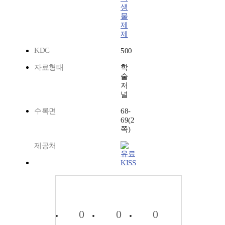
생
물
제
제
KDC
500
자료형태
학
술
저
널
수록면
68-
69(2
쪽)
제공처
KISS
0
0
0