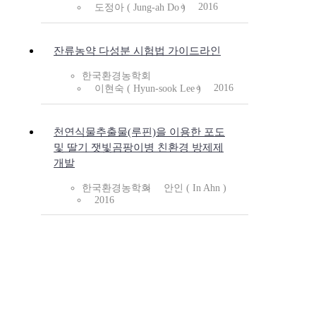
2016
도정아 ( Jung-ah Do )
잔류농약 다성분 시험법 가이드라인
한국환경농학회
2016
이현숙 ( Hyun-sook Lee )
천연식물추출물(루핀)을 이용한 포도
및 딸기 잿빛곰팡이병 친환경 방제제
개발
한국환경농학회
안인 ( In Ahn )
2016