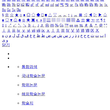
㎒
㎓
㎔
Ω
㏀
㏁
㎊
㎋
㎌
㏖
㏅
㎭
㎮
㎯
㏛
㎩
㎪
㎫
㎬
㏝
㏐
㏓
㏃
㏉
㏜
㏆
§
※
☆
★
○
●
◎
◇
◆
□
■
△
▽
→
←
↑
↓
↔
〓
◁
◀
▷
▶
♤
♠
♡
♥
♧
♣
⊙
◈
▣
◐
◑
▒
▤
▥
▨
▧
▦
▩
♨
☏
☎
☜
☞
¶
†
‡
↕
↗
↙
↖
↘
♭
♩
♪
♬
㉿
㈜
№
㏇
™
㏂
㏘
℡
＃
＆
＊
＠
ª
º
ⅰ
ⅱ
ⅲ
ⅳ
ⅴ
ⅵ
ⅶ
ⅷ
ⅸ
ⅹ
Ⅰ
Ⅱ
Ⅲ
Ⅳ
Ⅴ
Ⅵ
Ⅶ
Ⅷ
Ⅸ
Ⅹ
ا
ب
ت
ث
ج
ح
خ
د
ذ
ر
ز
س
ش
ص
ض
ط
ظ
ع
غ
ف
ق
ک
ل
م
ن
ه
و
ی
닫기
통합검색
국내학술논문
학위논문
해외학술논문
학술지