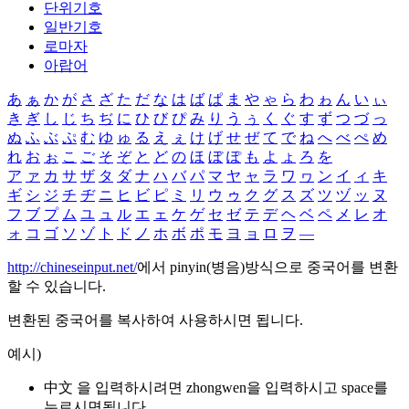
단위기호
일반기호
로마자
아랍어
あ
ぁ
か
が
さ
ざ
た
だ
な
は
ば
ぱ
ま
や
ゃ
ら
わ
ゎ
ん
い
ぃ
き
ぎ
し
じ
ち
ぢ
に
ひ
び
ぴ
み
り
う
ぅ
く
ぐ
す
ず
つ
づ
っ
ぬ
ふ
ぶ
ぷ
む
ゆ
ゅ
る
え
ぇ
け
げ
せ
ぜ
て
で
ね
へ
べ
ぺ
め
れ
お
ぉ
こ
ご
そ
ぞ
と
ど
の
ほ
ぼ
ぽ
も
よ
ょ
ろ
を
ア
ァ
カ
サ
ザ
タ
ダ
ナ
ハ
バ
パ
マ
ヤ
ャ
ラ
ワ
ヮ
ン
イ
ィ
キ
ギ
シ
ジ
チ
ヂ
ニ
ヒ
ビ
ピ
ミ
リ
ウ
ゥ
ク
グ
ス
ズ
ツ
ヅ
ッ
ヌ
フ
ブ
プ
ム
ユ
ュ
ル
エ
ェ
ケ
ゲ
セ
ゼ
テ
デ
ヘ
ベ
ペ
メ
レ
オ
ォ
コ
ゴ
ソ
ゾ
ト
ド
ノ
ホ
ボ
ポ
モ
ヨ
ョ
ロ
ヲ
―
http://chineseinput.net/
에서 pinyin(병음)방식으로 중국어를 변환
할 수 있습니다.
변환된 중국어를 복사하여 사용하시면 됩니다.
예시)
中文 을 입력하시려면
zhongwen
을 입력하시고 space를
누르시면됩니다.