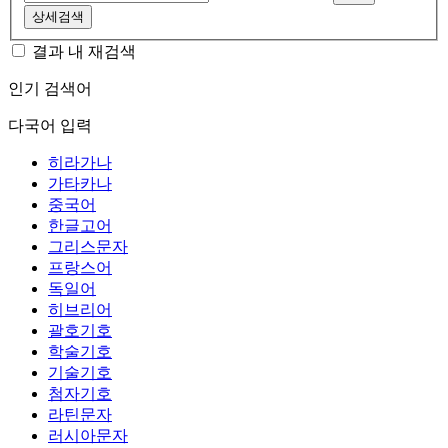
상세검색
결과 내 재검색
인기 검색어
다국어 입력
히라가나
가타카나
중국어
한글고어
그리스문자
프랑스어
독일어
히브리어
괄호기호
학술기호
기술기호
첨자기호
라틴문자
러시아문자