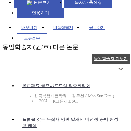
원문보기
복사/대출신청
인용하기
내보내기
내책장담기
공유하기
오류접수
동일학술지(권/호) 다른 논문
동일학술지 더보기
복합재료 골프샤프트의 적층최적화
한국복합재료학회
김무선 ( Moo Sun Kim )
2007
KCI등재,ESCI
플랩을 갖는 복합재 평판 날개의 비선형 공력 탄성
학 해석