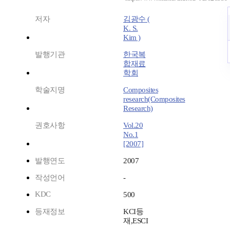
저자
김광수 (
K. S.
Kim )
발행기관
한국복
합재료
학회
학술지명
Composites
research(Composites
Research)
권호사항
Vol.20
No.1
[2007]
발행연도
2007
작성언어
-
KDC
500
등재정보
KCI등
재,ESCI