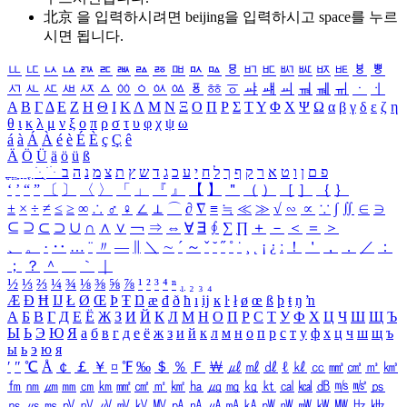
北京 을 입력하시려면
beijing
을 입력하시고 space를 누르
시면 됩니다.
ㅥ
ㅦ
ㅧ
ㅨ
ㅩ
ㅪ
ㅫ
ㅬ
ㅭ
ㅮ
ㅯ
ㅰ
ㅱ
ㅲ
ㅳ
ㅴ
ㅵ
ㅶ
ㅷ
ㅸ
ㅹ
ㅺ
ㅻ
ㅼ
ㅽ
ㅾ
ㅿ
ㆀ
ㆁ
ㆂ
ㆃ
ㆄ
ㆅ
ㆆ
ㆇ
ㆈ
ㆉ
ㆊ
ㆋ
ㆌ
ㆍ
ㆎ
Α
Β
Γ
Δ
Ε
Ζ
Η
Θ
Ι
Κ
Λ
Μ
Ν
Ξ
Ο
Π
Ρ
Σ
Τ
Υ
Φ
Χ
Ψ
Ω
α
β
γ
δ
ε
ζ
η
θ
ι
κ
λ
μ
ν
ξ
ο
π
ρ
σ
τ
υ
φ
χ
ψ
ω
á
à
Á
À
é
è
É
È
ç
Ç
ê
Ä
Ö
Ü
ä
ö
ü
ß
ְ
ֳ
ֲ
ֱ
ָ
ַ
ֵ
ֶ
ִ
ֹ
ּ
ֻ
ׂ
ׁ
ּ
ב
ה
נ
מ
צ
ת
ץ
ש
ד
ג
כ
ע
י
ח
ל
ך
ף
ק
ר
א
ט
ו
ן
ם
פ
‘
’
“
”
〔
〕
〈
〉
「
」
『
』
【
】
＂
（
）
［
］
｛
｝
±
×
÷
≠
≤
≥
∞
∴
♂
♀
∠
⊥
⌒
∂
∇
≡
≒
≪
≫
√
∽
∝
∵
∫
∬
∈
∋
⊆
⊇
⊂
⊃
∪
∩
∧
∨
￢
⇒
⇔
∀
∃
∮
∑
∏
＋
－
＜
＝
＞
、
。
·
‥
…
¨
〃
―
∥
＼
∼
´
～
ˇ
˘
˝
˚
˙
¸
˛
¡
¿
ː
！
＇
，
．
／
：
；
？
＾
＿
｀
｜
½
⅓
⅔
¼
¾
⅛
⅜
⅝
⅞
¹
²
³
⁴
ⁿ
₁
₂
₃
₄
Æ
Ð
Ħ
Ĳ
Ł
Ø
Œ
Þ
Ŧ
Ŋ
æ
đ
ð
ħ
ı
ĳ
ĸ
ŀ
ł
ø
œ
ß
þ
ŧ
ŋ
ŉ
А
Б
В
Г
Д
Е
Ё
Ж
З
И
Й
К
Л
М
Н
О
П
Р
С
Т
У
Ф
Х
Ц
Ч
Ш
Щ
Ъ
Ы
Ь
Э
Ю
Я
а
б
в
г
д
е
ё
ж
з
и
й
к
л
м
н
о
п
р
с
т
у
ф
х
ц
ч
ш
щ
ъ
ы
ь
э
ю
я
′
″
℃
Å
￠
￡
￥
¤
℉
‰
＄
％
Ｆ
￦
㎕
㎖
㎗
ℓ
㎘
㏄
㎣
㎤
㎥
㎦
㎙
㎚
㎛
㎜
㎝
㎞
㎟
㎠
㎡
㎢
㏊
㎍
㎎
㎏
㏏
㎈
㎉
㏈
㎧
㎨
㎰
㎱
㎲
㎳
㎴
㎵
㎶
㎷
㎸
㎹
㎀
㎁
㎂
㎃
㎄
㎺
㎻
㎽
㎾
㎿
㎐
㎑