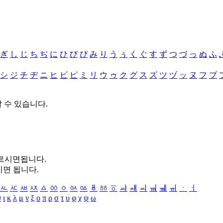
ぎ
し
じ
ち
ぢ
に
ひ
び
ぴ
み
り
う
ぅ
く
ぐ
す
ず
つ
づ
っ
ぬ
ふ
シ
ジ
チ
ヂ
ニ
ヒ
ビ
ピ
ミ
リ
ウ
ゥ
ク
グ
ス
ズ
ツ
ヅ
ッ
ヌ
フ
ブ
할 수 있습니다.
누르시면됩니다.
시면 됩니다.
ㅻ
ㅼ
ㅽ
ㅾ
ㅿ
ㆀ
ㆁ
ㆂ
ㆃ
ㆄ
ㆅ
ㆆ
ㆇ
ㆈ
ㆉ
ㆊ
ㆋ
ㆌ
ㆍ
ㆎ
θ
ι
κ
λ
μ
ν
ξ
ο
π
ρ
σ
τ
υ
φ
χ
ψ
ω