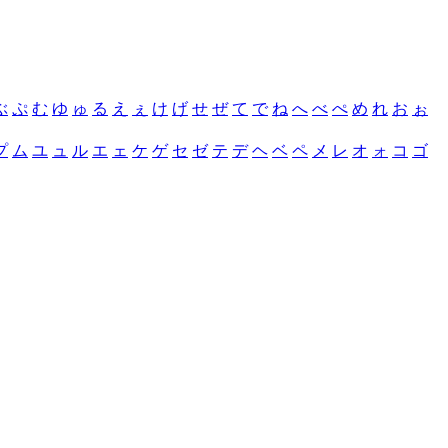
ぶ
ぷ
む
ゆ
ゅ
る
え
ぇ
け
げ
せ
ぜ
て
で
ね
へ
べ
ぺ
め
れ
お
ぉ
プ
ム
ユ
ュ
ル
エ
ェ
ケ
ゲ
セ
ゼ
テ
デ
ヘ
ベ
ペ
メ
レ
オ
ォ
コ
ゴ