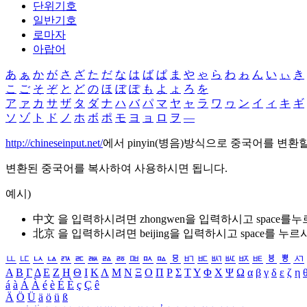
단위기호
일반기호
로마자
아랍어
あ
ぁ
か
が
さ
ざ
た
だ
な
は
ば
ぱ
ま
や
ゃ
ら
わ
ゎ
ん
い
ぃ
き
こ
ご
そ
ぞ
と
ど
の
ほ
ぼ
ぽ
も
よ
ょ
ろ
を
ア
ァ
カ
サ
ザ
タ
ダ
ナ
ハ
バ
パ
マ
ヤ
ャ
ラ
ワ
ヮ
ン
イ
ィ
キ
ギ
ソ
ゾ
ト
ド
ノ
ホ
ボ
ポ
モ
ヨ
ョ
ロ
ヲ
―
http://chineseinput.net/
에서 pinyin(병음)방식으로 중국어를 변환
변환된 중국어를 복사하여 사용하시면 됩니다.
예시)
中文 을 입력하시려면
zhongwen
을 입력하시고 space를
北京 을 입력하시려면
beijing
을 입력하시고 space를 누르
ㅥ
ㅦ
ㅧ
ㅨ
ㅩ
ㅪ
ㅫ
ㅬ
ㅭ
ㅮ
ㅯ
ㅰ
ㅱ
ㅲ
ㅳ
ㅴ
ㅵ
ㅶ
ㅷ
ㅸ
ㅹ
ㅺ
Α
Β
Γ
Δ
Ε
Ζ
Η
Θ
Ι
Κ
Λ
Μ
Ν
Ξ
Ο
Π
Ρ
Σ
Τ
Υ
Φ
Χ
Ψ
Ω
α
β
γ
δ
ε
ζ
η
á
à
Á
À
é
è
É
È
ç
Ç
ê
Ä
Ö
Ü
ä
ö
ü
ß