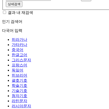
상세검색
결과 내 재검색
인기 검색어
다국어 입력
히라가나
가타카나
중국어
한글고어
그리스문자
프랑스어
독일어
히브리어
괄호기호
학술기호
기술기호
첨자기호
라틴문자
러시아문자