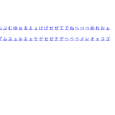
ぶ
ぷ
む
ゆ
ゅ
る
え
ぇ
け
げ
せ
ぜ
て
で
ね
へ
べ
ぺ
め
れ
お
ぉ
プ
ム
ユ
ュ
ル
エ
ェ
ケ
ゲ
セ
ゼ
テ
デ
ヘ
ベ
ペ
メ
レ
オ
ォ
コ
ゴ