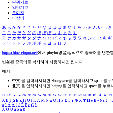
단위기호
일반기호
로마자
아랍어
あ
ぁ
か
が
さ
ざ
た
だ
な
は
ば
ぱ
ま
や
ゃ
ら
わ
ゎ
ん
い
ぃ
き
こ
ご
そ
ぞ
と
ど
の
ほ
ぼ
ぽ
も
よ
ょ
ろ
を
ア
ァ
カ
サ
ザ
タ
ダ
ナ
ハ
バ
パ
マ
ヤ
ャ
ラ
ワ
ヮ
ン
イ
ィ
キ
ギ
ソ
ゾ
ト
ド
ノ
ホ
ボ
ポ
モ
ヨ
ョ
ロ
ヲ
―
http://chineseinput.net/
에서 pinyin(병음)방식으로 중국어를 변환
변환된 중국어를 복사하여 사용하시면 됩니다.
예시)
中文 을 입력하시려면
zhongwen
을 입력하시고 space를
北京 을 입력하시려면
beijing
을 입력하시고 space를 누르
ㅥ
ㅦ
ㅧ
ㅨ
ㅩ
ㅪ
ㅫ
ㅬ
ㅭ
ㅮ
ㅯ
ㅰ
ㅱ
ㅲ
ㅳ
ㅴ
ㅵ
ㅶ
ㅷ
ㅸ
ㅹ
ㅺ
Α
Β
Γ
Δ
Ε
Ζ
Η
Θ
Ι
Κ
Λ
Μ
Ν
Ξ
Ο
Π
Ρ
Σ
Τ
Υ
Φ
Χ
Ψ
Ω
α
β
γ
δ
ε
ζ
η
á
à
Á
À
é
è
É
È
ç
Ç
ê
Ä
Ö
Ü
ä
ö
ü
ß