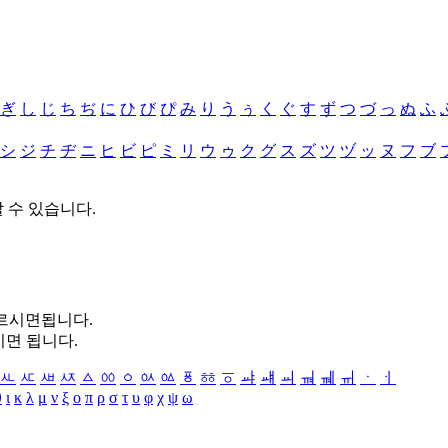
ぎ
し
じ
ち
ぢ
に
ひ
び
ぴ
み
り
う
ぅ
く
ぐ
す
ず
つ
づ
っ
ぬ
ふ
シ
ジ
チ
ヂ
ニ
ヒ
ビ
ピ
ミ
リ
ウ
ゥ
ク
グ
ス
ズ
ツ
ヅ
ッ
ヌ
フ
ブ
할 수 있습니다.
누르시면됩니다.
시면 됩니다.
ㅻ
ㅼ
ㅽ
ㅾ
ㅿ
ㆀ
ㆁ
ㆂ
ㆃ
ㆄ
ㆅ
ㆆ
ㆇ
ㆈ
ㆉ
ㆊ
ㆋ
ㆌ
ㆍ
ㆎ
θ
ι
κ
λ
μ
ν
ξ
ο
π
ρ
σ
τ
υ
φ
χ
ψ
ω