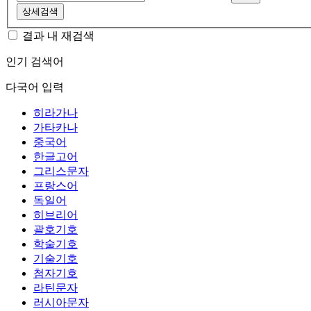
상세검색
결과 내 재검색
인기 검색어
다국어 입력
히라가나
가타카나
중국어
한글고어
그리스문자
프랑스어
독일어
히브리어
괄호기호
학술기호
기술기호
첨자기호
라틴문자
러시아문자