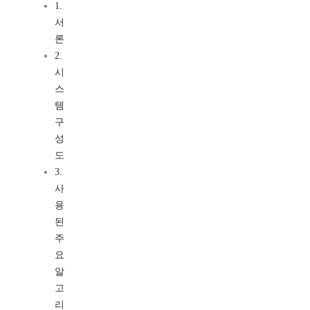
1.
서
론
2.
시
스
템
구
성
도
3.
사
용
된
주
요
알
고
리