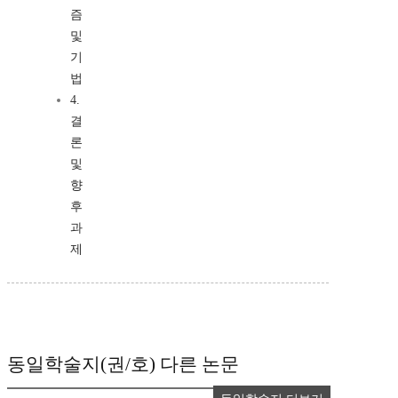
즘
및
기
법
4.
결
론
및
향
후
과
제
동일학술지(권/호) 다른 논문