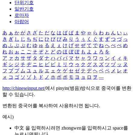
단위기호
일반기호
로마자
아랍어
あ
ぁ
か
が
さ
ざ
た
だ
な
は
ば
ぱ
ま
や
ゃ
ら
わ
ゎ
ん
い
ぃ
き
ぎ
し
じ
ち
ぢ
に
ひ
び
ぴ
み
り
う
ぅ
く
ぐ
す
ず
つ
づ
っ
ぬ
ふ
ぶ
ぷ
む
ゆ
ゅ
る
え
ぇ
け
げ
せ
ぜ
て
で
ね
へ
べ
ぺ
め
れ
お
ぉ
こ
ご
そ
ぞ
と
ど
の
ほ
ぼ
ぽ
も
よ
ょ
ろ
を
ア
ァ
カ
サ
ザ
タ
ダ
ナ
ハ
バ
パ
マ
ヤ
ャ
ラ
ワ
ヮ
ン
イ
ィ
キ
ギ
シ
ジ
チ
ヂ
ニ
ヒ
ビ
ピ
ミ
リ
ウ
ゥ
ク
グ
ス
ズ
ツ
ヅ
ッ
ヌ
フ
ブ
プ
ム
ユ
ュ
ル
エ
ェ
ケ
ゲ
セ
ゼ
テ
デ
ヘ
ベ
ペ
メ
レ
オ
ォ
コ
ゴ
ソ
ゾ
ト
ド
ノ
ホ
ボ
ポ
モ
ヨ
ョ
ロ
ヲ
―
http://chineseinput.net/
에서 pinyin(병음)방식으로 중국어를 변환
할 수 있습니다.
변환된 중국어를 복사하여 사용하시면 됩니다.
예시)
中文 을 입력하시려면
zhongwen
을 입력하시고 space를
누르시면됩니다.