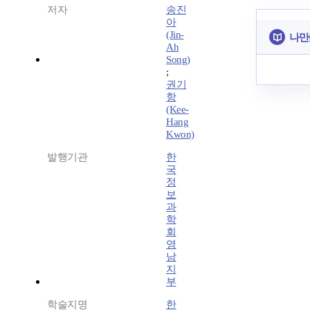
저자
송진
아
(Jin-
나만
Ah
Song)
;
권기
항
(Kee-
Hang
Kwon)
발행기관
한
국
정
보
과
학
회
영
남
지
부
학술지명
한