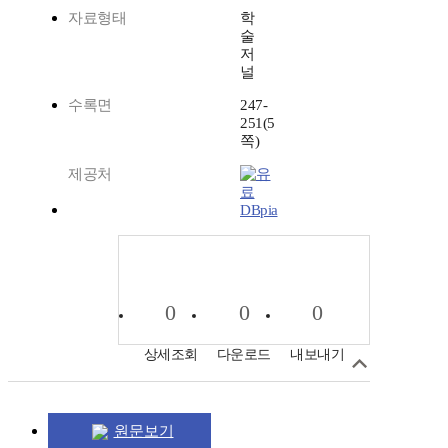
자료형태
학
술
저
널
수록면
247-
251(5
쪽)
제공처
DBpia
0
0
0
상세조회
다운로드
내보내기
원문보기