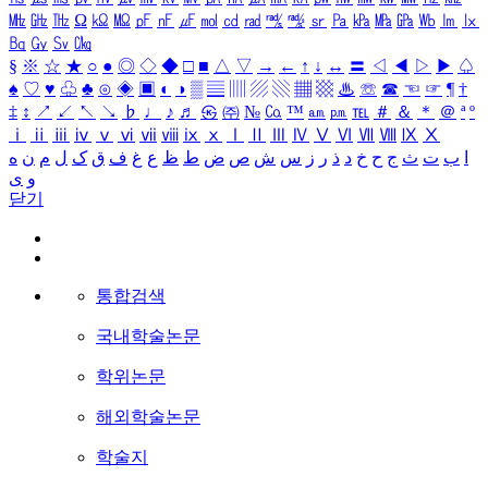
㎒
㎓
㎔
Ω
㏀
㏁
㎊
㎋
㎌
㏖
㏅
㎭
㎮
㎯
㏛
㎩
㎪
㎫
㎬
㏝
㏐
㏓
㏃
㏉
㏜
㏆
§
※
☆
★
○
●
◎
◇
◆
□
■
△
▽
→
←
↑
↓
↔
〓
◁
◀
▷
▶
♤
♠
♡
♥
♧
♣
⊙
◈
▣
◐
◑
▒
▤
▥
▨
▧
▦
▩
♨
☏
☎
☜
☞
¶
†
‡
↕
↗
↙
↖
↘
♭
♩
♪
♬
㉿
㈜
№
㏇
™
㏂
㏘
℡
＃
＆
＊
＠
ª
º
ⅰ
ⅱ
ⅲ
ⅳ
ⅴ
ⅵ
ⅶ
ⅷ
ⅸ
ⅹ
Ⅰ
Ⅱ
Ⅲ
Ⅳ
Ⅴ
Ⅵ
Ⅶ
Ⅷ
Ⅸ
Ⅹ
ا
ب
ت
ث
ج
ح
خ
د
ذ
ر
ز
س
ش
ص
ض
ط
ظ
ع
غ
ف
ق
ک
ل
م
ن
ه
و
ی
닫기
통합검색
국내학술논문
학위논문
해외학술논문
학술지