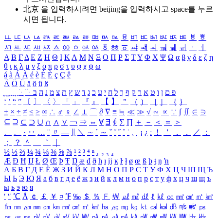
北京 을 입력하시려면
beijing
을 입력하시고 space를 누르
시면 됩니다.
ㅥ
ㅦ
ㅧ
ㅨ
ㅩ
ㅪ
ㅫ
ㅬ
ㅭ
ㅮ
ㅯ
ㅰ
ㅱ
ㅲ
ㅳ
ㅴ
ㅵ
ㅶ
ㅷ
ㅸ
ㅹ
ㅺ
ㅻ
ㅼ
ㅽ
ㅾ
ㅿ
ㆀ
ㆁ
ㆂ
ㆃ
ㆄ
ㆅ
ㆆ
ㆇ
ㆈ
ㆉ
ㆊ
ㆋ
ㆌ
ㆍ
ㆎ
Α
Β
Γ
Δ
Ε
Ζ
Η
Θ
Ι
Κ
Λ
Μ
Ν
Ξ
Ο
Π
Ρ
Σ
Τ
Υ
Φ
Χ
Ψ
Ω
α
β
γ
δ
ε
ζ
η
θ
ι
κ
λ
μ
ν
ξ
ο
π
ρ
σ
τ
υ
φ
χ
ψ
ω
á
à
Á
À
é
è
É
È
ç
Ç
ê
Ä
Ö
Ü
ä
ö
ü
ß
ְ
ֳ
ֲ
ֱ
ָ
ַ
ֵ
ֶ
ִ
ֹ
ּ
ֻ
ׂ
ׁ
ּ
ב
ה
נ
מ
צ
ת
ץ
ש
ד
ג
כ
ע
י
ח
ל
ך
ף
ק
ר
א
ט
ו
ן
ם
פ
‘
’
“
”
〔
〕
〈
〉
「
」
『
』
【
】
＂
（
）
［
］
｛
｝
±
×
÷
≠
≤
≥
∞
∴
♂
♀
∠
⊥
⌒
∂
∇
≡
≒
≪
≫
√
∽
∝
∵
∫
∬
∈
∋
⊆
⊇
⊂
⊃
∪
∩
∧
∨
￢
⇒
⇔
∀
∃
∮
∑
∏
＋
－
＜
＝
＞
、
。
·
‥
…
¨
〃
―
∥
＼
∼
´
～
ˇ
˘
˝
˚
˙
¸
˛
¡
¿
ː
！
＇
，
．
／
：
；
？
＾
＿
｀
｜
½
⅓
⅔
¼
¾
⅛
⅜
⅝
⅞
¹
²
³
⁴
ⁿ
₁
₂
₃
₄
Æ
Ð
Ħ
Ĳ
Ł
Ø
Œ
Þ
Ŧ
Ŋ
æ
đ
ð
ħ
ı
ĳ
ĸ
ŀ
ł
ø
œ
ß
þ
ŧ
ŋ
ŉ
А
Б
В
Г
Д
Е
Ё
Ж
З
И
Й
К
Л
М
Н
О
П
Р
С
Т
У
Ф
Х
Ц
Ч
Ш
Щ
Ъ
Ы
Ь
Э
Ю
Я
а
б
в
г
д
е
ё
ж
з
и
й
к
л
м
н
о
п
р
с
т
у
ф
х
ц
ч
ш
щ
ъ
ы
ь
э
ю
я
′
″
℃
Å
￠
￡
￥
¤
℉
‰
＄
％
Ｆ
￦
㎕
㎖
㎗
ℓ
㎘
㏄
㎣
㎤
㎥
㎦
㎙
㎚
㎛
㎜
㎝
㎞
㎟
㎠
㎡
㎢
㏊
㎍
㎎
㎏
㏏
㎈
㎉
㏈
㎧
㎨
㎰
㎱
㎲
㎳
㎴
㎵
㎶
㎷
㎸
㎹
㎀
㎁
㎂
㎃
㎄
㎺
㎻
㎽
㎾
㎿
㎐
㎑