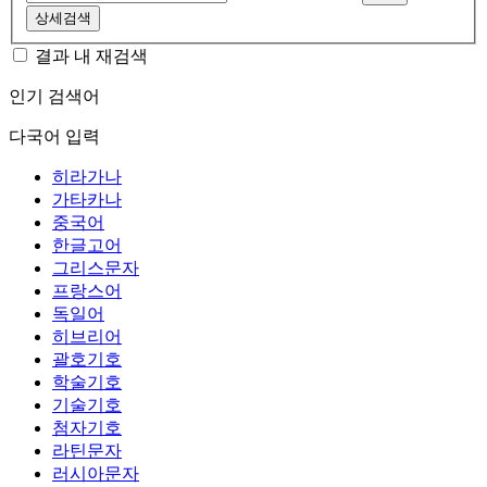
상세검색
결과 내 재검색
인기 검색어
다국어 입력
히라가나
가타카나
중국어
한글고어
그리스문자
프랑스어
독일어
히브리어
괄호기호
학술기호
기술기호
첨자기호
라틴문자
러시아문자