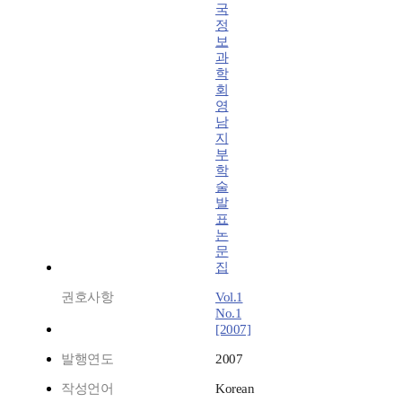
국
정
보
과
학
회
영
남
지
부
학
술
발
표
논
문
집
권호사항
Vol.1
No.1
[2007]
발행연도
2007
작성언어
Korean