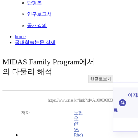
단행본
연구보고서
공개강의
home
국내학술논문 상세
MIDAS Family Program에서
의 다물리 해석
한글로보기
이 자
https://www.riss.kr/link?id=A100036833
료
저자
노현
우
(H.
W.
Rho)