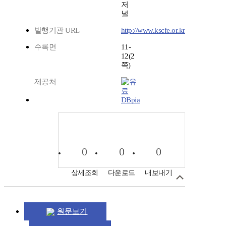
저
널
발행기관 URL
http://www.kscfe.or.kr
수록면
11-
12(2
쪽)
제공처
DBpia
0
0
0
상세조회
다운로드
내보내기
원문보기