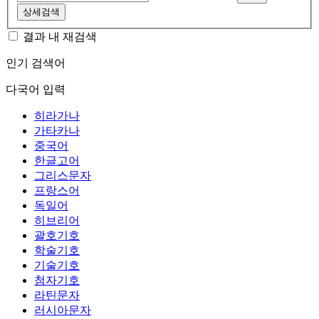
상세검색
결과 내 재검색
인기 검색어
다국어 입력
히라가나
가타카나
중국어
한글고어
그리스문자
프랑스어
독일어
히브리어
괄호기호
학술기호
기술기호
첨자기호
라틴문자
러시아문자