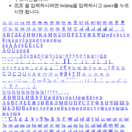
北京 을 입력하시려면
beijing
을 입력하시고 space를 누르
시면 됩니다.
ㅥ
ㅦ
ㅧ
ㅨ
ㅩ
ㅪ
ㅫ
ㅬ
ㅭ
ㅮ
ㅯ
ㅰ
ㅱ
ㅲ
ㅳ
ㅴ
ㅵ
ㅶ
ㅷ
ㅸ
ㅹ
ㅺ
ㅻ
ㅼ
ㅽ
ㅾ
ㅿ
ㆀ
ㆁ
ㆂ
ㆃ
ㆄ
ㆅ
ㆆ
ㆇ
ㆈ
ㆉ
ㆊ
ㆋ
ㆌ
ㆍ
ㆎ
Α
Β
Γ
Δ
Ε
Ζ
Η
Θ
Ι
Κ
Λ
Μ
Ν
Ξ
Ο
Π
Ρ
Σ
Τ
Υ
Φ
Χ
Ψ
Ω
α
β
γ
δ
ε
ζ
η
θ
ι
κ
λ
μ
ν
ξ
ο
π
ρ
σ
τ
υ
φ
χ
ψ
ω
á
à
Á
À
é
è
É
È
ç
Ç
ê
Ä
Ö
Ü
ä
ö
ü
ß
ְ
ֳ
ֲ
ֱ
ָ
ַ
ֵ
ֶ
ִ
ֹ
ּ
ֻ
ׂ
ׁ
ּ
ב
ה
נ
מ
צ
ת
ץ
ש
ד
ג
כ
ע
י
ח
ל
ך
ף
ק
ר
א
ט
ו
ן
ם
פ
‘
’
“
”
〔
〕
〈
〉
「
」
『
』
【
】
＂
（
）
［
］
｛
｝
±
×
÷
≠
≤
≥
∞
∴
♂
♀
∠
⊥
⌒
∂
∇
≡
≒
≪
≫
√
∽
∝
∵
∫
∬
∈
∋
⊆
⊇
⊂
⊃
∪
∩
∧
∨
￢
⇒
⇔
∀
∃
∮
∑
∏
＋
－
＜
＝
＞
、
。
·
‥
…
¨
〃
―
∥
＼
∼
´
～
ˇ
˘
˝
˚
˙
¸
˛
¡
¿
ː
！
＇
，
．
／
：
；
？
＾
＿
｀
｜
½
⅓
⅔
¼
¾
⅛
⅜
⅝
⅞
¹
²
³
⁴
ⁿ
₁
₂
₃
₄
Æ
Ð
Ħ
Ĳ
Ł
Ø
Œ
Þ
Ŧ
Ŋ
æ
đ
ð
ħ
ı
ĳ
ĸ
ŀ
ł
ø
œ
ß
þ
ŧ
ŋ
ŉ
А
Б
В
Г
Д
Е
Ё
Ж
З
И
Й
К
Л
М
Н
О
П
Р
С
Т
У
Ф
Х
Ц
Ч
Ш
Щ
Ъ
Ы
Ь
Э
Ю
Я
а
б
в
г
д
е
ё
ж
з
и
й
к
л
м
н
о
п
р
с
т
у
ф
х
ц
ч
ш
щ
ъ
ы
ь
э
ю
я
′
″
℃
Å
￠
￡
￥
¤
℉
‰
＄
％
Ｆ
￦
㎕
㎖
㎗
ℓ
㎘
㏄
㎣
㎤
㎥
㎦
㎙
㎚
㎛
㎜
㎝
㎞
㎟
㎠
㎡
㎢
㏊
㎍
㎎
㎏
㏏
㎈
㎉
㏈
㎧
㎨
㎰
㎱
㎲
㎳
㎴
㎵
㎶
㎷
㎸
㎹
㎀
㎁
㎂
㎃
㎄
㎺
㎻
㎽
㎾
㎿
㎐
㎑