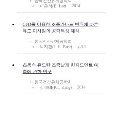
한국전산유체공학회
2014
이은석(E. Lee)
CFD를 이용한 조종카나드 변위에 따른
유도 미사일의 공력특성 해석
한국전산유체공학회
2014
박지환(J. H. Park)
초음속 유도탄 조종날개 힌지모멘트 예
측에 관한 연구
한국전산유체공학회
2014
강경태(KT. Kang)