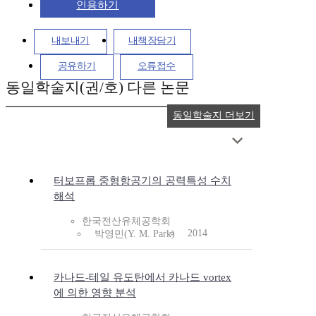
인용하기
내보내기
내책장담기
공유하기
오류접수
동일학술지(권/호) 다른 논문
동일학술지 더보기
터보프롭 중형항공기의 공력특성 수치
해석
한국전산유체공학회
2014
박영민(Y. M. Park)
카나드-테일 유도탄에서 카나드 vortex
에 의한 영향 분석