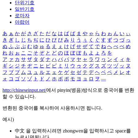
단위기호
일반기호
로마자
아랍어
あ
ぁ
か
が
さ
ざ
た
だ
な
は
ば
ぱ
ま
や
ゃ
ら
わ
ゎ
ん
い
ぃ
き
ぎ
し
じ
ち
ぢ
に
ひ
び
ぴ
み
り
う
ぅ
く
ぐ
す
ず
つ
づ
っ
ぬ
ふ
ぶ
ぷ
む
ゆ
ゅ
る
え
ぇ
け
げ
せ
ぜ
て
で
ね
へ
べ
ぺ
め
れ
お
ぉ
こ
ご
そ
ぞ
と
ど
の
ほ
ぼ
ぽ
も
よ
ょ
ろ
を
ア
ァ
カ
サ
ザ
タ
ダ
ナ
ハ
バ
パ
マ
ヤ
ャ
ラ
ワ
ヮ
ン
イ
ィ
キ
ギ
シ
ジ
チ
ヂ
ニ
ヒ
ビ
ピ
ミ
リ
ウ
ゥ
ク
グ
ス
ズ
ツ
ヅ
ッ
ヌ
フ
ブ
プ
ム
ユ
ュ
ル
エ
ェ
ケ
ゲ
セ
ゼ
テ
デ
ヘ
ベ
ペ
メ
レ
オ
ォ
コ
ゴ
ソ
ゾ
ト
ド
ノ
ホ
ボ
ポ
モ
ヨ
ョ
ロ
ヲ
―
http://chineseinput.net/
에서 pinyin(병음)방식으로 중국어를 변환
할 수 있습니다.
변환된 중국어를 복사하여 사용하시면 됩니다.
예시)
中文 을 입력하시려면
zhongwen
을 입력하시고 space를
누르시면됩니다.