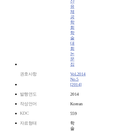
산
유
체
공
학
회
학
술
대
회
논
문
집
권호사항
Vol.2014
No.5
[2014]
발행연도
2014
작성언어
Korean
KDC
559
자료형태
학
술