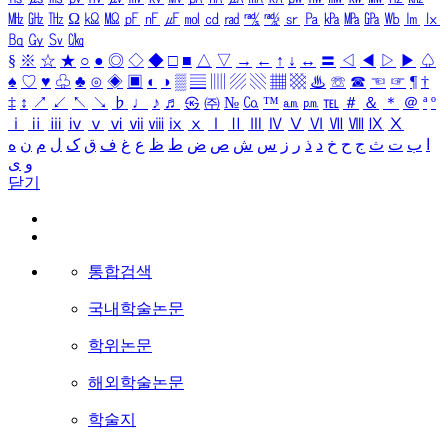
㎒
㎓
㎔
Ω
㏀
㏁
㎊
㎋
㎌
㏖
㏅
㎭
㎮
㎯
㏛
㎩
㎪
㎫
㎬
㏝
㏐
㏓
㏃
㏉
㏜
㏆
§
※
☆
★
○
●
◎
◇
◆
□
■
△
▽
→
←
↑
↓
↔
〓
◁
◀
▷
▶
♤
♠
♡
♥
♧
♣
⊙
◈
▣
◐
◑
▒
▤
▥
▨
▧
▦
▩
♨
☏
☎
☜
☞
¶
†
‡
↕
↗
↙
↖
↘
♭
♩
♪
♬
㉿
㈜
№
㏇
™
㏂
㏘
℡
＃
＆
＊
＠
ª
º
ⅰ
ⅱ
ⅲ
ⅳ
ⅴ
ⅵ
ⅶ
ⅷ
ⅸ
ⅹ
Ⅰ
Ⅱ
Ⅲ
Ⅳ
Ⅴ
Ⅵ
Ⅶ
Ⅷ
Ⅸ
Ⅹ
ا
ب
ت
ث
ج
ح
خ
د
ذ
ر
ز
س
ش
ص
ض
ط
ظ
ع
غ
ف
ق
ک
ل
م
ن
ه
و
ی
닫기
통합검색
국내학술논문
학위논문
해외학술논문
학술지