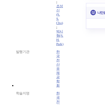
;
조성
신
나만
(S.
S.
Cho)
;
박시
형(S.
H.
Park)
발행기관
한
국
전
산
유
체
공
학
회
학술지명
한
국
전