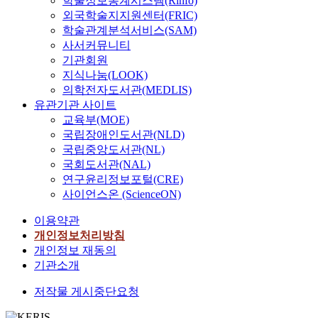
학술정보통계시스템(Rinfo)
외국학술지지원센터(FRIC)
학술관계분석서비스(SAM)
사서커뮤니티
기관회원
지식나눔(LOOK)
의학전자도서관(MEDLIS)
유관기관 사이트
교육부(MOE)
국립장애인도서관(NLD)
국립중앙도서관(NL)
국회도서관(NAL)
연구윤리정보포털(CRE)
사이언스온 (ScienceON)
이용약관
개인정보처리방침
개인정보 재동의
기관소개
저작물 게시중단요청