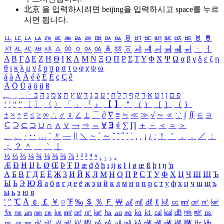
北京 을 입력하시려면
beijing
을 입력하시고 space를 누르
시면 됩니다.
ㅥ
ㅦ
ㅧ
ㅨ
ㅩ
ㅪ
ㅫ
ㅬ
ㅭ
ㅮ
ㅯ
ㅰ
ㅱ
ㅲ
ㅳ
ㅴ
ㅵ
ㅶ
ㅷ
ㅸ
ㅹ
ㅺ
ㅻ
ㅼ
ㅽ
ㅾ
ㅿ
ㆀ
ㆁ
ㆂ
ㆃ
ㆄ
ㆅ
ㆆ
ㆇ
ㆈ
ㆉ
ㆊ
ㆋ
ㆌ
ㆍ
ㆎ
Α
Β
Γ
Δ
Ε
Ζ
Η
Θ
Ι
Κ
Λ
Μ
Ν
Ξ
Ο
Π
Ρ
Σ
Τ
Υ
Φ
Χ
Ψ
Ω
α
β
γ
δ
ε
ζ
η
θ
ι
κ
λ
μ
ν
ξ
ο
π
ρ
σ
τ
υ
φ
χ
ψ
ω
á
à
Á
À
é
è
É
È
ç
Ç
ê
Ä
Ö
Ü
ä
ö
ü
ß
ְ
ֳ
ֲ
ֱ
ָ
ַ
ֵ
ֶ
ִ
ֹ
ּ
ֻ
ׂ
ׁ
ּ
ב
ה
נ
מ
צ
ת
ץ
ש
ד
ג
כ
ע
י
ח
ל
ך
ף
ק
ר
א
ט
ו
ן
ם
פ
‘
’
“
”
〔
〕
〈
〉
「
」
『
』
【
】
＂
（
）
［
］
｛
｝
±
×
÷
≠
≤
≥
∞
∴
♂
♀
∠
⊥
⌒
∂
∇
≡
≒
≪
≫
√
∽
∝
∵
∫
∬
∈
∋
⊆
⊇
⊂
⊃
∪
∩
∧
∨
￢
⇒
⇔
∀
∃
∮
∑
∏
＋
－
＜
＝
＞
、
。
·
‥
…
¨
〃
―
∥
＼
∼
´
～
ˇ
˘
˝
˚
˙
¸
˛
¡
¿
ː
！
＇
，
．
／
：
；
？
＾
＿
｀
｜
½
⅓
⅔
¼
¾
⅛
⅜
⅝
⅞
¹
²
³
⁴
ⁿ
₁
₂
₃
₄
Æ
Ð
Ħ
Ĳ
Ł
Ø
Œ
Þ
Ŧ
Ŋ
æ
đ
ð
ħ
ı
ĳ
ĸ
ŀ
ł
ø
œ
ß
þ
ŧ
ŋ
ŉ
А
Б
В
Г
Д
Е
Ё
Ж
З
И
Й
К
Л
М
Н
О
П
Р
С
Т
У
Ф
Х
Ц
Ч
Ш
Щ
Ъ
Ы
Ь
Э
Ю
Я
а
б
в
г
д
е
ё
ж
з
и
й
к
л
м
н
о
п
р
с
т
у
ф
х
ц
ч
ш
щ
ъ
ы
ь
э
ю
я
′
″
℃
Å
￠
￡
￥
¤
℉
‰
＄
％
Ｆ
￦
㎕
㎖
㎗
ℓ
㎘
㏄
㎣
㎤
㎥
㎦
㎙
㎚
㎛
㎜
㎝
㎞
㎟
㎠
㎡
㎢
㏊
㎍
㎎
㎏
㏏
㎈
㎉
㏈
㎧
㎨
㎰
㎱
㎲
㎳
㎴
㎵
㎶
㎷
㎸
㎹
㎀
㎁
㎂
㎃
㎄
㎺
㎻
㎽
㎾
㎿
㎐
㎑