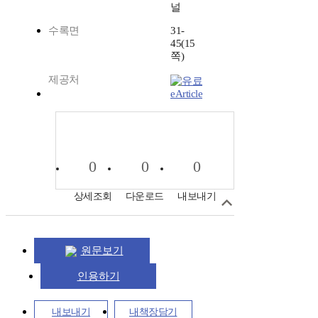
널
수록면
31-
45(15
쪽)
제공처
eArticle
0
0
0
상세조회
다운로드
내보내기
원문보기
인용하기
내보내기
내책장담기