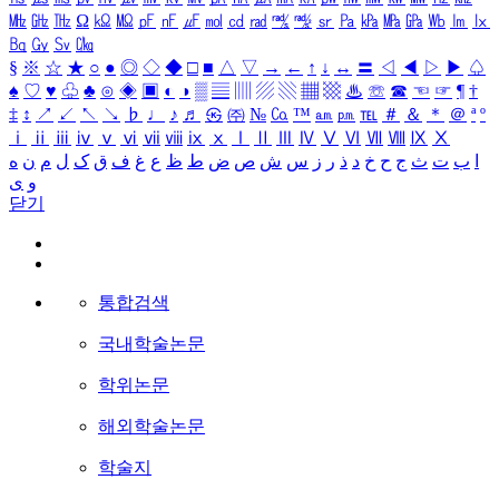
㎒
㎓
㎔
Ω
㏀
㏁
㎊
㎋
㎌
㏖
㏅
㎭
㎮
㎯
㏛
㎩
㎪
㎫
㎬
㏝
㏐
㏓
㏃
㏉
㏜
㏆
§
※
☆
★
○
●
◎
◇
◆
□
■
△
▽
→
←
↑
↓
↔
〓
◁
◀
▷
▶
♤
♠
♡
♥
♧
♣
⊙
◈
▣
◐
◑
▒
▤
▥
▨
▧
▦
▩
♨
☏
☎
☜
☞
¶
†
‡
↕
↗
↙
↖
↘
♭
♩
♪
♬
㉿
㈜
№
㏇
™
㏂
㏘
℡
＃
＆
＊
＠
ª
º
ⅰ
ⅱ
ⅲ
ⅳ
ⅴ
ⅵ
ⅶ
ⅷ
ⅸ
ⅹ
Ⅰ
Ⅱ
Ⅲ
Ⅳ
Ⅴ
Ⅵ
Ⅶ
Ⅷ
Ⅸ
Ⅹ
ا
ب
ت
ث
ج
ح
خ
د
ذ
ر
ز
س
ش
ص
ض
ط
ظ
ع
غ
ف
ق
ک
ل
م
ن
ه
و
ی
닫기
통합검색
국내학술논문
학위논문
해외학술논문
학술지