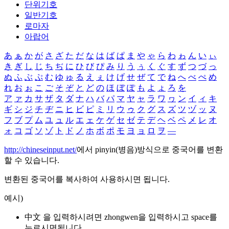
단위기호
일반기호
로마자
아랍어
あ
ぁ
か
が
さ
ざ
た
だ
な
は
ば
ぱ
ま
や
ゃ
ら
わ
ゎ
ん
い
ぃ
き
ぎ
し
じ
ち
ぢ
に
ひ
び
ぴ
み
り
う
ぅ
く
ぐ
す
ず
つ
づ
っ
ぬ
ふ
ぶ
ぷ
む
ゆ
ゅ
る
え
ぇ
け
げ
せ
ぜ
て
で
ね
へ
べ
ぺ
め
れ
お
ぉ
こ
ご
そ
ぞ
と
ど
の
ほ
ぼ
ぽ
も
よ
ょ
ろ
を
ア
ァ
カ
サ
ザ
タ
ダ
ナ
ハ
バ
パ
マ
ヤ
ャ
ラ
ワ
ヮ
ン
イ
ィ
キ
ギ
シ
ジ
チ
ヂ
ニ
ヒ
ビ
ピ
ミ
リ
ウ
ゥ
ク
グ
ス
ズ
ツ
ヅ
ッ
ヌ
フ
ブ
プ
ム
ユ
ュ
ル
エ
ェ
ケ
ゲ
セ
ゼ
テ
デ
ヘ
ベ
ペ
メ
レ
オ
ォ
コ
ゴ
ソ
ゾ
ト
ド
ノ
ホ
ボ
ポ
モ
ヨ
ョ
ロ
ヲ
―
http://chineseinput.net/
에서 pinyin(병음)방식으로 중국어를 변환
할 수 있습니다.
변환된 중국어를 복사하여 사용하시면 됩니다.
예시)
中文 을 입력하시려면
zhongwen
을 입력하시고 space를
누르시면됩니다.