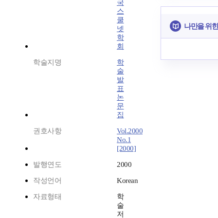
국
스
쿨
나만을 위한
넷
학
회
학술지명
학
술
발
표
논
문
집
권호사항
Vol.2000
No.1
[2000]
발행연도
2000
작성언어
Korean
자료형태
학
술
저