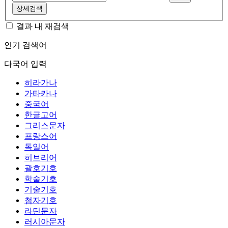
상세검색
결과 내 재검색
인기 검색어
다국어 입력
히라가나
가타카나
중국어
한글고어
그리스문자
프랑스어
독일어
히브리어
괄호기호
학술기호
기술기호
첨자기호
라틴문자
러시아문자