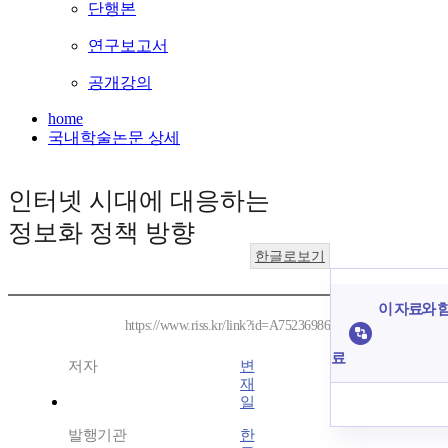
단행본
연구보고서
공개강의
home
국내학술논문 상세
인터넷 시대에 대응하는
정보화 정책 방향
한글로보기
이 자료와 함
https://www.riss.kr/link?id=A75236986
료
저자
변
재
일
발행기관
한