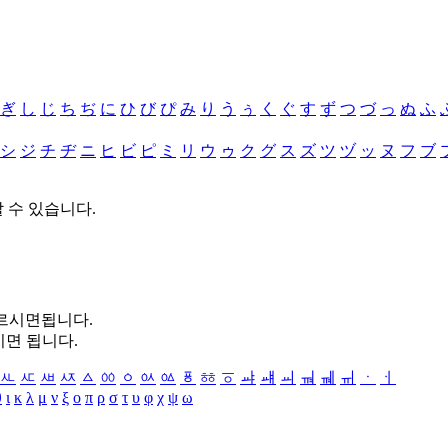
ぎ
し
じ
ち
ぢ
に
ひ
び
ぴ
み
り
う
ぅ
く
ぐ
す
ず
つ
づ
っ
ぬ
ふ
シ
ジ
チ
ヂ
ニ
ヒ
ビ
ピ
ミ
リ
ウ
ゥ
ク
グ
ス
ズ
ツ
ヅ
ッ
ヌ
フ
ブ
할 수 있습니다.
누르시면됩니다.
시면 됩니다.
ㅻ
ㅼ
ㅽ
ㅾ
ㅿ
ㆀ
ㆁ
ㆂ
ㆃ
ㆄ
ㆅ
ㆆ
ㆇ
ㆈ
ㆉ
ㆊ
ㆋ
ㆌ
ㆍ
ㆎ
θ
ι
κ
λ
μ
ν
ξ
ο
π
ρ
σ
τ
υ
φ
χ
ψ
ω