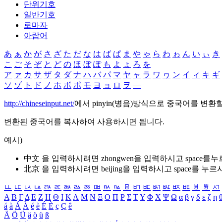
단위기호
일반기호
로마자
아랍어
あ
ぁ
か
が
さ
ざ
た
だ
な
は
ば
ぱ
ま
や
ゃ
ら
わ
ゎ
ん
い
ぃ
き
こ
ご
そ
ぞ
と
ど
の
ほ
ぼ
ぽ
も
よ
ょ
ろ
を
ア
ァ
カ
サ
ザ
タ
ダ
ナ
ハ
バ
パ
マ
ヤ
ャ
ラ
ワ
ヮ
ン
イ
ィ
キ
ギ
ソ
ゾ
ト
ド
ノ
ホ
ボ
ポ
モ
ヨ
ョ
ロ
ヲ
―
http://chineseinput.net/
에서 pinyin(병음)방식으로 중국어를 변환
변환된 중국어를 복사하여 사용하시면 됩니다.
예시)
中文 을 입력하시려면
zhongwen
을 입력하시고 space를
北京 을 입력하시려면
beijing
을 입력하시고 space를 누르
ㅥ
ㅦ
ㅧ
ㅨ
ㅩ
ㅪ
ㅫ
ㅬ
ㅭ
ㅮ
ㅯ
ㅰ
ㅱ
ㅲ
ㅳ
ㅴ
ㅵ
ㅶ
ㅷ
ㅸ
ㅹ
ㅺ
Α
Β
Γ
Δ
Ε
Ζ
Η
Θ
Ι
Κ
Λ
Μ
Ν
Ξ
Ο
Π
Ρ
Σ
Τ
Υ
Φ
Χ
Ψ
Ω
α
β
γ
δ
ε
ζ
η
á
à
Á
À
é
è
É
È
ç
Ç
ê
Ä
Ö
Ü
ä
ö
ü
ß