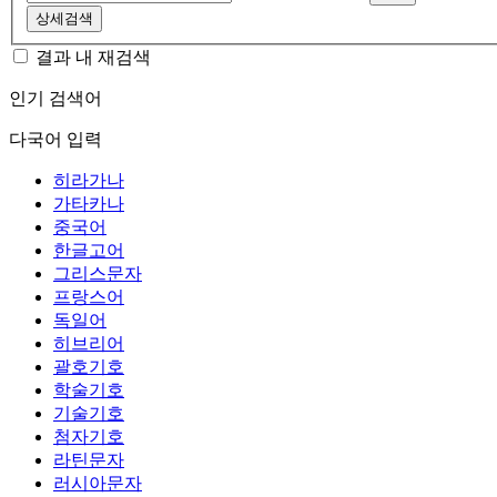
상세검색
결과 내 재검색
인기 검색어
다국어 입력
히라가나
가타카나
중국어
한글고어
그리스문자
프랑스어
독일어
히브리어
괄호기호
학술기호
기술기호
첨자기호
라틴문자
러시아문자