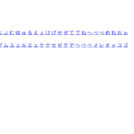
ぶ
ぷ
む
ゆ
ゅ
る
え
ぇ
け
げ
せ
ぜ
て
で
ね
へ
べ
ぺ
め
れ
お
ぉ
プ
ム
ユ
ュ
ル
エ
ェ
ケ
ゲ
セ
ゼ
テ
デ
ヘ
ベ
ペ
メ
レ
オ
ォ
コ
ゴ