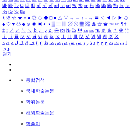
㎒
㎓
㎔
Ω
㏀
㏁
㎊
㎋
㎌
㏖
㏅
㎭
㎮
㎯
㏛
㎩
㎪
㎫
㎬
㏝
㏐
㏓
㏃
㏉
㏜
㏆
§
※
☆
★
○
●
◎
◇
◆
□
■
△
▽
→
←
↑
↓
↔
〓
◁
◀
▷
▶
♤
♠
♡
♥
♧
♣
⊙
◈
▣
◐
◑
▒
▤
▥
▨
▧
▦
▩
♨
☏
☎
☜
☞
¶
†
‡
↕
↗
↙
↖
↘
♭
♩
♪
♬
㉿
㈜
№
㏇
™
㏂
㏘
℡
＃
＆
＊
＠
ª
º
ⅰ
ⅱ
ⅲ
ⅳ
ⅴ
ⅵ
ⅶ
ⅷ
ⅸ
ⅹ
Ⅰ
Ⅱ
Ⅲ
Ⅳ
Ⅴ
Ⅵ
Ⅶ
Ⅷ
Ⅸ
Ⅹ
ا
ب
ت
ث
ج
ح
خ
د
ذ
ر
ز
س
ش
ص
ض
ط
ظ
ع
غ
ف
ق
ک
ل
م
ن
ه
و
ی
닫기
통합검색
국내학술논문
학위논문
해외학술논문
학술지