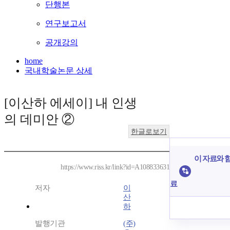
단행본
연구보고서
공개강의
home
국내학술논문 상세
[이산하 에세이] 내 인생
의 데미안 ②
한글로보기
이 자료와 함
https://www.riss.kr/link?id=A108833631
료
저자
이
산
하
발행기관
(주)