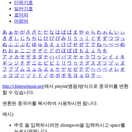
단위기호
일반기호
로마자
아랍어
あ
ぁ
か
が
さ
ざ
た
だ
な
は
ば
ぱ
ま
や
ゃ
ら
わ
ゎ
ん
い
ぃ
き
ぎ
し
じ
ち
ぢ
に
ひ
び
ぴ
み
り
う
ぅ
く
ぐ
す
ず
つ
づ
っ
ぬ
ふ
ぶ
ぷ
む
ゆ
ゅ
る
え
ぇ
け
げ
せ
ぜ
て
で
ね
へ
べ
ぺ
め
れ
お
ぉ
こ
ご
そ
ぞ
と
ど
の
ほ
ぼ
ぽ
も
よ
ょ
ろ
を
ア
ァ
カ
サ
ザ
タ
ダ
ナ
ハ
バ
パ
マ
ヤ
ャ
ラ
ワ
ヮ
ン
イ
ィ
キ
ギ
シ
ジ
チ
ヂ
ニ
ヒ
ビ
ピ
ミ
リ
ウ
ゥ
ク
グ
ス
ズ
ツ
ヅ
ッ
ヌ
フ
ブ
プ
ム
ユ
ュ
ル
エ
ェ
ケ
ゲ
セ
ゼ
テ
デ
ヘ
ベ
ペ
メ
レ
オ
ォ
コ
ゴ
ソ
ゾ
ト
ド
ノ
ホ
ボ
ポ
モ
ヨ
ョ
ロ
ヲ
―
http://chineseinput.net/
에서 pinyin(병음)방식으로 중국어를 변환
할 수 있습니다.
변환된 중국어를 복사하여 사용하시면 됩니다.
예시)
中文 을 입력하시려면
zhongwen
을 입력하시고 space를
누르시면됩니다.