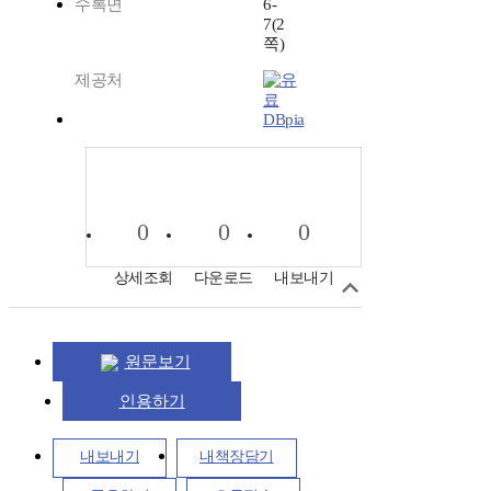
수록면
6-
7(2
쪽)
제공처
DBpia
0
0
0
상세조회
다운로드
내보내기
원문보기
인용하기
내보내기
내책장담기