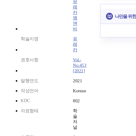
유
레
카
나만을 위한
엠
앤
비
학술지명
유
레
카
권호사항
Vol.-
No.453
[2021]
발행연도
2021
작성언어
Korean
KDC
802
자료형태
학
술
저
널