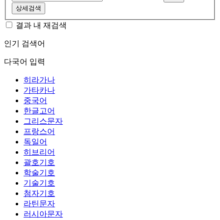
상세검색
결과 내 재검색
인기 검색어
다국어 입력
히라가나
가타카나
중국어
한글고어
그리스문자
프랑스어
독일어
히브리어
괄호기호
학술기호
기술기호
첨자기호
라틴문자
러시아문자