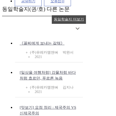
공유하기
오류접수
동일학술지(권/호) 다른 논문
동일학술지 더보기
《꼴찌에게 보내는 갈채》
(주)유레카엠앤비
박완서
2021
[일상을 여행처럼] 강물처럼 바다
처럼 흐르던, 푸르른 녹음
(주)유레카엠앤비
김지나
2021
[맛보기] 요점 정리 : 제국주의 VS
신제국주의