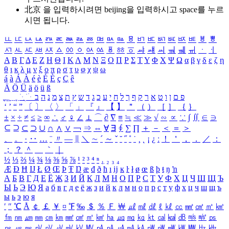
北京 을 입력하시려면
beijing
을 입력하시고 space를 누르
시면 됩니다.
ㅥ
ㅦ
ㅧ
ㅨ
ㅩ
ㅪ
ㅫ
ㅬ
ㅭ
ㅮ
ㅯ
ㅰ
ㅱ
ㅲ
ㅳ
ㅴ
ㅵ
ㅶ
ㅷ
ㅸ
ㅹ
ㅺ
ㅻ
ㅼ
ㅽ
ㅾ
ㅿ
ㆀ
ㆁ
ㆂ
ㆃ
ㆄ
ㆅ
ㆆ
ㆇ
ㆈ
ㆉ
ㆊ
ㆋ
ㆌ
ㆍ
ㆎ
Α
Β
Γ
Δ
Ε
Ζ
Η
Θ
Ι
Κ
Λ
Μ
Ν
Ξ
Ο
Π
Ρ
Σ
Τ
Υ
Φ
Χ
Ψ
Ω
α
β
γ
δ
ε
ζ
η
θ
ι
κ
λ
μ
ν
ξ
ο
π
ρ
σ
τ
υ
φ
χ
ψ
ω
á
à
Á
À
é
è
É
È
ç
Ç
ê
Ä
Ö
Ü
ä
ö
ü
ß
ְ
ֳ
ֲ
ֱ
ָ
ַ
ֵ
ֶ
ִ
ֹ
ּ
ֻ
ׂ
ׁ
ּ
ב
ה
נ
מ
צ
ת
ץ
ש
ד
ג
כ
ע
י
ח
ל
ך
ף
ק
ר
א
ט
ו
ן
ם
פ
‘
’
“
”
〔
〕
〈
〉
「
」
『
』
【
】
＂
（
）
［
］
｛
｝
±
×
÷
≠
≤
≥
∞
∴
♂
♀
∠
⊥
⌒
∂
∇
≡
≒
≪
≫
√
∽
∝
∵
∫
∬
∈
∋
⊆
⊇
⊂
⊃
∪
∩
∧
∨
￢
⇒
⇔
∀
∃
∮
∑
∏
＋
－
＜
＝
＞
、
。
·
‥
…
¨
〃
―
∥
＼
∼
´
～
ˇ
˘
˝
˚
˙
¸
˛
¡
¿
ː
！
＇
，
．
／
：
；
？
＾
＿
｀
｜
½
⅓
⅔
¼
¾
⅛
⅜
⅝
⅞
¹
²
³
⁴
ⁿ
₁
₂
₃
₄
Æ
Ð
Ħ
Ĳ
Ł
Ø
Œ
Þ
Ŧ
Ŋ
æ
đ
ð
ħ
ı
ĳ
ĸ
ŀ
ł
ø
œ
ß
þ
ŧ
ŋ
ŉ
А
Б
В
Г
Д
Е
Ё
Ж
З
И
Й
К
Л
М
Н
О
П
Р
С
Т
У
Ф
Х
Ц
Ч
Ш
Щ
Ъ
Ы
Ь
Э
Ю
Я
а
б
в
г
д
е
ё
ж
з
и
й
к
л
м
н
о
п
р
с
т
у
ф
х
ц
ч
ш
щ
ъ
ы
ь
э
ю
я
′
″
℃
Å
￠
￡
￥
¤
℉
‰
＄
％
Ｆ
￦
㎕
㎖
㎗
ℓ
㎘
㏄
㎣
㎤
㎥
㎦
㎙
㎚
㎛
㎜
㎝
㎞
㎟
㎠
㎡
㎢
㏊
㎍
㎎
㎏
㏏
㎈
㎉
㏈
㎧
㎨
㎰
㎱
㎲
㎳
㎴
㎵
㎶
㎷
㎸
㎹
㎀
㎁
㎂
㎃
㎄
㎺
㎻
㎽
㎾
㎿
㎐
㎑