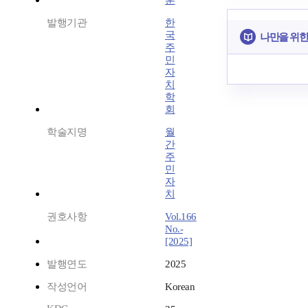
훈
발행기관
한
국
나만을 위한
주
민
자
치
학
회
학술지명
월
간
주
민
자
치
권호사항
Vol.166
No.-
[2025]
발행연도
2025
작성언어
Korean