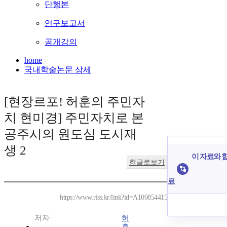
단행본
연구보고서
공개강의
home
국내학술논문 상세
[현장르포! 허훈의 주민자
치 현미경] 주민자치로 본
공주시의 원도심 도시재
생 2
이 자료와 함
한글로보기
료
https://www.riss.kr/link?id=A109854415
저자
허