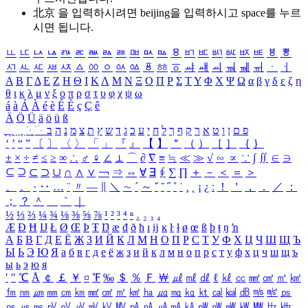
北京 을 입력하시려면
beijing
을 입력하시고 space를 누르
시면 됩니다.
ㅥ
ㅦ
ㅧ
ㅨ
ㅩ
ㅪ
ㅫ
ㅬ
ㅭ
ㅮ
ㅯ
ㅰ
ㅱ
ㅲ
ㅳ
ㅴ
ㅵ
ㅶ
ㅷ
ㅸ
ㅹ
ㅺ
ㅻ
ㅼ
ㅽ
ㅾ
ㅿ
ㆀ
ㆁ
ㆂ
ㆃ
ㆄ
ㆅ
ㆆ
ㆇ
ㆈ
ㆉ
ㆊ
ㆋ
ㆌ
ㆍ
ㆎ
Α
Β
Γ
Δ
Ε
Ζ
Η
Θ
Ι
Κ
Λ
Μ
Ν
Ξ
Ο
Π
Ρ
Σ
Τ
Υ
Φ
Χ
Ψ
Ω
α
β
γ
δ
ε
ζ
η
θ
ι
κ
λ
μ
ν
ξ
ο
π
ρ
σ
τ
υ
φ
χ
ψ
ω
á
à
Á
À
é
è
É
È
ç
Ç
ê
Ä
Ö
Ü
ä
ö
ü
ß
ְ
ֳ
ֲ
ֱ
ָ
ַ
ֵ
ֶ
ִ
ֹ
ּ
ֻ
ׂ
ׁ
ּ
ב
ה
נ
מ
צ
ת
ץ
ש
ד
ג
כ
ע
י
ח
ל
ך
ף
ק
ר
א
ט
ו
ן
ם
פ
‘
’
“
”
〔
〕
〈
〉
「
」
『
』
【
】
＂
（
）
［
］
｛
｝
±
×
÷
≠
≤
≥
∞
∴
♂
♀
∠
⊥
⌒
∂
∇
≡
≒
≪
≫
√
∽
∝
∵
∫
∬
∈
∋
⊆
⊇
⊂
⊃
∪
∩
∧
∨
￢
⇒
⇔
∀
∃
∮
∑
∏
＋
－
＜
＝
＞
、
。
·
‥
…
¨
〃
―
∥
＼
∼
´
～
ˇ
˘
˝
˚
˙
¸
˛
¡
¿
ː
！
＇
，
．
／
：
；
？
＾
＿
｀
｜
½
⅓
⅔
¼
¾
⅛
⅜
⅝
⅞
¹
²
³
⁴
ⁿ
₁
₂
₃
₄
Æ
Ð
Ħ
Ĳ
Ł
Ø
Œ
Þ
Ŧ
Ŋ
æ
đ
ð
ħ
ı
ĳ
ĸ
ŀ
ł
ø
œ
ß
þ
ŧ
ŋ
ŉ
А
Б
В
Г
Д
Е
Ё
Ж
З
И
Й
К
Л
М
Н
О
П
Р
С
Т
У
Ф
Х
Ц
Ч
Ш
Щ
Ъ
Ы
Ь
Э
Ю
Я
а
б
в
г
д
е
ё
ж
з
и
й
к
л
м
н
о
п
р
с
т
у
ф
х
ц
ч
ш
щ
ъ
ы
ь
э
ю
я
′
″
℃
Å
￠
￡
￥
¤
℉
‰
＄
％
Ｆ
￦
㎕
㎖
㎗
ℓ
㎘
㏄
㎣
㎤
㎥
㎦
㎙
㎚
㎛
㎜
㎝
㎞
㎟
㎠
㎡
㎢
㏊
㎍
㎎
㎏
㏏
㎈
㎉
㏈
㎧
㎨
㎰
㎱
㎲
㎳
㎴
㎵
㎶
㎷
㎸
㎹
㎀
㎁
㎂
㎃
㎄
㎺
㎻
㎽
㎾
㎿
㎐
㎑