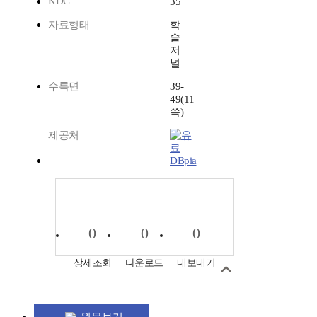
KDC
35
자료형태
학
술
저
널
수록면
39-
49(11
쪽)
제공처
DBpia
0
0
0
상세조회
다운로드
내보내기