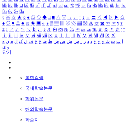
㎒
㎓
㎔
Ω
㏀
㏁
㎊
㎋
㎌
㏖
㏅
㎭
㎮
㎯
㏛
㎩
㎪
㎫
㎬
㏝
㏐
㏓
㏃
㏉
㏜
㏆
§
※
☆
★
○
●
◎
◇
◆
□
■
△
▽
→
←
↑
↓
↔
〓
◁
◀
▷
▶
♤
♠
♡
♥
♧
♣
⊙
◈
▣
◐
◑
▒
▤
▥
▨
▧
▦
▩
♨
☏
☎
☜
☞
¶
†
‡
↕
↗
↙
↖
↘
♭
♩
♪
♬
㉿
㈜
№
㏇
™
㏂
㏘
℡
＃
＆
＊
＠
ª
º
ⅰ
ⅱ
ⅲ
ⅳ
ⅴ
ⅵ
ⅶ
ⅷ
ⅸ
ⅹ
Ⅰ
Ⅱ
Ⅲ
Ⅳ
Ⅴ
Ⅵ
Ⅶ
Ⅷ
Ⅸ
Ⅹ
ا
ب
ت
ث
ج
ح
خ
د
ذ
ر
ز
س
ش
ص
ض
ط
ظ
ع
غ
ف
ق
ک
ل
م
ن
ه
و
ی
닫기
통합검색
국내학술논문
학위논문
해외학술논문
학술지