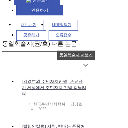
원문보기
인용하기
내보내기
내책장담기
공유하기
오류접수
동일학술지(권/호) 다른 논문
동일학술지 더보기
[김경호의 주민자치만평] 관료관
치 세상에서 주민자치 깃발 휘날리
며···
한국주민자치학회
김경호
2025
[발행인칼럼] 자치, 반대는 존중해