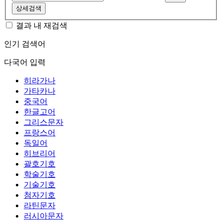
상세검색
결과 내 재검색
인기 검색어
다국어 입력
히라가나
가타카나
중국어
한글고어
그리스문자
프랑스어
독일어
히브리어
괄호기호
학술기호
기술기호
첨자기호
라틴문자
러시아문자