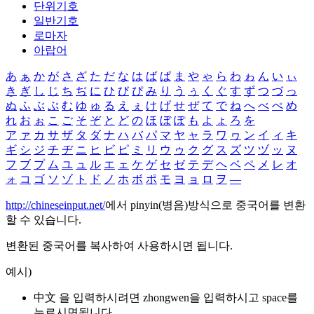
단위기호
일반기호
로마자
아랍어
あ
ぁ
か
が
さ
ざ
た
だ
な
は
ば
ぱ
ま
や
ゃ
ら
わ
ゎ
ん
い
ぃ
き
ぎ
し
じ
ち
ぢ
に
ひ
び
ぴ
み
り
う
ぅ
く
ぐ
す
ず
つ
づ
っ
ぬ
ふ
ぶ
ぷ
む
ゆ
ゅ
る
え
ぇ
け
げ
せ
ぜ
て
で
ね
へ
べ
ぺ
め
れ
お
ぉ
こ
ご
そ
ぞ
と
ど
の
ほ
ぼ
ぽ
も
よ
ょ
ろ
を
ア
ァ
カ
サ
ザ
タ
ダ
ナ
ハ
バ
パ
マ
ヤ
ャ
ラ
ワ
ヮ
ン
イ
ィ
キ
ギ
シ
ジ
チ
ヂ
ニ
ヒ
ビ
ピ
ミ
リ
ウ
ゥ
ク
グ
ス
ズ
ツ
ヅ
ッ
ヌ
フ
ブ
プ
ム
ユ
ュ
ル
エ
ェ
ケ
ゲ
セ
ゼ
テ
デ
ヘ
ベ
ペ
メ
レ
オ
ォ
コ
ゴ
ソ
ゾ
ト
ド
ノ
ホ
ボ
ポ
モ
ヨ
ョ
ロ
ヲ
―
http://chineseinput.net/
에서 pinyin(병음)방식으로 중국어를 변환
할 수 있습니다.
변환된 중국어를 복사하여 사용하시면 됩니다.
예시)
中文 을 입력하시려면
zhongwen
을 입력하시고 space를
누르시면됩니다.