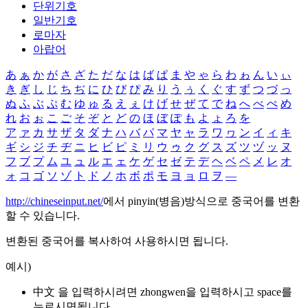
단위기호
일반기호
로마자
아랍어
あ
ぁ
か
が
さ
ざ
た
だ
な
は
ば
ぱ
ま
や
ゃ
ら
わ
ゎ
ん
い
ぃ
き
ぎ
し
じ
ち
ぢ
に
ひ
び
ぴ
み
り
う
ぅ
く
ぐ
す
ず
つ
づ
っ
ぬ
ふ
ぶ
ぷ
む
ゆ
ゅ
る
え
ぇ
け
げ
せ
ぜ
て
で
ね
へ
べ
ぺ
め
れ
お
ぉ
こ
ご
そ
ぞ
と
ど
の
ほ
ぼ
ぽ
も
よ
ょ
ろ
を
ア
ァ
カ
サ
ザ
タ
ダ
ナ
ハ
バ
パ
マ
ヤ
ャ
ラ
ワ
ヮ
ン
イ
ィ
キ
ギ
シ
ジ
チ
ヂ
ニ
ヒ
ビ
ピ
ミ
リ
ウ
ゥ
ク
グ
ス
ズ
ツ
ヅ
ッ
ヌ
フ
ブ
プ
ム
ユ
ュ
ル
エ
ェ
ケ
ゲ
セ
ゼ
テ
デ
ヘ
ベ
ペ
メ
レ
オ
ォ
コ
ゴ
ソ
ゾ
ト
ド
ノ
ホ
ボ
ポ
モ
ヨ
ョ
ロ
ヲ
―
http://chineseinput.net/
에서 pinyin(병음)방식으로 중국어를 변환
할 수 있습니다.
변환된 중국어를 복사하여 사용하시면 됩니다.
예시)
中文 을 입력하시려면
zhongwen
을 입력하시고 space를
누르시면됩니다.