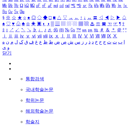
㎒
㎓
㎔
Ω
㏀
㏁
㎊
㎋
㎌
㏖
㏅
㎭
㎮
㎯
㏛
㎩
㎪
㎫
㎬
㏝
㏐
㏓
㏃
㏉
㏜
㏆
§
※
☆
★
○
●
◎
◇
◆
□
■
△
▽
→
←
↑
↓
↔
〓
◁
◀
▷
▶
♤
♠
♡
♥
♧
♣
⊙
◈
▣
◐
◑
▒
▤
▥
▨
▧
▦
▩
♨
☏
☎
☜
☞
¶
†
‡
↕
↗
↙
↖
↘
♭
♩
♪
♬
㉿
㈜
№
㏇
™
㏂
㏘
℡
＃
＆
＊
＠
ª
º
ⅰ
ⅱ
ⅲ
ⅳ
ⅴ
ⅵ
ⅶ
ⅷ
ⅸ
ⅹ
Ⅰ
Ⅱ
Ⅲ
Ⅳ
Ⅴ
Ⅵ
Ⅶ
Ⅷ
Ⅸ
Ⅹ
ا
ب
ت
ث
ج
ح
خ
د
ذ
ر
ز
س
ش
ص
ض
ط
ظ
ع
غ
ف
ق
ک
ل
م
ن
ه
و
ی
닫기
통합검색
국내학술논문
학위논문
해외학술논문
학술지