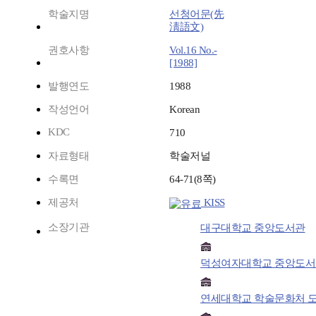
학술지명
선청어문(先
淸語文)
권호사항
Vol.16 No.-
[1988]
발행연도
1988
작성언어
Korean
KDC
710
자료형태
학술저널
수록면
64-71(8쪽)
제공처
KISS
소장기관
대구대학교 중앙도서관
덕성여자대학교 중앙도서
연세대학교 학술문화처 