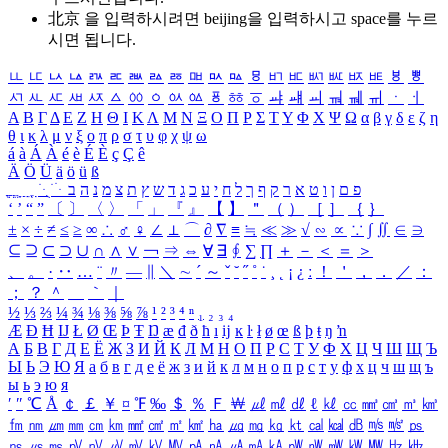
北京 을 입력하시려면
beijing
을 입력하시고 space를 누르
시면 됩니다.
ㅥ
ㅦ
ㅧ
ㅨ
ㅩ
ㅪ
ㅫ
ㅬ
ㅭ
ㅮ
ㅯ
ㅰ
ㅱ
ㅲ
ㅳ
ㅴ
ㅵ
ㅶ
ㅷ
ㅸ
ㅹ
ㅺ
ㅻ
ㅼ
ㅽ
ㅾ
ㅿ
ㆀ
ㆁ
ㆂ
ㆃ
ㆄ
ㆅ
ㆆ
ㆇ
ㆈ
ㆉ
ㆊ
ㆋ
ㆌ
ㆍ
ㆎ
Α
Β
Γ
Δ
Ε
Ζ
Η
Θ
Ι
Κ
Λ
Μ
Ν
Ξ
Ο
Π
Ρ
Σ
Τ
Υ
Φ
Χ
Ψ
Ω
α
β
γ
δ
ε
ζ
η
θ
ι
κ
λ
μ
ν
ξ
ο
π
ρ
σ
τ
υ
φ
χ
ψ
ω
á
à
Á
À
é
è
É
È
ç
Ç
ê
Ä
Ö
Ü
ä
ö
ü
ß
ְ
ֳ
ֲ
ֱ
ָ
ַ
ֵ
ֶ
ִ
ֹ
ּ
ֻ
ׂ
ׁ
ּ
ב
ה
נ
מ
צ
ת
ץ
ש
ד
ג
כ
ע
י
ח
ל
ך
ף
ק
ר
א
ט
ו
ן
ם
פ
‘
’
“
”
〔
〕
〈
〉
「
」
『
』
【
】
＂
（
）
［
］
｛
｝
±
×
÷
≠
≤
≥
∞
∴
♂
♀
∠
⊥
⌒
∂
∇
≡
≒
≪
≫
√
∽
∝
∵
∫
∬
∈
∋
⊆
⊇
⊂
⊃
∪
∩
∧
∨
￢
⇒
⇔
∀
∃
∮
∑
∏
＋
－
＜
＝
＞
、
。
·
‥
…
¨
〃
―
∥
＼
∼
´
～
ˇ
˘
˝
˚
˙
¸
˛
¡
¿
ː
！
＇
，
．
／
：
；
？
＾
＿
｀
｜
½
⅓
⅔
¼
¾
⅛
⅜
⅝
⅞
¹
²
³
⁴
ⁿ
₁
₂
₃
₄
Æ
Ð
Ħ
Ĳ
Ł
Ø
Œ
Þ
Ŧ
Ŋ
æ
đ
ð
ħ
ı
ĳ
ĸ
ŀ
ł
ø
œ
ß
þ
ŧ
ŋ
ŉ
А
Б
В
Г
Д
Е
Ё
Ж
З
И
Й
К
Л
М
Н
О
П
Р
С
Т
У
Ф
Х
Ц
Ч
Ш
Щ
Ъ
Ы
Ь
Э
Ю
Я
а
б
в
г
д
е
ё
ж
з
и
й
к
л
м
н
о
п
р
с
т
у
ф
х
ц
ч
ш
щ
ъ
ы
ь
э
ю
я
′
″
℃
Å
￠
￡
￥
¤
℉
‰
＄
％
Ｆ
￦
㎕
㎖
㎗
ℓ
㎘
㏄
㎣
㎤
㎥
㎦
㎙
㎚
㎛
㎜
㎝
㎞
㎟
㎠
㎡
㎢
㏊
㎍
㎎
㎏
㏏
㎈
㎉
㏈
㎧
㎨
㎰
㎱
㎲
㎳
㎴
㎵
㎶
㎷
㎸
㎹
㎀
㎁
㎂
㎃
㎄
㎺
㎻
㎽
㎾
㎿
㎐
㎑