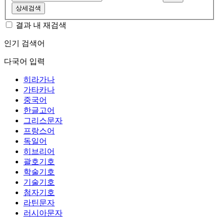
상세검색
결과 내 재검색
인기 검색어
다국어 입력
히라가나
가타카나
중국어
한글고어
그리스문자
프랑스어
독일어
히브리어
괄호기호
학술기호
기술기호
첨자기호
라틴문자
러시아문자