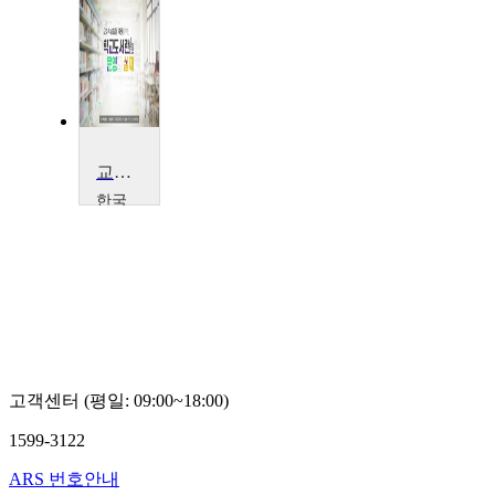
교수·학습활동 지원을 위한 학교도서관 운영의 실제
한국
교육
학술
정보
원
한
국
교
육
학
고객센터 (평일: 09:00~18:00)
술
정
1599-3122
보
원
ARS 번호안내