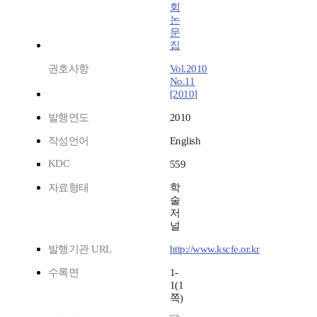
회
논
문
집
권호사항
Vol.2010
No.11
[2010]
발행연도
2010
작성언어
English
KDC
559
자료형태
학
술
저
널
발행기관 URL
http://www.kscfe.or.kr
수록면
1-
1(1
쪽)