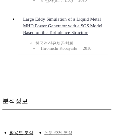
2010
이민재(M. J. Lee)
Large Eddy Simulation of a Liquid Metal
MHD Power Generator with a SGS Model
Based on the Turbulence Structure
한국전산유체공학회
Hiromichi Kobayashi
2010
분석정보
활용도 분석
논문 주제 분석