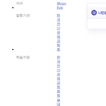
저자
SKozo
Fujii
나만
발행기관
한
국
전
산
유
체
공
학
회
학술지명
한
국
전
산
유
체
공
학
회
학
술
대