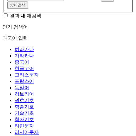
상세검색
결과 내 재검색
인기 검색어
다국어 입력
히라가나
가타카나
중국어
한글고어
그리스문자
프랑스어
독일어
히브리어
괄호기호
학술기호
기술기호
첨자기호
라틴문자
러시아문자