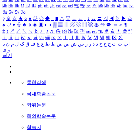
㎒
㎓
㎔
Ω
㏀
㏁
㎊
㎋
㎌
㏖
㏅
㎭
㎮
㎯
㏛
㎩
㎪
㎫
㎬
㏝
㏐
㏓
㏃
㏉
㏜
㏆
§
※
☆
★
○
●
◎
◇
◆
□
■
△
▽
→
←
↑
↓
↔
〓
◁
◀
▷
▶
♤
♠
♡
♥
♧
♣
⊙
◈
▣
◐
◑
▒
▤
▥
▨
▧
▦
▩
♨
☏
☎
☜
☞
¶
†
‡
↕
↗
↙
↖
↘
♭
♩
♪
♬
㉿
㈜
№
㏇
™
㏂
㏘
℡
＃
＆
＊
＠
ª
º
ⅰ
ⅱ
ⅲ
ⅳ
ⅴ
ⅵ
ⅶ
ⅷ
ⅸ
ⅹ
Ⅰ
Ⅱ
Ⅲ
Ⅳ
Ⅴ
Ⅵ
Ⅶ
Ⅷ
Ⅸ
Ⅹ
ا
ب
ت
ث
ج
ح
خ
د
ذ
ر
ز
س
ش
ص
ض
ط
ظ
ع
غ
ف
ق
ک
ل
م
ن
ه
و
ی
닫기
통합검색
국내학술논문
학위논문
해외학술논문
학술지