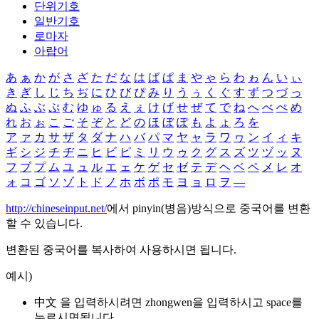
단위기호
일반기호
로마자
아랍어
あ
ぁ
か
が
さ
ざ
た
だ
な
は
ば
ぱ
ま
や
ゃ
ら
わ
ゎ
ん
い
ぃ
き
ぎ
し
じ
ち
ぢ
に
ひ
び
ぴ
み
り
う
ぅ
く
ぐ
す
ず
つ
づ
っ
ぬ
ふ
ぶ
ぷ
む
ゆ
ゅ
る
え
ぇ
け
げ
せ
ぜ
て
で
ね
へ
べ
ぺ
め
れ
お
ぉ
こ
ご
そ
ぞ
と
ど
の
ほ
ぼ
ぽ
も
よ
ょ
ろ
を
ア
ァ
カ
サ
ザ
タ
ダ
ナ
ハ
バ
パ
マ
ヤ
ャ
ラ
ワ
ヮ
ン
イ
ィ
キ
ギ
シ
ジ
チ
ヂ
ニ
ヒ
ビ
ピ
ミ
リ
ウ
ゥ
ク
グ
ス
ズ
ツ
ヅ
ッ
ヌ
フ
ブ
プ
ム
ユ
ュ
ル
エ
ェ
ケ
ゲ
セ
ゼ
テ
デ
ヘ
ベ
ペ
メ
レ
オ
ォ
コ
ゴ
ソ
ゾ
ト
ド
ノ
ホ
ボ
ポ
モ
ヨ
ョ
ロ
ヲ
―
http://chineseinput.net/
에서 pinyin(병음)방식으로 중국어를 변환
할 수 있습니다.
변환된 중국어를 복사하여 사용하시면 됩니다.
예시)
中文 을 입력하시려면
zhongwen
을 입력하시고 space를
누르시면됩니다.