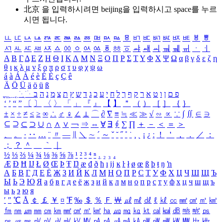
北京 을 입력하시려면
beijing
을 입력하시고 space를 누르
시면 됩니다.
ㅥ
ㅦ
ㅧ
ㅨ
ㅩ
ㅪ
ㅫ
ㅬ
ㅭ
ㅮ
ㅯ
ㅰ
ㅱ
ㅲ
ㅳ
ㅴ
ㅵ
ㅶ
ㅷ
ㅸ
ㅹ
ㅺ
ㅻ
ㅼ
ㅽ
ㅾ
ㅿ
ㆀ
ㆁ
ㆂ
ㆃ
ㆄ
ㆅ
ㆆ
ㆇ
ㆈ
ㆉ
ㆊ
ㆋ
ㆌ
ㆍ
ㆎ
Α
Β
Γ
Δ
Ε
Ζ
Η
Θ
Ι
Κ
Λ
Μ
Ν
Ξ
Ο
Π
Ρ
Σ
Τ
Υ
Φ
Χ
Ψ
Ω
α
β
γ
δ
ε
ζ
η
θ
ι
κ
λ
μ
ν
ξ
ο
π
ρ
σ
τ
υ
φ
χ
ψ
ω
á
à
Á
À
é
è
É
È
ç
Ç
ê
Ä
Ö
Ü
ä
ö
ü
ß
ְ
ֳ
ֲ
ֱ
ָ
ַ
ֵ
ֶ
ִ
ֹ
ּ
ֻ
ׂ
ׁ
ּ
ב
ה
נ
מ
צ
ת
ץ
ש
ד
ג
כ
ע
י
ח
ל
ך
ף
ק
ר
א
ט
ו
ן
ם
פ
‘
’
“
”
〔
〕
〈
〉
「
」
『
』
【
】
＂
（
）
［
］
｛
｝
±
×
÷
≠
≤
≥
∞
∴
♂
♀
∠
⊥
⌒
∂
∇
≡
≒
≪
≫
√
∽
∝
∵
∫
∬
∈
∋
⊆
⊇
⊂
⊃
∪
∩
∧
∨
￢
⇒
⇔
∀
∃
∮
∑
∏
＋
－
＜
＝
＞
、
。
·
‥
…
¨
〃
―
∥
＼
∼
´
～
ˇ
˘
˝
˚
˙
¸
˛
¡
¿
ː
！
＇
，
．
／
：
；
？
＾
＿
｀
｜
½
⅓
⅔
¼
¾
⅛
⅜
⅝
⅞
¹
²
³
⁴
ⁿ
₁
₂
₃
₄
Æ
Ð
Ħ
Ĳ
Ł
Ø
Œ
Þ
Ŧ
Ŋ
æ
đ
ð
ħ
ı
ĳ
ĸ
ŀ
ł
ø
œ
ß
þ
ŧ
ŋ
ŉ
А
Б
В
Г
Д
Е
Ё
Ж
З
И
Й
К
Л
М
Н
О
П
Р
С
Т
У
Ф
Х
Ц
Ч
Ш
Щ
Ъ
Ы
Ь
Э
Ю
Я
а
б
в
г
д
е
ё
ж
з
и
й
к
л
м
н
о
п
р
с
т
у
ф
х
ц
ч
ш
щ
ъ
ы
ь
э
ю
я
′
″
℃
Å
￠
￡
￥
¤
℉
‰
＄
％
Ｆ
￦
㎕
㎖
㎗
ℓ
㎘
㏄
㎣
㎤
㎥
㎦
㎙
㎚
㎛
㎜
㎝
㎞
㎟
㎠
㎡
㎢
㏊
㎍
㎎
㎏
㏏
㎈
㎉
㏈
㎧
㎨
㎰
㎱
㎲
㎳
㎴
㎵
㎶
㎷
㎸
㎹
㎀
㎁
㎂
㎃
㎄
㎺
㎻
㎽
㎾
㎿
㎐
㎑