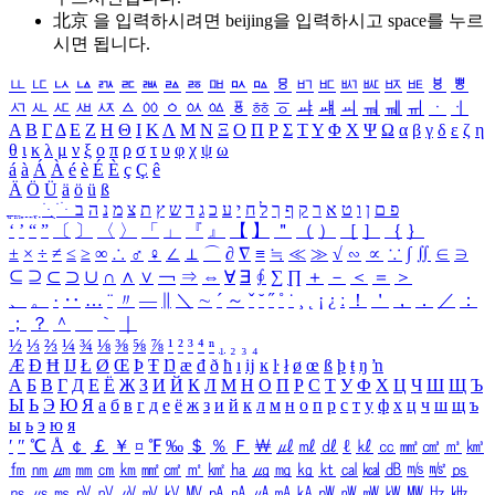
北京 을 입력하시려면
beijing
을 입력하시고 space를 누르
시면 됩니다.
ㅥ
ㅦ
ㅧ
ㅨ
ㅩ
ㅪ
ㅫ
ㅬ
ㅭ
ㅮ
ㅯ
ㅰ
ㅱ
ㅲ
ㅳ
ㅴ
ㅵ
ㅶ
ㅷ
ㅸ
ㅹ
ㅺ
ㅻ
ㅼ
ㅽ
ㅾ
ㅿ
ㆀ
ㆁ
ㆂ
ㆃ
ㆄ
ㆅ
ㆆ
ㆇ
ㆈ
ㆉ
ㆊ
ㆋ
ㆌ
ㆍ
ㆎ
Α
Β
Γ
Δ
Ε
Ζ
Η
Θ
Ι
Κ
Λ
Μ
Ν
Ξ
Ο
Π
Ρ
Σ
Τ
Υ
Φ
Χ
Ψ
Ω
α
β
γ
δ
ε
ζ
η
θ
ι
κ
λ
μ
ν
ξ
ο
π
ρ
σ
τ
υ
φ
χ
ψ
ω
á
à
Á
À
é
è
É
È
ç
Ç
ê
Ä
Ö
Ü
ä
ö
ü
ß
ְ
ֳ
ֲ
ֱ
ָ
ַ
ֵ
ֶ
ִ
ֹ
ּ
ֻ
ׂ
ׁ
ּ
ב
ה
נ
מ
צ
ת
ץ
ש
ד
ג
כ
ע
י
ח
ל
ך
ף
ק
ר
א
ט
ו
ן
ם
פ
‘
’
“
”
〔
〕
〈
〉
「
」
『
』
【
】
＂
（
）
［
］
｛
｝
±
×
÷
≠
≤
≥
∞
∴
♂
♀
∠
⊥
⌒
∂
∇
≡
≒
≪
≫
√
∽
∝
∵
∫
∬
∈
∋
⊆
⊇
⊂
⊃
∪
∩
∧
∨
￢
⇒
⇔
∀
∃
∮
∑
∏
＋
－
＜
＝
＞
、
。
·
‥
…
¨
〃
―
∥
＼
∼
´
～
ˇ
˘
˝
˚
˙
¸
˛
¡
¿
ː
！
＇
，
．
／
：
；
？
＾
＿
｀
｜
½
⅓
⅔
¼
¾
⅛
⅜
⅝
⅞
¹
²
³
⁴
ⁿ
₁
₂
₃
₄
Æ
Ð
Ħ
Ĳ
Ł
Ø
Œ
Þ
Ŧ
Ŋ
æ
đ
ð
ħ
ı
ĳ
ĸ
ŀ
ł
ø
œ
ß
þ
ŧ
ŋ
ŉ
А
Б
В
Г
Д
Е
Ё
Ж
З
И
Й
К
Л
М
Н
О
П
Р
С
Т
У
Ф
Х
Ц
Ч
Ш
Щ
Ъ
Ы
Ь
Э
Ю
Я
а
б
в
г
д
е
ё
ж
з
и
й
к
л
м
н
о
п
р
с
т
у
ф
х
ц
ч
ш
щ
ъ
ы
ь
э
ю
я
′
″
℃
Å
￠
￡
￥
¤
℉
‰
＄
％
Ｆ
￦
㎕
㎖
㎗
ℓ
㎘
㏄
㎣
㎤
㎥
㎦
㎙
㎚
㎛
㎜
㎝
㎞
㎟
㎠
㎡
㎢
㏊
㎍
㎎
㎏
㏏
㎈
㎉
㏈
㎧
㎨
㎰
㎱
㎲
㎳
㎴
㎵
㎶
㎷
㎸
㎹
㎀
㎁
㎂
㎃
㎄
㎺
㎻
㎽
㎾
㎿
㎐
㎑