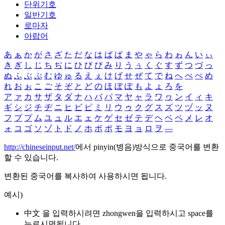
단위기호
일반기호
로마자
아랍어
あ
ぁ
か
が
さ
ざ
た
だ
な
は
ば
ぱ
ま
や
ゃ
ら
わ
ゎ
ん
い
ぃ
き
ぎ
し
じ
ち
ぢ
に
ひ
び
ぴ
み
り
う
ぅ
く
ぐ
す
ず
つ
づ
っ
ぬ
ふ
ぶ
ぷ
む
ゆ
ゅ
る
え
ぇ
け
げ
せ
ぜ
て
で
ね
へ
べ
ぺ
め
れ
お
ぉ
こ
ご
そ
ぞ
と
ど
の
ほ
ぼ
ぽ
も
よ
ょ
ろ
を
ア
ァ
カ
サ
ザ
タ
ダ
ナ
ハ
バ
パ
マ
ヤ
ャ
ラ
ワ
ヮ
ン
イ
ィ
キ
ギ
シ
ジ
チ
ヂ
ニ
ヒ
ビ
ピ
ミ
リ
ウ
ゥ
ク
グ
ス
ズ
ツ
ヅ
ッ
ヌ
フ
ブ
プ
ム
ユ
ュ
ル
エ
ェ
ケ
ゲ
セ
ゼ
テ
デ
ヘ
ベ
ペ
メ
レ
オ
ォ
コ
ゴ
ソ
ゾ
ト
ド
ノ
ホ
ボ
ポ
モ
ヨ
ョ
ロ
ヲ
―
http://chineseinput.net/
에서 pinyin(병음)방식으로 중국어를 변환
할 수 있습니다.
변환된 중국어를 복사하여 사용하시면 됩니다.
예시)
中文 을 입력하시려면
zhongwen
을 입력하시고 space를
누르시면됩니다.