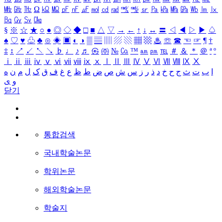
㎒
㎓
㎔
Ω
㏀
㏁
㎊
㎋
㎌
㏖
㏅
㎭
㎮
㎯
㏛
㎩
㎪
㎫
㎬
㏝
㏐
㏓
㏃
㏉
㏜
㏆
§
※
☆
★
○
●
◎
◇
◆
□
■
△
▽
→
←
↑
↓
↔
〓
◁
◀
▷
▶
♤
♠
♡
♥
♧
♣
⊙
◈
▣
◐
◑
▒
▤
▥
▨
▧
▦
▩
♨
☏
☎
☜
☞
¶
†
‡
↕
↗
↙
↖
↘
♭
♩
♪
♬
㉿
㈜
№
㏇
™
㏂
㏘
℡
＃
＆
＊
＠
ª
º
ⅰ
ⅱ
ⅲ
ⅳ
ⅴ
ⅵ
ⅶ
ⅷ
ⅸ
ⅹ
Ⅰ
Ⅱ
Ⅲ
Ⅳ
Ⅴ
Ⅵ
Ⅶ
Ⅷ
Ⅸ
Ⅹ
ا
ب
ت
ث
ج
ح
خ
د
ذ
ر
ز
س
ش
ص
ض
ط
ظ
ع
غ
ف
ق
ک
ل
م
ن
ه
و
ی
닫기
통합검색
국내학술논문
학위논문
해외학술논문
학술지