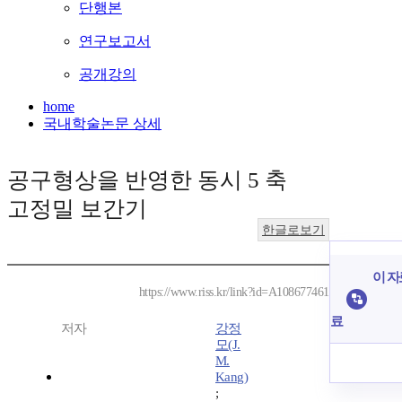
단행본
연구보고서
공개강의
home
국내학술논문 상세
공구형상을 반영한 동시 5 축
고정밀 보간기
한글로보기
이 자
https://www.riss.kr/link?id=A108677461
료
저자
강정
모(J.
M.
Kang)
;