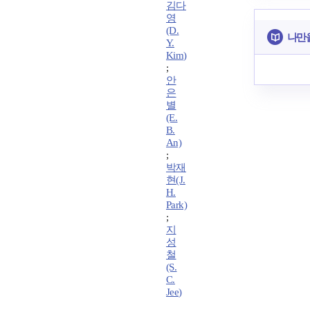
김다
영
(D.
나만
Y.
Kim)
;
안
은
별
(E.
B.
An)
;
박재
현(J.
H.
Park)
;
지
성
철
(S.
C.
Jee)