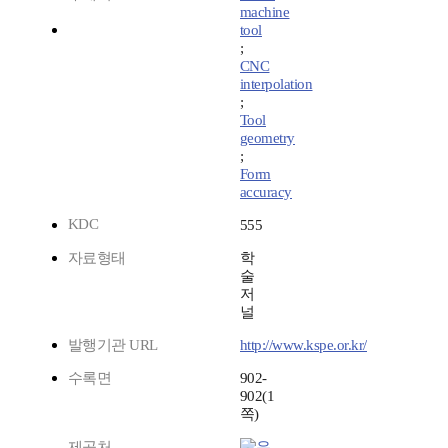
machine
tool
;
CNC
interpolation
;
Tool
geometry
;
Form
accuracy
KDC
555
자료형태
학
술
저
널
발행기관 URL
http://www.kspe.or.kr/
수록면
902-
902(1
쪽)
제공처