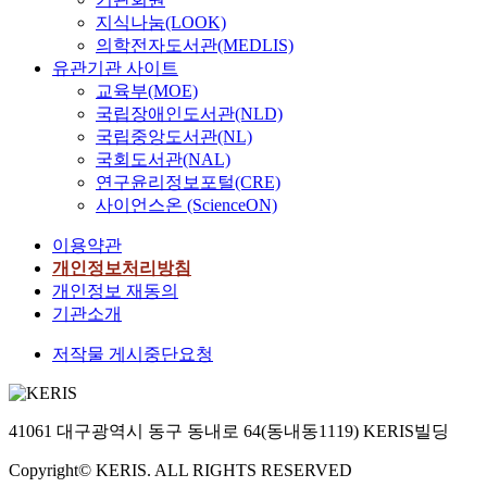
지식나눔(LOOK)
의학전자도서관(MEDLIS)
유관기관 사이트
교육부(MOE)
국립장애인도서관(NLD)
국립중앙도서관(NL)
국회도서관(NAL)
연구윤리정보포털(CRE)
사이언스온 (ScienceON)
이용약관
개인정보처리방침
개인정보 재동의
기관소개
저작물 게시중단요청
41061 대구광역시 동구 동내로 64(동내동1119) KERIS빌딩
Copyright© KERIS. ALL RIGHTS RESERVED