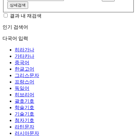
상세검색
결과 내 재검색
인기 검색어
다국어 입력
히라가나
가타카나
중국어
한글고어
그리스문자
프랑스어
독일어
히브리어
괄호기호
학술기호
기술기호
첨자기호
라틴문자
러시아문자