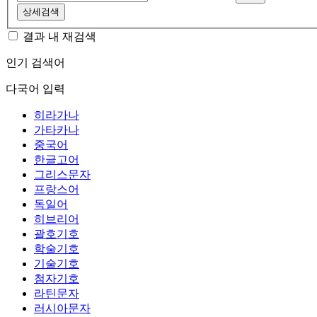
상세검색
결과 내 재검색
인기 검색어
다국어 입력
히라가나
가타카나
중국어
한글고어
그리스문자
프랑스어
독일어
히브리어
괄호기호
학술기호
기술기호
첨자기호
라틴문자
러시아문자