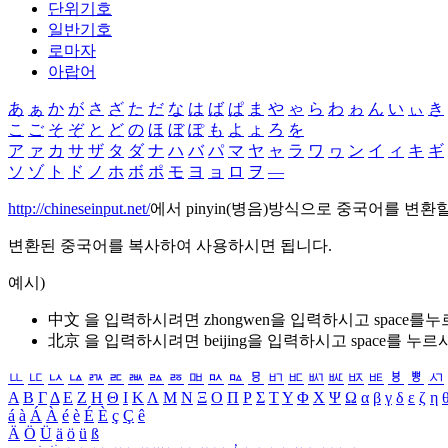
단위기호
일반기호
로마자
아랍어
あ
ぁ
か
が
さ
ざ
た
だ
な
は
ば
ぱ
ま
や
ゃ
ら
わ
ゎ
ん
い
ぃ
き
こ
ご
そ
ぞ
と
ど
の
ほ
ぼ
ぽ
も
よ
ょ
ろ
を
ア
ァ
カ
サ
ザ
タ
ダ
ナ
ハ
バ
パ
マ
ヤ
ャ
ラ
ワ
ヮ
ン
イ
ィ
キ
ギ
ソ
ゾ
ト
ド
ノ
ホ
ボ
ポ
モ
ヨ
ョ
ロ
ヲ
―
http://chineseinput.net/
에서 pinyin(병음)방식으로 중국어를 변환
변환된 중국어를 복사하여 사용하시면 됩니다.
예시)
中文 을 입력하시려면
zhongwen
을 입력하시고 space를
北京 을 입력하시려면
beijing
을 입력하시고 space를 누르
ㅥ
ㅦ
ㅧ
ㅨ
ㅩ
ㅪ
ㅫ
ㅬ
ㅭ
ㅮ
ㅯ
ㅰ
ㅱ
ㅲ
ㅳ
ㅴ
ㅵ
ㅶ
ㅷ
ㅸ
ㅹ
ㅺ
Α
Β
Γ
Δ
Ε
Ζ
Η
Θ
Ι
Κ
Λ
Μ
Ν
Ξ
Ο
Π
Ρ
Σ
Τ
Υ
Φ
Χ
Ψ
Ω
α
β
γ
δ
ε
ζ
η
á
à
Á
À
é
è
É
È
ç
Ç
ê
Ä
Ö
Ü
ä
ö
ü
ß