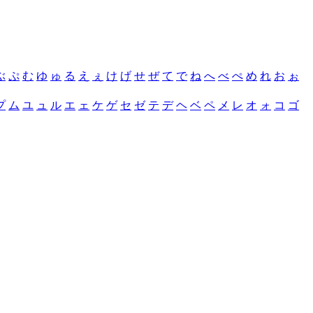
ぶ
ぷ
む
ゆ
ゅ
る
え
ぇ
け
げ
せ
ぜ
て
で
ね
へ
べ
ぺ
め
れ
お
ぉ
プ
ム
ユ
ュ
ル
エ
ェ
ケ
ゲ
セ
ゼ
テ
デ
ヘ
ベ
ペ
メ
レ
オ
ォ
コ
ゴ