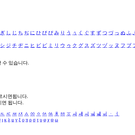
ぎ
し
じ
ち
ぢ
に
ひ
び
ぴ
み
り
う
ぅ
く
ぐ
す
ず
つ
づ
っ
ぬ
ふ
シ
ジ
チ
ヂ
ニ
ヒ
ビ
ピ
ミ
リ
ウ
ゥ
ク
グ
ス
ズ
ツ
ヅ
ッ
ヌ
フ
ブ
할 수 있습니다.
누르시면됩니다.
시면 됩니다.
ㅻ
ㅼ
ㅽ
ㅾ
ㅿ
ㆀ
ㆁ
ㆂ
ㆃ
ㆄ
ㆅ
ㆆ
ㆇ
ㆈ
ㆉ
ㆊ
ㆋ
ㆌ
ㆍ
ㆎ
θ
ι
κ
λ
μ
ν
ξ
ο
π
ρ
σ
τ
υ
φ
χ
ψ
ω