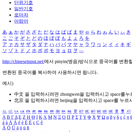
단위기호
일반기호
로마자
아랍어
あ
ぁ
か
が
さ
ざ
た
だ
な
は
ば
ぱ
ま
や
ゃ
ら
わ
ゎ
ん
い
ぃ
き
こ
ご
そ
ぞ
と
ど
の
ほ
ぼ
ぽ
も
よ
ょ
ろ
を
ア
ァ
カ
サ
ザ
タ
ダ
ナ
ハ
バ
パ
マ
ヤ
ャ
ラ
ワ
ヮ
ン
イ
ィ
キ
ギ
ソ
ゾ
ト
ド
ノ
ホ
ボ
ポ
モ
ヨ
ョ
ロ
ヲ
―
http://chineseinput.net/
에서 pinyin(병음)방식으로 중국어를 변환
변환된 중국어를 복사하여 사용하시면 됩니다.
예시)
中文 을 입력하시려면
zhongwen
을 입력하시고 space를
北京 을 입력하시려면
beijing
을 입력하시고 space를 누르
ㅥ
ㅦ
ㅧ
ㅨ
ㅩ
ㅪ
ㅫ
ㅬ
ㅭ
ㅮ
ㅯ
ㅰ
ㅱ
ㅲ
ㅳ
ㅴ
ㅵ
ㅶ
ㅷ
ㅸ
ㅹ
ㅺ
Α
Β
Γ
Δ
Ε
Ζ
Η
Θ
Ι
Κ
Λ
Μ
Ν
Ξ
Ο
Π
Ρ
Σ
Τ
Υ
Φ
Χ
Ψ
Ω
α
β
γ
δ
ε
ζ
η
á
à
Á
À
é
è
É
È
ç
Ç
ê
Ä
Ö
Ü
ä
ö
ü
ß