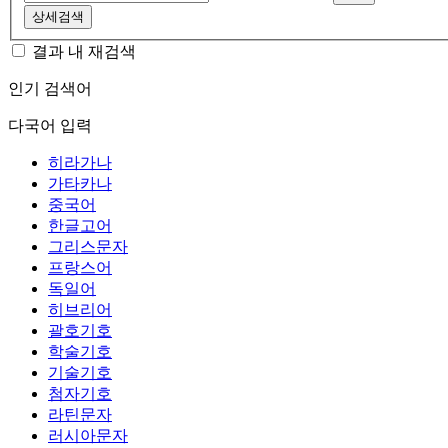
상세검색
결과 내 재검색
인기 검색어
다국어 입력
히라가나
가타카나
중국어
한글고어
그리스문자
프랑스어
독일어
히브리어
괄호기호
학술기호
기술기호
첨자기호
라틴문자
러시아문자