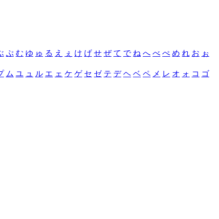
ぶ
ぷ
む
ゆ
ゅ
る
え
ぇ
け
げ
せ
ぜ
て
で
ね
へ
べ
ぺ
め
れ
お
ぉ
プ
ム
ユ
ュ
ル
エ
ェ
ケ
ゲ
セ
ゼ
テ
デ
ヘ
ベ
ペ
メ
レ
オ
ォ
コ
ゴ