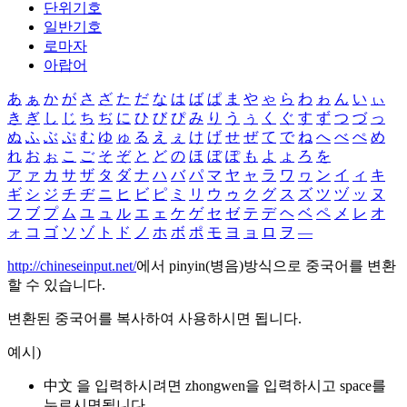
단위기호
일반기호
로마자
아랍어
あ
ぁ
か
が
さ
ざ
た
だ
な
は
ば
ぱ
ま
や
ゃ
ら
わ
ゎ
ん
い
ぃ
き
ぎ
し
じ
ち
ぢ
に
ひ
び
ぴ
み
り
う
ぅ
く
ぐ
す
ず
つ
づ
っ
ぬ
ふ
ぶ
ぷ
む
ゆ
ゅ
る
え
ぇ
け
げ
せ
ぜ
て
で
ね
へ
べ
ぺ
め
れ
お
ぉ
こ
ご
そ
ぞ
と
ど
の
ほ
ぼ
ぽ
も
よ
ょ
ろ
を
ア
ァ
カ
サ
ザ
タ
ダ
ナ
ハ
バ
パ
マ
ヤ
ャ
ラ
ワ
ヮ
ン
イ
ィ
キ
ギ
シ
ジ
チ
ヂ
ニ
ヒ
ビ
ピ
ミ
リ
ウ
ゥ
ク
グ
ス
ズ
ツ
ヅ
ッ
ヌ
フ
ブ
プ
ム
ユ
ュ
ル
エ
ェ
ケ
ゲ
セ
ゼ
テ
デ
ヘ
ベ
ペ
メ
レ
オ
ォ
コ
ゴ
ソ
ゾ
ト
ド
ノ
ホ
ボ
ポ
モ
ヨ
ョ
ロ
ヲ
―
http://chineseinput.net/
에서 pinyin(병음)방식으로 중국어를 변환
할 수 있습니다.
변환된 중국어를 복사하여 사용하시면 됩니다.
예시)
中文 을 입력하시려면
zhongwen
을 입력하시고 space를
누르시면됩니다.