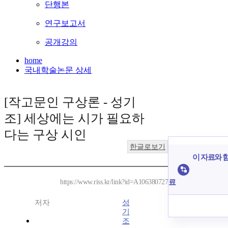
단행본
연구보고서
공개강의
home
국내학술논문 상세
[작고문인 구상론 - 성기
조] 세상에는 시가 필요하
다는 구상 시인
한글로보기
이 자료와 함
료
https://www.riss.kr/link?id=A106380727
저자
성
기
조