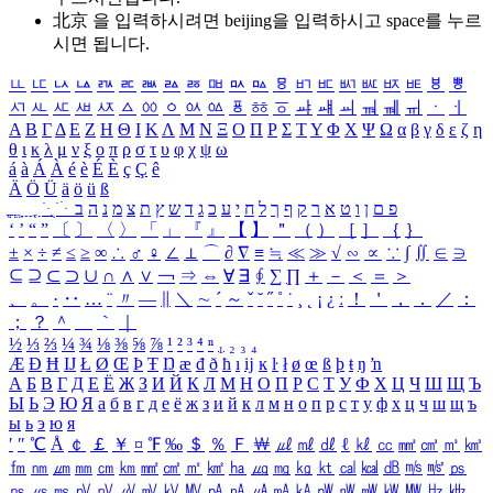
北京 을 입력하시려면
beijing
을 입력하시고 space를 누르
시면 됩니다.
ㅥ
ㅦ
ㅧ
ㅨ
ㅩ
ㅪ
ㅫ
ㅬ
ㅭ
ㅮ
ㅯ
ㅰ
ㅱ
ㅲ
ㅳ
ㅴ
ㅵ
ㅶ
ㅷ
ㅸ
ㅹ
ㅺ
ㅻ
ㅼ
ㅽ
ㅾ
ㅿ
ㆀ
ㆁ
ㆂ
ㆃ
ㆄ
ㆅ
ㆆ
ㆇ
ㆈ
ㆉ
ㆊ
ㆋ
ㆌ
ㆍ
ㆎ
Α
Β
Γ
Δ
Ε
Ζ
Η
Θ
Ι
Κ
Λ
Μ
Ν
Ξ
Ο
Π
Ρ
Σ
Τ
Υ
Φ
Χ
Ψ
Ω
α
β
γ
δ
ε
ζ
η
θ
ι
κ
λ
μ
ν
ξ
ο
π
ρ
σ
τ
υ
φ
χ
ψ
ω
á
à
Á
À
é
è
É
È
ç
Ç
ê
Ä
Ö
Ü
ä
ö
ü
ß
ְ
ֳ
ֲ
ֱ
ָ
ַ
ֵ
ֶ
ִ
ֹ
ּ
ֻ
ׂ
ׁ
ּ
ב
ה
נ
מ
צ
ת
ץ
ש
ד
ג
כ
ע
י
ח
ל
ך
ף
ק
ר
א
ט
ו
ן
ם
פ
‘
’
“
”
〔
〕
〈
〉
「
」
『
』
【
】
＂
（
）
［
］
｛
｝
±
×
÷
≠
≤
≥
∞
∴
♂
♀
∠
⊥
⌒
∂
∇
≡
≒
≪
≫
√
∽
∝
∵
∫
∬
∈
∋
⊆
⊇
⊂
⊃
∪
∩
∧
∨
￢
⇒
⇔
∀
∃
∮
∑
∏
＋
－
＜
＝
＞
、
。
·
‥
…
¨
〃
―
∥
＼
∼
´
～
ˇ
˘
˝
˚
˙
¸
˛
¡
¿
ː
！
＇
，
．
／
：
；
？
＾
＿
｀
｜
½
⅓
⅔
¼
¾
⅛
⅜
⅝
⅞
¹
²
³
⁴
ⁿ
₁
₂
₃
₄
Æ
Ð
Ħ
Ĳ
Ł
Ø
Œ
Þ
Ŧ
Ŋ
æ
đ
ð
ħ
ı
ĳ
ĸ
ŀ
ł
ø
œ
ß
þ
ŧ
ŋ
ŉ
А
Б
В
Г
Д
Е
Ё
Ж
З
И
Й
К
Л
М
Н
О
П
Р
С
Т
У
Ф
Х
Ц
Ч
Ш
Щ
Ъ
Ы
Ь
Э
Ю
Я
а
б
в
г
д
е
ё
ж
з
и
й
к
л
м
н
о
п
р
с
т
у
ф
х
ц
ч
ш
щ
ъ
ы
ь
э
ю
я
′
″
℃
Å
￠
￡
￥
¤
℉
‰
＄
％
Ｆ
￦
㎕
㎖
㎗
ℓ
㎘
㏄
㎣
㎤
㎥
㎦
㎙
㎚
㎛
㎜
㎝
㎞
㎟
㎠
㎡
㎢
㏊
㎍
㎎
㎏
㏏
㎈
㎉
㏈
㎧
㎨
㎰
㎱
㎲
㎳
㎴
㎵
㎶
㎷
㎸
㎹
㎀
㎁
㎂
㎃
㎄
㎺
㎻
㎽
㎾
㎿
㎐
㎑