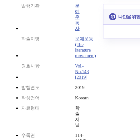
발행기관
문
예
나만을 위한
운
동
사
학술지명
문예운동
(The
literature
movement)
권호사항
Vol.-
No.143
[2019]
발행연도
2019
작성언어
Korean
자료형태
학
술
저
널
수록면
114-