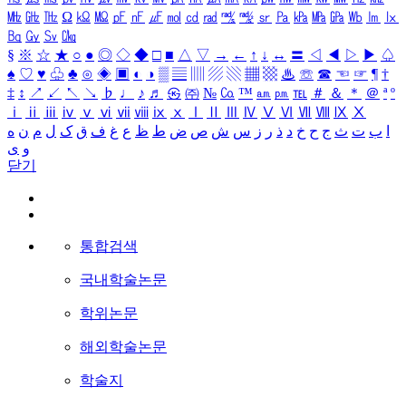
㎒
㎓
㎔
Ω
㏀
㏁
㎊
㎋
㎌
㏖
㏅
㎭
㎮
㎯
㏛
㎩
㎪
㎫
㎬
㏝
㏐
㏓
㏃
㏉
㏜
㏆
§
※
☆
★
○
●
◎
◇
◆
□
■
△
▽
→
←
↑
↓
↔
〓
◁
◀
▷
▶
♤
♠
♡
♥
♧
♣
⊙
◈
▣
◐
◑
▒
▤
▥
▨
▧
▦
▩
♨
☏
☎
☜
☞
¶
†
‡
↕
↗
↙
↖
↘
♭
♩
♪
♬
㉿
㈜
№
㏇
™
㏂
㏘
℡
＃
＆
＊
＠
ª
º
ⅰ
ⅱ
ⅲ
ⅳ
ⅴ
ⅵ
ⅶ
ⅷ
ⅸ
ⅹ
Ⅰ
Ⅱ
Ⅲ
Ⅳ
Ⅴ
Ⅵ
Ⅶ
Ⅷ
Ⅸ
Ⅹ
ا
ب
ت
ث
ج
ح
خ
د
ذ
ر
ز
س
ش
ص
ض
ط
ظ
ع
غ
ف
ق
ک
ل
م
ن
ه
و
ی
닫기
통합검색
국내학술논문
학위논문
해외학술논문
학술지