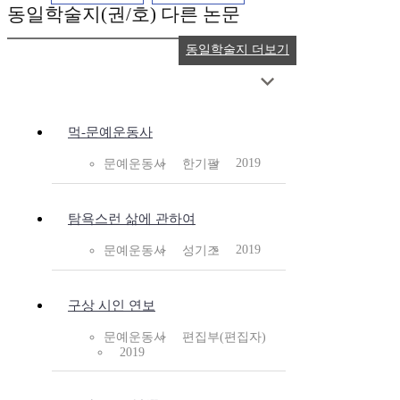
동일학술지(권/호) 다른 논문
동일학술지 더보기
먹-문예운동사
2019
문예운동사
한기팔
탐욕스런 삶에 관하여
2019
문예운동사
성기조
구상 시인 연보
문예운동사
편집부(편집자)
2019