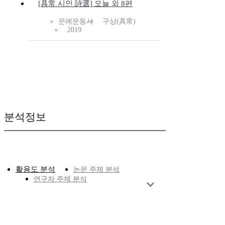
[具常 시인 詩選] 오늘 외 8편
문예운동사
구상(具常)
2019
분석정보
활용도 분석
논문 주제 분석
연구자 주제 분석