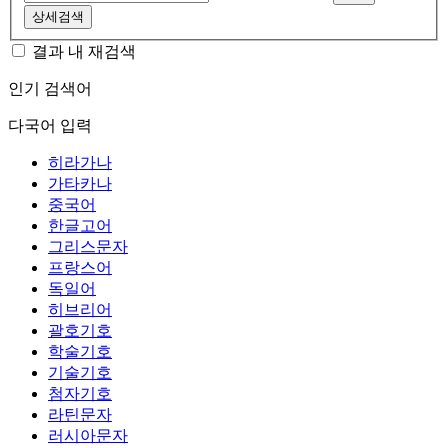
상세검색
결과 내 재검색
인기 검색어
다국어 입력
히라가나
가타카나
중국어
한글고어
그리스문자
프랑스어
독일어
히브리어
괄호기호
학술기호
기술기호
첨자기호
라틴문자
러시아문자