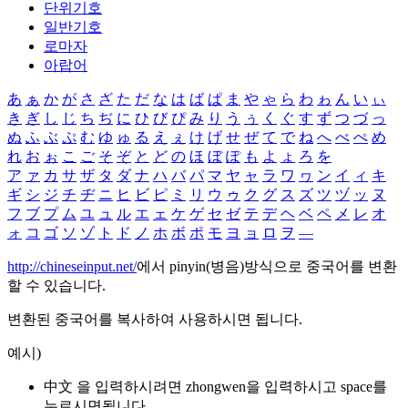
단위기호
일반기호
로마자
아랍어
あ
ぁ
か
が
さ
ざ
た
だ
な
は
ば
ぱ
ま
や
ゃ
ら
わ
ゎ
ん
い
ぃ
き
ぎ
し
じ
ち
ぢ
に
ひ
び
ぴ
み
り
う
ぅ
く
ぐ
す
ず
つ
づ
っ
ぬ
ふ
ぶ
ぷ
む
ゆ
ゅ
る
え
ぇ
け
げ
せ
ぜ
て
で
ね
へ
べ
ぺ
め
れ
お
ぉ
こ
ご
そ
ぞ
と
ど
の
ほ
ぼ
ぽ
も
よ
ょ
ろ
を
ア
ァ
カ
サ
ザ
タ
ダ
ナ
ハ
バ
パ
マ
ヤ
ャ
ラ
ワ
ヮ
ン
イ
ィ
キ
ギ
シ
ジ
チ
ヂ
ニ
ヒ
ビ
ピ
ミ
リ
ウ
ゥ
ク
グ
ス
ズ
ツ
ヅ
ッ
ヌ
フ
ブ
プ
ム
ユ
ュ
ル
エ
ェ
ケ
ゲ
セ
ゼ
テ
デ
ヘ
ベ
ペ
メ
レ
オ
ォ
コ
ゴ
ソ
ゾ
ト
ド
ノ
ホ
ボ
ポ
モ
ヨ
ョ
ロ
ヲ
―
http://chineseinput.net/
에서 pinyin(병음)방식으로 중국어를 변환
할 수 있습니다.
변환된 중국어를 복사하여 사용하시면 됩니다.
예시)
中文 을 입력하시려면
zhongwen
을 입력하시고 space를
누르시면됩니다.