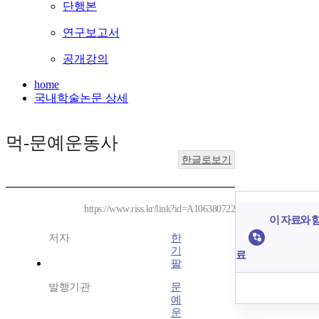
단행본
연구보고서
공개강의
home
국내학술논문 상세
먹-문예운동사
한글로보기
https://www.riss.kr/link?id=A106380722
이 자료와 함
저자
한
기
료
팔
발행기관
문
예
운