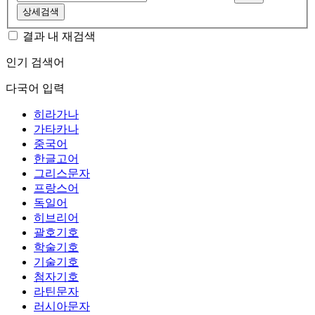
상세검색
결과 내 재검색
인기 검색어
다국어 입력
히라가나
가타카나
중국어
한글고어
그리스문자
프랑스어
독일어
히브리어
괄호기호
학술기호
기술기호
첨자기호
라틴문자
러시아문자