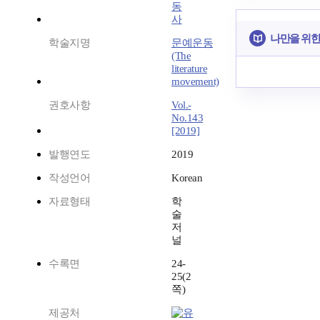
동
사
나만을 위한
학술지명
문예운동
(The
literature
movement)
권호사항
Vol.-
No.143
[2019]
발행연도
2019
작성언어
Korean
자료형태
학
술
저
널
수록면
24-
25(2
쪽)
제공처