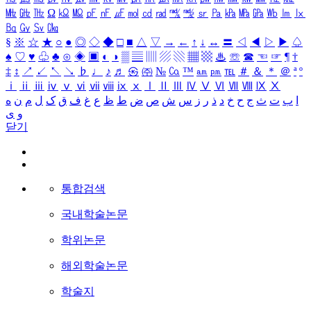
㎒
㎓
㎔
Ω
㏀
㏁
㎊
㎋
㎌
㏖
㏅
㎭
㎮
㎯
㏛
㎩
㎪
㎫
㎬
㏝
㏐
㏓
㏃
㏉
㏜
㏆
§
※
☆
★
○
●
◎
◇
◆
□
■
△
▽
→
←
↑
↓
↔
〓
◁
◀
▷
▶
♤
♠
♡
♥
♧
♣
⊙
◈
▣
◐
◑
▒
▤
▥
▨
▧
▦
▩
♨
☏
☎
☜
☞
¶
†
‡
↕
↗
↙
↖
↘
♭
♩
♪
♬
㉿
㈜
№
㏇
™
㏂
㏘
℡
＃
＆
＊
＠
ª
º
ⅰ
ⅱ
ⅲ
ⅳ
ⅴ
ⅵ
ⅶ
ⅷ
ⅸ
ⅹ
Ⅰ
Ⅱ
Ⅲ
Ⅳ
Ⅴ
Ⅵ
Ⅶ
Ⅷ
Ⅸ
Ⅹ
ا
ب
ت
ث
ج
ح
خ
د
ذ
ر
ز
س
ش
ص
ض
ط
ظ
ع
غ
ف
ق
ک
ل
م
ن
ه
و
ی
닫기
통합검색
국내학술논문
학위논문
해외학술논문
학술지