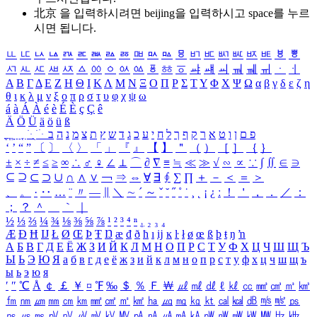
北京 을 입력하시려면
beijing
을 입력하시고 space를 누르
시면 됩니다.
ㅥ
ㅦ
ㅧ
ㅨ
ㅩ
ㅪ
ㅫ
ㅬ
ㅭ
ㅮ
ㅯ
ㅰ
ㅱ
ㅲ
ㅳ
ㅴ
ㅵ
ㅶ
ㅷ
ㅸ
ㅹ
ㅺ
ㅻ
ㅼ
ㅽ
ㅾ
ㅿ
ㆀ
ㆁ
ㆂ
ㆃ
ㆄ
ㆅ
ㆆ
ㆇ
ㆈ
ㆉ
ㆊ
ㆋ
ㆌ
ㆍ
ㆎ
Α
Β
Γ
Δ
Ε
Ζ
Η
Θ
Ι
Κ
Λ
Μ
Ν
Ξ
Ο
Π
Ρ
Σ
Τ
Υ
Φ
Χ
Ψ
Ω
α
β
γ
δ
ε
ζ
η
θ
ι
κ
λ
μ
ν
ξ
ο
π
ρ
σ
τ
υ
φ
χ
ψ
ω
á
à
Á
À
é
è
É
È
ç
Ç
ê
Ä
Ö
Ü
ä
ö
ü
ß
ְ
ֳ
ֲ
ֱ
ָ
ַ
ֵ
ֶ
ִ
ֹ
ּ
ֻ
ׂ
ׁ
ּ
ב
ה
נ
מ
צ
ת
ץ
ש
ד
ג
כ
ע
י
ח
ל
ך
ף
ק
ר
א
ט
ו
ן
ם
פ
‘
’
“
”
〔
〕
〈
〉
「
」
『
』
【
】
＂
（
）
［
］
｛
｝
±
×
÷
≠
≤
≥
∞
∴
♂
♀
∠
⊥
⌒
∂
∇
≡
≒
≪
≫
√
∽
∝
∵
∫
∬
∈
∋
⊆
⊇
⊂
⊃
∪
∩
∧
∨
￢
⇒
⇔
∀
∃
∮
∑
∏
＋
－
＜
＝
＞
、
。
·
‥
…
¨
〃
―
∥
＼
∼
´
～
ˇ
˘
˝
˚
˙
¸
˛
¡
¿
ː
！
＇
，
．
／
：
；
？
＾
＿
｀
｜
½
⅓
⅔
¼
¾
⅛
⅜
⅝
⅞
¹
²
³
⁴
ⁿ
₁
₂
₃
₄
Æ
Ð
Ħ
Ĳ
Ł
Ø
Œ
Þ
Ŧ
Ŋ
æ
đ
ð
ħ
ı
ĳ
ĸ
ŀ
ł
ø
œ
ß
þ
ŧ
ŋ
ŉ
А
Б
В
Г
Д
Е
Ё
Ж
З
И
Й
К
Л
М
Н
О
П
Р
С
Т
У
Ф
Х
Ц
Ч
Ш
Щ
Ъ
Ы
Ь
Э
Ю
Я
а
б
в
г
д
е
ё
ж
з
и
й
к
л
м
н
о
п
р
с
т
у
ф
х
ц
ч
ш
щ
ъ
ы
ь
э
ю
я
′
″
℃
Å
￠
￡
￥
¤
℉
‰
＄
％
Ｆ
￦
㎕
㎖
㎗
ℓ
㎘
㏄
㎣
㎤
㎥
㎦
㎙
㎚
㎛
㎜
㎝
㎞
㎟
㎠
㎡
㎢
㏊
㎍
㎎
㎏
㏏
㎈
㎉
㏈
㎧
㎨
㎰
㎱
㎲
㎳
㎴
㎵
㎶
㎷
㎸
㎹
㎀
㎁
㎂
㎃
㎄
㎺
㎻
㎽
㎾
㎿
㎐
㎑