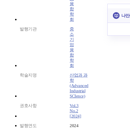
융
합
학
나만
회
발행기관
중
소
기
업
융
합
학
회
학술지명
산업과 과
학
(Advanced
Industrial
SCIence)
권호사항
Vol.3
No.2
[2024]
발행연도
2024