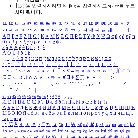
北京 을 입력하시려면
beijing
을 입력하시고 space를 누르
시면 됩니다.
ㅥ
ㅦ
ㅧ
ㅨ
ㅩ
ㅪ
ㅫ
ㅬ
ㅭ
ㅮ
ㅯ
ㅰ
ㅱ
ㅲ
ㅳ
ㅴ
ㅵ
ㅶ
ㅷ
ㅸ
ㅹ
ㅺ
ㅻ
ㅼ
ㅽ
ㅾ
ㅿ
ㆀ
ㆁ
ㆂ
ㆃ
ㆄ
ㆅ
ㆆ
ㆇ
ㆈ
ㆉ
ㆊ
ㆋ
ㆌ
ㆍ
ㆎ
Α
Β
Γ
Δ
Ε
Ζ
Η
Θ
Ι
Κ
Λ
Μ
Ν
Ξ
Ο
Π
Ρ
Σ
Τ
Υ
Φ
Χ
Ψ
Ω
α
β
γ
δ
ε
ζ
η
θ
ι
κ
λ
μ
ν
ξ
ο
π
ρ
σ
τ
υ
φ
χ
ψ
ω
á
à
Á
À
é
è
É
È
ç
Ç
ê
Ä
Ö
Ü
ä
ö
ü
ß
ְ
ֳ
ֲ
ֱ
ָ
ַ
ֵ
ֶ
ִ
ֹ
ּ
ֻ
ׂ
ׁ
ּ
ב
ה
נ
מ
צ
ת
ץ
ש
ד
ג
כ
ע
י
ח
ל
ך
ף
ק
ר
א
ט
ו
ן
ם
פ
‘
’
“
”
〔
〕
〈
〉
「
」
『
』
【
】
＂
（
）
［
］
｛
｝
±
×
÷
≠
≤
≥
∞
∴
♂
♀
∠
⊥
⌒
∂
∇
≡
≒
≪
≫
√
∽
∝
∵
∫
∬
∈
∋
⊆
⊇
⊂
⊃
∪
∩
∧
∨
￢
⇒
⇔
∀
∃
∮
∑
∏
＋
－
＜
＝
＞
、
。
·
‥
…
¨
〃
―
∥
＼
∼
´
～
ˇ
˘
˝
˚
˙
¸
˛
¡
¿
ː
！
＇
，
．
／
：
；
？
＾
＿
｀
｜
½
⅓
⅔
¼
¾
⅛
⅜
⅝
⅞
¹
²
³
⁴
ⁿ
₁
₂
₃
₄
Æ
Ð
Ħ
Ĳ
Ł
Ø
Œ
Þ
Ŧ
Ŋ
æ
đ
ð
ħ
ı
ĳ
ĸ
ŀ
ł
ø
œ
ß
þ
ŧ
ŋ
ŉ
А
Б
В
Г
Д
Е
Ё
Ж
З
И
Й
К
Л
М
Н
О
П
Р
С
Т
У
Ф
Х
Ц
Ч
Ш
Щ
Ъ
Ы
Ь
Э
Ю
Я
а
б
в
г
д
е
ё
ж
з
и
й
к
л
м
н
о
п
р
с
т
у
ф
х
ц
ч
ш
щ
ъ
ы
ь
э
ю
я
′
″
℃
Å
￠
￡
￥
¤
℉
‰
＄
％
Ｆ
￦
㎕
㎖
㎗
ℓ
㎘
㏄
㎣
㎤
㎥
㎦
㎙
㎚
㎛
㎜
㎝
㎞
㎟
㎠
㎡
㎢
㏊
㎍
㎎
㎏
㏏
㎈
㎉
㏈
㎧
㎨
㎰
㎱
㎲
㎳
㎴
㎵
㎶
㎷
㎸
㎹
㎀
㎁
㎂
㎃
㎄
㎺
㎻
㎽
㎾
㎿
㎐
㎑