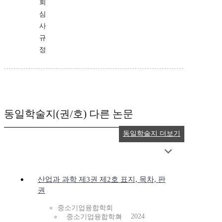
회
심
사
규
정
동일학술지(권/호) 다른 논문
동일학술지 더보기
산업과 과학 제3권 제2호 표지, 목차, 판
권
중소기업융합학회
2024
중소기업융합학회