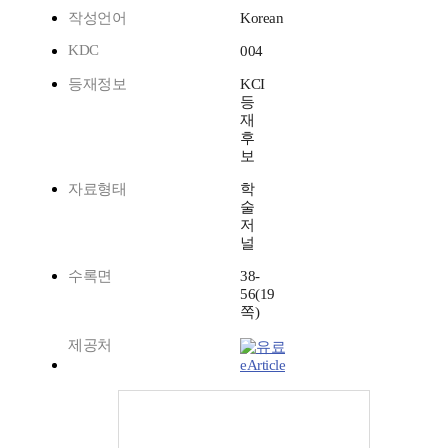
작성언어
Korean
KDC
004
등재정보
KCI
등
재
후
보
자료형태
학
술
저
널
수록면
38-
56(19
쪽)
제공처
eArticle