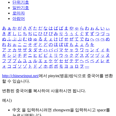
단위기호
일반기호
로마자
아랍어
あ
ぁ
か
が
さ
ざ
た
だ
な
は
ば
ぱ
ま
や
ゃ
ら
わ
ゎ
ん
い
ぃ
き
ぎ
し
じ
ち
ぢ
に
ひ
び
ぴ
み
り
う
ぅ
く
ぐ
す
ず
つ
づ
っ
ぬ
ふ
ぶ
ぷ
む
ゆ
ゅ
る
え
ぇ
け
げ
せ
ぜ
て
で
ね
へ
べ
ぺ
め
れ
お
ぉ
こ
ご
そ
ぞ
と
ど
の
ほ
ぼ
ぽ
も
よ
ょ
ろ
を
ア
ァ
カ
サ
ザ
タ
ダ
ナ
ハ
バ
パ
マ
ヤ
ャ
ラ
ワ
ヮ
ン
イ
ィ
キ
ギ
シ
ジ
チ
ヂ
ニ
ヒ
ビ
ピ
ミ
リ
ウ
ゥ
ク
グ
ス
ズ
ツ
ヅ
ッ
ヌ
フ
ブ
プ
ム
ユ
ュ
ル
エ
ェ
ケ
ゲ
セ
ゼ
テ
デ
ヘ
ベ
ペ
メ
レ
オ
ォ
コ
ゴ
ソ
ゾ
ト
ド
ノ
ホ
ボ
ポ
モ
ヨ
ョ
ロ
ヲ
―
http://chineseinput.net/
에서 pinyin(병음)방식으로 중국어를 변환
할 수 있습니다.
변환된 중국어를 복사하여 사용하시면 됩니다.
예시)
中文 을 입력하시려면
zhongwen
을 입력하시고 space를
누르시면됩니다.