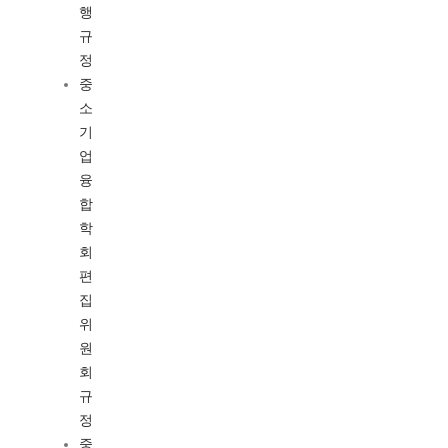
행
규
정
중
소
기
업
융
합
학
회
편
집
위
원
회
규
정
중