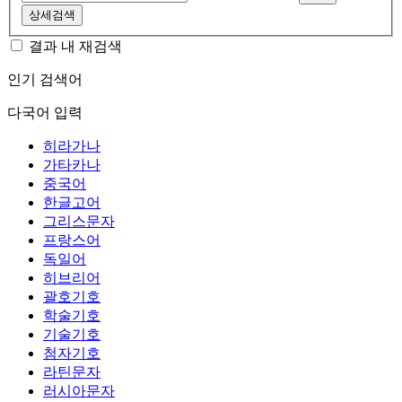
상세검색
결과 내 재검색
인기 검색어
다국어 입력
히라가나
가타카나
중국어
한글고어
그리스문자
프랑스어
독일어
히브리어
괄호기호
학술기호
기술기호
첨자기호
라틴문자
러시아문자