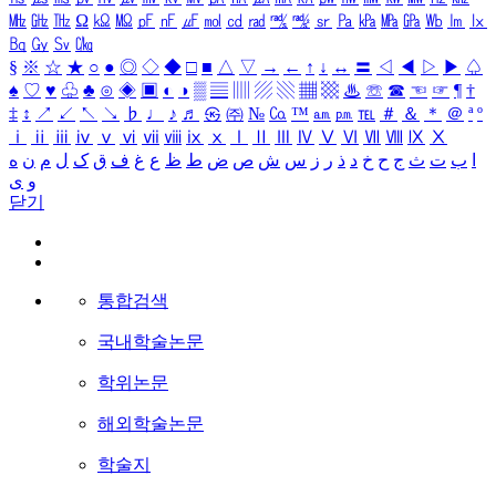
㎒
㎓
㎔
Ω
㏀
㏁
㎊
㎋
㎌
㏖
㏅
㎭
㎮
㎯
㏛
㎩
㎪
㎫
㎬
㏝
㏐
㏓
㏃
㏉
㏜
㏆
§
※
☆
★
○
●
◎
◇
◆
□
■
△
▽
→
←
↑
↓
↔
〓
◁
◀
▷
▶
♤
♠
♡
♥
♧
♣
⊙
◈
▣
◐
◑
▒
▤
▥
▨
▧
▦
▩
♨
☏
☎
☜
☞
¶
†
‡
↕
↗
↙
↖
↘
♭
♩
♪
♬
㉿
㈜
№
㏇
™
㏂
㏘
℡
＃
＆
＊
＠
ª
º
ⅰ
ⅱ
ⅲ
ⅳ
ⅴ
ⅵ
ⅶ
ⅷ
ⅸ
ⅹ
Ⅰ
Ⅱ
Ⅲ
Ⅳ
Ⅴ
Ⅵ
Ⅶ
Ⅷ
Ⅸ
Ⅹ
ا
ب
ت
ث
ج
ح
خ
د
ذ
ر
ز
س
ش
ص
ض
ط
ظ
ع
غ
ف
ق
ک
ل
م
ن
ه
و
ی
닫기
통합검색
국내학술논문
학위논문
해외학술논문
학술지