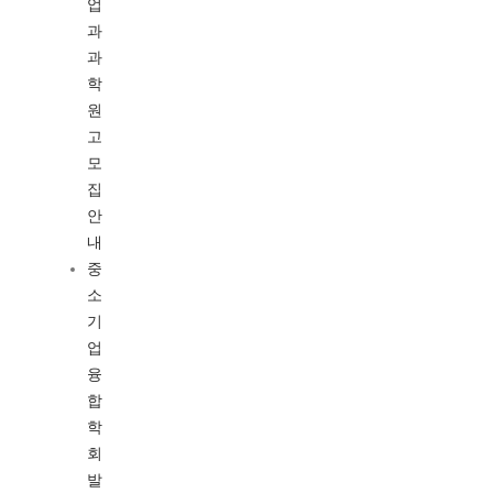
업
과
과
학
원
고
모
집
안
내
중
소
기
업
융
합
학
회
발