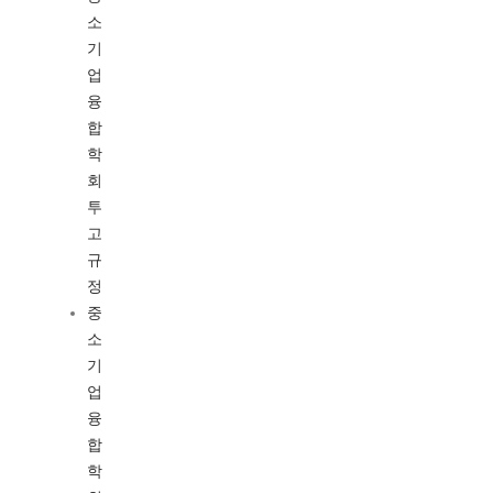
소
기
업
융
합
학
회
투
고
규
정
중
소
기
업
융
합
학