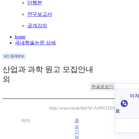
단행본
연구보고서
공개강의
home
국내학술논문 상세
산업과 과학 원고 모집안내
외
한글로보기
이 자
https://www.riss.kr/link?id=A109123118
료
저자
중
소
기
업