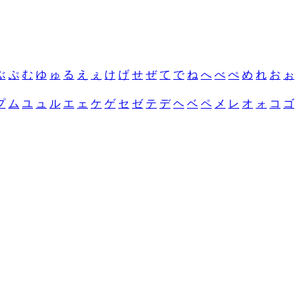
ぶ
ぷ
む
ゆ
ゅ
る
え
ぇ
け
げ
せ
ぜ
て
で
ね
へ
べ
ぺ
め
れ
お
ぉ
プ
ム
ユ
ュ
ル
エ
ェ
ケ
ゲ
セ
ゼ
テ
デ
ヘ
ベ
ペ
メ
レ
オ
ォ
コ
ゴ