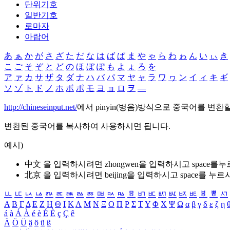
단위기호
일반기호
로마자
아랍어
あ
ぁ
か
が
さ
ざ
た
だ
な
は
ば
ぱ
ま
や
ゃ
ら
わ
ゎ
ん
い
ぃ
き
こ
ご
そ
ぞ
と
ど
の
ほ
ぼ
ぽ
も
よ
ょ
ろ
を
ア
ァ
カ
サ
ザ
タ
ダ
ナ
ハ
バ
パ
マ
ヤ
ャ
ラ
ワ
ヮ
ン
イ
ィ
キ
ギ
ソ
ゾ
ト
ド
ノ
ホ
ボ
ポ
モ
ヨ
ョ
ロ
ヲ
―
http://chineseinput.net/
에서 pinyin(병음)방식으로 중국어를 변환
변환된 중국어를 복사하여 사용하시면 됩니다.
예시)
中文 을 입력하시려면
zhongwen
을 입력하시고 space를
北京 을 입력하시려면
beijing
을 입력하시고 space를 누르
ㅥ
ㅦ
ㅧ
ㅨ
ㅩ
ㅪ
ㅫ
ㅬ
ㅭ
ㅮ
ㅯ
ㅰ
ㅱ
ㅲ
ㅳ
ㅴ
ㅵ
ㅶ
ㅷ
ㅸ
ㅹ
ㅺ
Α
Β
Γ
Δ
Ε
Ζ
Η
Θ
Ι
Κ
Λ
Μ
Ν
Ξ
Ο
Π
Ρ
Σ
Τ
Υ
Φ
Χ
Ψ
Ω
α
β
γ
δ
ε
ζ
η
á
à
Á
À
é
è
É
È
ç
Ç
ê
Ä
Ö
Ü
ä
ö
ü
ß