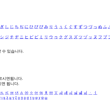
ぎ
し
じ
ち
ぢ
に
ひ
び
ぴ
み
り
う
ぅ
く
ぐ
す
ず
つ
づ
っ
ぬ
ふ
シ
ジ
チ
ヂ
ニ
ヒ
ビ
ピ
ミ
リ
ウ
ゥ
ク
グ
ス
ズ
ツ
ヅ
ッ
ヌ
フ
ブ
할 수 있습니다.
누르시면됩니다.
시면 됩니다.
ㅻ
ㅼ
ㅽ
ㅾ
ㅿ
ㆀ
ㆁ
ㆂ
ㆃ
ㆄ
ㆅ
ㆆ
ㆇ
ㆈ
ㆉ
ㆊ
ㆋ
ㆌ
ㆍ
ㆎ
θ
ι
κ
λ
μ
ν
ξ
ο
π
ρ
σ
τ
υ
φ
χ
ψ
ω