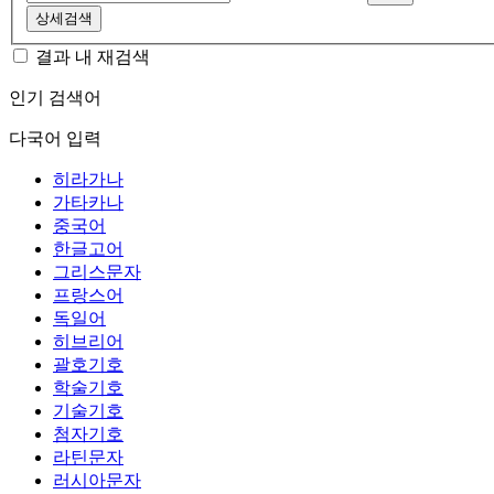
상세검색
결과 내 재검색
인기 검색어
다국어 입력
히라가나
가타카나
중국어
한글고어
그리스문자
프랑스어
독일어
히브리어
괄호기호
학술기호
기술기호
첨자기호
라틴문자
러시아문자