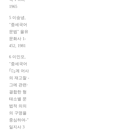
1965
5 이숭녕,
"중세국어
문법" 을유
문화사 1-
452, 1981
6 이인모,
"중세국어
｢｣계 어사
의 재고찰 -
그에 관련⋅
결합한 형
태소별 문
법적 의의
의 구명을
중심하여-"
일지사 3