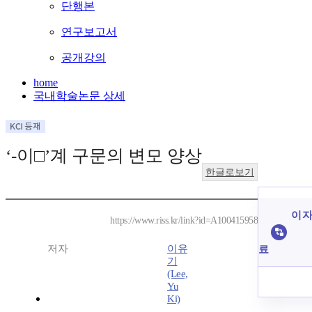
단행본
연구보고서
공개강의
home
국내학술논문 상세
‘-이□’계 구문의 변모 양상
한글로보기
이 자
https://www.riss.kr/link?id=A100415958
저자
이유
료
기
(Lee,
Yu
Ki)