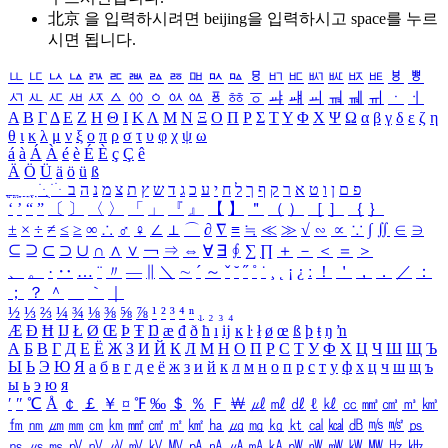
北京 을 입력하시려면
beijing
을 입력하시고 space를 누르
시면 됩니다.
ㅥ
ㅦ
ㅧ
ㅨ
ㅩ
ㅪ
ㅫ
ㅬ
ㅭ
ㅮ
ㅯ
ㅰ
ㅱ
ㅲ
ㅳ
ㅴ
ㅵ
ㅶ
ㅷ
ㅸ
ㅹ
ㅺ
ㅻ
ㅼ
ㅽ
ㅾ
ㅿ
ㆀ
ㆁ
ㆂ
ㆃ
ㆄ
ㆅ
ㆆ
ㆇ
ㆈ
ㆉ
ㆊ
ㆋ
ㆌ
ㆍ
ㆎ
Α
Β
Γ
Δ
Ε
Ζ
Η
Θ
Ι
Κ
Λ
Μ
Ν
Ξ
Ο
Π
Ρ
Σ
Τ
Υ
Φ
Χ
Ψ
Ω
α
β
γ
δ
ε
ζ
η
θ
ι
κ
λ
μ
ν
ξ
ο
π
ρ
σ
τ
υ
φ
χ
ψ
ω
á
à
Á
À
é
è
É
È
ç
Ç
ê
Ä
Ö
Ü
ä
ö
ü
ß
ְ
ֳ
ֲ
ֱ
ָ
ַ
ֵ
ֶ
ִ
ֹ
ּ
ֻ
ׂ
ׁ
ּ
ב
ה
נ
מ
צ
ת
ץ
ש
ד
ג
כ
ע
י
ח
ל
ך
ף
ק
ר
א
ט
ו
ן
ם
פ
‘
’
“
”
〔
〕
〈
〉
「
」
『
』
【
】
＂
（
）
［
］
｛
｝
±
×
÷
≠
≤
≥
∞
∴
♂
♀
∠
⊥
⌒
∂
∇
≡
≒
≪
≫
√
∽
∝
∵
∫
∬
∈
∋
⊆
⊇
⊂
⊃
∪
∩
∧
∨
￢
⇒
⇔
∀
∃
∮
∑
∏
＋
－
＜
＝
＞
、
。
·
‥
…
¨
〃
―
∥
＼
∼
´
～
ˇ
˘
˝
˚
˙
¸
˛
¡
¿
ː
！
＇
，
．
／
：
；
？
＾
＿
｀
｜
½
⅓
⅔
¼
¾
⅛
⅜
⅝
⅞
¹
²
³
⁴
ⁿ
₁
₂
₃
₄
Æ
Ð
Ħ
Ĳ
Ł
Ø
Œ
Þ
Ŧ
Ŋ
æ
đ
ð
ħ
ı
ĳ
ĸ
ŀ
ł
ø
œ
ß
þ
ŧ
ŋ
ŉ
А
Б
В
Г
Д
Е
Ё
Ж
З
И
Й
К
Л
М
Н
О
П
Р
С
Т
У
Ф
Х
Ц
Ч
Ш
Щ
Ъ
Ы
Ь
Э
Ю
Я
а
б
в
г
д
е
ё
ж
з
и
й
к
л
м
н
о
п
р
с
т
у
ф
х
ц
ч
ш
щ
ъ
ы
ь
э
ю
я
′
″
℃
Å
￠
￡
￥
¤
℉
‰
＄
％
Ｆ
￦
㎕
㎖
㎗
ℓ
㎘
㏄
㎣
㎤
㎥
㎦
㎙
㎚
㎛
㎜
㎝
㎞
㎟
㎠
㎡
㎢
㏊
㎍
㎎
㎏
㏏
㎈
㎉
㏈
㎧
㎨
㎰
㎱
㎲
㎳
㎴
㎵
㎶
㎷
㎸
㎹
㎀
㎁
㎂
㎃
㎄
㎺
㎻
㎽
㎾
㎿
㎐
㎑