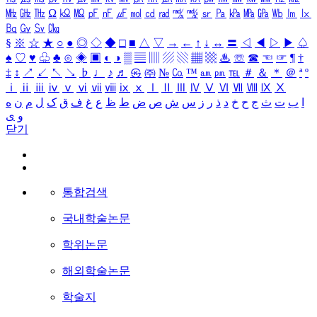
㎒
㎓
㎔
Ω
㏀
㏁
㎊
㎋
㎌
㏖
㏅
㎭
㎮
㎯
㏛
㎩
㎪
㎫
㎬
㏝
㏐
㏓
㏃
㏉
㏜
㏆
§
※
☆
★
○
●
◎
◇
◆
□
■
△
▽
→
←
↑
↓
↔
〓
◁
◀
▷
▶
♤
♠
♡
♥
♧
♣
⊙
◈
▣
◐
◑
▒
▤
▥
▨
▧
▦
▩
♨
☏
☎
☜
☞
¶
†
‡
↕
↗
↙
↖
↘
♭
♩
♪
♬
㉿
㈜
№
㏇
™
㏂
㏘
℡
＃
＆
＊
＠
ª
º
ⅰ
ⅱ
ⅲ
ⅳ
ⅴ
ⅵ
ⅶ
ⅷ
ⅸ
ⅹ
Ⅰ
Ⅱ
Ⅲ
Ⅳ
Ⅴ
Ⅵ
Ⅶ
Ⅷ
Ⅸ
Ⅹ
ا
ب
ت
ث
ج
ح
خ
د
ذ
ر
ز
س
ش
ص
ض
ط
ظ
ع
غ
ف
ق
ک
ل
م
ن
ه
و
ی
닫기
통합검색
국내학술논문
학위논문
해외학술논문
학술지