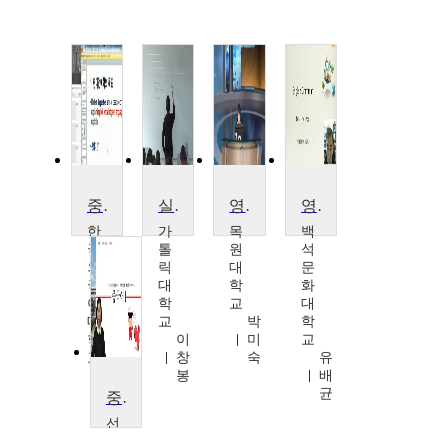
중국어통사론
실용영문법1
영어구문교육론
영문법2
한
가
목
백
국
톨
원
석
외
릭
대
문
국
대
학
화
어
학
교
대
대
교
박
학
학
이
미
교
교
창
숙
유
김
봉
배
종
균
중국어1
호
선
문