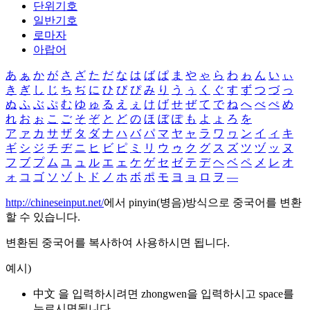
단위기호
일반기호
로마자
아랍어
あ
ぁ
か
が
さ
ざ
た
だ
な
は
ば
ぱ
ま
や
ゃ
ら
わ
ゎ
ん
い
ぃ
き
ぎ
し
じ
ち
ぢ
に
ひ
び
ぴ
み
り
う
ぅ
く
ぐ
す
ず
つ
づ
っ
ぬ
ふ
ぶ
ぷ
む
ゆ
ゅ
る
え
ぇ
け
げ
せ
ぜ
て
で
ね
へ
べ
ぺ
め
れ
お
ぉ
こ
ご
そ
ぞ
と
ど
の
ほ
ぼ
ぽ
も
よ
ょ
ろ
を
ア
ァ
カ
サ
ザ
タ
ダ
ナ
ハ
バ
パ
マ
ヤ
ャ
ラ
ワ
ヮ
ン
イ
ィ
キ
ギ
シ
ジ
チ
ヂ
ニ
ヒ
ビ
ピ
ミ
リ
ウ
ゥ
ク
グ
ス
ズ
ツ
ヅ
ッ
ヌ
フ
ブ
プ
ム
ユ
ュ
ル
エ
ェ
ケ
ゲ
セ
ゼ
テ
デ
ヘ
ベ
ペ
メ
レ
オ
ォ
コ
ゴ
ソ
ゾ
ト
ド
ノ
ホ
ボ
ポ
モ
ヨ
ョ
ロ
ヲ
―
http://chineseinput.net/
에서 pinyin(병음)방식으로 중국어를 변환
할 수 있습니다.
변환된 중국어를 복사하여 사용하시면 됩니다.
예시)
中文 을 입력하시려면
zhongwen
을 입력하시고 space를
누르시면됩니다.