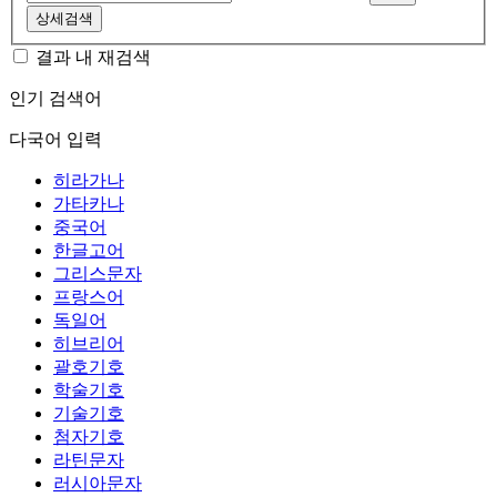
상세검색
결과 내 재검색
인기 검색어
다국어 입력
히라가나
가타카나
중국어
한글고어
그리스문자
프랑스어
독일어
히브리어
괄호기호
학술기호
기술기호
첨자기호
라틴문자
러시아문자