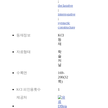
;
declarative
;
interrogative
;
syntactic
constructure
등재정보
KCI
등
재
자료형태
학
술
저
널
수록면
169-
200(32
쪽)
KCI 피인용횟수
1
제공처
DBpia