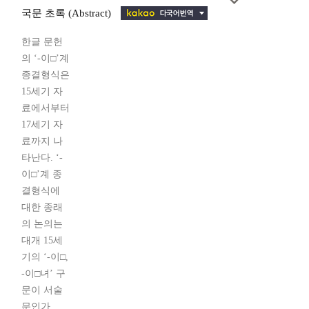
국문 초록 (Abstract)
한글 문헌
의 ‘-이□’계
종결형식은
15세기 자
료에서부터
17세기 자
료까지 나
타난다. ‘-
이□’계 종
결형식에
대한 종래
의 논의는
대개 15세
기의 ‘-이□,
-이□녀’ 구
문이 서술
문인가