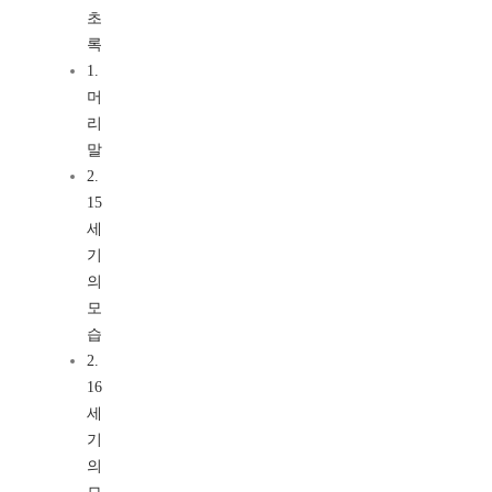
초
록
1.
머
리
말
2.
15
세
기
의
모
습
2.
16
세
기
의