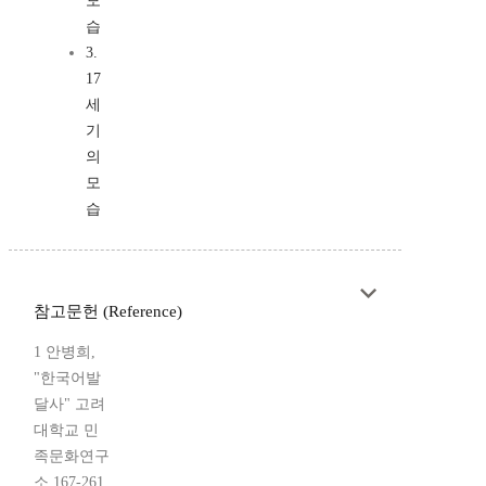
모
습
3.
17
세
기
의
모
습
참고문헌 (Reference)
1 안병희,
"한국어발
달사" 고려
대학교 민
족문화연구
소 167-261,