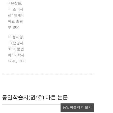
9 유창돈,
"이조어사
전" 연세대
학교 출판
부 1964
10 정재영,
"의존명사
‘’의 문법
화" 태학사
1-340, 1996
동일학술지(권/호) 다른 논문
동일학술지 더보기