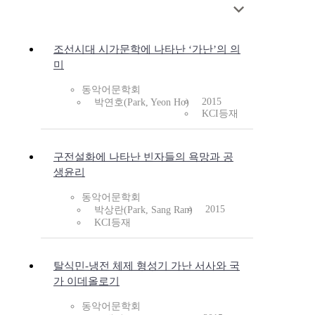
조선시대 시가문학에 나타난 ‘가난’의 의
미
동악어문학회
2015
박연호(Park, Yeon Ho)
KCI등재
구전설화에 나타난 빈자들의 욕망과 공
생윤리
동악어문학회
2015
박상란(Park, Sang Ran)
KCI등재
탈식민-냉전 체제 형성기 가난 서사와 국
가 이데올로기
동악어문학회