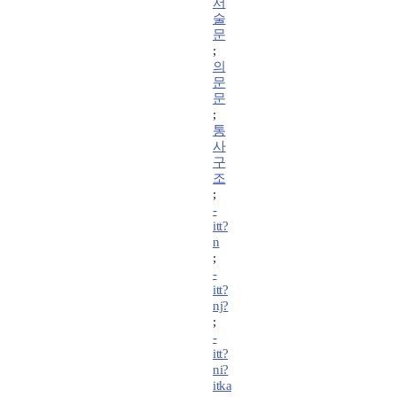
서
술
문
;
의
문
문
;
통
사
구
조
;
-
itt?
n
;
-
itt?
nj?
;
-
itt?
ni?
itka