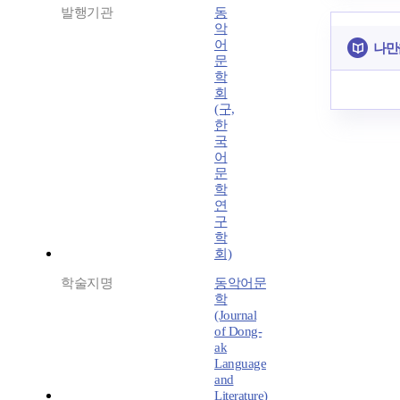
발행기관
동
악
어
나만
문
학
회
(구,
한
국
어
문
학
연
구
학
회)
학술지명
동악어문
학
(Journal
of Dong-
ak
Language
and
Literature)