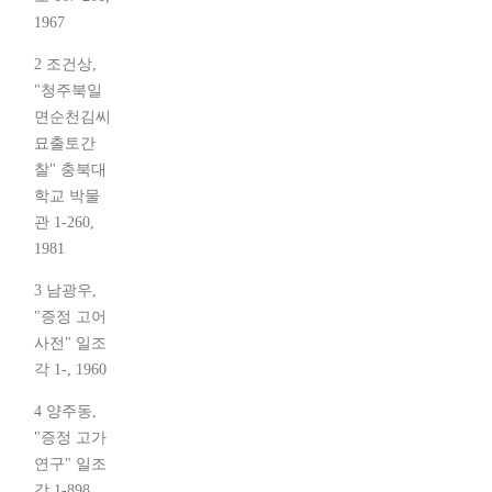
1967
2 조건상,
"청주북일
면순천김씨
묘출토간
찰" 충북대
학교 박물
관 1-260,
1981
3 남광우,
"증정 고어
사전" 일조
각 1-, 1960
4 양주동,
"증정 고가
연구" 일조
각 1-898,