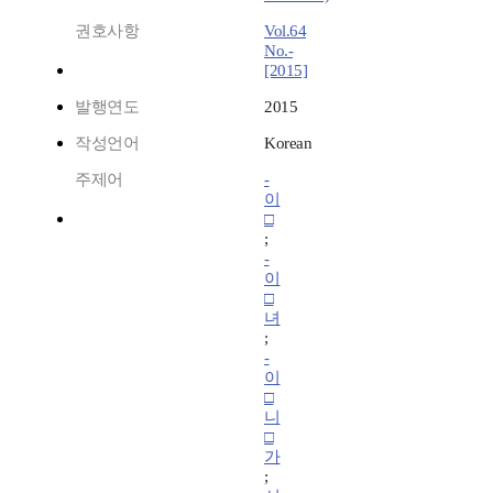
권호사항
Vol.64
No.-
[2015]
발행연도
2015
작성언어
Korean
주제어
-
이
□
;
-
이
□
녀
;
-
이
□
니
□
가
;