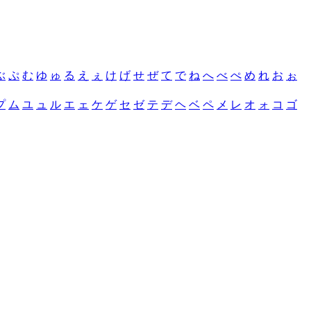
ぶ
ぷ
む
ゆ
ゅ
る
え
ぇ
け
げ
せ
ぜ
て
で
ね
へ
べ
ぺ
め
れ
お
ぉ
プ
ム
ユ
ュ
ル
エ
ェ
ケ
ゲ
セ
ゼ
テ
デ
ヘ
ベ
ペ
メ
レ
オ
ォ
コ
ゴ