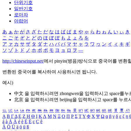
단위기호
일반기호
로마자
아랍어
あ
ぁ
か
が
さ
ざ
た
だ
な
は
ば
ぱ
ま
や
ゃ
ら
わ
ゎ
ん
い
ぃ
き
こ
ご
そ
ぞ
と
ど
の
ほ
ぼ
ぽ
も
よ
ょ
ろ
を
ア
ァ
カ
サ
ザ
タ
ダ
ナ
ハ
バ
パ
マ
ヤ
ャ
ラ
ワ
ヮ
ン
イ
ィ
キ
ギ
ソ
ゾ
ト
ド
ノ
ホ
ボ
ポ
モ
ヨ
ョ
ロ
ヲ
―
http://chineseinput.net/
에서 pinyin(병음)방식으로 중국어를 변환
변환된 중국어를 복사하여 사용하시면 됩니다.
예시)
中文 을 입력하시려면
zhongwen
을 입력하시고 space를
北京 을 입력하시려면
beijing
을 입력하시고 space를 누르
ㅥ
ㅦ
ㅧ
ㅨ
ㅩ
ㅪ
ㅫ
ㅬ
ㅭ
ㅮ
ㅯ
ㅰ
ㅱ
ㅲ
ㅳ
ㅴ
ㅵ
ㅶ
ㅷ
ㅸ
ㅹ
ㅺ
Α
Β
Γ
Δ
Ε
Ζ
Η
Θ
Ι
Κ
Λ
Μ
Ν
Ξ
Ο
Π
Ρ
Σ
Τ
Υ
Φ
Χ
Ψ
Ω
α
β
γ
δ
ε
ζ
η
á
à
Á
À
é
è
É
È
ç
Ç
ê
Ä
Ö
Ü
ä
ö
ü
ß