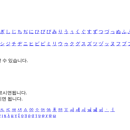
ぎ
し
じ
ち
ぢ
に
ひ
び
ぴ
み
り
う
ぅ
く
ぐ
す
ず
つ
づ
っ
ぬ
ふ
シ
ジ
チ
ヂ
ニ
ヒ
ビ
ピ
ミ
リ
ウ
ゥ
ク
グ
ス
ズ
ツ
ヅ
ッ
ヌ
フ
ブ
할 수 있습니다.
누르시면됩니다.
시면 됩니다.
ㅻ
ㅼ
ㅽ
ㅾ
ㅿ
ㆀ
ㆁ
ㆂ
ㆃ
ㆄ
ㆅ
ㆆ
ㆇ
ㆈ
ㆉ
ㆊ
ㆋ
ㆌ
ㆍ
ㆎ
θ
ι
κ
λ
μ
ν
ξ
ο
π
ρ
σ
τ
υ
φ
χ
ψ
ω