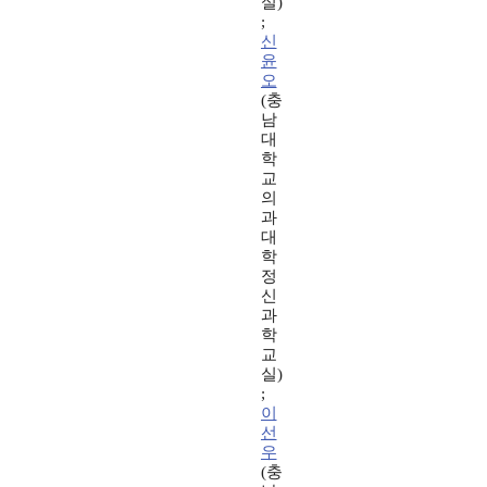
실)
;
신
윤
오
(충
남
대
학
교
의
과
대
학
정
신
과
학
교
실)
;
이
선
우
(충