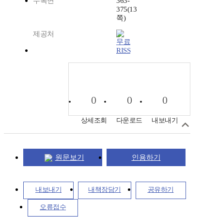
수록면
363-
375(13
쪽)
제공처
RISS
0
0
0
상세조회
다운로드
내보내기
원문보기
인용하기
내보내기
내책장담기
공유하기
오류접수