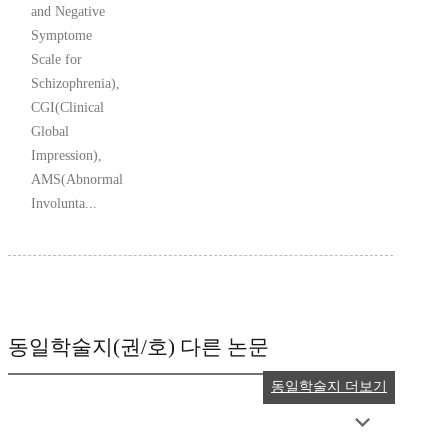
and Negative
Symptome
Scale for
Schizophrenia),
CGI(Clinical
Global
Impression),
AMS(Abnormal
Involunta...
동일학술지(권/호) 다른 논문
동일학술지 더보기