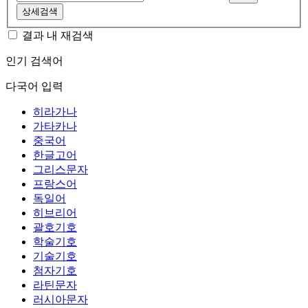
상세검색
결과 내 재검색
인기 검색어
다국어 입력
히라가나
가타카나
중국어
한글고어
그리스문자
프랑스어
독일어
히브리어
괄호기호
학술기호
기술기호
첨자기호
라틴문자
러시아문자