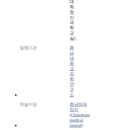
대
학
정
신
과
학
교
실)
발행기관
충
남
대
학
교
의
학
연
구
소
학술지명
충남의대
잡지
(Chungnam
medical
journal)