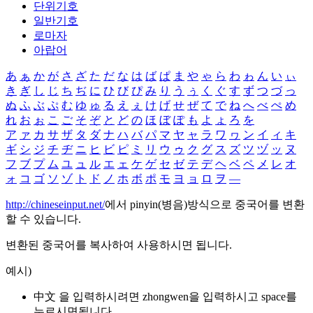
단위기호
일반기호
로마자
아랍어
あ
ぁ
か
が
さ
ざ
た
だ
な
は
ば
ぱ
ま
や
ゃ
ら
わ
ゎ
ん
い
ぃ
き
ぎ
し
じ
ち
ぢ
に
ひ
び
ぴ
み
り
う
ぅ
く
ぐ
す
ず
つ
づ
っ
ぬ
ふ
ぶ
ぷ
む
ゆ
ゅ
る
え
ぇ
け
げ
せ
ぜ
て
で
ね
へ
べ
ぺ
め
れ
お
ぉ
こ
ご
そ
ぞ
と
ど
の
ほ
ぼ
ぽ
も
よ
ょ
ろ
を
ア
ァ
カ
サ
ザ
タ
ダ
ナ
ハ
バ
パ
マ
ヤ
ャ
ラ
ワ
ヮ
ン
イ
ィ
キ
ギ
シ
ジ
チ
ヂ
ニ
ヒ
ビ
ピ
ミ
リ
ウ
ゥ
ク
グ
ス
ズ
ツ
ヅ
ッ
ヌ
フ
ブ
プ
ム
ユ
ュ
ル
エ
ェ
ケ
ゲ
セ
ゼ
テ
デ
ヘ
ベ
ペ
メ
レ
オ
ォ
コ
ゴ
ソ
ゾ
ト
ド
ノ
ホ
ボ
ポ
モ
ヨ
ョ
ロ
ヲ
―
http://chineseinput.net/
에서 pinyin(병음)방식으로 중국어를 변환
할 수 있습니다.
변환된 중국어를 복사하여 사용하시면 됩니다.
예시)
中文 을 입력하시려면
zhongwen
을 입력하시고 space를
누르시면됩니다.