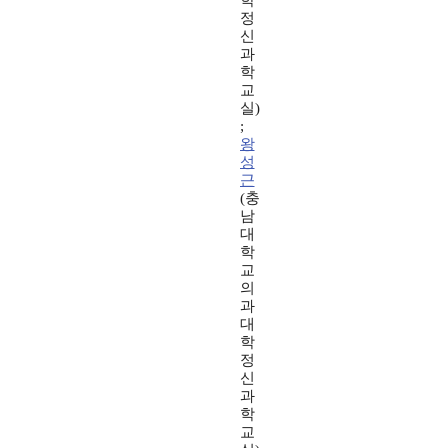
학
정
신
과
학
교
실)
;
왕
성
근
(충
남
대
학
교
의
과
대
학
정
신
과
학
교