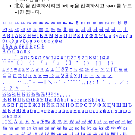
北京 을 입력하시려면
beijing
을 입력하시고 space를 누르
시면 됩니다.
ㅥ
ㅦ
ㅧ
ㅨ
ㅩ
ㅪ
ㅫ
ㅬ
ㅭ
ㅮ
ㅯ
ㅰ
ㅱ
ㅲ
ㅳ
ㅴ
ㅵ
ㅶ
ㅷ
ㅸ
ㅹ
ㅺ
ㅻ
ㅼ
ㅽ
ㅾ
ㅿ
ㆀ
ㆁ
ㆂ
ㆃ
ㆄ
ㆅ
ㆆ
ㆇ
ㆈ
ㆉ
ㆊ
ㆋ
ㆌ
ㆍ
ㆎ
Α
Β
Γ
Δ
Ε
Ζ
Η
Θ
Ι
Κ
Λ
Μ
Ν
Ξ
Ο
Π
Ρ
Σ
Τ
Υ
Φ
Χ
Ψ
Ω
α
β
γ
δ
ε
ζ
η
θ
ι
κ
λ
μ
ν
ξ
ο
π
ρ
σ
τ
υ
φ
χ
ψ
ω
á
à
Á
À
é
è
É
È
ç
Ç
ê
Ä
Ö
Ü
ä
ö
ü
ß
ְ
ֳ
ֲ
ֱ
ָ
ַ
ֵ
ֶ
ִ
ֹ
ּ
ֻ
ׂ
ׁ
ּ
ב
ה
נ
מ
צ
ת
ץ
ש
ד
ג
כ
ע
י
ח
ל
ך
ף
ק
ר
א
ט
ו
ן
ם
פ
‘
’
“
”
〔
〕
〈
〉
「
」
『
』
【
】
＂
（
）
［
］
｛
｝
±
×
÷
≠
≤
≥
∞
∴
♂
♀
∠
⊥
⌒
∂
∇
≡
≒
≪
≫
√
∽
∝
∵
∫
∬
∈
∋
⊆
⊇
⊂
⊃
∪
∩
∧
∨
￢
⇒
⇔
∀
∃
∮
∑
∏
＋
－
＜
＝
＞
、
。
·
‥
…
¨
〃
―
∥
＼
∼
´
～
ˇ
˘
˝
˚
˙
¸
˛
¡
¿
ː
！
＇
，
．
／
：
；
？
＾
＿
｀
｜
½
⅓
⅔
¼
¾
⅛
⅜
⅝
⅞
¹
²
³
⁴
ⁿ
₁
₂
₃
₄
Æ
Ð
Ħ
Ĳ
Ł
Ø
Œ
Þ
Ŧ
Ŋ
æ
đ
ð
ħ
ı
ĳ
ĸ
ŀ
ł
ø
œ
ß
þ
ŧ
ŋ
ŉ
А
Б
В
Г
Д
Е
Ё
Ж
З
И
Й
К
Л
М
Н
О
П
Р
С
Т
У
Ф
Х
Ц
Ч
Ш
Щ
Ъ
Ы
Ь
Э
Ю
Я
а
б
в
г
д
е
ё
ж
з
и
й
к
л
м
н
о
п
р
с
т
у
ф
х
ц
ч
ш
щ
ъ
ы
ь
э
ю
я
′
″
℃
Å
￠
￡
￥
¤
℉
‰
＄
％
Ｆ
￦
㎕
㎖
㎗
ℓ
㎘
㏄
㎣
㎤
㎥
㎦
㎙
㎚
㎛
㎜
㎝
㎞
㎟
㎠
㎡
㎢
㏊
㎍
㎎
㎏
㏏
㎈
㎉
㏈
㎧
㎨
㎰
㎱
㎲
㎳
㎴
㎵
㎶
㎷
㎸
㎹
㎀
㎁
㎂
㎃
㎄
㎺
㎻
㎽
㎾
㎿
㎐
㎑