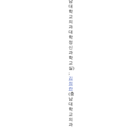
남
대
학
교
의
과
대
학
정
신
과
학
교
실)
;
김
정
란
(충
남
대
학
교
의
과