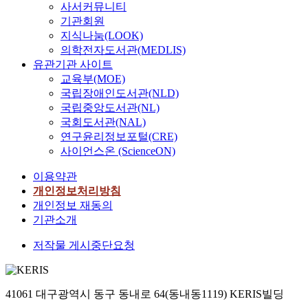
사서커뮤니티
기관회원
지식나눔(LOOK)
의학전자도서관(MEDLIS)
유관기관 사이트
교육부(MOE)
국립장애인도서관(NLD)
국립중앙도서관(NL)
국회도서관(NAL)
연구윤리정보포털(CRE)
사이언스온 (ScienceON)
이용약관
개인정보처리방침
개인정보 재동의
기관소개
저작물 게시중단요청
41061 대구광역시 동구 동내로 64(동내동1119) KERIS빌딩