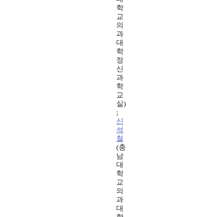
학
교
의
과
대
학
정
신
과
학
교
실)
;
신
석
철
(충
남
대
학
교
의
과
대