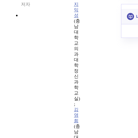
저자
지
익
성
(충
남
대
학
교
의
과
대
학
정
신
과
학
교
실)
;
김
영
희
(충
남
대