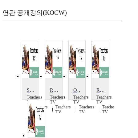
연관 공개강의(KOCW)
Safety in Numbers
Road Safety Week
Online Safety
Road Safety
Teachers
Teachers
Teachers
Teachers
TV
TV
TV
TV
Teachers
Teachers
Teachers
Teachers
TV
TV
TV
TV