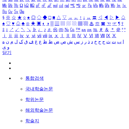
㎒
㎓
㎔
Ω
㏀
㏁
㎊
㎋
㎌
㏖
㏅
㎭
㎮
㎯
㏛
㎩
㎪
㎫
㎬
㏝
㏐
㏓
㏃
㏉
㏜
㏆
§
※
☆
★
○
●
◎
◇
◆
□
■
△
▽
→
←
↑
↓
↔
〓
◁
◀
▷
▶
♤
♠
♡
♥
♧
♣
⊙
◈
▣
◐
◑
▒
▤
▥
▨
▧
▦
▩
♨
☏
☎
☜
☞
¶
†
‡
↕
↗
↙
↖
↘
♭
♩
♪
♬
㉿
㈜
№
㏇
™
㏂
㏘
℡
＃
＆
＊
＠
ª
º
ⅰ
ⅱ
ⅲ
ⅳ
ⅴ
ⅵ
ⅶ
ⅷ
ⅸ
ⅹ
Ⅰ
Ⅱ
Ⅲ
Ⅳ
Ⅴ
Ⅵ
Ⅶ
Ⅷ
Ⅸ
Ⅹ
ا
ب
ت
ث
ج
ح
خ
د
ذ
ر
ز
س
ش
ص
ض
ط
ظ
ع
غ
ف
ق
ک
ل
م
ن
ه
و
ی
닫기
통합검색
국내학술논문
학위논문
해외학술논문
학술지