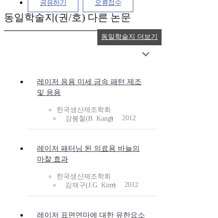
공유하기
오류접수
동일학술지(권/호) 다른 논문
동일학술지 더보기
레이저 응용 미세 금속 패턴 제조
및 응용
한국생산제조학회
2012
강봉철(B. Kang)
레이저 패터닝 된 의료용 바늘의
마찰 효과
한국생산제조학회
2012
김재구(J.G. Kim)
레이저 표면연마에 대한 유한요소