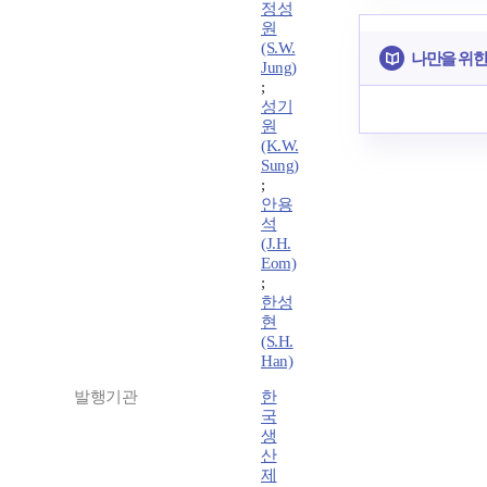
정성
원
(S.W.
나만을 위한
Jung)
;
성기
원
(K.W.
Sung)
;
안용
석
(J.H.
Eom)
;
한성
현
(S.H.
Han)
발행기관
한
국
생
산
제