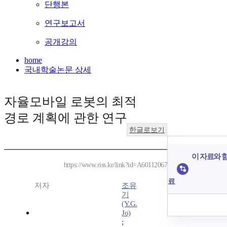
단행본
연구보고서
공개강의
home
국내학술논문 상세
자율모바일 로봇의 최적
경로 계획에 관한 연구
한글로보기
이 자료와 함
https://www.riss.kr/link?id=A60112067
료
저자
조유
기
(Y.G.
Jo)
;