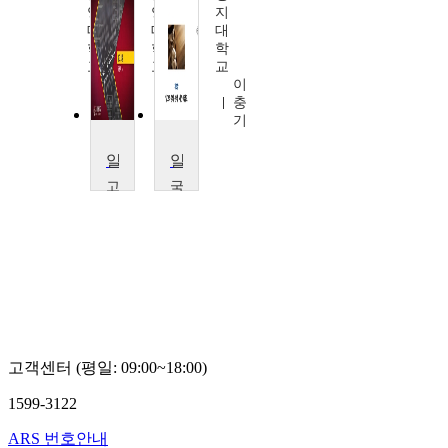
양
양
지
대
대
대
학
학
학
교
교
교
이
김
이
석
남
충
복
욱
기
알고리즘
알고리즘
고
국
려
립
대
부
학
경
교
대
유
학
용
교
재
권
오
흠
고객센터 (평일: 09:00~18:00)
1599-3122
ARS 번호안내