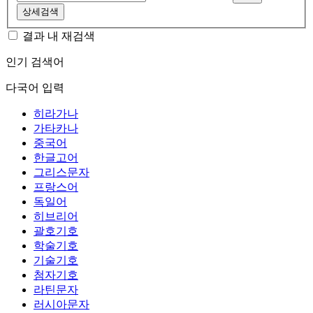
상세검색
결과 내 재검색
인기 검색어
다국어 입력
히라가나
가타카나
중국어
한글고어
그리스문자
프랑스어
독일어
히브리어
괄호기호
학술기호
기술기호
첨자기호
라틴문자
러시아문자