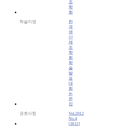
조
학
회
학술지명
한
국
생
산
제
조
학
회
학
술
발
표
대
회
논
문
집
권호사항
Vol.2012
No.4
[2012]