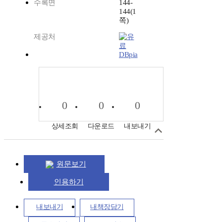
수록면
144-
144(1
쪽)
제공처
DBpia
0
0
0
상세조회
다운로드
내보내기
원문보기
인용하기
내보내기
내책장담기