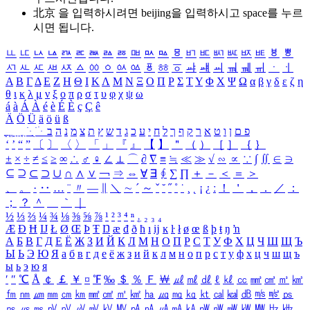
北京 을 입력하시려면
beijing
을 입력하시고 space를 누르
시면 됩니다.
ㅥ
ㅦ
ㅧ
ㅨ
ㅩ
ㅪ
ㅫ
ㅬ
ㅭ
ㅮ
ㅯ
ㅰ
ㅱ
ㅲ
ㅳ
ㅴ
ㅵ
ㅶ
ㅷ
ㅸ
ㅹ
ㅺ
ㅻ
ㅼ
ㅽ
ㅾ
ㅿ
ㆀ
ㆁ
ㆂ
ㆃ
ㆄ
ㆅ
ㆆ
ㆇ
ㆈ
ㆉ
ㆊ
ㆋ
ㆌ
ㆍ
ㆎ
Α
Β
Γ
Δ
Ε
Ζ
Η
Θ
Ι
Κ
Λ
Μ
Ν
Ξ
Ο
Π
Ρ
Σ
Τ
Υ
Φ
Χ
Ψ
Ω
α
β
γ
δ
ε
ζ
η
θ
ι
κ
λ
μ
ν
ξ
ο
π
ρ
σ
τ
υ
φ
χ
ψ
ω
á
à
Á
À
é
è
É
È
ç
Ç
ê
Ä
Ö
Ü
ä
ö
ü
ß
ְ
ֳ
ֲ
ֱ
ָ
ַ
ֵ
ֶ
ִ
ֹ
ּ
ֻ
ׂ
ׁ
ּ
ב
ה
נ
מ
צ
ת
ץ
ש
ד
ג
כ
ע
י
ח
ל
ך
ף
ק
ר
א
ט
ו
ן
ם
פ
‘
’
“
”
〔
〕
〈
〉
「
」
『
』
【
】
＂
（
）
［
］
｛
｝
±
×
÷
≠
≤
≥
∞
∴
♂
♀
∠
⊥
⌒
∂
∇
≡
≒
≪
≫
√
∽
∝
∵
∫
∬
∈
∋
⊆
⊇
⊂
⊃
∪
∩
∧
∨
￢
⇒
⇔
∀
∃
∮
∑
∏
＋
－
＜
＝
＞
、
。
·
‥
…
¨
〃
―
∥
＼
∼
´
～
ˇ
˘
˝
˚
˙
¸
˛
¡
¿
ː
！
＇
，
．
／
：
；
？
＾
＿
｀
｜
½
⅓
⅔
¼
¾
⅛
⅜
⅝
⅞
¹
²
³
⁴
ⁿ
₁
₂
₃
₄
Æ
Ð
Ħ
Ĳ
Ł
Ø
Œ
Þ
Ŧ
Ŋ
æ
đ
ð
ħ
ı
ĳ
ĸ
ŀ
ł
ø
œ
ß
þ
ŧ
ŋ
ŉ
А
Б
В
Г
Д
Е
Ё
Ж
З
И
Й
К
Л
М
Н
О
П
Р
С
Т
У
Ф
Х
Ц
Ч
Ш
Щ
Ъ
Ы
Ь
Э
Ю
Я
а
б
в
г
д
е
ё
ж
з
и
й
к
л
м
н
о
п
р
с
т
у
ф
х
ц
ч
ш
щ
ъ
ы
ь
э
ю
я
′
″
℃
Å
￠
￡
￥
¤
℉
‰
＄
％
Ｆ
￦
㎕
㎖
㎗
ℓ
㎘
㏄
㎣
㎤
㎥
㎦
㎙
㎚
㎛
㎜
㎝
㎞
㎟
㎠
㎡
㎢
㏊
㎍
㎎
㎏
㏏
㎈
㎉
㏈
㎧
㎨
㎰
㎱
㎲
㎳
㎴
㎵
㎶
㎷
㎸
㎹
㎀
㎁
㎂
㎃
㎄
㎺
㎻
㎽
㎾
㎿
㎐
㎑