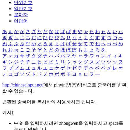
단위기호
일반기호
로마자
아랍어
あ
ぁ
か
が
さ
ざ
た
だ
な
は
ば
ぱ
ま
や
ゃ
ら
わ
ゎ
ん
い
ぃ
き
ぎ
し
じ
ち
ぢ
に
ひ
び
ぴ
み
り
う
ぅ
く
ぐ
す
ず
つ
づ
っ
ぬ
ふ
ぶ
ぷ
む
ゆ
ゅ
る
え
ぇ
け
げ
せ
ぜ
て
で
ね
へ
べ
ぺ
め
れ
お
ぉ
こ
ご
そ
ぞ
と
ど
の
ほ
ぼ
ぽ
も
よ
ょ
ろ
を
ア
ァ
カ
サ
ザ
タ
ダ
ナ
ハ
バ
パ
マ
ヤ
ャ
ラ
ワ
ヮ
ン
イ
ィ
キ
ギ
シ
ジ
チ
ヂ
ニ
ヒ
ビ
ピ
ミ
リ
ウ
ゥ
ク
グ
ス
ズ
ツ
ヅ
ッ
ヌ
フ
ブ
プ
ム
ユ
ュ
ル
エ
ェ
ケ
ゲ
セ
ゼ
テ
デ
ヘ
ベ
ペ
メ
レ
オ
ォ
コ
ゴ
ソ
ゾ
ト
ド
ノ
ホ
ボ
ポ
モ
ヨ
ョ
ロ
ヲ
―
http://chineseinput.net/
에서 pinyin(병음)방식으로 중국어를 변환
할 수 있습니다.
변환된 중국어를 복사하여 사용하시면 됩니다.
예시)
中文 을 입력하시려면
zhongwen
을 입력하시고 space를
누르시면됩니다.