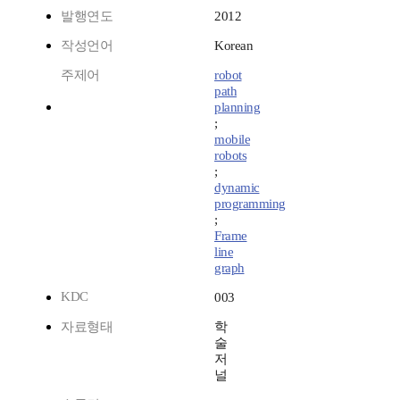
발행연도
2012
작성언어
Korean
주제어
robot
path
planning
;
mobile
robots
;
dynamic
programming
;
Frame
line
graph
KDC
003
자료형태
학
술
저
널