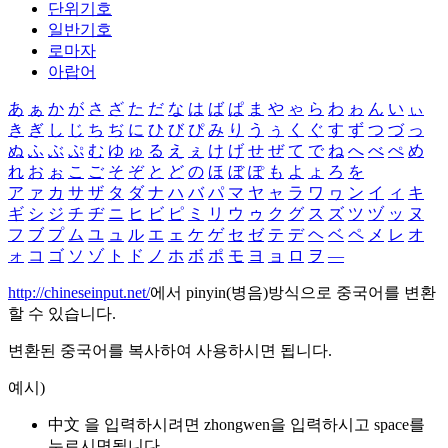
단위기호
일반기호
로마자
아랍어
あ
ぁ
か
が
さ
ざ
た
だ
な
は
ば
ぱ
ま
や
ゃ
ら
わ
ゎ
ん
い
ぃ
き
ぎ
し
じ
ち
ぢ
に
ひ
び
ぴ
み
り
う
ぅ
く
ぐ
す
ず
つ
づ
っ
ぬ
ふ
ぶ
ぷ
む
ゆ
ゅ
る
え
ぇ
け
げ
せ
ぜ
て
で
ね
へ
べ
ぺ
め
れ
お
ぉ
こ
ご
そ
ぞ
と
ど
の
ほ
ぼ
ぽ
も
よ
ょ
ろ
を
ア
ァ
カ
サ
ザ
タ
ダ
ナ
ハ
バ
パ
マ
ヤ
ャ
ラ
ワ
ヮ
ン
イ
ィ
キ
ギ
シ
ジ
チ
ヂ
ニ
ヒ
ビ
ピ
ミ
リ
ウ
ゥ
ク
グ
ス
ズ
ツ
ヅ
ッ
ヌ
フ
ブ
プ
ム
ユ
ュ
ル
エ
ェ
ケ
ゲ
セ
ゼ
テ
デ
ヘ
ベ
ペ
メ
レ
オ
ォ
コ
ゴ
ソ
ゾ
ト
ド
ノ
ホ
ボ
ポ
モ
ヨ
ョ
ロ
ヲ
―
http://chineseinput.net/
에서 pinyin(병음)방식으로 중국어를 변환
할 수 있습니다.
변환된 중국어를 복사하여 사용하시면 됩니다.
예시)
中文 을 입력하시려면
zhongwen
을 입력하시고 space를
누르시면됩니다.