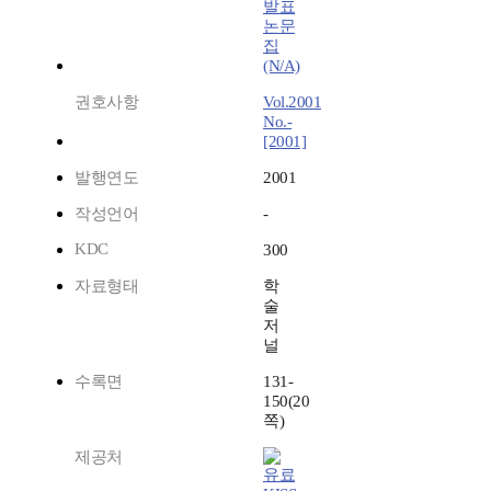
발표
논문
집
(N/A)
권호사항
Vol.2001
No.-
[2001]
발행연도
2001
작성언어
-
KDC
300
자료형태
학
술
저
널
수록면
131-
150(20
쪽)
제공처