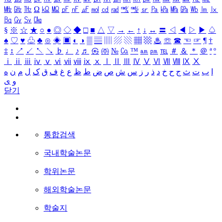
㎒
㎓
㎔
Ω
㏀
㏁
㎊
㎋
㎌
㏖
㏅
㎭
㎮
㎯
㏛
㎩
㎪
㎫
㎬
㏝
㏐
㏓
㏃
㏉
㏜
㏆
§
※
☆
★
○
●
◎
◇
◆
□
■
△
▽
→
←
↑
↓
↔
〓
◁
◀
▷
▶
♤
♠
♡
♥
♧
♣
⊙
◈
▣
◐
◑
▒
▤
▥
▨
▧
▦
▩
♨
☏
☎
☜
☞
¶
†
‡
↕
↗
↙
↖
↘
♭
♩
♪
♬
㉿
㈜
№
㏇
™
㏂
㏘
℡
＃
＆
＊
＠
ª
º
ⅰ
ⅱ
ⅲ
ⅳ
ⅴ
ⅵ
ⅶ
ⅷ
ⅸ
ⅹ
Ⅰ
Ⅱ
Ⅲ
Ⅳ
Ⅴ
Ⅵ
Ⅶ
Ⅷ
Ⅸ
Ⅹ
ا
ب
ت
ث
ج
ح
خ
د
ذ
ر
ز
س
ش
ص
ض
ط
ظ
ع
غ
ف
ق
ک
ل
م
ن
ه
و
ی
닫기
통합검색
국내학술논문
학위논문
해외학술논문
학술지