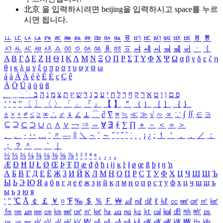
北京 을 입력하시려면
beijing
을 입력하시고 space를 누르
시면 됩니다.
ㅥ
ㅦ
ㅧ
ㅨ
ㅩ
ㅪ
ㅫ
ㅬ
ㅭ
ㅮ
ㅯ
ㅰ
ㅱ
ㅲ
ㅳ
ㅴ
ㅵ
ㅶ
ㅷ
ㅸ
ㅹ
ㅺ
ㅻ
ㅼ
ㅽ
ㅾ
ㅿ
ㆀ
ㆁ
ㆂ
ㆃ
ㆄ
ㆅ
ㆆ
ㆇ
ㆈ
ㆉ
ㆊ
ㆋ
ㆌ
ㆍ
ㆎ
Α
Β
Γ
Δ
Ε
Ζ
Η
Θ
Ι
Κ
Λ
Μ
Ν
Ξ
Ο
Π
Ρ
Σ
Τ
Υ
Φ
Χ
Ψ
Ω
α
β
γ
δ
ε
ζ
η
θ
ι
κ
λ
μ
ν
ξ
ο
π
ρ
σ
τ
υ
φ
χ
ψ
ω
á
à
Á
À
é
è
É
È
ç
Ç
ê
Ä
Ö
Ü
ä
ö
ü
ß
ְ
ֳ
ֲ
ֱ
ָ
ַ
ֵ
ֶ
ִ
ֹ
ּ
ֻ
ׂ
ׁ
ּ
ב
ה
נ
מ
צ
ת
ץ
ש
ד
ג
כ
ע
י
ח
ל
ך
ף
ק
ר
א
ט
ו
ן
ם
פ
‘
’
“
”
〔
〕
〈
〉
「
」
『
』
【
】
＂
（
）
［
］
｛
｝
±
×
÷
≠
≤
≥
∞
∴
♂
♀
∠
⊥
⌒
∂
∇
≡
≒
≪
≫
√
∽
∝
∵
∫
∬
∈
∋
⊆
⊇
⊂
⊃
∪
∩
∧
∨
￢
⇒
⇔
∀
∃
∮
∑
∏
＋
－
＜
＝
＞
、
。
·
‥
…
¨
〃
―
∥
＼
∼
´
～
ˇ
˘
˝
˚
˙
¸
˛
¡
¿
ː
！
＇
，
．
／
：
；
？
＾
＿
｀
｜
½
⅓
⅔
¼
¾
⅛
⅜
⅝
⅞
¹
²
³
⁴
ⁿ
₁
₂
₃
₄
Æ
Ð
Ħ
Ĳ
Ł
Ø
Œ
Þ
Ŧ
Ŋ
æ
đ
ð
ħ
ı
ĳ
ĸ
ŀ
ł
ø
œ
ß
þ
ŧ
ŋ
ŉ
А
Б
В
Г
Д
Е
Ё
Ж
З
И
Й
К
Л
М
Н
О
П
Р
С
Т
У
Ф
Х
Ц
Ч
Ш
Щ
Ъ
Ы
Ь
Э
Ю
Я
а
б
в
г
д
е
ё
ж
з
и
й
к
л
м
н
о
п
р
с
т
у
ф
х
ц
ч
ш
щ
ъ
ы
ь
э
ю
я
′
″
℃
Å
￠
￡
￥
¤
℉
‰
＄
％
Ｆ
￦
㎕
㎖
㎗
ℓ
㎘
㏄
㎣
㎤
㎥
㎦
㎙
㎚
㎛
㎜
㎝
㎞
㎟
㎠
㎡
㎢
㏊
㎍
㎎
㎏
㏏
㎈
㎉
㏈
㎧
㎨
㎰
㎱
㎲
㎳
㎴
㎵
㎶
㎷
㎸
㎹
㎀
㎁
㎂
㎃
㎄
㎺
㎻
㎽
㎾
㎿
㎐
㎑