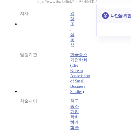
https://www.riss.kr/link?id=A75654312
저자
김
나만을 위한
상
조
;
정
동
섭
발행기관
한국중소
기업학회
(The
Korean
Association
of Small
Business
Studies)
학술지명
한국
중소
기업
학회
하계
학술