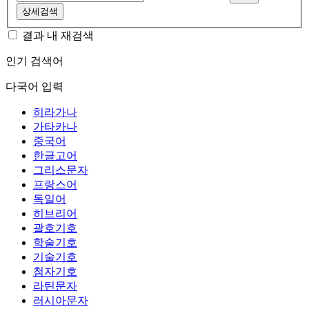
상세검색
결과 내 재검색
인기 검색어
다국어 입력
히라가나
가타카나
중국어
한글고어
그리스문자
프랑스어
독일어
히브리어
괄호기호
학술기호
기술기호
첨자기호
라틴문자
러시아문자