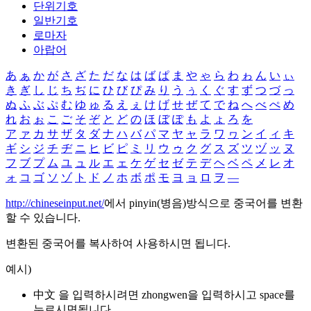
단위기호
일반기호
로마자
아랍어
あ
ぁ
か
が
さ
ざ
た
だ
な
は
ば
ぱ
ま
や
ゃ
ら
わ
ゎ
ん
い
ぃ
き
ぎ
し
じ
ち
ぢ
に
ひ
び
ぴ
み
り
う
ぅ
く
ぐ
す
ず
つ
づ
っ
ぬ
ふ
ぶ
ぷ
む
ゆ
ゅ
る
え
ぇ
け
げ
せ
ぜ
て
で
ね
へ
べ
ぺ
め
れ
お
ぉ
こ
ご
そ
ぞ
と
ど
の
ほ
ぼ
ぽ
も
よ
ょ
ろ
を
ア
ァ
カ
サ
ザ
タ
ダ
ナ
ハ
バ
パ
マ
ヤ
ャ
ラ
ワ
ヮ
ン
イ
ィ
キ
ギ
シ
ジ
チ
ヂ
ニ
ヒ
ビ
ピ
ミ
リ
ウ
ゥ
ク
グ
ス
ズ
ツ
ヅ
ッ
ヌ
フ
ブ
プ
ム
ユ
ュ
ル
エ
ェ
ケ
ゲ
セ
ゼ
テ
デ
ヘ
ベ
ペ
メ
レ
オ
ォ
コ
ゴ
ソ
ゾ
ト
ド
ノ
ホ
ボ
ポ
モ
ヨ
ョ
ロ
ヲ
―
http://chineseinput.net/
에서 pinyin(병음)방식으로 중국어를 변환
할 수 있습니다.
변환된 중국어를 복사하여 사용하시면 됩니다.
예시)
中文 을 입력하시려면
zhongwen
을 입력하시고 space를
누르시면됩니다.