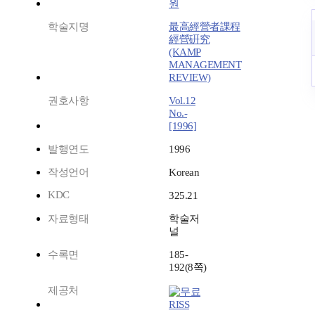
원
학술지명
最高經營者課程
經營硏究
(KAMP
MANAGEMENT
REVIEW)
권호사항
Vol.12
No.-
[1996]
발행연도
1996
작성언어
Korean
KDC
325.21
자료형태
학술저
널
수록면
185-
192(8쪽)
제공처
RISS