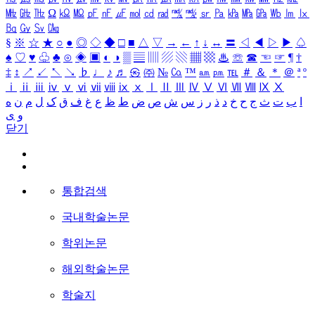
㎒
㎓
㎔
Ω
㏀
㏁
㎊
㎋
㎌
㏖
㏅
㎭
㎮
㎯
㏛
㎩
㎪
㎫
㎬
㏝
㏐
㏓
㏃
㏉
㏜
㏆
§
※
☆
★
○
●
◎
◇
◆
□
■
△
▽
→
←
↑
↓
↔
〓
◁
◀
▷
▶
♤
♠
♡
♥
♧
♣
⊙
◈
▣
◐
◑
▒
▤
▥
▨
▧
▦
▩
♨
☏
☎
☜
☞
¶
†
‡
↕
↗
↙
↖
↘
♭
♩
♪
♬
㉿
㈜
№
㏇
™
㏂
㏘
℡
＃
＆
＊
＠
ª
º
ⅰ
ⅱ
ⅲ
ⅳ
ⅴ
ⅵ
ⅶ
ⅷ
ⅸ
ⅹ
Ⅰ
Ⅱ
Ⅲ
Ⅳ
Ⅴ
Ⅵ
Ⅶ
Ⅷ
Ⅸ
Ⅹ
ا
ب
ت
ث
ج
ح
خ
د
ذ
ر
ز
س
ش
ص
ض
ط
ظ
ع
غ
ف
ق
ک
ل
م
ن
ه
و
ی
닫기
통합검색
국내학술논문
학위논문
해외학술논문
학술지