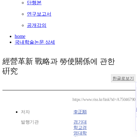
단행본
연구보고서
공개강의
home
국내학술논문 상세
經營革新 戰略과 勞使關係에 관한
硏究
한글로보기
https://www.riss.kr/link?id=A75046790
저자
李正順
발행기관
경기대
학교경
영대학