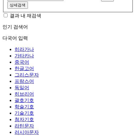
상세검색
결과 내 재검색
인기 검색어
다국어 입력
히라가나
가타카나
중국어
한글고어
그리스문자
프랑스어
독일어
히브리어
괄호기호
학술기호
기술기호
첨자기호
라틴문자
러시아문자