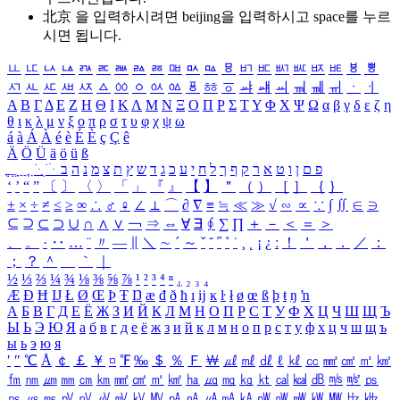
北京 을 입력하시려면
beijing
을 입력하시고 space를 누르
시면 됩니다.
ㅥ
ㅦ
ㅧ
ㅨ
ㅩ
ㅪ
ㅫ
ㅬ
ㅭ
ㅮ
ㅯ
ㅰ
ㅱ
ㅲ
ㅳ
ㅴ
ㅵ
ㅶ
ㅷ
ㅸ
ㅹ
ㅺ
ㅻ
ㅼ
ㅽ
ㅾ
ㅿ
ㆀ
ㆁ
ㆂ
ㆃ
ㆄ
ㆅ
ㆆ
ㆇ
ㆈ
ㆉ
ㆊ
ㆋ
ㆌ
ㆍ
ㆎ
Α
Β
Γ
Δ
Ε
Ζ
Η
Θ
Ι
Κ
Λ
Μ
Ν
Ξ
Ο
Π
Ρ
Σ
Τ
Υ
Φ
Χ
Ψ
Ω
α
β
γ
δ
ε
ζ
η
θ
ι
κ
λ
μ
ν
ξ
ο
π
ρ
σ
τ
υ
φ
χ
ψ
ω
á
à
Á
À
é
è
É
È
ç
Ç
ê
Ä
Ö
Ü
ä
ö
ü
ß
ְ
ֳ
ֲ
ֱ
ָ
ַ
ֵ
ֶ
ִ
ֹ
ּ
ֻ
ׂ
ׁ
ּ
ב
ה
נ
מ
צ
ת
ץ
ש
ד
ג
כ
ע
י
ח
ל
ך
ף
ק
ר
א
ט
ו
ן
ם
פ
‘
’
“
”
〔
〕
〈
〉
「
」
『
』
【
】
＂
（
）
［
］
｛
｝
±
×
÷
≠
≤
≥
∞
∴
♂
♀
∠
⊥
⌒
∂
∇
≡
≒
≪
≫
√
∽
∝
∵
∫
∬
∈
∋
⊆
⊇
⊂
⊃
∪
∩
∧
∨
￢
⇒
⇔
∀
∃
∮
∑
∏
＋
－
＜
＝
＞
、
。
·
‥
…
¨
〃
―
∥
＼
∼
´
～
ˇ
˘
˝
˚
˙
¸
˛
¡
¿
ː
！
＇
，
．
／
：
；
？
＾
＿
｀
｜
½
⅓
⅔
¼
¾
⅛
⅜
⅝
⅞
¹
²
³
⁴
ⁿ
₁
₂
₃
₄
Æ
Ð
Ħ
Ĳ
Ł
Ø
Œ
Þ
Ŧ
Ŋ
æ
đ
ð
ħ
ı
ĳ
ĸ
ŀ
ł
ø
œ
ß
þ
ŧ
ŋ
ŉ
А
Б
В
Г
Д
Е
Ё
Ж
З
И
Й
К
Л
М
Н
О
П
Р
С
Т
У
Ф
Х
Ц
Ч
Ш
Щ
Ъ
Ы
Ь
Э
Ю
Я
а
б
в
г
д
е
ё
ж
з
и
й
к
л
м
н
о
п
р
с
т
у
ф
х
ц
ч
ш
щ
ъ
ы
ь
э
ю
я
′
″
℃
Å
￠
￡
￥
¤
℉
‰
＄
％
Ｆ
￦
㎕
㎖
㎗
ℓ
㎘
㏄
㎣
㎤
㎥
㎦
㎙
㎚
㎛
㎜
㎝
㎞
㎟
㎠
㎡
㎢
㏊
㎍
㎎
㎏
㏏
㎈
㎉
㏈
㎧
㎨
㎰
㎱
㎲
㎳
㎴
㎵
㎶
㎷
㎸
㎹
㎀
㎁
㎂
㎃
㎄
㎺
㎻
㎽
㎾
㎿
㎐
㎑