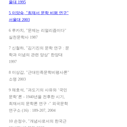
울대 1995
5 이양숙, "최재서 문학 비평 연구"
서울대 2003
6 루카치, "문제는 리얼리즘이다"
실천문학사 1987
7 신철하, "김기진의 문학 연구 : 문
학과 이념의 관련 양상" 한양대
1997
8 이상갑, "근대민족문학비평사론"
소명 2003
9 채호석, "과도기의 사유와 ‘국민
문학’론 - 1940년을 전후한 시기,
최재서의 문학론 연구 -" 외국문학
연구소 (16) : 189-207, 2004
10 손정수, "개념사로서의 한국근