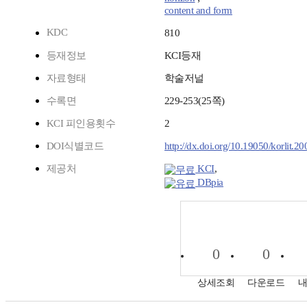
content and form
KDC
810
등재정보
KCI등재
자료형태
학술저널
수록면
229-253(25쪽)
KCI 피인용횟수
2
DOI식별코드
http://dx.doi.org/10.19050/korlit.2
제공처
KCI
,
DBpia
0
0
상세조회
다운로드