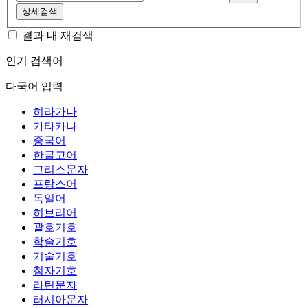
상세검색
결과 내 재검색
인기 검색어
다국어 입력
히라가나
가타카나
중국어
한글고어
그리스문자
프랑스어
독일어
히브리어
괄호기호
학술기호
기술기호
첨자기호
라틴문자
러시아문자