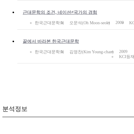
근대문학의 조건, 네이션≠국가의 경험
2009
한국근대문학회
오문석(Oh Moon-seok)
K
끝에서 바라본 한국근대문학
2009
한국근대문학회
김영찬(Kim Young-chan)
KCI등
분석정보