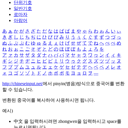
단위기호
일반기호
로마자
아랍어
あ
ぁ
か
が
さ
ざ
た
だ
な
は
ば
ぱ
ま
や
ゃ
ら
わ
ゎ
ん
い
ぃ
き
ぎ
し
じ
ち
ぢ
に
ひ
び
ぴ
み
り
う
ぅ
く
ぐ
す
ず
つ
づ
っ
ぬ
ふ
ぶ
ぷ
む
ゆ
ゅ
る
え
ぇ
け
げ
せ
ぜ
て
で
ね
へ
べ
ぺ
め
れ
お
ぉ
こ
ご
そ
ぞ
と
ど
の
ほ
ぼ
ぽ
も
よ
ょ
ろ
を
ア
ァ
カ
サ
ザ
タ
ダ
ナ
ハ
バ
パ
マ
ヤ
ャ
ラ
ワ
ヮ
ン
イ
ィ
キ
ギ
シ
ジ
チ
ヂ
ニ
ヒ
ビ
ピ
ミ
リ
ウ
ゥ
ク
グ
ス
ズ
ツ
ヅ
ッ
ヌ
フ
ブ
プ
ム
ユ
ュ
ル
エ
ェ
ケ
ゲ
セ
ゼ
テ
デ
ヘ
ベ
ペ
メ
レ
オ
ォ
コ
ゴ
ソ
ゾ
ト
ド
ノ
ホ
ボ
ポ
モ
ヨ
ョ
ロ
ヲ
―
http://chineseinput.net/
에서 pinyin(병음)방식으로 중국어를 변환
할 수 있습니다.
변환된 중국어를 복사하여 사용하시면 됩니다.
예시)
中文 을 입력하시려면
zhongwen
을 입력하시고 space를
누르시면됩니다.