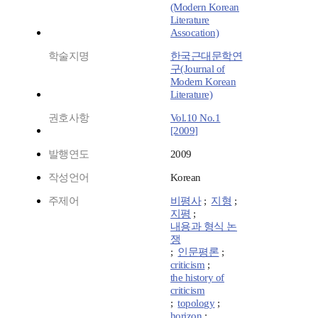
(Modern Korean
Literature
Assocation)
학술지명
한국근대문학연
구(Journal of
Modern Korean
Literature)
권호사항
Vol.10 No.1
[2009]
발행연도
2009
작성언어
Korean
주제어
비평사
;
지형
;
지평
;
내용과 형식 논
쟁
;
인문평론
;
criticism
;
the history of
criticism
;
topology
;
horizon
;