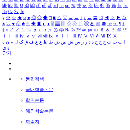
㎒
㎓
㎔
Ω
㏀
㏁
㎊
㎋
㎌
㏖
㏅
㎭
㎮
㎯
㏛
㎩
㎪
㎫
㎬
㏝
㏐
㏓
㏃
㏉
㏜
㏆
§
※
☆
★
○
●
◎
◇
◆
□
■
△
▽
→
←
↑
↓
↔
〓
◁
◀
▷
▶
♤
♠
♡
♥
♧
♣
⊙
◈
▣
◐
◑
▒
▤
▥
▨
▧
▦
▩
♨
☏
☎
☜
☞
¶
†
‡
↕
↗
↙
↖
↘
♭
♩
♪
♬
㉿
㈜
№
㏇
™
㏂
㏘
℡
＃
＆
＊
＠
ª
º
ⅰ
ⅱ
ⅲ
ⅳ
ⅴ
ⅵ
ⅶ
ⅷ
ⅸ
ⅹ
Ⅰ
Ⅱ
Ⅲ
Ⅳ
Ⅴ
Ⅵ
Ⅶ
Ⅷ
Ⅸ
Ⅹ
ا
ب
ت
ث
ج
ح
خ
د
ذ
ر
ز
س
ش
ص
ض
ط
ظ
ع
غ
ف
ق
ک
ل
م
ن
ه
و
ی
닫기
통합검색
국내학술논문
학위논문
해외학술논문
학술지