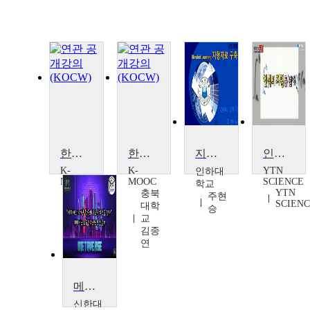
한국 지형 여행
한국 지오파크의 지형
지형자료구축
인식의 지평을 넘어
K-
K-
YTN
인하대
MOOC
MOOC
SCIENCE
학교
YTN
충북
충북
주현
SCIEN
대학
대학
승
교
교
김종
김종
연
연
메타버스가 가상 학습의 새로운 지평을 열다
신한대