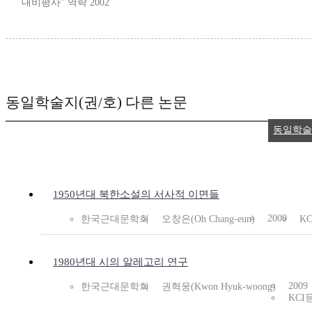
대비평사" 역락 2002
동일학술지(권/호) 다른 논문
동일학술
1950년대 북한소설의 서사적 이면들
2009
한국근대문학회
오창은(Oh Chang-eun)
K
1980년대 시의 알레고리 연구
2009
한국근대문학회
권혁웅(Kwon Hyuk-woong)
KCI