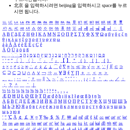
北京 을 입력하시려면
beijing
을 입력하시고 space를 누르
시면 됩니다.
ㅥ
ㅦ
ㅧ
ㅨ
ㅩ
ㅪ
ㅫ
ㅬ
ㅭ
ㅮ
ㅯ
ㅰ
ㅱ
ㅲ
ㅳ
ㅴ
ㅵ
ㅶ
ㅷ
ㅸ
ㅹ
ㅺ
ㅻ
ㅼ
ㅽ
ㅾ
ㅿ
ㆀ
ㆁ
ㆂ
ㆃ
ㆄ
ㆅ
ㆆ
ㆇ
ㆈ
ㆉ
ㆊ
ㆋ
ㆌ
ㆍ
ㆎ
Α
Β
Γ
Δ
Ε
Ζ
Η
Θ
Ι
Κ
Λ
Μ
Ν
Ξ
Ο
Π
Ρ
Σ
Τ
Υ
Φ
Χ
Ψ
Ω
α
β
γ
δ
ε
ζ
η
θ
ι
κ
λ
μ
ν
ξ
ο
π
ρ
σ
τ
υ
φ
χ
ψ
ω
á
à
Á
À
é
è
É
È
ç
Ç
ê
Ä
Ö
Ü
ä
ö
ü
ß
ְ
ֳ
ֲ
ֱ
ָ
ַ
ֵ
ֶ
ִ
ֹ
ּ
ֻ
ׂ
ׁ
ּ
ב
ה
נ
מ
צ
ת
ץ
ש
ד
ג
כ
ע
י
ח
ל
ך
ף
ק
ר
א
ט
ו
ן
ם
פ
‘
’
“
”
〔
〕
〈
〉
「
」
『
』
【
】
＂
（
）
［
］
｛
｝
±
×
÷
≠
≤
≥
∞
∴
♂
♀
∠
⊥
⌒
∂
∇
≡
≒
≪
≫
√
∽
∝
∵
∫
∬
∈
∋
⊆
⊇
⊂
⊃
∪
∩
∧
∨
￢
⇒
⇔
∀
∃
∮
∑
∏
＋
－
＜
＝
＞
、
。
·
‥
…
¨
〃
―
∥
＼
∼
´
～
ˇ
˘
˝
˚
˙
¸
˛
¡
¿
ː
！
＇
，
．
／
：
；
？
＾
＿
｀
｜
½
⅓
⅔
¼
¾
⅛
⅜
⅝
⅞
¹
²
³
⁴
ⁿ
₁
₂
₃
₄
Æ
Ð
Ħ
Ĳ
Ł
Ø
Œ
Þ
Ŧ
Ŋ
æ
đ
ð
ħ
ı
ĳ
ĸ
ŀ
ł
ø
œ
ß
þ
ŧ
ŋ
ŉ
А
Б
В
Г
Д
Е
Ё
Ж
З
И
Й
К
Л
М
Н
О
П
Р
С
Т
У
Ф
Х
Ц
Ч
Ш
Щ
Ъ
Ы
Ь
Э
Ю
Я
а
б
в
г
д
е
ё
ж
з
и
й
к
л
м
н
о
п
р
с
т
у
ф
х
ц
ч
ш
щ
ъ
ы
ь
э
ю
я
′
″
℃
Å
￠
￡
￥
¤
℉
‰
＄
％
Ｆ
￦
㎕
㎖
㎗
ℓ
㎘
㏄
㎣
㎤
㎥
㎦
㎙
㎚
㎛
㎜
㎝
㎞
㎟
㎠
㎡
㎢
㏊
㎍
㎎
㎏
㏏
㎈
㎉
㏈
㎧
㎨
㎰
㎱
㎲
㎳
㎴
㎵
㎶
㎷
㎸
㎹
㎀
㎁
㎂
㎃
㎄
㎺
㎻
㎽
㎾
㎿
㎐
㎑