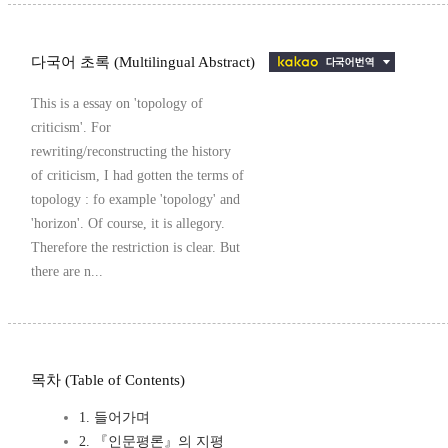
다국어 초록 (Multilingual Abstract)
This is a essay on 'topology of
criticism'. For
rewriting/reconstructing the history
of criticism, I had gotten the terms of
topology : fo example 'topology' and
'horizon'. Of course, it is allegory.
Therefore the restriction is clear. But
there are n...
목차 (Table of Contents)
1. 들어가며
2. 『인문평론』의 지평