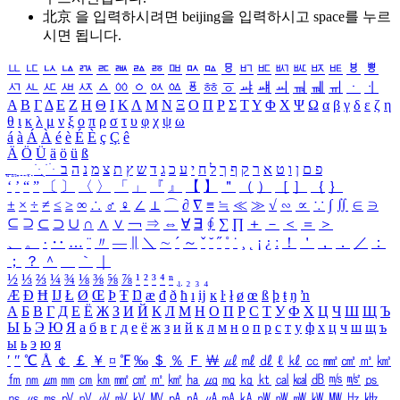
北京 을 입력하시려면
beijing
을 입력하시고 space를 누르
시면 됩니다.
ㅥ
ㅦ
ㅧ
ㅨ
ㅩ
ㅪ
ㅫ
ㅬ
ㅭ
ㅮ
ㅯ
ㅰ
ㅱ
ㅲ
ㅳ
ㅴ
ㅵ
ㅶ
ㅷ
ㅸ
ㅹ
ㅺ
ㅻ
ㅼ
ㅽ
ㅾ
ㅿ
ㆀ
ㆁ
ㆂ
ㆃ
ㆄ
ㆅ
ㆆ
ㆇ
ㆈ
ㆉ
ㆊ
ㆋ
ㆌ
ㆍ
ㆎ
Α
Β
Γ
Δ
Ε
Ζ
Η
Θ
Ι
Κ
Λ
Μ
Ν
Ξ
Ο
Π
Ρ
Σ
Τ
Υ
Φ
Χ
Ψ
Ω
α
β
γ
δ
ε
ζ
η
θ
ι
κ
λ
μ
ν
ξ
ο
π
ρ
σ
τ
υ
φ
χ
ψ
ω
á
à
Á
À
é
è
É
È
ç
Ç
ê
Ä
Ö
Ü
ä
ö
ü
ß
ְ
ֳ
ֲ
ֱ
ָ
ַ
ֵ
ֶ
ִ
ֹ
ּ
ֻ
ׂ
ׁ
ּ
ב
ה
נ
מ
צ
ת
ץ
ש
ד
ג
כ
ע
י
ח
ל
ך
ף
ק
ר
א
ט
ו
ן
ם
פ
‘
’
“
”
〔
〕
〈
〉
「
」
『
』
【
】
＂
（
）
［
］
｛
｝
±
×
÷
≠
≤
≥
∞
∴
♂
♀
∠
⊥
⌒
∂
∇
≡
≒
≪
≫
√
∽
∝
∵
∫
∬
∈
∋
⊆
⊇
⊂
⊃
∪
∩
∧
∨
￢
⇒
⇔
∀
∃
∮
∑
∏
＋
－
＜
＝
＞
、
。
·
‥
…
¨
〃
―
∥
＼
∼
´
～
ˇ
˘
˝
˚
˙
¸
˛
¡
¿
ː
！
＇
，
．
／
：
；
？
＾
＿
｀
｜
½
⅓
⅔
¼
¾
⅛
⅜
⅝
⅞
¹
²
³
⁴
ⁿ
₁
₂
₃
₄
Æ
Ð
Ħ
Ĳ
Ł
Ø
Œ
Þ
Ŧ
Ŋ
æ
đ
ð
ħ
ı
ĳ
ĸ
ŀ
ł
ø
œ
ß
þ
ŧ
ŋ
ŉ
А
Б
В
Г
Д
Е
Ё
Ж
З
И
Й
К
Л
М
Н
О
П
Р
С
Т
У
Ф
Х
Ц
Ч
Ш
Щ
Ъ
Ы
Ь
Э
Ю
Я
а
б
в
г
д
е
ё
ж
з
и
й
к
л
м
н
о
п
р
с
т
у
ф
х
ц
ч
ш
щ
ъ
ы
ь
э
ю
я
′
″
℃
Å
￠
￡
￥
¤
℉
‰
＄
％
Ｆ
￦
㎕
㎖
㎗
ℓ
㎘
㏄
㎣
㎤
㎥
㎦
㎙
㎚
㎛
㎜
㎝
㎞
㎟
㎠
㎡
㎢
㏊
㎍
㎎
㎏
㏏
㎈
㎉
㏈
㎧
㎨
㎰
㎱
㎲
㎳
㎴
㎵
㎶
㎷
㎸
㎹
㎀
㎁
㎂
㎃
㎄
㎺
㎻
㎽
㎾
㎿
㎐
㎑