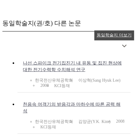
동일학술지(권/호) 다른 논문
동일학술지 더보기
나선 스파이크 전기집진기 내 유동 및 집진 현상에
대한 전기수력학 수치해석 연구
한국전산유체공학회
이상혁(Sang Hyuk Lee)
2008
KCI등재
천음속 여객기의 받음각과 마하수에 따른 공력 해
석
2008
한국전산유체공학회
김양균(Y.K. Kim)
KCI등재