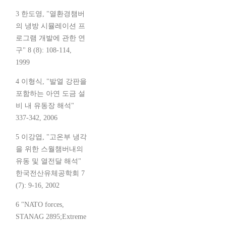
3 한도영, "열환경챔버
의 냉방 시뮬레이션 프
로그램 개발에 관한 연
구" 8 (8): 108-114,
1999
4 이형식, "발열 강판을
포함하는 아연 도금 설
비 내 유동장 해석"
337-342, 2006
5 이강엽, "고온부 냉각
을 위한 스월챔버내의
유동 및 열전달 해석"
한국전산유체공학회 7
(7): 9-16, 2002
6 "NATO forces,
STANAG 2895;Extreme