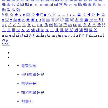
㎒
㎓
㎔
Ω
㏀
㏁
㎊
㎋
㎌
㏖
㏅
㎭
㎮
㎯
㏛
㎩
㎪
㎫
㎬
㏝
㏐
㏓
㏃
㏉
㏜
㏆
§
※
☆
★
○
●
◎
◇
◆
□
■
△
▽
→
←
↑
↓
↔
〓
◁
◀
▷
▶
♤
♠
♡
♥
♧
♣
⊙
◈
▣
◐
◑
▒
▤
▥
▨
▧
▦
▩
♨
☏
☎
☜
☞
¶
†
‡
↕
↗
↙
↖
↘
♭
♩
♪
♬
㉿
㈜
№
㏇
™
㏂
㏘
℡
＃
＆
＊
＠
ª
º
ⅰ
ⅱ
ⅲ
ⅳ
ⅴ
ⅵ
ⅶ
ⅷ
ⅸ
ⅹ
Ⅰ
Ⅱ
Ⅲ
Ⅳ
Ⅴ
Ⅵ
Ⅶ
Ⅷ
Ⅸ
Ⅹ
ا
ب
ت
ث
ج
ح
خ
د
ذ
ر
ز
س
ش
ص
ض
ط
ظ
ع
غ
ف
ق
ک
ل
م
ن
ه
و
ی
닫기
통합검색
국내학술논문
학위논문
해외학술논문
학술지