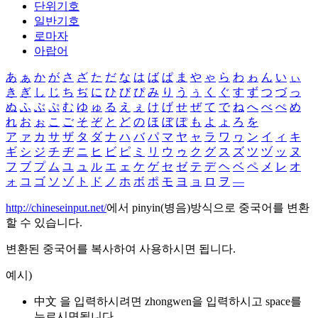
단위기호
일반기호
로마자
아랍어
あ
ぁ
か
が
さ
ざ
た
だ
な
は
ば
ぱ
ま
や
ゃ
ら
わ
ゎ
ん
い
ぃ
き
ぎ
し
じ
ち
ぢ
に
ひ
び
ぴ
み
り
う
ぅ
く
ぐ
す
ず
つ
づ
っ
ぬ
ふ
ぶ
ぷ
む
ゆ
ゅ
る
え
ぇ
け
げ
せ
ぜ
て
で
ね
へ
べ
ぺ
め
れ
お
ぉ
こ
ご
そ
ぞ
と
ど
の
ほ
ぼ
ぽ
も
よ
ょ
ろ
を
ア
ァ
カ
サ
ザ
タ
ダ
ナ
ハ
バ
パ
マ
ヤ
ャ
ラ
ワ
ヮ
ン
イ
ィ
キ
ギ
シ
ジ
チ
ヂ
ニ
ヒ
ビ
ピ
ミ
リ
ウ
ゥ
ク
グ
ス
ズ
ツ
ヅ
ッ
ヌ
フ
ブ
プ
ム
ユ
ュ
ル
エ
ェ
ケ
ゲ
セ
ゼ
テ
デ
ヘ
ベ
ペ
メ
レ
オ
ォ
コ
ゴ
ソ
ゾ
ト
ド
ノ
ホ
ボ
ポ
モ
ヨ
ョ
ロ
ヲ
―
http://chineseinput.net/
에서 pinyin(병음)방식으로 중국어를 변환
할 수 있습니다.
변환된 중국어를 복사하여 사용하시면 됩니다.
예시)
中文 을 입력하시려면
zhongwen
을 입력하시고 space를
누르시면됩니다.