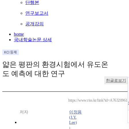
단행본
연구보고서
공개강의
home
국내학술논문 상세
얇은 평판의 환경시험에서 유도온
도 예측에 대한 연구
한글로보기
https://www.riss.kr/link?id=A76320961
저자
이정용
(J.Y.
Lee)
;