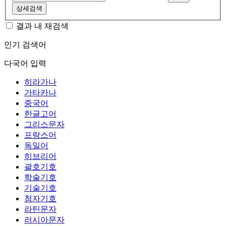
상세검색
결과 내 재검색
인기 검색어
다국어 입력
히라가나
가타카나
중국어
한글고어
그리스문자
프랑스어
독일어
히브리어
괄호기호
학술기호
기술기호
첨자기호
라틴문자
러시아문자