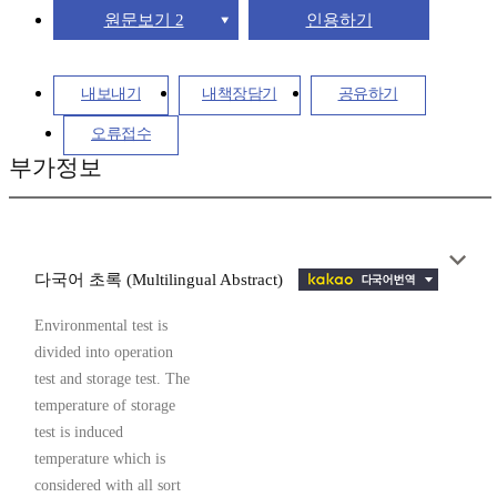
원문보기 2
인용하기
내보내기
내책장담기
공유하기
오류접수
부가정보
다국어 초록 (Multilingual Abstract)
Environmental test is
divided into operation
test and storage test. The
temperature of storage
test is induced
temperature which is
considered with all sort