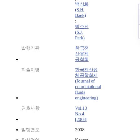
백상화
(S.H.
Baek)
;
박소진
(S.J.
Park)
발행기관
한국전
산유체
공학회
학술지명
한국전산유
체공학회지
(Journal of
computational
fluids
engineering)
권호사항
Vol.13
No.4
[2008]
발행연도
2008