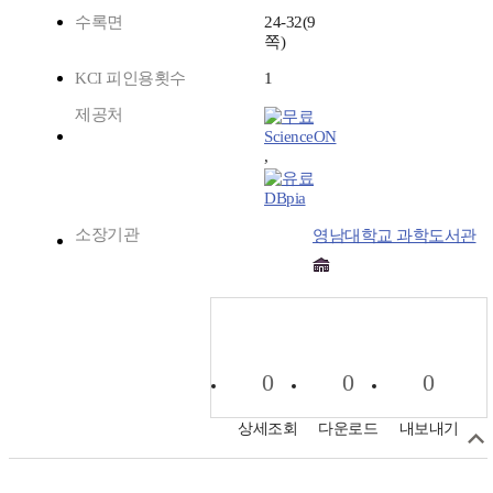
수록면
24-32(9
쪽)
KCI 피인용횟수
1
제공처
ScienceON
,
DBpia
소장기관
영남대학교 과학도서관
0
0
0
상세조회
다운로드
내보내기