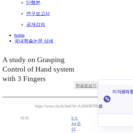
단행본
연구보고서
공개강의
home
국내학술논문 상세
A study on Grasping
Control of Hand system
with 3 Fingers
한글로보기
이 자료와 함
료
https://www.riss.kr/link?id=A100499706
저자
S.Y.
Jo(조
상