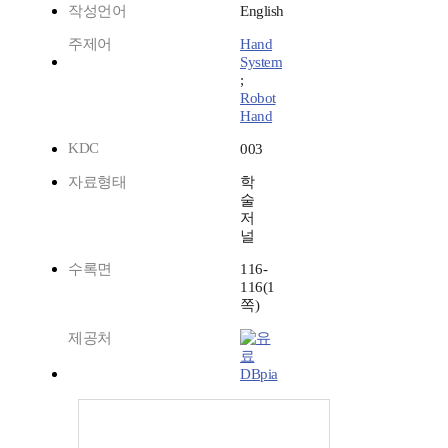
작성언어
English
주제어
Hand
System
;
Robot
Hand
KDC
003
자료형태
학
술
저
널
수록면
116-
116(1
쪽)
제공처
DBpia