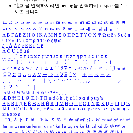
北京 을 입력하시려면
beijing
을 입력하시고 space를 누르
시면 됩니다.
ㅥ
ㅦ
ㅧ
ㅨ
ㅩ
ㅪ
ㅫ
ㅬ
ㅭ
ㅮ
ㅯ
ㅰ
ㅱ
ㅲ
ㅳ
ㅴ
ㅵ
ㅶ
ㅷ
ㅸ
ㅹ
ㅺ
ㅻ
ㅼ
ㅽ
ㅾ
ㅿ
ㆀ
ㆁ
ㆂ
ㆃ
ㆄ
ㆅ
ㆆ
ㆇ
ㆈ
ㆉ
ㆊ
ㆋ
ㆌ
ㆍ
ㆎ
Α
Β
Γ
Δ
Ε
Ζ
Η
Θ
Ι
Κ
Λ
Μ
Ν
Ξ
Ο
Π
Ρ
Σ
Τ
Υ
Φ
Χ
Ψ
Ω
α
β
γ
δ
ε
ζ
η
θ
ι
κ
λ
μ
ν
ξ
ο
π
ρ
σ
τ
υ
φ
χ
ψ
ω
á
à
Á
À
é
è
É
È
ç
Ç
ê
Ä
Ö
Ü
ä
ö
ü
ß
ְ
ֳ
ֲ
ֱ
ָ
ַ
ֵ
ֶ
ִ
ֹ
ּ
ֻ
ׂ
ׁ
ּ
ב
ה
נ
מ
צ
ת
ץ
ש
ד
ג
כ
ע
י
ח
ל
ך
ף
ק
ר
א
ט
ו
ן
ם
פ
‘
’
“
”
〔
〕
〈
〉
「
」
『
』
【
】
＂
（
）
［
］
｛
｝
±
×
÷
≠
≤
≥
∞
∴
♂
♀
∠
⊥
⌒
∂
∇
≡
≒
≪
≫
√
∽
∝
∵
∫
∬
∈
∋
⊆
⊇
⊂
⊃
∪
∩
∧
∨
￢
⇒
⇔
∀
∃
∮
∑
∏
＋
－
＜
＝
＞
、
。
·
‥
…
¨
〃
―
∥
＼
∼
´
～
ˇ
˘
˝
˚
˙
¸
˛
¡
¿
ː
！
＇
，
．
／
：
；
？
＾
＿
｀
｜
½
⅓
⅔
¼
¾
⅛
⅜
⅝
⅞
¹
²
³
⁴
ⁿ
₁
₂
₃
₄
Æ
Ð
Ħ
Ĳ
Ł
Ø
Œ
Þ
Ŧ
Ŋ
æ
đ
ð
ħ
ı
ĳ
ĸ
ŀ
ł
ø
œ
ß
þ
ŧ
ŋ
ŉ
А
Б
В
Г
Д
Е
Ё
Ж
З
И
Й
К
Л
М
Н
О
П
Р
С
Т
У
Ф
Х
Ц
Ч
Ш
Щ
Ъ
Ы
Ь
Э
Ю
Я
а
б
в
г
д
е
ё
ж
з
и
й
к
л
м
н
о
п
р
с
т
у
ф
х
ц
ч
ш
щ
ъ
ы
ь
э
ю
я
′
″
℃
Å
￠
￡
￥
¤
℉
‰
＄
％
Ｆ
￦
㎕
㎖
㎗
ℓ
㎘
㏄
㎣
㎤
㎥
㎦
㎙
㎚
㎛
㎜
㎝
㎞
㎟
㎠
㎡
㎢
㏊
㎍
㎎
㎏
㏏
㎈
㎉
㏈
㎧
㎨
㎰
㎱
㎲
㎳
㎴
㎵
㎶
㎷
㎸
㎹
㎀
㎁
㎂
㎃
㎄
㎺
㎻
㎽
㎾
㎿
㎐
㎑