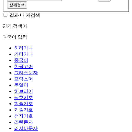
상세검색
결과 내 재검색
인기 검색어
다국어 입력
히라가나
가타카나
중국어
한글고어
그리스문자
프랑스어
독일어
히브리어
괄호기호
학술기호
기술기호
첨자기호
라틴문자
러시아문자