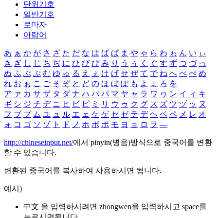
단위기호
일반기호
로마자
아랍어
あ
ぁ
か
が
さ
ざ
た
だ
な
は
ば
ぱ
ま
や
ゃ
ら
わ
ゎ
ん
い
ぃ
き
ぎ
し
じ
ち
ぢ
に
ひ
び
ぴ
み
り
う
ぅ
く
ぐ
す
ず
つ
づ
っ
ぬ
ふ
ぶ
ぷ
む
ゆ
ゅ
る
え
ぇ
け
げ
せ
ぜ
て
で
ね
へ
べ
ぺ
め
れ
お
ぉ
こ
ご
そ
ぞ
と
ど
の
ほ
ぼ
ぽ
も
よ
ょ
ろ
を
ア
ァ
カ
サ
ザ
タ
ダ
ナ
ハ
バ
パ
マ
ヤ
ャ
ラ
ワ
ヮ
ン
イ
ィ
キ
ギ
シ
ジ
チ
ヂ
ニ
ヒ
ビ
ピ
ミ
リ
ウ
ゥ
ク
グ
ス
ズ
ツ
ヅ
ッ
ヌ
フ
ブ
プ
ム
ユ
ュ
ル
エ
ェ
ケ
ゲ
セ
ゼ
テ
デ
ヘ
ベ
ペ
メ
レ
オ
ォ
コ
ゴ
ソ
ゾ
ト
ド
ノ
ホ
ボ
ポ
モ
ヨ
ョ
ロ
ヲ
―
http://chineseinput.net/
에서 pinyin(병음)방식으로 중국어를 변환
할 수 있습니다.
변환된 중국어를 복사하여 사용하시면 됩니다.
예시)
中文 을 입력하시려면
zhongwen
을 입력하시고 space를
누르시면됩니다.