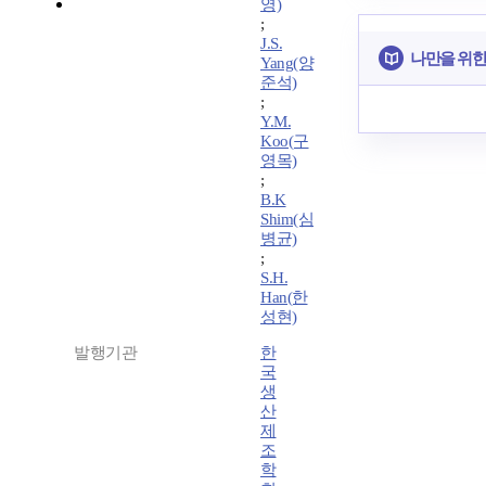
영)
;
J.S.
나만을 위한
Yang(양
준석)
;
Y.M.
Koo(구
영목)
;
B.K
Shim(심
병균)
;
S.H.
Han(한
성현)
발행기관
한
국
생
산
제
조
학