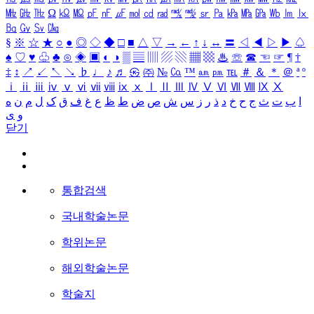
㎒
㎓
㎔
Ω
㏀
㏁
㎊
㎋
㎌
㏖
㏅
㎭
㎮
㎯
㏛
㎩
㎪
㎫
㎬
㏝
㏐
㏓
㏃
㏉
㏜
㏆
§
※
☆
★
○
●
◎
◇
◆
□
■
△
▽
→
←
↑
↓
↔
〓
◁
◀
▷
▶
♤
♠
♡
♥
♧
♣
⊙
◈
▣
◐
◑
▒
▤
▥
▨
▧
▦
▩
♨
☏
☎
☜
☞
¶
†
‡
↕
↗
↙
↖
↘
♭
♩
♪
♬
㉿
㈜
№
㏇
™
㏂
㏘
℡
＃
＆
＊
＠
ª
º
ⅰ
ⅱ
ⅲ
ⅳ
ⅴ
ⅵ
ⅶ
ⅷ
ⅸ
ⅹ
Ⅰ
Ⅱ
Ⅲ
Ⅳ
Ⅴ
Ⅵ
Ⅶ
Ⅷ
Ⅸ
Ⅹ
ا
ب
ت
ث
ج
ح
خ
د
ذ
ر
ز
س
ش
ص
ض
ط
ظ
ع
غ
ف
ق
ک
ل
م
ن
ه
و
ی
닫기
통합검색
국내학술논문
학위논문
해외학술논문
학술지