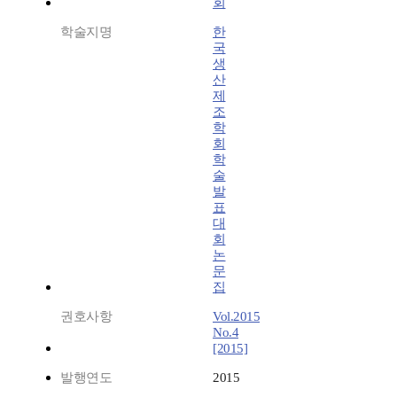
회
학술지명
한
국
생
산
제
조
학
회
학
술
발
표
대
회
논
문
집
권호사항
Vol.2015
No.4
[2015]
발행연도
2015