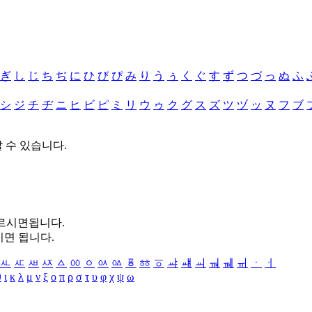
ぎ
し
じ
ち
ぢ
に
ひ
び
ぴ
み
り
う
ぅ
く
ぐ
す
ず
つ
づ
っ
ぬ
ふ
シ
ジ
チ
ヂ
ニ
ヒ
ビ
ピ
ミ
リ
ウ
ゥ
ク
グ
ス
ズ
ツ
ヅ
ッ
ヌ
フ
ブ
할 수 있습니다.
누르시면됩니다.
시면 됩니다.
ㅻ
ㅼ
ㅽ
ㅾ
ㅿ
ㆀ
ㆁ
ㆂ
ㆃ
ㆄ
ㆅ
ㆆ
ㆇ
ㆈ
ㆉ
ㆊ
ㆋ
ㆌ
ㆍ
ㆎ
θ
ι
κ
λ
μ
ν
ξ
ο
π
ρ
σ
τ
υ
φ
χ
ψ
ω