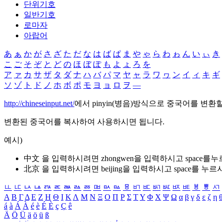
단위기호
일반기호
로마자
아랍어
あ
ぁ
か
が
さ
ざ
た
だ
な
は
ば
ぱ
ま
や
ゃ
ら
わ
ゎ
ん
い
ぃ
き
こ
ご
そ
ぞ
と
ど
の
ほ
ぼ
ぽ
も
よ
ょ
ろ
を
ア
ァ
カ
サ
ザ
タ
ダ
ナ
ハ
バ
パ
マ
ヤ
ャ
ラ
ワ
ヮ
ン
イ
ィ
キ
ギ
ソ
ゾ
ト
ド
ノ
ホ
ボ
ポ
モ
ヨ
ョ
ロ
ヲ
―
http://chineseinput.net/
에서 pinyin(병음)방식으로 중국어를 변환
변환된 중국어를 복사하여 사용하시면 됩니다.
예시)
中文 을 입력하시려면
zhongwen
을 입력하시고 space를
北京 을 입력하시려면
beijing
을 입력하시고 space를 누르
ㅥ
ㅦ
ㅧ
ㅨ
ㅩ
ㅪ
ㅫ
ㅬ
ㅭ
ㅮ
ㅯ
ㅰ
ㅱ
ㅲ
ㅳ
ㅴ
ㅵ
ㅶ
ㅷ
ㅸ
ㅹ
ㅺ
Α
Β
Γ
Δ
Ε
Ζ
Η
Θ
Ι
Κ
Λ
Μ
Ν
Ξ
Ο
Π
Ρ
Σ
Τ
Υ
Φ
Χ
Ψ
Ω
α
β
γ
δ
ε
ζ
η
á
à
Á
À
é
è
É
È
ç
Ç
ê
Ä
Ö
Ü
ä
ö
ü
ß