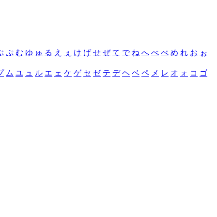
ぶ
ぷ
む
ゆ
ゅ
る
え
ぇ
け
げ
せ
ぜ
て
で
ね
へ
べ
ぺ
め
れ
お
ぉ
プ
ム
ユ
ュ
ル
エ
ェ
ケ
ゲ
セ
ゼ
テ
デ
ヘ
ベ
ペ
メ
レ
オ
ォ
コ
ゴ