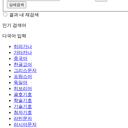
상세검색
결과 내 재검색
인기 검색어
다국어 입력
히라가나
가타카나
중국어
한글고어
그리스문자
프랑스어
독일어
히브리어
괄호기호
학술기호
기술기호
첨자기호
라틴문자
러시아문자