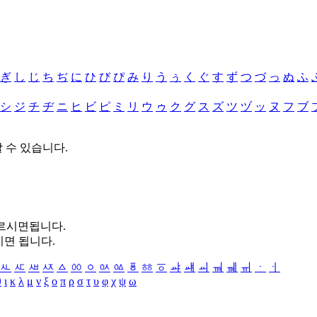
ぎ
し
じ
ち
ぢ
に
ひ
び
ぴ
み
り
う
ぅ
く
ぐ
す
ず
つ
づ
っ
ぬ
ふ
シ
ジ
チ
ヂ
ニ
ヒ
ビ
ピ
ミ
リ
ウ
ゥ
ク
グ
ス
ズ
ツ
ヅ
ッ
ヌ
フ
ブ
할 수 있습니다.
누르시면됩니다.
시면 됩니다.
ㅻ
ㅼ
ㅽ
ㅾ
ㅿ
ㆀ
ㆁ
ㆂ
ㆃ
ㆄ
ㆅ
ㆆ
ㆇ
ㆈ
ㆉ
ㆊ
ㆋ
ㆌ
ㆍ
ㆎ
θ
ι
κ
λ
μ
ν
ξ
ο
π
ρ
σ
τ
υ
φ
χ
ψ
ω