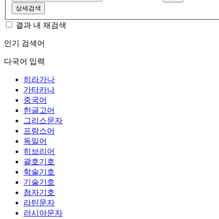
상세검색
결과 내 재검색
인기 검색어
다국어 입력
히라가나
가타카나
중국어
한글고어
그리스문자
프랑스어
독일어
히브리어
괄호기호
학술기호
기술기호
첨자기호
라틴문자
러시아문자