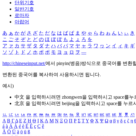
단위기호
일반기호
로마자
아랍어
あ
ぁ
か
が
さ
ざ
た
だ
な
は
ば
ぱ
ま
や
ゃ
ら
わ
ゎ
ん
い
ぃ
き
こ
ご
そ
ぞ
と
ど
の
ほ
ぼ
ぽ
も
よ
ょ
ろ
を
ア
ァ
カ
サ
ザ
タ
ダ
ナ
ハ
バ
パ
マ
ヤ
ャ
ラ
ワ
ヮ
ン
イ
ィ
キ
ギ
ソ
ゾ
ト
ド
ノ
ホ
ボ
ポ
モ
ヨ
ョ
ロ
ヲ
―
http://chineseinput.net/
에서 pinyin(병음)방식으로 중국어를 변환
변환된 중국어를 복사하여 사용하시면 됩니다.
예시)
中文 을 입력하시려면
zhongwen
을 입력하시고 space를
北京 을 입력하시려면
beijing
을 입력하시고 space를 누르
ㅥ
ㅦ
ㅧ
ㅨ
ㅩ
ㅪ
ㅫ
ㅬ
ㅭ
ㅮ
ㅯ
ㅰ
ㅱ
ㅲ
ㅳ
ㅴ
ㅵ
ㅶ
ㅷ
ㅸ
ㅹ
ㅺ
Α
Β
Γ
Δ
Ε
Ζ
Η
Θ
Ι
Κ
Λ
Μ
Ν
Ξ
Ο
Π
Ρ
Σ
Τ
Υ
Φ
Χ
Ψ
Ω
α
β
γ
δ
ε
ζ
η
á
à
Á
À
é
è
É
È
ç
Ç
ê
Ä
Ö
Ü
ä
ö
ü
ß