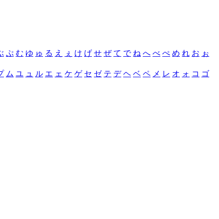
ぶ
ぷ
む
ゆ
ゅ
る
え
ぇ
け
げ
せ
ぜ
て
で
ね
へ
べ
ぺ
め
れ
お
ぉ
プ
ム
ユ
ュ
ル
エ
ェ
ケ
ゲ
セ
ゼ
テ
デ
ヘ
ベ
ペ
メ
レ
オ
ォ
コ
ゴ