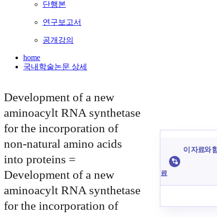
단행본
연구보고서
공개강의
home
국내학술논문 상세
Development of a new
aminoacylt RNA synthetase
for the incorporation of
non-natural amino acids
이 자료와 함
into proteins =
Development of a new
료
aminoacylt RNA synthetase
for the incorporation of