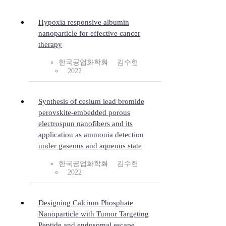
Hypoxia responsive albumin
nanoparticle for effective cancer
therapy
한국공업화학회
김수헌
2022
Synthesis of cesium lead bromide
perovskite-embedded porous
electrospun nanofibers and its
application as ammonia detection
under gaseous and aqueous state
한국공업화학회
김수헌
2022
Designing Calcium Phosphate
Nanoparticle with Tumor Targeting
Peptide and endosomal escape