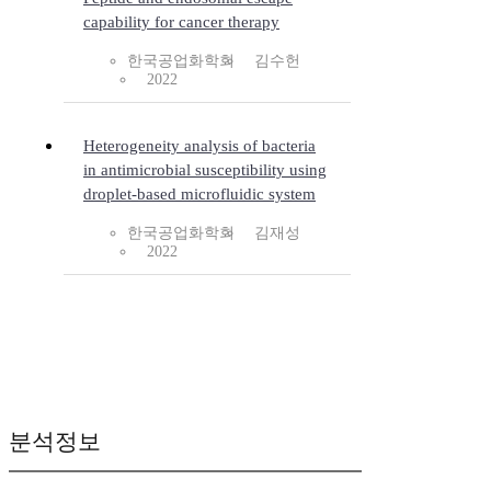
capability for cancer therapy
한국공업화학회
김수헌
2022
Heterogeneity analysis of bacteria
in antimicrobial susceptibility using
droplet-based microfluidic system
한국공업화학회
김재성
2022
분석정보