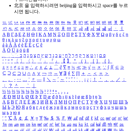
北京 을 입력하시려면
beijing
을 입력하시고 space를 누르
시면 됩니다.
ㅥ
ㅦ
ㅧ
ㅨ
ㅩ
ㅪ
ㅫ
ㅬ
ㅭ
ㅮ
ㅯ
ㅰ
ㅱ
ㅲ
ㅳ
ㅴ
ㅵ
ㅶ
ㅷ
ㅸ
ㅹ
ㅺ
ㅻ
ㅼ
ㅽ
ㅾ
ㅿ
ㆀ
ㆁ
ㆂ
ㆃ
ㆄ
ㆅ
ㆆ
ㆇ
ㆈ
ㆉ
ㆊ
ㆋ
ㆌ
ㆍ
ㆎ
Α
Β
Γ
Δ
Ε
Ζ
Η
Θ
Ι
Κ
Λ
Μ
Ν
Ξ
Ο
Π
Ρ
Σ
Τ
Υ
Φ
Χ
Ψ
Ω
α
β
γ
δ
ε
ζ
η
θ
ι
κ
λ
μ
ν
ξ
ο
π
ρ
σ
τ
υ
φ
χ
ψ
ω
á
à
Á
À
é
è
É
È
ç
Ç
ê
Ä
Ö
Ü
ä
ö
ü
ß
ְ
ֳ
ֲ
ֱ
ָ
ַ
ֵ
ֶ
ִ
ֹ
ּ
ֻ
ׂ
ׁ
ּ
ב
ה
נ
מ
צ
ת
ץ
ש
ד
ג
כ
ע
י
ח
ל
ך
ף
ק
ר
א
ט
ו
ן
ם
פ
‘
’
“
”
〔
〕
〈
〉
「
」
『
』
【
】
＂
（
）
［
］
｛
｝
±
×
÷
≠
≤
≥
∞
∴
♂
♀
∠
⊥
⌒
∂
∇
≡
≒
≪
≫
√
∽
∝
∵
∫
∬
∈
∋
⊆
⊇
⊂
⊃
∪
∩
∧
∨
￢
⇒
⇔
∀
∃
∮
∑
∏
＋
－
＜
＝
＞
、
。
·
‥
…
¨
〃
―
∥
＼
∼
´
～
ˇ
˘
˝
˚
˙
¸
˛
¡
¿
ː
！
＇
，
．
／
：
；
？
＾
＿
｀
｜
½
⅓
⅔
¼
¾
⅛
⅜
⅝
⅞
¹
²
³
⁴
ⁿ
₁
₂
₃
₄
Æ
Ð
Ħ
Ĳ
Ł
Ø
Œ
Þ
Ŧ
Ŋ
æ
đ
ð
ħ
ı
ĳ
ĸ
ŀ
ł
ø
œ
ß
þ
ŧ
ŋ
ŉ
А
Б
В
Г
Д
Е
Ё
Ж
З
И
Й
К
Л
М
Н
О
П
Р
С
Т
У
Ф
Х
Ц
Ч
Ш
Щ
Ъ
Ы
Ь
Э
Ю
Я
а
б
в
г
д
е
ё
ж
з
и
й
к
л
м
н
о
п
р
с
т
у
ф
х
ц
ч
ш
щ
ъ
ы
ь
э
ю
я
′
″
℃
Å
￠
￡
￥
¤
℉
‰
＄
％
Ｆ
￦
㎕
㎖
㎗
ℓ
㎘
㏄
㎣
㎤
㎥
㎦
㎙
㎚
㎛
㎜
㎝
㎞
㎟
㎠
㎡
㎢
㏊
㎍
㎎
㎏
㏏
㎈
㎉
㏈
㎧
㎨
㎰
㎱
㎲
㎳
㎴
㎵
㎶
㎷
㎸
㎹
㎀
㎁
㎂
㎃
㎄
㎺
㎻
㎽
㎾
㎿
㎐
㎑