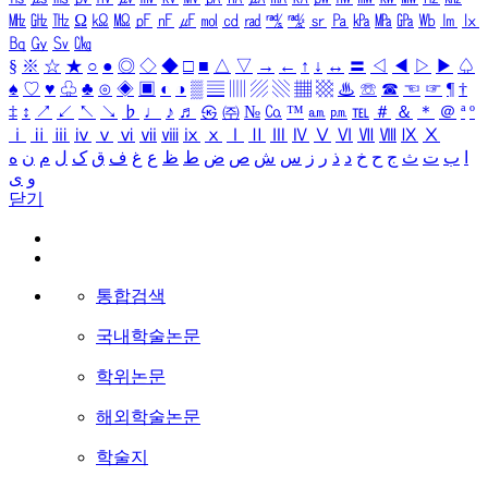
㎒
㎓
㎔
Ω
㏀
㏁
㎊
㎋
㎌
㏖
㏅
㎭
㎮
㎯
㏛
㎩
㎪
㎫
㎬
㏝
㏐
㏓
㏃
㏉
㏜
㏆
§
※
☆
★
○
●
◎
◇
◆
□
■
△
▽
→
←
↑
↓
↔
〓
◁
◀
▷
▶
♤
♠
♡
♥
♧
♣
⊙
◈
▣
◐
◑
▒
▤
▥
▨
▧
▦
▩
♨
☏
☎
☜
☞
¶
†
‡
↕
↗
↙
↖
↘
♭
♩
♪
♬
㉿
㈜
№
㏇
™
㏂
㏘
℡
＃
＆
＊
＠
ª
º
ⅰ
ⅱ
ⅲ
ⅳ
ⅴ
ⅵ
ⅶ
ⅷ
ⅸ
ⅹ
Ⅰ
Ⅱ
Ⅲ
Ⅳ
Ⅴ
Ⅵ
Ⅶ
Ⅷ
Ⅸ
Ⅹ
ا
ب
ت
ث
ج
ح
خ
د
ذ
ر
ز
س
ش
ص
ض
ط
ظ
ع
غ
ف
ق
ک
ل
م
ن
ه
و
ی
닫기
통합검색
국내학술논문
학위논문
해외학술논문
학술지