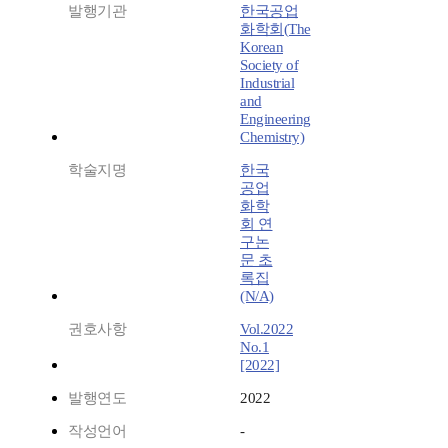
발행기관
한국공업
화학회(The
Korean
Society of
Industrial
and
Engineering
Chemistry)
학술지명
한국
공업
화학
회 연
구논
문 초
록집
(N/A)
권호사항
Vol.2022
No.1
[2022]
발행연도
2022
작성언어
-