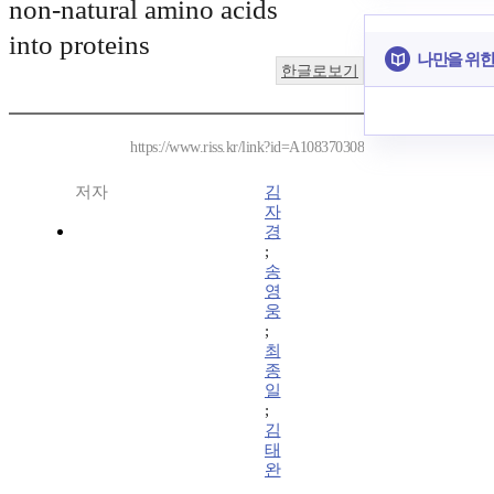
non-natural amino acids
into proteins
나만을 위한
한글로보기
https://www.riss.kr/link?id=A108370308
저자
김
자
경
;
송
영
웅
;
최
종
일
;
김
태
완