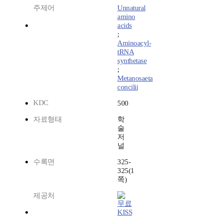
주제어
Unnatural
amino
acids
;
Aminoacyl-
tRNA
synthetase
;
Metanosaeta
concilii
KDC
500
자료형태
학
술
저
널
수록면
325-
325(1
쪽)
제공처
KISS