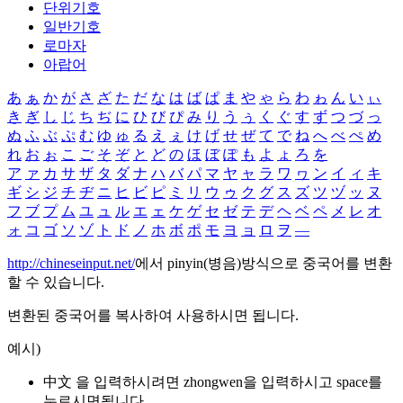
단위기호
일반기호
로마자
아랍어
あ
ぁ
か
が
さ
ざ
た
だ
な
は
ば
ぱ
ま
や
ゃ
ら
わ
ゎ
ん
い
ぃ
き
ぎ
し
じ
ち
ぢ
に
ひ
び
ぴ
み
り
う
ぅ
く
ぐ
す
ず
つ
づ
っ
ぬ
ふ
ぶ
ぷ
む
ゆ
ゅ
る
え
ぇ
け
げ
せ
ぜ
て
で
ね
へ
べ
ぺ
め
れ
お
ぉ
こ
ご
そ
ぞ
と
ど
の
ほ
ぼ
ぽ
も
よ
ょ
ろ
を
ア
ァ
カ
サ
ザ
タ
ダ
ナ
ハ
バ
パ
マ
ヤ
ャ
ラ
ワ
ヮ
ン
イ
ィ
キ
ギ
シ
ジ
チ
ヂ
ニ
ヒ
ビ
ピ
ミ
リ
ウ
ゥ
ク
グ
ス
ズ
ツ
ヅ
ッ
ヌ
フ
ブ
プ
ム
ユ
ュ
ル
エ
ェ
ケ
ゲ
セ
ゼ
テ
デ
ヘ
ベ
ペ
メ
レ
オ
ォ
コ
ゴ
ソ
ゾ
ト
ド
ノ
ホ
ボ
ポ
モ
ヨ
ョ
ロ
ヲ
―
http://chineseinput.net/
에서 pinyin(병음)방식으로 중국어를 변환
할 수 있습니다.
변환된 중국어를 복사하여 사용하시면 됩니다.
예시)
中文 을 입력하시려면
zhongwen
을 입력하시고 space를
누르시면됩니다.