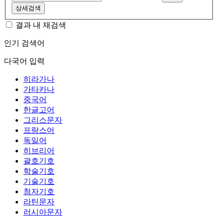
상세검색
결과 내 재검색
인기 검색어
다국어 입력
히라가나
가타카나
중국어
한글고어
그리스문자
프랑스어
독일어
히브리어
괄호기호
학술기호
기술기호
첨자기호
라틴문자
러시아문자