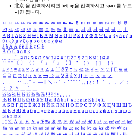
北京 을 입력하시려면
beijing
을 입력하시고 space를 누르
시면 됩니다.
ㅥ
ㅦ
ㅧ
ㅨ
ㅩ
ㅪ
ㅫ
ㅬ
ㅭ
ㅮ
ㅯ
ㅰ
ㅱ
ㅲ
ㅳ
ㅴ
ㅵ
ㅶ
ㅷ
ㅸ
ㅹ
ㅺ
ㅻ
ㅼ
ㅽ
ㅾ
ㅿ
ㆀ
ㆁ
ㆂ
ㆃ
ㆄ
ㆅ
ㆆ
ㆇ
ㆈ
ㆉ
ㆊ
ㆋ
ㆌ
ㆍ
ㆎ
Α
Β
Γ
Δ
Ε
Ζ
Η
Θ
Ι
Κ
Λ
Μ
Ν
Ξ
Ο
Π
Ρ
Σ
Τ
Υ
Φ
Χ
Ψ
Ω
α
β
γ
δ
ε
ζ
η
θ
ι
κ
λ
μ
ν
ξ
ο
π
ρ
σ
τ
υ
φ
χ
ψ
ω
á
à
Á
À
é
è
É
È
ç
Ç
ê
Ä
Ö
Ü
ä
ö
ü
ß
ְ
ֳ
ֲ
ֱ
ָ
ַ
ֵ
ֶ
ִ
ֹ
ּ
ֻ
ׂ
ׁ
ּ
ב
ה
נ
מ
צ
ת
ץ
ש
ד
ג
כ
ע
י
ח
ל
ך
ף
ק
ר
א
ט
ו
ן
ם
פ
‘
’
“
”
〔
〕
〈
〉
「
」
『
』
【
】
＂
（
）
［
］
｛
｝
±
×
÷
≠
≤
≥
∞
∴
♂
♀
∠
⊥
⌒
∂
∇
≡
≒
≪
≫
√
∽
∝
∵
∫
∬
∈
∋
⊆
⊇
⊂
⊃
∪
∩
∧
∨
￢
⇒
⇔
∀
∃
∮
∑
∏
＋
－
＜
＝
＞
、
。
·
‥
…
¨
〃
―
∥
＼
∼
´
～
ˇ
˘
˝
˚
˙
¸
˛
¡
¿
ː
！
＇
，
．
／
：
；
？
＾
＿
｀
｜
½
⅓
⅔
¼
¾
⅛
⅜
⅝
⅞
¹
²
³
⁴
ⁿ
₁
₂
₃
₄
Æ
Ð
Ħ
Ĳ
Ł
Ø
Œ
Þ
Ŧ
Ŋ
æ
đ
ð
ħ
ı
ĳ
ĸ
ŀ
ł
ø
œ
ß
þ
ŧ
ŋ
ŉ
А
Б
В
Г
Д
Е
Ё
Ж
З
И
Й
К
Л
М
Н
О
П
Р
С
Т
У
Ф
Х
Ц
Ч
Ш
Щ
Ъ
Ы
Ь
Э
Ю
Я
а
б
в
г
д
е
ё
ж
з
и
й
к
л
м
н
о
п
р
с
т
у
ф
х
ц
ч
ш
щ
ъ
ы
ь
э
ю
я
′
″
℃
Å
￠
￡
￥
¤
℉
‰
＄
％
Ｆ
￦
㎕
㎖
㎗
ℓ
㎘
㏄
㎣
㎤
㎥
㎦
㎙
㎚
㎛
㎜
㎝
㎞
㎟
㎠
㎡
㎢
㏊
㎍
㎎
㎏
㏏
㎈
㎉
㏈
㎧
㎨
㎰
㎱
㎲
㎳
㎴
㎵
㎶
㎷
㎸
㎹
㎀
㎁
㎂
㎃
㎄
㎺
㎻
㎽
㎾
㎿
㎐
㎑