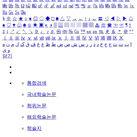
㎒
㎓
㎔
Ω
㏀
㏁
㎊
㎋
㎌
㏖
㏅
㎭
㎮
㎯
㏛
㎩
㎪
㎫
㎬
㏝
㏐
㏓
㏃
㏉
㏜
㏆
§
※
☆
★
○
●
◎
◇
◆
□
■
△
▽
→
←
↑
↓
↔
〓
◁
◀
▷
▶
♤
♠
♡
♥
♧
♣
⊙
◈
▣
◐
◑
▒
▤
▥
▨
▧
▦
▩
♨
☏
☎
☜
☞
¶
†
‡
↕
↗
↙
↖
↘
♭
♩
♪
♬
㉿
㈜
№
㏇
™
㏂
㏘
℡
＃
＆
＊
＠
ª
º
ⅰ
ⅱ
ⅲ
ⅳ
ⅴ
ⅵ
ⅶ
ⅷ
ⅸ
ⅹ
Ⅰ
Ⅱ
Ⅲ
Ⅳ
Ⅴ
Ⅵ
Ⅶ
Ⅷ
Ⅸ
Ⅹ
ا
ب
ت
ث
ج
ح
خ
د
ذ
ر
ز
س
ش
ص
ض
ط
ظ
ع
غ
ف
ق
ک
ل
م
ن
ه
و
ی
닫기
통합검색
국내학술논문
학위논문
해외학술논문
학술지