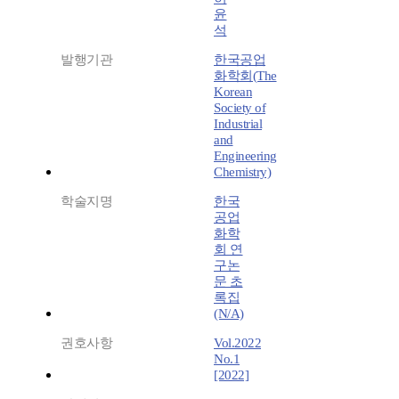
윤
석
발행기관
한국공업
화학회(The
Korean
Society of
Industrial
and
Engineering
Chemistry)
학술지명
한국
공업
화학
회 연
구논
문 초
록집
(N/A)
권호사항
Vol.2022
No.1
[2022]