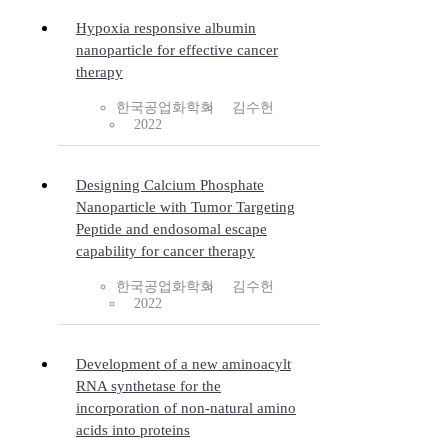
Hypoxia responsive albumin
nanoparticle for effective cancer
therapy
한국공업화학회
김수헌
2022
Designing Calcium Phosphate
Nanoparticle with Tumor Targeting
Peptide and endosomal escape
capability for cancer therapy
한국공업화학회
김수헌
2022
Development of a new aminoacylt
RNA synthetase for the
incorporation of non-natural amino
acids into proteins