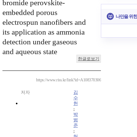
bromide perovskite-
embedded porous
나만을 위한
electrospun nanofibers and
its application as ammonia
detection under gaseous
and aqueous state
한글로보기
https://www.riss.kr/link?id=A108370306
저자
김
수
헌
;
박
범
준
;
허