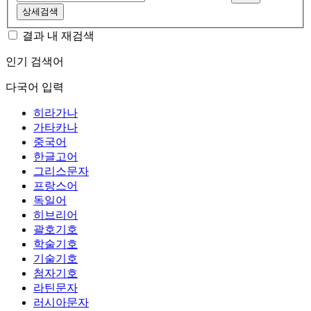
상세검색
결과 내 재검색
인기 검색어
다국어 입력
히라가나
가타카나
중국어
한글고어
그리스문자
프랑스어
독일어
히브리어
괄호기호
학술기호
기술기호
첨자기호
라틴문자
러시아문자