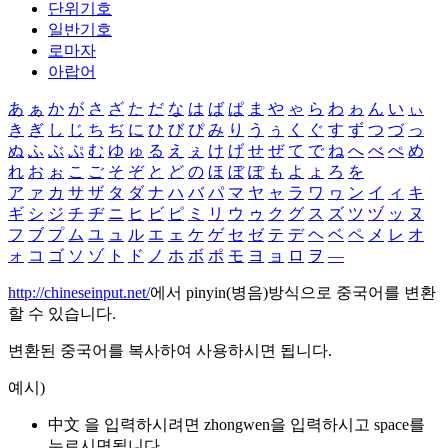
단위기호
일반기호
로마자
아랍어
あ
ぁ
か
が
さ
ざ
た
だ
な
は
ば
ぱ
ま
や
ゃ
ら
わ
ゎ
ん
い
ぃ
き
ぎ
し
じ
ち
ぢ
に
ひ
び
ぴ
み
り
う
ぅ
く
ぐ
す
ず
つ
づ
っ
ぬ
ふ
ぶ
ぷ
む
ゆ
ゅ
る
え
ぇ
け
げ
せ
ぜ
て
で
ね
へ
べ
ぺ
め
れ
お
ぉ
こ
ご
そ
ぞ
と
ど
の
ほ
ぼ
ぽ
も
よ
ょ
ろ
を
ア
ァ
カ
サ
ザ
タ
ダ
ナ
ハ
バ
パ
マ
ヤ
ャ
ラ
ワ
ヮ
ン
イ
ィ
キ
ギ
シ
ジ
チ
ヂ
ニ
ヒ
ビ
ピ
ミ
リ
ウ
ゥ
ク
グ
ス
ズ
ツ
ヅ
ッ
ヌ
フ
ブ
プ
ム
ユ
ュ
ル
エ
ェ
ケ
ゲ
セ
ゼ
テ
デ
ヘ
ベ
ペ
メ
レ
オ
ォ
コ
ゴ
ソ
ゾ
ト
ド
ノ
ホ
ボ
ポ
モ
ヨ
ョ
ロ
ヲ
―
http://chineseinput.net/
에서 pinyin(병음)방식으로 중국어를 변환
할 수 있습니다.
변환된 중국어를 복사하여 사용하시면 됩니다.
예시)
中文 을 입력하시려면
zhongwen
을 입력하시고 space를
누르시면됩니다.