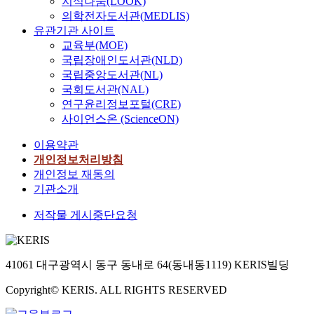
지식나눔(LOOK)
의학전자도서관(MEDLIS)
유관기관 사이트
교육부(MOE)
국립장애인도서관(NLD)
국립중앙도서관(NL)
국회도서관(NAL)
연구윤리정보포털(CRE)
사이언스온 (ScienceON)
이용약관
개인정보처리방침
개인정보 재동의
기관소개
저작물 게시중단요청
41061 대구광역시 동구 동내로 64(동내동1119) KERIS빌딩
Copyright© KERIS. ALL RIGHTS RESERVED