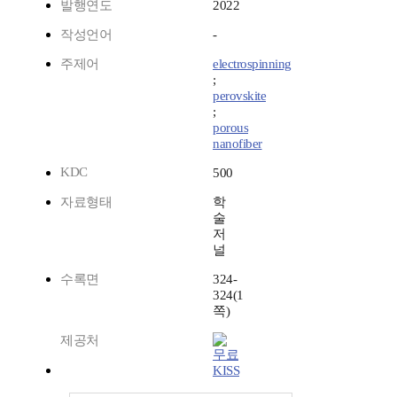
발행연도
2022
작성언어
-
주제어
electrospinning
;
perovskite
;
porous
nanofiber
KDC
500
자료형태
학
술
저
널
수록면
324-
324(1
쪽)
제공처
KISS