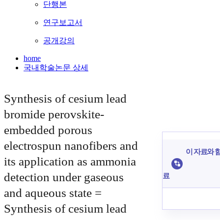
단행본
연구보고서
공개강의
home
국내학술논문 상세
Synthesis of cesium lead
bromide perovskite-
embedded porous
electrospun nanofibers and
이 자료와 함
its application as ammonia
detection under gaseous
료
and aqueous state =
Synthesis of cesium lead