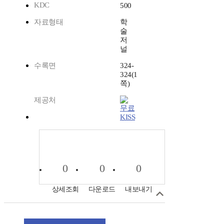
KDC
500
자료형태
학
술
저
널
수록면
324-
324(1
쪽)
제공처
KISS
0
0
0
상세조회
다운로드
내보내기