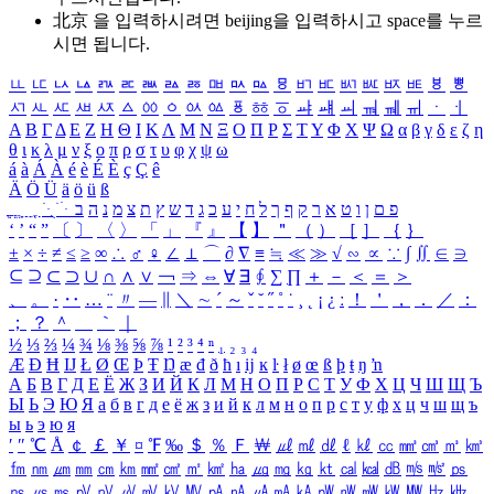
北京 을 입력하시려면
beijing
을 입력하시고 space를 누르
시면 됩니다.
ㅥ
ㅦ
ㅧ
ㅨ
ㅩ
ㅪ
ㅫ
ㅬ
ㅭ
ㅮ
ㅯ
ㅰ
ㅱ
ㅲ
ㅳ
ㅴ
ㅵ
ㅶ
ㅷ
ㅸ
ㅹ
ㅺ
ㅻ
ㅼ
ㅽ
ㅾ
ㅿ
ㆀ
ㆁ
ㆂ
ㆃ
ㆄ
ㆅ
ㆆ
ㆇ
ㆈ
ㆉ
ㆊ
ㆋ
ㆌ
ㆍ
ㆎ
Α
Β
Γ
Δ
Ε
Ζ
Η
Θ
Ι
Κ
Λ
Μ
Ν
Ξ
Ο
Π
Ρ
Σ
Τ
Υ
Φ
Χ
Ψ
Ω
α
β
γ
δ
ε
ζ
η
θ
ι
κ
λ
μ
ν
ξ
ο
π
ρ
σ
τ
υ
φ
χ
ψ
ω
á
à
Á
À
é
è
É
È
ç
Ç
ê
Ä
Ö
Ü
ä
ö
ü
ß
ְ
ֳ
ֲ
ֱ
ָ
ַ
ֵ
ֶ
ִ
ֹ
ּ
ֻ
ׂ
ׁ
ּ
ב
ה
נ
מ
צ
ת
ץ
ש
ד
ג
כ
ע
י
ח
ל
ך
ף
ק
ר
א
ט
ו
ן
ם
פ
‘
’
“
”
〔
〕
〈
〉
「
」
『
』
【
】
＂
（
）
［
］
｛
｝
±
×
÷
≠
≤
≥
∞
∴
♂
♀
∠
⊥
⌒
∂
∇
≡
≒
≪
≫
√
∽
∝
∵
∫
∬
∈
∋
⊆
⊇
⊂
⊃
∪
∩
∧
∨
￢
⇒
⇔
∀
∃
∮
∑
∏
＋
－
＜
＝
＞
、
。
·
‥
…
¨
〃
―
∥
＼
∼
´
～
ˇ
˘
˝
˚
˙
¸
˛
¡
¿
ː
！
＇
，
．
／
：
；
？
＾
＿
｀
｜
½
⅓
⅔
¼
¾
⅛
⅜
⅝
⅞
¹
²
³
⁴
ⁿ
₁
₂
₃
₄
Æ
Ð
Ħ
Ĳ
Ł
Ø
Œ
Þ
Ŧ
Ŋ
æ
đ
ð
ħ
ı
ĳ
ĸ
ŀ
ł
ø
œ
ß
þ
ŧ
ŋ
ŉ
А
Б
В
Г
Д
Е
Ё
Ж
З
И
Й
К
Л
М
Н
О
П
Р
С
Т
У
Ф
Х
Ц
Ч
Ш
Щ
Ъ
Ы
Ь
Э
Ю
Я
а
б
в
г
д
е
ё
ж
з
и
й
к
л
м
н
о
п
р
с
т
у
ф
х
ц
ч
ш
щ
ъ
ы
ь
э
ю
я
′
″
℃
Å
￠
￡
￥
¤
℉
‰
＄
％
Ｆ
￦
㎕
㎖
㎗
ℓ
㎘
㏄
㎣
㎤
㎥
㎦
㎙
㎚
㎛
㎜
㎝
㎞
㎟
㎠
㎡
㎢
㏊
㎍
㎎
㎏
㏏
㎈
㎉
㏈
㎧
㎨
㎰
㎱
㎲
㎳
㎴
㎵
㎶
㎷
㎸
㎹
㎀
㎁
㎂
㎃
㎄
㎺
㎻
㎽
㎾
㎿
㎐
㎑