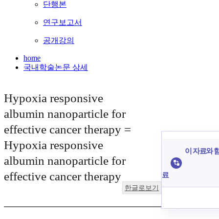
단행본
연구보고서
공개강의
home
국내학술논문 상세
Hypoxia responsive
albumin nanoparticle for
effective cancer therapy =
Hypoxia responsive
이 자료와 함
albumin nanoparticle for
effective cancer therapy
료
한글로보기