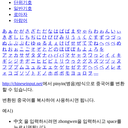
단위기호
일반기호
로마자
아랍어
あ
ぁ
か
が
さ
ざ
た
だ
な
は
ば
ぱ
ま
や
ゃ
ら
わ
ゎ
ん
い
ぃ
き
ぎ
し
じ
ち
ぢ
に
ひ
び
ぴ
み
り
う
ぅ
く
ぐ
す
ず
つ
づ
っ
ぬ
ふ
ぶ
ぷ
む
ゆ
ゅ
る
え
ぇ
け
げ
せ
ぜ
て
で
ね
へ
べ
ぺ
め
れ
お
ぉ
こ
ご
そ
ぞ
と
ど
の
ほ
ぼ
ぽ
も
よ
ょ
ろ
を
ア
ァ
カ
サ
ザ
タ
ダ
ナ
ハ
バ
パ
マ
ヤ
ャ
ラ
ワ
ヮ
ン
イ
ィ
キ
ギ
シ
ジ
チ
ヂ
ニ
ヒ
ビ
ピ
ミ
リ
ウ
ゥ
ク
グ
ス
ズ
ツ
ヅ
ッ
ヌ
フ
ブ
プ
ム
ユ
ュ
ル
エ
ェ
ケ
ゲ
セ
ゼ
テ
デ
ヘ
ベ
ペ
メ
レ
オ
ォ
コ
ゴ
ソ
ゾ
ト
ド
ノ
ホ
ボ
ポ
モ
ヨ
ョ
ロ
ヲ
―
http://chineseinput.net/
에서 pinyin(병음)방식으로 중국어를 변환
할 수 있습니다.
변환된 중국어를 복사하여 사용하시면 됩니다.
예시)
中文 을 입력하시려면
zhongwen
을 입력하시고 space를
누르시면됩니다.