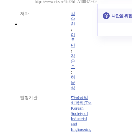
https://www.riss.kr/link?id=A108370305
저자
김
나만을 위한
수
헌
;
이
후
민
;
김
은
수
;
허
윤
석
발행기관
한국공업
화학회(The
Korean
Society of
Industrial
and
Engineering