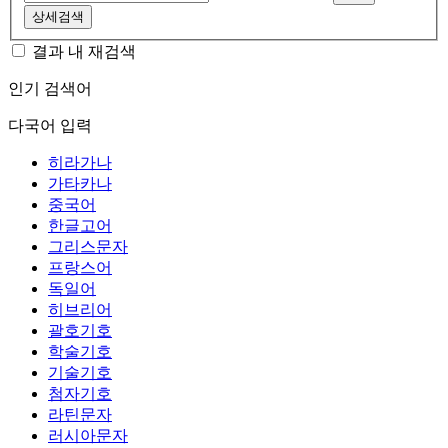
상세검색
결과 내 재검색
인기 검색어
다국어 입력
히라가나
가타카나
중국어
한글고어
그리스문자
프랑스어
독일어
히브리어
괄호기호
학술기호
기술기호
첨자기호
라틴문자
러시아문자