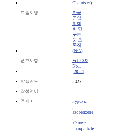
Chemistry)
학술지명
한국
공업
화학
회 연
구논
문 초
록집
(N/A)
권호사항
Vol.2022
No.1
[2022]
발행연도
2022
작성언어
-
주제어
hypoxia
;
azobenzene
;
albumin
nanoparticle