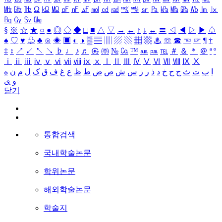
㎒
㎓
㎔
Ω
㏀
㏁
㎊
㎋
㎌
㏖
㏅
㎭
㎮
㎯
㏛
㎩
㎪
㎫
㎬
㏝
㏐
㏓
㏃
㏉
㏜
㏆
§
※
☆
★
○
●
◎
◇
◆
□
■
△
▽
→
←
↑
↓
↔
〓
◁
◀
▷
▶
♤
♠
♡
♥
♧
♣
⊙
◈
▣
◐
◑
▒
▤
▥
▨
▧
▦
▩
♨
☏
☎
☜
☞
¶
†
‡
↕
↗
↙
↖
↘
♭
♩
♪
♬
㉿
㈜
№
㏇
™
㏂
㏘
℡
＃
＆
＊
＠
ª
º
ⅰ
ⅱ
ⅲ
ⅳ
ⅴ
ⅵ
ⅶ
ⅷ
ⅸ
ⅹ
Ⅰ
Ⅱ
Ⅲ
Ⅳ
Ⅴ
Ⅵ
Ⅶ
Ⅷ
Ⅸ
Ⅹ
ا
ب
ت
ث
ج
ح
خ
د
ذ
ر
ز
س
ش
ص
ض
ط
ظ
ع
غ
ف
ق
ک
ل
م
ن
ه
و
ی
닫기
통합검색
국내학술논문
학위논문
해외학술논문
학술지