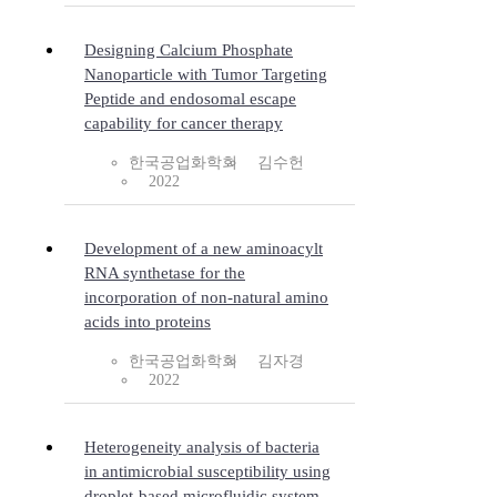
Designing Calcium Phosphate
Nanoparticle with Tumor Targeting
Peptide and endosomal escape
capability for cancer therapy
한국공업화학회
김수헌
2022
Development of a new aminoacylt
RNA synthetase for the
incorporation of non-natural amino
acids into proteins
한국공업화학회
김자경
2022
Heterogeneity analysis of bacteria
in antimicrobial susceptibility using
droplet-based microfluidic system