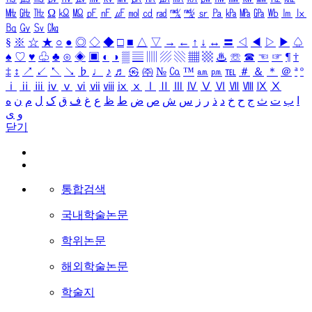
㎒
㎓
㎔
Ω
㏀
㏁
㎊
㎋
㎌
㏖
㏅
㎭
㎮
㎯
㏛
㎩
㎪
㎫
㎬
㏝
㏐
㏓
㏃
㏉
㏜
㏆
§
※
☆
★
○
●
◎
◇
◆
□
■
△
▽
→
←
↑
↓
↔
〓
◁
◀
▷
▶
♤
♠
♡
♥
♧
♣
⊙
◈
▣
◐
◑
▒
▤
▥
▨
▧
▦
▩
♨
☏
☎
☜
☞
¶
†
‡
↕
↗
↙
↖
↘
♭
♩
♪
♬
㉿
㈜
№
㏇
™
㏂
㏘
℡
＃
＆
＊
＠
ª
º
ⅰ
ⅱ
ⅲ
ⅳ
ⅴ
ⅵ
ⅶ
ⅷ
ⅸ
ⅹ
Ⅰ
Ⅱ
Ⅲ
Ⅳ
Ⅴ
Ⅵ
Ⅶ
Ⅷ
Ⅸ
Ⅹ
ا
ب
ت
ث
ج
ح
خ
د
ذ
ر
ز
س
ش
ص
ض
ط
ظ
ع
غ
ف
ق
ک
ل
م
ن
ه
و
ی
닫기
통합검색
국내학술논문
학위논문
해외학술논문
학술지