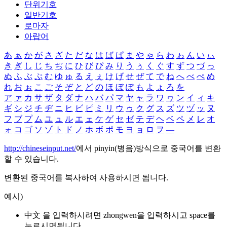
단위기호
일반기호
로마자
아랍어
あ
ぁ
か
が
さ
ざ
た
だ
な
は
ば
ぱ
ま
や
ゃ
ら
わ
ゎ
ん
い
ぃ
き
ぎ
し
じ
ち
ぢ
に
ひ
び
ぴ
み
り
う
ぅ
く
ぐ
す
ず
つ
づ
っ
ぬ
ふ
ぶ
ぷ
む
ゆ
ゅ
る
え
ぇ
け
げ
せ
ぜ
て
で
ね
へ
べ
ぺ
め
れ
お
ぉ
こ
ご
そ
ぞ
と
ど
の
ほ
ぼ
ぽ
も
よ
ょ
ろ
を
ア
ァ
カ
サ
ザ
タ
ダ
ナ
ハ
バ
パ
マ
ヤ
ャ
ラ
ワ
ヮ
ン
イ
ィ
キ
ギ
シ
ジ
チ
ヂ
ニ
ヒ
ビ
ピ
ミ
リ
ウ
ゥ
ク
グ
ス
ズ
ツ
ヅ
ッ
ヌ
フ
ブ
プ
ム
ユ
ュ
ル
エ
ェ
ケ
ゲ
セ
ゼ
テ
デ
ヘ
ベ
ペ
メ
レ
オ
ォ
コ
ゴ
ソ
ゾ
ト
ド
ノ
ホ
ボ
ポ
モ
ヨ
ョ
ロ
ヲ
―
http://chineseinput.net/
에서 pinyin(병음)방식으로 중국어를 변환
할 수 있습니다.
변환된 중국어를 복사하여 사용하시면 됩니다.
예시)
中文 을 입력하시려면
zhongwen
을 입력하시고 space를
누르시면됩니다.