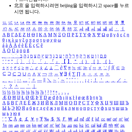
北京 을 입력하시려면
beijing
을 입력하시고 space를 누르
시면 됩니다.
ㅥ
ㅦ
ㅧ
ㅨ
ㅩ
ㅪ
ㅫ
ㅬ
ㅭ
ㅮ
ㅯ
ㅰ
ㅱ
ㅲ
ㅳ
ㅴ
ㅵ
ㅶ
ㅷ
ㅸ
ㅹ
ㅺ
ㅻ
ㅼ
ㅽ
ㅾ
ㅿ
ㆀ
ㆁ
ㆂ
ㆃ
ㆄ
ㆅ
ㆆ
ㆇ
ㆈ
ㆉ
ㆊ
ㆋ
ㆌ
ㆍ
ㆎ
Α
Β
Γ
Δ
Ε
Ζ
Η
Θ
Ι
Κ
Λ
Μ
Ν
Ξ
Ο
Π
Ρ
Σ
Τ
Υ
Φ
Χ
Ψ
Ω
α
β
γ
δ
ε
ζ
η
θ
ι
κ
λ
μ
ν
ξ
ο
π
ρ
σ
τ
υ
φ
χ
ψ
ω
á
à
Á
À
é
è
É
È
ç
Ç
ê
Ä
Ö
Ü
ä
ö
ü
ß
ְ
ֳ
ֲ
ֱ
ָ
ַ
ֵ
ֶ
ִ
ֹ
ּ
ֻ
ׂ
ׁ
ּ
ב
ה
נ
מ
צ
ת
ץ
ש
ד
ג
כ
ע
י
ח
ל
ך
ף
ק
ר
א
ט
ו
ן
ם
פ
‘
’
“
”
〔
〕
〈
〉
「
」
『
』
【
】
＂
（
）
［
］
｛
｝
±
×
÷
≠
≤
≥
∞
∴
♂
♀
∠
⊥
⌒
∂
∇
≡
≒
≪
≫
√
∽
∝
∵
∫
∬
∈
∋
⊆
⊇
⊂
⊃
∪
∩
∧
∨
￢
⇒
⇔
∀
∃
∮
∑
∏
＋
－
＜
＝
＞
、
。
·
‥
…
¨
〃
―
∥
＼
∼
´
～
ˇ
˘
˝
˚
˙
¸
˛
¡
¿
ː
！
＇
，
．
／
：
；
？
＾
＿
｀
｜
½
⅓
⅔
¼
¾
⅛
⅜
⅝
⅞
¹
²
³
⁴
ⁿ
₁
₂
₃
₄
Æ
Ð
Ħ
Ĳ
Ł
Ø
Œ
Þ
Ŧ
Ŋ
æ
đ
ð
ħ
ı
ĳ
ĸ
ŀ
ł
ø
œ
ß
þ
ŧ
ŋ
ŉ
А
Б
В
Г
Д
Е
Ё
Ж
З
И
Й
К
Л
М
Н
О
П
Р
С
Т
У
Ф
Х
Ц
Ч
Ш
Щ
Ъ
Ы
Ь
Э
Ю
Я
а
б
в
г
д
е
ё
ж
з
и
й
к
л
м
н
о
п
р
с
т
у
ф
х
ц
ч
ш
щ
ъ
ы
ь
э
ю
я
′
″
℃
Å
￠
￡
￥
¤
℉
‰
＄
％
Ｆ
￦
㎕
㎖
㎗
ℓ
㎘
㏄
㎣
㎤
㎥
㎦
㎙
㎚
㎛
㎜
㎝
㎞
㎟
㎠
㎡
㎢
㏊
㎍
㎎
㎏
㏏
㎈
㎉
㏈
㎧
㎨
㎰
㎱
㎲
㎳
㎴
㎵
㎶
㎷
㎸
㎹
㎀
㎁
㎂
㎃
㎄
㎺
㎻
㎽
㎾
㎿
㎐
㎑