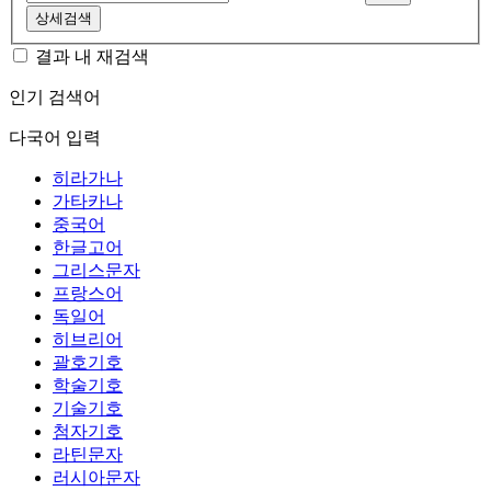
상세검색
결과 내 재검색
인기 검색어
다국어 입력
히라가나
가타카나
중국어
한글고어
그리스문자
프랑스어
독일어
히브리어
괄호기호
학술기호
기술기호
첨자기호
라틴문자
러시아문자