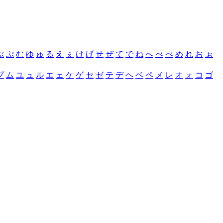
ぶ
ぷ
む
ゆ
ゅ
る
え
ぇ
け
げ
せ
ぜ
て
で
ね
へ
べ
ぺ
め
れ
お
ぉ
プ
ム
ユ
ュ
ル
エ
ェ
ケ
ゲ
セ
ゼ
テ
デ
ヘ
ベ
ペ
メ
レ
オ
ォ
コ
ゴ