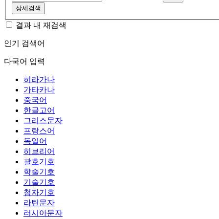
상세검색
결과 내 재검색
인기 검색어
다국어 입력
히라가나
가타카나
중국어
한글고어
그리스문자
프랑스어
독일어
히브리어
괄호기호
학술기호
기술기호
첨자기호
라틴문자
러시아문자