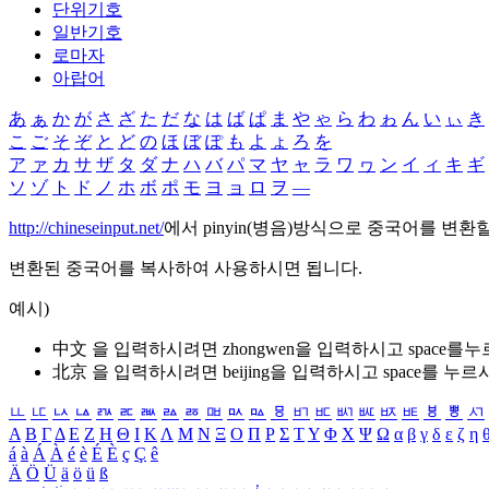
단위기호
일반기호
로마자
아랍어
あ
ぁ
か
が
さ
ざ
た
だ
な
は
ば
ぱ
ま
や
ゃ
ら
わ
ゎ
ん
い
ぃ
き
こ
ご
そ
ぞ
と
ど
の
ほ
ぼ
ぽ
も
よ
ょ
ろ
を
ア
ァ
カ
サ
ザ
タ
ダ
ナ
ハ
バ
パ
マ
ヤ
ャ
ラ
ワ
ヮ
ン
イ
ィ
キ
ギ
ソ
ゾ
ト
ド
ノ
ホ
ボ
ポ
モ
ヨ
ョ
ロ
ヲ
―
http://chineseinput.net/
에서 pinyin(병음)방식으로 중국어를 변환
변환된 중국어를 복사하여 사용하시면 됩니다.
예시)
中文 을 입력하시려면
zhongwen
을 입력하시고 space를
北京 을 입력하시려면
beijing
을 입력하시고 space를 누르
ㅥ
ㅦ
ㅧ
ㅨ
ㅩ
ㅪ
ㅫ
ㅬ
ㅭ
ㅮ
ㅯ
ㅰ
ㅱ
ㅲ
ㅳ
ㅴ
ㅵ
ㅶ
ㅷ
ㅸ
ㅹ
ㅺ
Α
Β
Γ
Δ
Ε
Ζ
Η
Θ
Ι
Κ
Λ
Μ
Ν
Ξ
Ο
Π
Ρ
Σ
Τ
Υ
Φ
Χ
Ψ
Ω
α
β
γ
δ
ε
ζ
η
á
à
Á
À
é
è
É
È
ç
Ç
ê
Ä
Ö
Ü
ä
ö
ü
ß