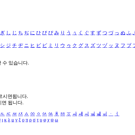
ぎ
し
じ
ち
ぢ
に
ひ
び
ぴ
み
り
う
ぅ
く
ぐ
す
ず
つ
づ
っ
ぬ
ふ
シ
ジ
チ
ヂ
ニ
ヒ
ビ
ピ
ミ
リ
ウ
ゥ
ク
グ
ス
ズ
ツ
ヅ
ッ
ヌ
フ
ブ
할 수 있습니다.
누르시면됩니다.
시면 됩니다.
ㅻ
ㅼ
ㅽ
ㅾ
ㅿ
ㆀ
ㆁ
ㆂ
ㆃ
ㆄ
ㆅ
ㆆ
ㆇ
ㆈ
ㆉ
ㆊ
ㆋ
ㆌ
ㆍ
ㆎ
θ
ι
κ
λ
μ
ν
ξ
ο
π
ρ
σ
τ
υ
φ
χ
ψ
ω