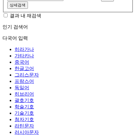
상세검색
결과 내 재검색
인기 검색어
다국어 입력
히라가나
가타카나
중국어
한글고어
그리스문자
프랑스어
독일어
히브리어
괄호기호
학술기호
기술기호
첨자기호
라틴문자
러시아문자