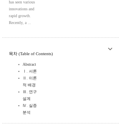
has seen various
innovations and
rapid growth.
Recently, a ...
목차 (Table of Contents)
Abstract
Ⅰ. 서론
Ⅱ. 이론
적 배경
Ⅲ. 연구
설계
Ⅳ. 실증
분석