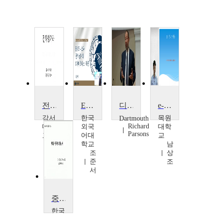
전자상거래
E비즈니스와전자상거래
디지털시대의 기업운영
e-business개론
강서
한국
목원
Dartmouth
Richard
대학
외국
대학
Parsons
교
어대
교
이
학교
남
득
조
상
규
준
조
서
중국경제통상사
한국