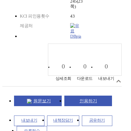
245(23
쪽)
KCI 피인용횟수
43
제공처
DBpia
0
0
0
상세조회
다운로드
내보내기
원문보기
인용하기
내보내기
내책장담기
공유하기
오류접수