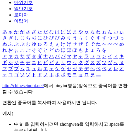
단위기호
일반기호
로마자
아랍어
あ
ぁ
か
が
さ
ざ
た
だ
な
は
ば
ぱ
ま
や
ゃ
ら
わ
ゎ
ん
い
ぃ
き
ぎ
し
じ
ち
ぢ
に
ひ
び
ぴ
み
り
う
ぅ
く
ぐ
す
ず
つ
づ
っ
ぬ
ふ
ぶ
ぷ
む
ゆ
ゅ
る
え
ぇ
け
げ
せ
ぜ
て
で
ね
へ
べ
ぺ
め
れ
お
ぉ
こ
ご
そ
ぞ
と
ど
の
ほ
ぼ
ぽ
も
よ
ょ
ろ
を
ア
ァ
カ
サ
ザ
タ
ダ
ナ
ハ
バ
パ
マ
ヤ
ャ
ラ
ワ
ヮ
ン
イ
ィ
キ
ギ
シ
ジ
チ
ヂ
ニ
ヒ
ビ
ピ
ミ
リ
ウ
ゥ
ク
グ
ス
ズ
ツ
ヅ
ッ
ヌ
フ
ブ
プ
ム
ユ
ュ
ル
エ
ェ
ケ
ゲ
セ
ゼ
テ
デ
ヘ
ベ
ペ
メ
レ
オ
ォ
コ
ゴ
ソ
ゾ
ト
ド
ノ
ホ
ボ
ポ
モ
ヨ
ョ
ロ
ヲ
―
http://chineseinput.net/
에서 pinyin(병음)방식으로 중국어를 변환
할 수 있습니다.
변환된 중국어를 복사하여 사용하시면 됩니다.
예시)
中文 을 입력하시려면
zhongwen
을 입력하시고 space를
누르시면됩니다.