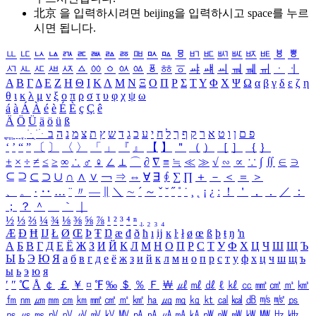
北京 을 입력하시려면
beijing
을 입력하시고 space를 누르
시면 됩니다.
ㅥ
ㅦ
ㅧ
ㅨ
ㅩ
ㅪ
ㅫ
ㅬ
ㅭ
ㅮ
ㅯ
ㅰ
ㅱ
ㅲ
ㅳ
ㅴ
ㅵ
ㅶ
ㅷ
ㅸ
ㅹ
ㅺ
ㅻ
ㅼ
ㅽ
ㅾ
ㅿ
ㆀ
ㆁ
ㆂ
ㆃ
ㆄ
ㆅ
ㆆ
ㆇ
ㆈ
ㆉ
ㆊ
ㆋ
ㆌ
ㆍ
ㆎ
Α
Β
Γ
Δ
Ε
Ζ
Η
Θ
Ι
Κ
Λ
Μ
Ν
Ξ
Ο
Π
Ρ
Σ
Τ
Υ
Φ
Χ
Ψ
Ω
α
β
γ
δ
ε
ζ
η
θ
ι
κ
λ
μ
ν
ξ
ο
π
ρ
σ
τ
υ
φ
χ
ψ
ω
á
à
Á
À
é
è
É
È
ç
Ç
ê
Ä
Ö
Ü
ä
ö
ü
ß
ְ
ֳ
ֲ
ֱ
ָ
ַ
ֵ
ֶ
ִ
ֹ
ּ
ֻ
ׂ
ׁ
ּ
ב
ה
נ
מ
צ
ת
ץ
ש
ד
ג
כ
ע
י
ח
ל
ך
ף
ק
ר
א
ט
ו
ן
ם
פ
‘
’
“
”
〔
〕
〈
〉
「
」
『
』
【
】
＂
（
）
［
］
｛
｝
±
×
÷
≠
≤
≥
∞
∴
♂
♀
∠
⊥
⌒
∂
∇
≡
≒
≪
≫
√
∽
∝
∵
∫
∬
∈
∋
⊆
⊇
⊂
⊃
∪
∩
∧
∨
￢
⇒
⇔
∀
∃
∮
∑
∏
＋
－
＜
＝
＞
、
。
·
‥
…
¨
〃
―
∥
＼
∼
´
～
ˇ
˘
˝
˚
˙
¸
˛
¡
¿
ː
！
＇
，
．
／
：
；
？
＾
＿
｀
｜
½
⅓
⅔
¼
¾
⅛
⅜
⅝
⅞
¹
²
³
⁴
ⁿ
₁
₂
₃
₄
Æ
Ð
Ħ
Ĳ
Ł
Ø
Œ
Þ
Ŧ
Ŋ
æ
đ
ð
ħ
ı
ĳ
ĸ
ŀ
ł
ø
œ
ß
þ
ŧ
ŋ
ŉ
А
Б
В
Г
Д
Е
Ё
Ж
З
И
Й
К
Л
М
Н
О
П
Р
С
Т
У
Ф
Х
Ц
Ч
Ш
Щ
Ъ
Ы
Ь
Э
Ю
Я
а
б
в
г
д
е
ё
ж
з
и
й
к
л
м
н
о
п
р
с
т
у
ф
х
ц
ч
ш
щ
ъ
ы
ь
э
ю
я
′
″
℃
Å
￠
￡
￥
¤
℉
‰
＄
％
Ｆ
￦
㎕
㎖
㎗
ℓ
㎘
㏄
㎣
㎤
㎥
㎦
㎙
㎚
㎛
㎜
㎝
㎞
㎟
㎠
㎡
㎢
㏊
㎍
㎎
㎏
㏏
㎈
㎉
㏈
㎧
㎨
㎰
㎱
㎲
㎳
㎴
㎵
㎶
㎷
㎸
㎹
㎀
㎁
㎂
㎃
㎄
㎺
㎻
㎽
㎾
㎿
㎐
㎑