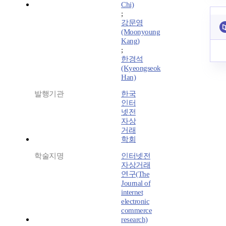
Chi)
;
강문영
(Moonyoung
Kang)
;
한경석
(Kyeongseok
Han)
발행기관
한국
인터
넷전
자상
거래
학회
학술지명
인터넷전
자상거래
연구(The
Journal of
internet
electronic
commerce
research)