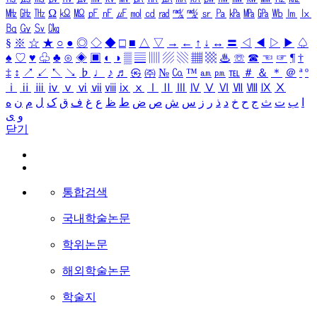
㎒
㎓
㎔
Ω
㏀
㏁
㎊
㎋
㎌
㏖
㏅
㎭
㎮
㎯
㏛
㎩
㎪
㎫
㎬
㏝
㏐
㏓
㏃
㏉
㏜
㏆
§
※
☆
★
○
●
◎
◇
◆
□
■
△
▽
→
←
↑
↓
↔
〓
◁
◀
▷
▶
♤
♠
♡
♥
♧
♣
⊙
◈
▣
◐
◑
▒
▤
▥
▨
▧
▦
▩
♨
☏
☎
☜
☞
¶
†
‡
↕
↗
↙
↖
↘
♭
♩
♪
♬
㉿
㈜
№
㏇
™
㏂
㏘
℡
＃
＆
＊
＠
ª
º
ⅰ
ⅱ
ⅲ
ⅳ
ⅴ
ⅵ
ⅶ
ⅷ
ⅸ
ⅹ
Ⅰ
Ⅱ
Ⅲ
Ⅳ
Ⅴ
Ⅵ
Ⅶ
Ⅷ
Ⅸ
Ⅹ
ا
ب
ت
ث
ج
ح
خ
د
ذ
ر
ز
س
ش
ص
ض
ط
ظ
ع
غ
ف
ق
ک
ل
م
ن
ه
و
ی
닫기
통합검색
국내학술논문
학위논문
해외학술논문
학술지