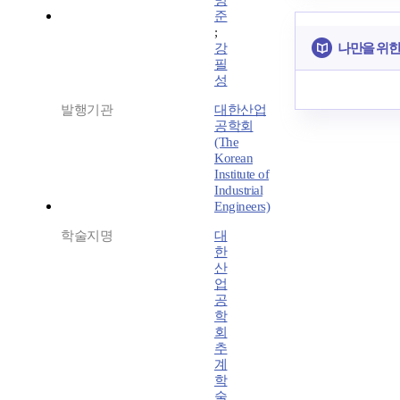
명
준
;
나만을 위한
강
필
성
발행기관
대한산업
공학회
(The
Korean
Institute of
Industrial
Engineers)
학술지명
대
한
산
업
공
학
회
추
계
학
술