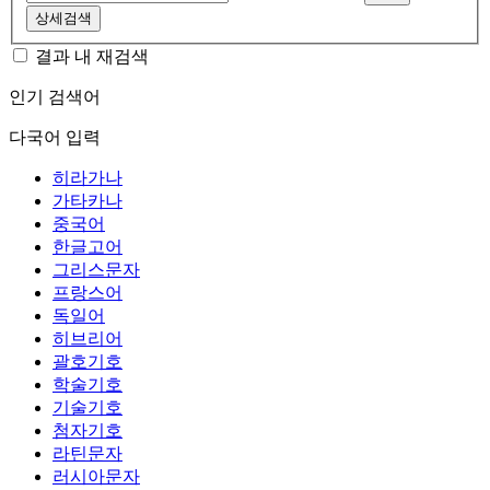
상세검색
결과 내 재검색
인기 검색어
다국어 입력
히라가나
가타카나
중국어
한글고어
그리스문자
프랑스어
독일어
히브리어
괄호기호
학술기호
기술기호
첨자기호
라틴문자
러시아문자