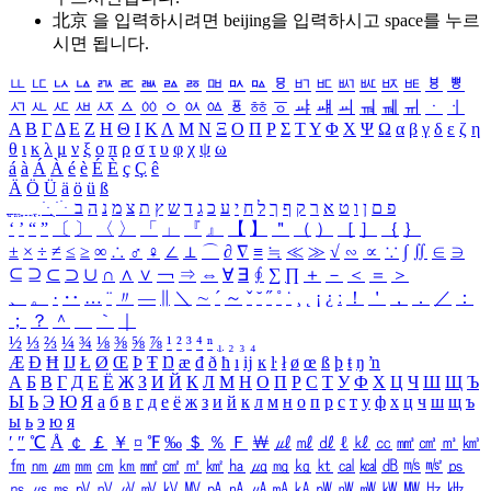
北京 을 입력하시려면
beijing
을 입력하시고 space를 누르
시면 됩니다.
ㅥ
ㅦ
ㅧ
ㅨ
ㅩ
ㅪ
ㅫ
ㅬ
ㅭ
ㅮ
ㅯ
ㅰ
ㅱ
ㅲ
ㅳ
ㅴ
ㅵ
ㅶ
ㅷ
ㅸ
ㅹ
ㅺ
ㅻ
ㅼ
ㅽ
ㅾ
ㅿ
ㆀ
ㆁ
ㆂ
ㆃ
ㆄ
ㆅ
ㆆ
ㆇ
ㆈ
ㆉ
ㆊ
ㆋ
ㆌ
ㆍ
ㆎ
Α
Β
Γ
Δ
Ε
Ζ
Η
Θ
Ι
Κ
Λ
Μ
Ν
Ξ
Ο
Π
Ρ
Σ
Τ
Υ
Φ
Χ
Ψ
Ω
α
β
γ
δ
ε
ζ
η
θ
ι
κ
λ
μ
ν
ξ
ο
π
ρ
σ
τ
υ
φ
χ
ψ
ω
á
à
Á
À
é
è
É
È
ç
Ç
ê
Ä
Ö
Ü
ä
ö
ü
ß
ְ
ֳ
ֲ
ֱ
ָ
ַ
ֵ
ֶ
ִ
ֹ
ּ
ֻ
ׂ
ׁ
ּ
ב
ה
נ
מ
צ
ת
ץ
ש
ד
ג
כ
ע
י
ח
ל
ך
ף
ק
ר
א
ט
ו
ן
ם
פ
‘
’
“
”
〔
〕
〈
〉
「
」
『
』
【
】
＂
（
）
［
］
｛
｝
±
×
÷
≠
≤
≥
∞
∴
♂
♀
∠
⊥
⌒
∂
∇
≡
≒
≪
≫
√
∽
∝
∵
∫
∬
∈
∋
⊆
⊇
⊂
⊃
∪
∩
∧
∨
￢
⇒
⇔
∀
∃
∮
∑
∏
＋
－
＜
＝
＞
、
。
·
‥
…
¨
〃
―
∥
＼
∼
´
～
ˇ
˘
˝
˚
˙
¸
˛
¡
¿
ː
！
＇
，
．
／
：
；
？
＾
＿
｀
｜
½
⅓
⅔
¼
¾
⅛
⅜
⅝
⅞
¹
²
³
⁴
ⁿ
₁
₂
₃
₄
Æ
Ð
Ħ
Ĳ
Ł
Ø
Œ
Þ
Ŧ
Ŋ
æ
đ
ð
ħ
ı
ĳ
ĸ
ŀ
ł
ø
œ
ß
þ
ŧ
ŋ
ŉ
А
Б
В
Г
Д
Е
Ё
Ж
З
И
Й
К
Л
М
Н
О
П
Р
С
Т
У
Ф
Х
Ц
Ч
Ш
Щ
Ъ
Ы
Ь
Э
Ю
Я
а
б
в
г
д
е
ё
ж
з
и
й
к
л
м
н
о
п
р
с
т
у
ф
х
ц
ч
ш
щ
ъ
ы
ь
э
ю
я
′
″
℃
Å
￠
￡
￥
¤
℉
‰
＄
％
Ｆ
￦
㎕
㎖
㎗
ℓ
㎘
㏄
㎣
㎤
㎥
㎦
㎙
㎚
㎛
㎜
㎝
㎞
㎟
㎠
㎡
㎢
㏊
㎍
㎎
㎏
㏏
㎈
㎉
㏈
㎧
㎨
㎰
㎱
㎲
㎳
㎴
㎵
㎶
㎷
㎸
㎹
㎀
㎁
㎂
㎃
㎄
㎺
㎻
㎽
㎾
㎿
㎐
㎑