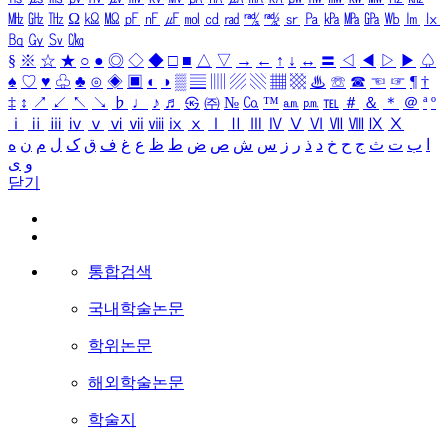
㎒
㎓
㎔
Ω
㏀
㏁
㎊
㎋
㎌
㏖
㏅
㎭
㎮
㎯
㏛
㎩
㎪
㎫
㎬
㏝
㏐
㏓
㏃
㏉
㏜
㏆
§
※
☆
★
○
●
◎
◇
◆
□
■
△
▽
→
←
↑
↓
↔
〓
◁
◀
▷
▶
♤
♠
♡
♥
♧
♣
⊙
◈
▣
◐
◑
▒
▤
▥
▨
▧
▦
▩
♨
☏
☎
☜
☞
¶
†
‡
↕
↗
↙
↖
↘
♭
♩
♪
♬
㉿
㈜
№
㏇
™
㏂
㏘
℡
＃
＆
＊
＠
ª
º
ⅰ
ⅱ
ⅲ
ⅳ
ⅴ
ⅵ
ⅶ
ⅷ
ⅸ
ⅹ
Ⅰ
Ⅱ
Ⅲ
Ⅳ
Ⅴ
Ⅵ
Ⅶ
Ⅷ
Ⅸ
Ⅹ
ا
ب
ت
ث
ج
ح
خ
د
ذ
ر
ز
س
ش
ص
ض
ط
ظ
ع
غ
ف
ق
ک
ل
م
ن
ه
و
ی
닫기
통합검색
국내학술논문
학위논문
해외학술논문
학술지