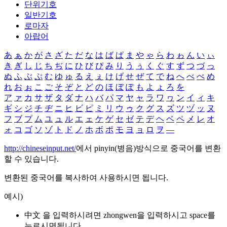
단위기호
일반기호
로마자
아랍어
あ
ぁ
か
が
さ
ざ
た
だ
な
は
ば
ぱ
ま
や
ゃ
ら
わ
ゎ
ん
い
ぃ
き
ぎ
し
じ
ち
ぢ
に
ひ
び
ぴ
み
り
う
ぅ
く
ぐ
す
ず
つ
づ
っ
ぬ
ふ
ぶ
ぷ
む
ゆ
ゅ
る
え
ぇ
け
げ
せ
ぜ
て
で
ね
へ
べ
ぺ
め
れ
お
ぉ
こ
ご
そ
ぞ
と
ど
の
ほ
ぼ
ぽ
も
よ
ょ
ろ
を
ア
ァ
カ
サ
ザ
タ
ダ
ナ
ハ
バ
パ
マ
ヤ
ャ
ラ
ワ
ヮ
ン
イ
ィ
キ
ギ
シ
ジ
チ
ヂ
ニ
ヒ
ビ
ピ
ミ
リ
ウ
ゥ
ク
グ
ス
ズ
ツ
ヅ
ッ
ヌ
フ
ブ
プ
ム
ユ
ュ
ル
エ
ェ
ケ
ゲ
セ
ゼ
テ
デ
ヘ
ベ
ペ
メ
レ
オ
ォ
コ
ゴ
ソ
ゾ
ト
ド
ノ
ホ
ボ
ポ
モ
ヨ
ョ
ロ
ヲ
―
http://chineseinput.net/
에서 pinyin(병음)방식으로 중국어를 변환
할 수 있습니다.
변환된 중국어를 복사하여 사용하시면 됩니다.
예시)
中文 을 입력하시려면
zhongwen
을 입력하시고 space를
누르시면됩니다.