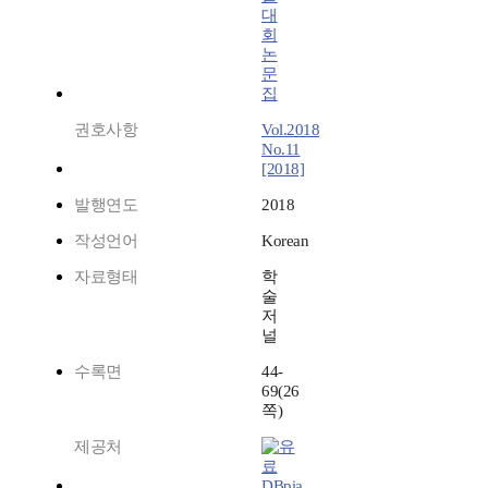
대
회
논
문
집
권호사항
Vol.2018
No.11
[2018]
발행연도
2018
작성언어
Korean
자료형태
학
술
저
널
수록면
44-
69(26
쪽)
제공처
DBpia