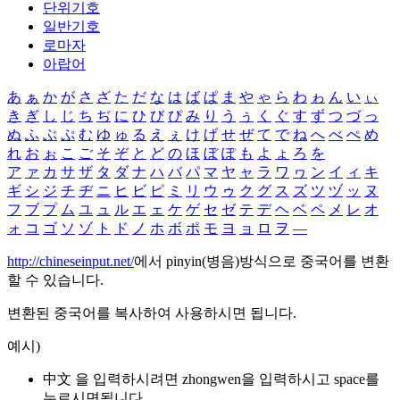
단위기호
일반기호
로마자
아랍어
あ
ぁ
か
が
さ
ざ
た
だ
な
は
ば
ぱ
ま
や
ゃ
ら
わ
ゎ
ん
い
ぃ
き
ぎ
し
じ
ち
ぢ
に
ひ
び
ぴ
み
り
う
ぅ
く
ぐ
す
ず
つ
づ
っ
ぬ
ふ
ぶ
ぷ
む
ゆ
ゅ
る
え
ぇ
け
げ
せ
ぜ
て
で
ね
へ
べ
ぺ
め
れ
お
ぉ
こ
ご
そ
ぞ
と
ど
の
ほ
ぼ
ぽ
も
よ
ょ
ろ
を
ア
ァ
カ
サ
ザ
タ
ダ
ナ
ハ
バ
パ
マ
ヤ
ャ
ラ
ワ
ヮ
ン
イ
ィ
キ
ギ
シ
ジ
チ
ヂ
ニ
ヒ
ビ
ピ
ミ
リ
ウ
ゥ
ク
グ
ス
ズ
ツ
ヅ
ッ
ヌ
フ
ブ
プ
ム
ユ
ュ
ル
エ
ェ
ケ
ゲ
セ
ゼ
テ
デ
ヘ
ベ
ペ
メ
レ
オ
ォ
コ
ゴ
ソ
ゾ
ト
ド
ノ
ホ
ボ
ポ
モ
ヨ
ョ
ロ
ヲ
―
http://chineseinput.net/
에서 pinyin(병음)방식으로 중국어를 변환
할 수 있습니다.
변환된 중국어를 복사하여 사용하시면 됩니다.
예시)
中文 을 입력하시려면
zhongwen
을 입력하시고 space를
누르시면됩니다.