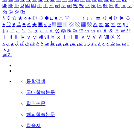
㎒
㎓
㎔
Ω
㏀
㏁
㎊
㎋
㎌
㏖
㏅
㎭
㎮
㎯
㏛
㎩
㎪
㎫
㎬
㏝
㏐
㏓
㏃
㏉
㏜
㏆
§
※
☆
★
○
●
◎
◇
◆
□
■
△
▽
→
←
↑
↓
↔
〓
◁
◀
▷
▶
♤
♠
♡
♥
♧
♣
⊙
◈
▣
◐
◑
▒
▤
▥
▨
▧
▦
▩
♨
☏
☎
☜
☞
¶
†
‡
↕
↗
↙
↖
↘
♭
♩
♪
♬
㉿
㈜
№
㏇
™
㏂
㏘
℡
＃
＆
＊
＠
ª
º
ⅰ
ⅱ
ⅲ
ⅳ
ⅴ
ⅵ
ⅶ
ⅷ
ⅸ
ⅹ
Ⅰ
Ⅱ
Ⅲ
Ⅳ
Ⅴ
Ⅵ
Ⅶ
Ⅷ
Ⅸ
Ⅹ
ا
ب
ت
ث
ج
ح
خ
د
ذ
ر
ز
س
ش
ص
ض
ط
ظ
ع
غ
ف
ق
ک
ل
م
ن
ه
و
ی
닫기
통합검색
국내학술논문
학위논문
해외학술논문
학술지