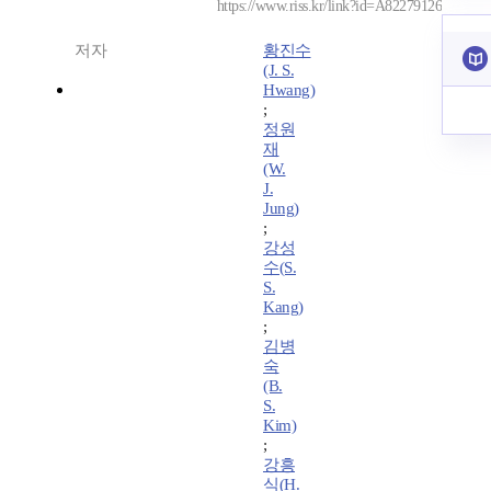
https://www.riss.kr/link?id=A82279126
저자
황진수
(J. S.
Hwang)
;
정원
재
(W.
J.
Jung)
;
강성
수(S.
S.
Kang)
;
김병
숙
(B.
S.
Kim)
;
강흥
식(H.