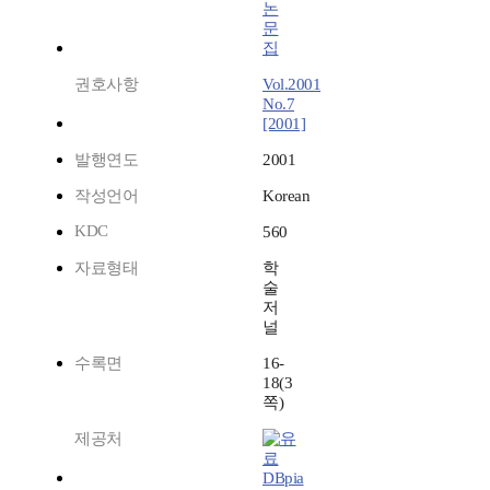
논
문
집
권호사항
Vol.2001
No.7
[2001]
발행연도
2001
작성언어
Korean
KDC
560
자료형태
학
술
저
널
수록면
16-
18(3
쪽)
제공처
DBpia