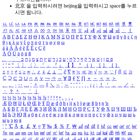
北京 을 입력하시려면
beijing
을 입력하시고 space를 누르
시면 됩니다.
ㅥ
ㅦ
ㅧ
ㅨ
ㅩ
ㅪ
ㅫ
ㅬ
ㅭ
ㅮ
ㅯ
ㅰ
ㅱ
ㅲ
ㅳ
ㅴ
ㅵ
ㅶ
ㅷ
ㅸ
ㅹ
ㅺ
ㅻ
ㅼ
ㅽ
ㅾ
ㅿ
ㆀ
ㆁ
ㆂ
ㆃ
ㆄ
ㆅ
ㆆ
ㆇ
ㆈ
ㆉ
ㆊ
ㆋ
ㆌ
ㆍ
ㆎ
Α
Β
Γ
Δ
Ε
Ζ
Η
Θ
Ι
Κ
Λ
Μ
Ν
Ξ
Ο
Π
Ρ
Σ
Τ
Υ
Φ
Χ
Ψ
Ω
α
β
γ
δ
ε
ζ
η
θ
ι
κ
λ
μ
ν
ξ
ο
π
ρ
σ
τ
υ
φ
χ
ψ
ω
á
à
Á
À
é
è
É
È
ç
Ç
ê
Ä
Ö
Ü
ä
ö
ü
ß
ְ
ֳ
ֲ
ֱ
ָ
ַ
ֵ
ֶ
ִ
ֹ
ּ
ֻ
ׂ
ׁ
ּ
ב
ה
נ
מ
צ
ת
ץ
ש
ד
ג
כ
ע
י
ח
ל
ך
ף
ק
ר
א
ט
ו
ן
ם
פ
‘
’
“
”
〔
〕
〈
〉
「
」
『
』
【
】
＂
（
）
［
］
｛
｝
±
×
÷
≠
≤
≥
∞
∴
♂
♀
∠
⊥
⌒
∂
∇
≡
≒
≪
≫
√
∽
∝
∵
∫
∬
∈
∋
⊆
⊇
⊂
⊃
∪
∩
∧
∨
￢
⇒
⇔
∀
∃
∮
∑
∏
＋
－
＜
＝
＞
、
。
·
‥
…
¨
〃
―
∥
＼
∼
´
～
ˇ
˘
˝
˚
˙
¸
˛
¡
¿
ː
！
＇
，
．
／
：
；
？
＾
＿
｀
｜
½
⅓
⅔
¼
¾
⅛
⅜
⅝
⅞
¹
²
³
⁴
ⁿ
₁
₂
₃
₄
Æ
Ð
Ħ
Ĳ
Ł
Ø
Œ
Þ
Ŧ
Ŋ
æ
đ
ð
ħ
ı
ĳ
ĸ
ŀ
ł
ø
œ
ß
þ
ŧ
ŋ
ŉ
А
Б
В
Г
Д
Е
Ё
Ж
З
И
Й
К
Л
М
Н
О
П
Р
С
Т
У
Ф
Х
Ц
Ч
Ш
Щ
Ъ
Ы
Ь
Э
Ю
Я
а
б
в
г
д
е
ё
ж
з
и
й
к
л
м
н
о
п
р
с
т
у
ф
х
ц
ч
ш
щ
ъ
ы
ь
э
ю
я
′
″
℃
Å
￠
￡
￥
¤
℉
‰
＄
％
Ｆ
￦
㎕
㎖
㎗
ℓ
㎘
㏄
㎣
㎤
㎥
㎦
㎙
㎚
㎛
㎜
㎝
㎞
㎟
㎠
㎡
㎢
㏊
㎍
㎎
㎏
㏏
㎈
㎉
㏈
㎧
㎨
㎰
㎱
㎲
㎳
㎴
㎵
㎶
㎷
㎸
㎹
㎀
㎁
㎂
㎃
㎄
㎺
㎻
㎽
㎾
㎿
㎐
㎑