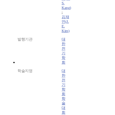
S.
Kang)
;
김재
언(J.
E.
Kim)
발행기관
대
한
전
기
학
회
학술지명
대
한
전
기
학
회
학
술
대
회