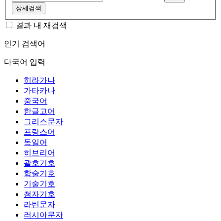
상세검색
결과 내 재검색
인기 검색어
다국어 입력
히라가나
가타카나
중국어
한글고어
그리스문자
프랑스어
독일어
히브리어
괄호기호
학술기호
기술기호
첨자기호
라틴문자
러시아문자