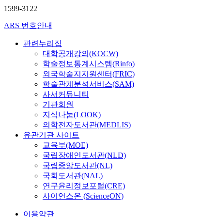
1599-3122
ARS 번호안내
관련누리집
대학공개강의(KOCW)
학술정보통계시스템(Rinfo)
외국학술지지원센터(FRIC)
학술관계분석서비스(SAM)
사서커뮤니티
기관회원
지식나눔(LOOK)
의학전자도서관(MEDLIS)
유관기관 사이트
교육부(MOE)
국립장애인도서관(NLD)
국립중앙도서관(NL)
국회도서관(NAL)
연구윤리정보포털(CRE)
사이언스온 (ScienceON)
이용약관