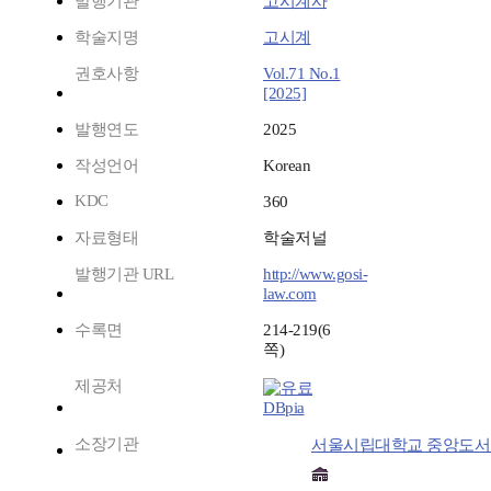
발행기관
고시계사
학술지명
고시계
권호사항
Vol.71 No.1
[2025]
발행연도
2025
작성언어
Korean
KDC
360
자료형태
학술저널
발행기관 URL
http://www.gosi-
law.com
수록면
214-219(6
쪽)
제공처
DBpia
소장기관
서울시립대학교 중앙도서