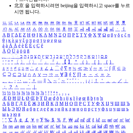
北京 을 입력하시려면
beijing
을 입력하시고 space를 누르
시면 됩니다.
ㅥ
ㅦ
ㅧ
ㅨ
ㅩ
ㅪ
ㅫ
ㅬ
ㅭ
ㅮ
ㅯ
ㅰ
ㅱ
ㅲ
ㅳ
ㅴ
ㅵ
ㅶ
ㅷ
ㅸ
ㅹ
ㅺ
ㅻ
ㅼ
ㅽ
ㅾ
ㅿ
ㆀ
ㆁ
ㆂ
ㆃ
ㆄ
ㆅ
ㆆ
ㆇ
ㆈ
ㆉ
ㆊ
ㆋ
ㆌ
ㆍ
ㆎ
Α
Β
Γ
Δ
Ε
Ζ
Η
Θ
Ι
Κ
Λ
Μ
Ν
Ξ
Ο
Π
Ρ
Σ
Τ
Υ
Φ
Χ
Ψ
Ω
α
β
γ
δ
ε
ζ
η
θ
ι
κ
λ
μ
ν
ξ
ο
π
ρ
σ
τ
υ
φ
χ
ψ
ω
á
à
Á
À
é
è
É
È
ç
Ç
ê
Ä
Ö
Ü
ä
ö
ü
ß
ְ
ֳ
ֲ
ֱ
ָ
ַ
ֵ
ֶ
ִ
ֹ
ּ
ֻ
ׂ
ׁ
ּ
ב
ה
נ
מ
צ
ת
ץ
ש
ד
ג
כ
ע
י
ח
ל
ך
ף
ק
ר
א
ט
ו
ן
ם
פ
‘
’
“
”
〔
〕
〈
〉
「
」
『
』
【
】
＂
（
）
［
］
｛
｝
±
×
÷
≠
≤
≥
∞
∴
♂
♀
∠
⊥
⌒
∂
∇
≡
≒
≪
≫
√
∽
∝
∵
∫
∬
∈
∋
⊆
⊇
⊂
⊃
∪
∩
∧
∨
￢
⇒
⇔
∀
∃
∮
∑
∏
＋
－
＜
＝
＞
、
。
·
‥
…
¨
〃
―
∥
＼
∼
´
～
ˇ
˘
˝
˚
˙
¸
˛
¡
¿
ː
！
＇
，
．
／
：
；
？
＾
＿
｀
｜
½
⅓
⅔
¼
¾
⅛
⅜
⅝
⅞
¹
²
³
⁴
ⁿ
₁
₂
₃
₄
Æ
Ð
Ħ
Ĳ
Ł
Ø
Œ
Þ
Ŧ
Ŋ
æ
đ
ð
ħ
ı
ĳ
ĸ
ŀ
ł
ø
œ
ß
þ
ŧ
ŋ
ŉ
А
Б
В
Г
Д
Е
Ё
Ж
З
И
Й
К
Л
М
Н
О
П
Р
С
Т
У
Ф
Х
Ц
Ч
Ш
Щ
Ъ
Ы
Ь
Э
Ю
Я
а
б
в
г
д
е
ё
ж
з
и
й
к
л
м
н
о
п
р
с
т
у
ф
х
ц
ч
ш
щ
ъ
ы
ь
э
ю
я
′
″
℃
Å
￠
￡
￥
¤
℉
‰
＄
％
Ｆ
￦
㎕
㎖
㎗
ℓ
㎘
㏄
㎣
㎤
㎥
㎦
㎙
㎚
㎛
㎜
㎝
㎞
㎟
㎠
㎡
㎢
㏊
㎍
㎎
㎏
㏏
㎈
㎉
㏈
㎧
㎨
㎰
㎱
㎲
㎳
㎴
㎵
㎶
㎷
㎸
㎹
㎀
㎁
㎂
㎃
㎄
㎺
㎻
㎽
㎾
㎿
㎐
㎑