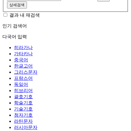
상세검색
결과 내 재검색
인기 검색어
다국어 입력
히라가나
가타카나
중국어
한글고어
그리스문자
프랑스어
독일어
히브리어
괄호기호
학술기호
기술기호
첨자기호
라틴문자
러시아문자