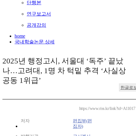
단행본
연구보고서
공개강의
home
국내학술논문 상세
2025년 행정고시, 서울대 ‘독주’ 끝났
나…고려대, 1명 차 턱밑 추격 ‘사실상
공동 1위급’
한글로
https://www.riss.kr/link?id=A1101
저자
편집부(편
집자)