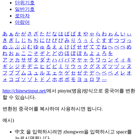
단위기호
일반기호
로마자
아랍어
あ
ぁ
か
が
さ
ざ
た
だ
な
は
ば
ぱ
ま
や
ゃ
ら
わ
ゎ
ん
い
ぃ
き
ぎ
し
じ
ち
ぢ
に
ひ
び
ぴ
み
り
う
ぅ
く
ぐ
す
ず
つ
づ
っ
ぬ
ふ
ぶ
ぷ
む
ゆ
ゅ
る
え
ぇ
け
げ
せ
ぜ
て
で
ね
へ
べ
ぺ
め
れ
お
ぉ
こ
ご
そ
ぞ
と
ど
の
ほ
ぼ
ぽ
も
よ
ょ
ろ
を
ア
ァ
カ
サ
ザ
タ
ダ
ナ
ハ
バ
パ
マ
ヤ
ャ
ラ
ワ
ヮ
ン
イ
ィ
キ
ギ
シ
ジ
チ
ヂ
ニ
ヒ
ビ
ピ
ミ
リ
ウ
ゥ
ク
グ
ス
ズ
ツ
ヅ
ッ
ヌ
フ
ブ
プ
ム
ユ
ュ
ル
エ
ェ
ケ
ゲ
セ
ゼ
テ
デ
ヘ
ベ
ペ
メ
レ
オ
ォ
コ
ゴ
ソ
ゾ
ト
ド
ノ
ホ
ボ
ポ
モ
ヨ
ョ
ロ
ヲ
―
http://chineseinput.net/
에서 pinyin(병음)방식으로 중국어를 변환
할 수 있습니다.
변환된 중국어를 복사하여 사용하시면 됩니다.
예시)
中文 을 입력하시려면
zhongwen
을 입력하시고 space를
누르시면됩니다.