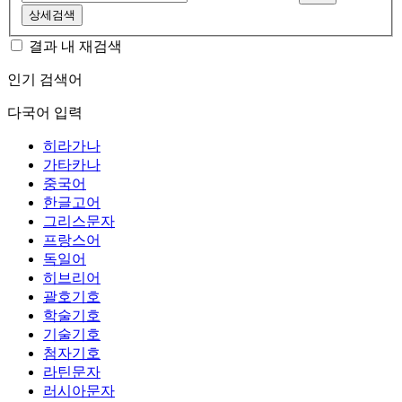
상세검색
결과 내 재검색
인기 검색어
다국어 입력
히라가나
가타카나
중국어
한글고어
그리스문자
프랑스어
독일어
히브리어
괄호기호
학술기호
기술기호
첨자기호
라틴문자
러시아문자