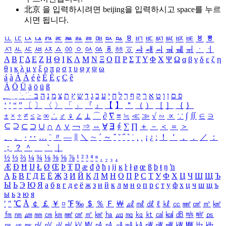
北京 을 입력하시려면
beijing
을 입력하시고 space를 누르
시면 됩니다.
ㅥ
ㅦ
ㅧ
ㅨ
ㅩ
ㅪ
ㅫ
ㅬ
ㅭ
ㅮ
ㅯ
ㅰ
ㅱ
ㅲ
ㅳ
ㅴ
ㅵ
ㅶ
ㅷ
ㅸ
ㅹ
ㅺ
ㅻ
ㅼ
ㅽ
ㅾ
ㅿ
ㆀ
ㆁ
ㆂ
ㆃ
ㆄ
ㆅ
ㆆ
ㆇ
ㆈ
ㆉ
ㆊ
ㆋ
ㆌ
ㆍ
ㆎ
Α
Β
Γ
Δ
Ε
Ζ
Η
Θ
Ι
Κ
Λ
Μ
Ν
Ξ
Ο
Π
Ρ
Σ
Τ
Υ
Φ
Χ
Ψ
Ω
α
β
γ
δ
ε
ζ
η
θ
ι
κ
λ
μ
ν
ξ
ο
π
ρ
σ
τ
υ
φ
χ
ψ
ω
á
à
Á
À
é
è
É
È
ç
Ç
ê
Ä
Ö
Ü
ä
ö
ü
ß
ְ
ֳ
ֲ
ֱ
ָ
ַ
ֵ
ֶ
ִ
ֹ
ּ
ֻ
ׂ
ׁ
ּ
ב
ה
נ
מ
צ
ת
ץ
ש
ד
ג
כ
ע
י
ח
ל
ך
ף
ק
ר
א
ט
ו
ן
ם
פ
‘
’
“
”
〔
〕
〈
〉
「
」
『
』
【
】
＂
（
）
［
］
｛
｝
±
×
÷
≠
≤
≥
∞
∴
♂
♀
∠
⊥
⌒
∂
∇
≡
≒
≪
≫
√
∽
∝
∵
∫
∬
∈
∋
⊆
⊇
⊂
⊃
∪
∩
∧
∨
￢
⇒
⇔
∀
∃
∮
∑
∏
＋
－
＜
＝
＞
、
。
·
‥
…
¨
〃
―
∥
＼
∼
´
～
ˇ
˘
˝
˚
˙
¸
˛
¡
¿
ː
！
＇
，
．
／
：
；
？
＾
＿
｀
｜
½
⅓
⅔
¼
¾
⅛
⅜
⅝
⅞
¹
²
³
⁴
ⁿ
₁
₂
₃
₄
Æ
Ð
Ħ
Ĳ
Ł
Ø
Œ
Þ
Ŧ
Ŋ
æ
đ
ð
ħ
ı
ĳ
ĸ
ŀ
ł
ø
œ
ß
þ
ŧ
ŋ
ŉ
А
Б
В
Г
Д
Е
Ё
Ж
З
И
Й
К
Л
М
Н
О
П
Р
С
Т
У
Ф
Х
Ц
Ч
Ш
Щ
Ъ
Ы
Ь
Э
Ю
Я
а
б
в
г
д
е
ё
ж
з
и
й
к
л
м
н
о
п
р
с
т
у
ф
х
ц
ч
ш
щ
ъ
ы
ь
э
ю
я
′
″
℃
Å
￠
￡
￥
¤
℉
‰
＄
％
Ｆ
￦
㎕
㎖
㎗
ℓ
㎘
㏄
㎣
㎤
㎥
㎦
㎙
㎚
㎛
㎜
㎝
㎞
㎟
㎠
㎡
㎢
㏊
㎍
㎎
㎏
㏏
㎈
㎉
㏈
㎧
㎨
㎰
㎱
㎲
㎳
㎴
㎵
㎶
㎷
㎸
㎹
㎀
㎁
㎂
㎃
㎄
㎺
㎻
㎽
㎾
㎿
㎐
㎑