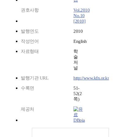
집
권호사항
Vol.2010
No.10
[2010]
발행연도
2010
작성언어
English
자료형태
학
술
저
널
발행기관 URL
http://www.kfn.or.kr
수록면
51-
52(2
쪽)
제공처
DBpia