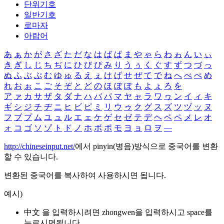
단위기호
일반기호
로마자
아랍어
あ
ぁ
か
が
さ
ざ
た
だ
な
は
ば
ぱ
ま
や
ゃ
ら
わ
ゎ
ん
い
ぃ
き
ぎ
し
じ
ち
ぢ
に
ひ
び
ぴ
み
り
う
ぅ
く
ぐ
す
ず
つ
づ
っ
ぬ
ふ
ぶ
ぷ
む
ゆ
ゅ
る
え
ぇ
け
げ
せ
ぜ
て
で
ね
へ
べ
ぺ
め
れ
お
ぉ
こ
ご
そ
ぞ
と
ど
の
ほ
ぼ
ぽ
も
よ
ょ
ろ
を
ア
ァ
カ
サ
ザ
タ
ダ
ナ
ハ
バ
パ
マ
ヤ
ャ
ラ
ワ
ヮ
ン
イ
ィ
キ
ギ
シ
ジ
チ
ヂ
ニ
ヒ
ビ
ピ
ミ
リ
ウ
ゥ
ク
グ
ス
ズ
ツ
ヅ
ッ
ヌ
フ
ブ
プ
ム
ユ
ュ
ル
エ
ェ
ケ
ゲ
セ
ゼ
テ
デ
ヘ
ベ
ペ
メ
レ
オ
ォ
コ
ゴ
ソ
ゾ
ト
ド
ノ
ホ
ボ
ポ
モ
ヨ
ョ
ロ
ヲ
―
http://chineseinput.net/
에서 pinyin(병음)방식으로 중국어를 변환
할 수 있습니다.
변환된 중국어를 복사하여 사용하시면 됩니다.
예시)
中文 을 입력하시려면
zhongwen
을 입력하시고 space를
누르시면됩니다.