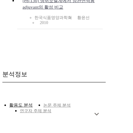
[P8-130] 생쥐모델계에서 장관면역용
adjuvant의 활성 비교
한국식품영양과학회
황윤선
2010
분석정보
활용도 분석
논문 주제 분석
연구자 주제 분석