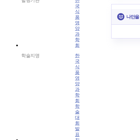
발행기관
한
국
식
나만을
품
영
양
과
학
회
학술지명
한
국
식
품
영
양
과
학
회
학
술
대
회
발
표