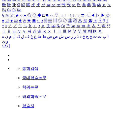
㎒
㎓
㎔
Ω
㏀
㏁
㎊
㎋
㎌
㏖
㏅
㎭
㎮
㎯
㏛
㎩
㎪
㎫
㎬
㏝
㏐
㏓
㏃
㏉
㏜
㏆
§
※
☆
★
○
●
◎
◇
◆
□
■
△
▽
→
←
↑
↓
↔
〓
◁
◀
▷
▶
♤
♠
♡
♥
♧
♣
⊙
◈
▣
◐
◑
▒
▤
▥
▨
▧
▦
▩
♨
☏
☎
☜
☞
¶
†
‡
↕
↗
↙
↖
↘
♭
♩
♪
♬
㉿
㈜
№
㏇
™
㏂
㏘
℡
＃
＆
＊
＠
ª
º
ⅰ
ⅱ
ⅲ
ⅳ
ⅴ
ⅵ
ⅶ
ⅷ
ⅸ
ⅹ
Ⅰ
Ⅱ
Ⅲ
Ⅳ
Ⅴ
Ⅵ
Ⅶ
Ⅷ
Ⅸ
Ⅹ
ا
ب
ت
ث
ج
ح
خ
د
ذ
ر
ز
س
ش
ص
ض
ط
ظ
ع
غ
ف
ق
ک
ل
م
ن
ه
و
ی
닫기
통합검색
국내학술논문
학위논문
해외학술논문
학술지