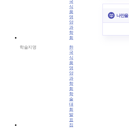
국
식
품
나만을
영
양
과
학
회
학술지명
한
국
식
품
영
양
과
학
회
학
술
대
회
발
표
집