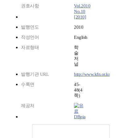
권호사항
Vol.2010
No.10
[2010]
발행연도
2010
작성언어
English
자료형태
학
술
저
널
발행기관 URL
http://www.kfn.or.kr
수록면
45-
48(4
쪽)
제공처
DBpia