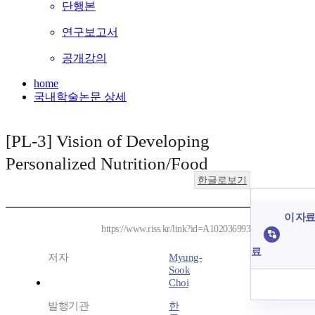
단행본
연구보고서
공개강의
home
국내학술논문 상세
[PL-3] Vision of Developing
Personalized Nutrition/Food
한글로보기
이 자료
https://www.riss.kr/link?id=A102036993
료
저자
Myung-
Sook
Choi
발행기관
한