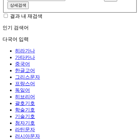
상세검색
결과 내 재검색
인기 검색어
다국어 입력
히라가나
가타카나
중국어
한글고어
그리스문자
프랑스어
독일어
히브리어
괄호기호
학술기호
기술기호
첨자기호
라틴문자
러시아문자