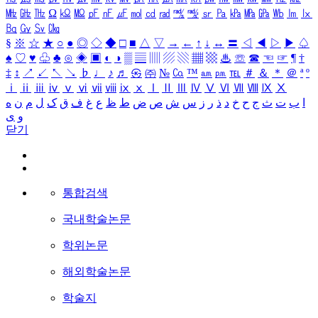
㎒
㎓
㎔
Ω
㏀
㏁
㎊
㎋
㎌
㏖
㏅
㎭
㎮
㎯
㏛
㎩
㎪
㎫
㎬
㏝
㏐
㏓
㏃
㏉
㏜
㏆
§
※
☆
★
○
●
◎
◇
◆
□
■
△
▽
→
←
↑
↓
↔
〓
◁
◀
▷
▶
♤
♠
♡
♥
♧
♣
⊙
◈
▣
◐
◑
▒
▤
▥
▨
▧
▦
▩
♨
☏
☎
☜
☞
¶
†
‡
↕
↗
↙
↖
↘
♭
♩
♪
♬
㉿
㈜
№
㏇
™
㏂
㏘
℡
＃
＆
＊
＠
ª
º
ⅰ
ⅱ
ⅲ
ⅳ
ⅴ
ⅵ
ⅶ
ⅷ
ⅸ
ⅹ
Ⅰ
Ⅱ
Ⅲ
Ⅳ
Ⅴ
Ⅵ
Ⅶ
Ⅷ
Ⅸ
Ⅹ
ا
ب
ت
ث
ج
ح
خ
د
ذ
ر
ز
س
ش
ص
ض
ط
ظ
ع
غ
ف
ق
ک
ل
م
ن
ه
و
ی
닫기
통합검색
국내학술논문
학위논문
해외학술논문
학술지