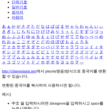
단위기호
일반기호
로마자
아랍어
あ
ぁ
か
が
さ
ざ
た
だ
な
は
ば
ぱ
ま
や
ゃ
ら
わ
ゎ
ん
い
ぃ
き
ぎ
し
じ
ち
ぢ
に
ひ
び
ぴ
み
り
う
ぅ
く
ぐ
す
ず
つ
づ
っ
ぬ
ふ
ぶ
ぷ
む
ゆ
ゅ
る
え
ぇ
け
げ
せ
ぜ
て
で
ね
へ
べ
ぺ
め
れ
お
ぉ
こ
ご
そ
ぞ
と
ど
の
ほ
ぼ
ぽ
も
よ
ょ
ろ
を
ア
ァ
カ
サ
ザ
タ
ダ
ナ
ハ
バ
パ
マ
ヤ
ャ
ラ
ワ
ヮ
ン
イ
ィ
キ
ギ
シ
ジ
チ
ヂ
ニ
ヒ
ビ
ピ
ミ
リ
ウ
ゥ
ク
グ
ス
ズ
ツ
ヅ
ッ
ヌ
フ
ブ
プ
ム
ユ
ュ
ル
エ
ェ
ケ
ゲ
セ
ゼ
テ
デ
ヘ
ベ
ペ
メ
レ
オ
ォ
コ
ゴ
ソ
ゾ
ト
ド
ノ
ホ
ボ
ポ
モ
ヨ
ョ
ロ
ヲ
―
http://chineseinput.net/
에서 pinyin(병음)방식으로 중국어를 변환
할 수 있습니다.
변환된 중국어를 복사하여 사용하시면 됩니다.
예시)
中文 을 입력하시려면
zhongwen
을 입력하시고 space를
누르시면됩니다.