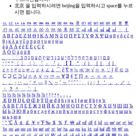
北京 을 입력하시려면
beijing
을 입력하시고 space를 누르
시면 됩니다.
ㅥ
ㅦ
ㅧ
ㅨ
ㅩ
ㅪ
ㅫ
ㅬ
ㅭ
ㅮ
ㅯ
ㅰ
ㅱ
ㅲ
ㅳ
ㅴ
ㅵ
ㅶ
ㅷ
ㅸ
ㅹ
ㅺ
ㅻ
ㅼ
ㅽ
ㅾ
ㅿ
ㆀ
ㆁ
ㆂ
ㆃ
ㆄ
ㆅ
ㆆ
ㆇ
ㆈ
ㆉ
ㆊ
ㆋ
ㆌ
ㆍ
ㆎ
Α
Β
Γ
Δ
Ε
Ζ
Η
Θ
Ι
Κ
Λ
Μ
Ν
Ξ
Ο
Π
Ρ
Σ
Τ
Υ
Φ
Χ
Ψ
Ω
α
β
γ
δ
ε
ζ
η
θ
ι
κ
λ
μ
ν
ξ
ο
π
ρ
σ
τ
υ
φ
χ
ψ
ω
á
à
Á
À
é
è
É
È
ç
Ç
ê
Ä
Ö
Ü
ä
ö
ü
ß
ְ
ֳ
ֲ
ֱ
ָ
ַ
ֵ
ֶ
ִ
ֹ
ּ
ֻ
ׂ
ׁ
ּ
ב
ה
נ
מ
צ
ת
ץ
ש
ד
ג
כ
ע
י
ח
ל
ך
ף
ק
ר
א
ט
ו
ן
ם
פ
‘
’
“
”
〔
〕
〈
〉
「
」
『
』
【
】
＂
（
）
［
］
｛
｝
±
×
÷
≠
≤
≥
∞
∴
♂
♀
∠
⊥
⌒
∂
∇
≡
≒
≪
≫
√
∽
∝
∵
∫
∬
∈
∋
⊆
⊇
⊂
⊃
∪
∩
∧
∨
￢
⇒
⇔
∀
∃
∮
∑
∏
＋
－
＜
＝
＞
、
。
·
‥
…
¨
〃
―
∥
＼
∼
´
～
ˇ
˘
˝
˚
˙
¸
˛
¡
¿
ː
！
＇
，
．
／
：
；
？
＾
＿
｀
｜
½
⅓
⅔
¼
¾
⅛
⅜
⅝
⅞
¹
²
³
⁴
ⁿ
₁
₂
₃
₄
Æ
Ð
Ħ
Ĳ
Ł
Ø
Œ
Þ
Ŧ
Ŋ
æ
đ
ð
ħ
ı
ĳ
ĸ
ŀ
ł
ø
œ
ß
þ
ŧ
ŋ
ŉ
А
Б
В
Г
Д
Е
Ё
Ж
З
И
Й
К
Л
М
Н
О
П
Р
С
Т
У
Ф
Х
Ц
Ч
Ш
Щ
Ъ
Ы
Ь
Э
Ю
Я
а
б
в
г
д
е
ё
ж
з
и
й
к
л
м
н
о
п
р
с
т
у
ф
х
ц
ч
ш
щ
ъ
ы
ь
э
ю
я
′
″
℃
Å
￠
￡
￥
¤
℉
‰
＄
％
Ｆ
￦
㎕
㎖
㎗
ℓ
㎘
㏄
㎣
㎤
㎥
㎦
㎙
㎚
㎛
㎜
㎝
㎞
㎟
㎠
㎡
㎢
㏊
㎍
㎎
㎏
㏏
㎈
㎉
㏈
㎧
㎨
㎰
㎱
㎲
㎳
㎴
㎵
㎶
㎷
㎸
㎹
㎀
㎁
㎂
㎃
㎄
㎺
㎻
㎽
㎾
㎿
㎐
㎑