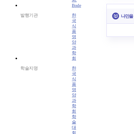
M.
Bode
발행기관
한
나만을
국
식
품
영
양
과
학
회
학술지명
한
국
식
품
영
양
과
학
회
학
술
대
회