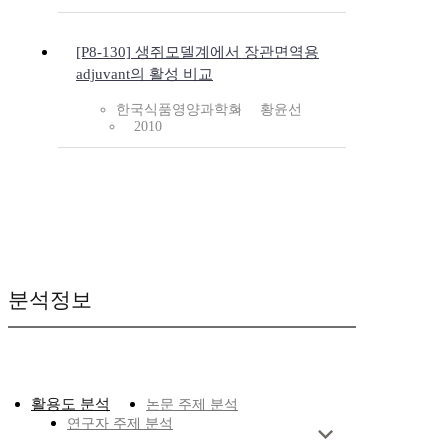
[P8-130] 생쥐모델계에서 장관면역용
adjuvant의 활성 비교
한국식품영양과학회
황윤선
2010
분석정보
활용도 분석
논문 주제 분석
연구자 주제 분석