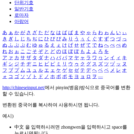
단위기호
일반기호
로마자
아랍어
あ
ぁ
か
が
さ
ざ
た
だ
な
は
ば
ぱ
ま
や
ゃ
ら
わ
ゎ
ん
い
ぃ
き
ぎ
し
じ
ち
ぢ
に
ひ
び
ぴ
み
り
う
ぅ
く
ぐ
す
ず
つ
づ
っ
ぬ
ふ
ぶ
ぷ
む
ゆ
ゅ
る
え
ぇ
け
げ
せ
ぜ
て
で
ね
へ
べ
ぺ
め
れ
お
ぉ
こ
ご
そ
ぞ
と
ど
の
ほ
ぼ
ぽ
も
よ
ょ
ろ
を
ア
ァ
カ
サ
ザ
タ
ダ
ナ
ハ
バ
パ
マ
ヤ
ャ
ラ
ワ
ヮ
ン
イ
ィ
キ
ギ
シ
ジ
チ
ヂ
ニ
ヒ
ビ
ピ
ミ
リ
ウ
ゥ
ク
グ
ス
ズ
ツ
ヅ
ッ
ヌ
フ
ブ
プ
ム
ユ
ュ
ル
エ
ェ
ケ
ゲ
セ
ゼ
テ
デ
ヘ
ベ
ペ
メ
レ
オ
ォ
コ
ゴ
ソ
ゾ
ト
ド
ノ
ホ
ボ
ポ
モ
ヨ
ョ
ロ
ヲ
―
http://chineseinput.net/
에서 pinyin(병음)방식으로 중국어를 변환
할 수 있습니다.
변환된 중국어를 복사하여 사용하시면 됩니다.
예시)
中文 을 입력하시려면
zhongwen
을 입력하시고 space를
누르시면됩니다.