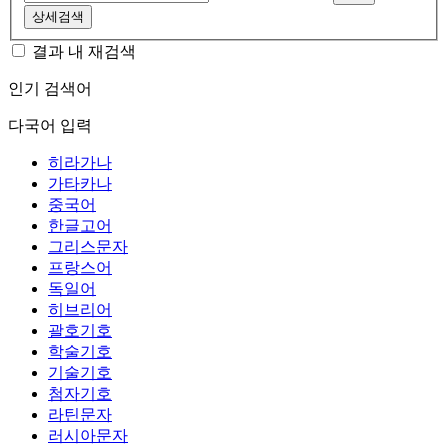
상세검색
결과 내 재검색
인기 검색어
다국어 입력
히라가나
가타카나
중국어
한글고어
그리스문자
프랑스어
독일어
히브리어
괄호기호
학술기호
기술기호
첨자기호
라틴문자
러시아문자