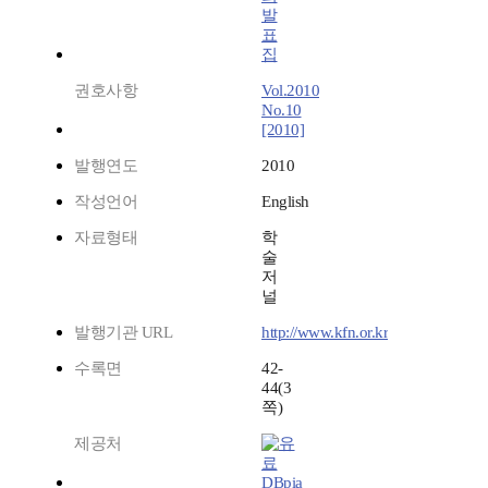
발
표
집
권호사항
Vol.2010
No.10
[2010]
발행연도
2010
작성언어
English
자료형태
학
술
저
널
발행기관 URL
http://www.kfn.or.kr
수록면
42-
44(3
쪽)
제공처
DBpia