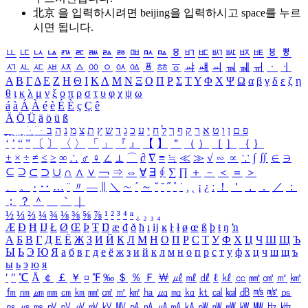
北京 을 입력하시려면
beijing
을 입력하시고 space를 누르
시면 됩니다.
ㅥ
ㅦ
ㅧ
ㅨ
ㅩ
ㅪ
ㅫ
ㅬ
ㅭ
ㅮ
ㅯ
ㅰ
ㅱ
ㅲ
ㅳ
ㅴ
ㅵ
ㅶ
ㅷ
ㅸ
ㅹ
ㅺ
ㅻ
ㅼ
ㅽ
ㅾ
ㅿ
ㆀ
ㆁ
ㆂ
ㆃ
ㆄ
ㆅ
ㆆ
ㆇ
ㆈ
ㆉ
ㆊ
ㆋ
ㆌ
ㆍ
ㆎ
Α
Β
Γ
Δ
Ε
Ζ
Η
Θ
Ι
Κ
Λ
Μ
Ν
Ξ
Ο
Π
Ρ
Σ
Τ
Υ
Φ
Χ
Ψ
Ω
α
β
γ
δ
ε
ζ
η
θ
ι
κ
λ
μ
ν
ξ
ο
π
ρ
σ
τ
υ
φ
χ
ψ
ω
á
à
Á
À
é
è
É
È
ç
Ç
ê
Ä
Ö
Ü
ä
ö
ü
ß
ְ
ֳ
ֲ
ֱ
ָ
ַ
ֵ
ֶ
ִ
ֹ
ּ
ֻ
ׂ
ׁ
ּ
ב
ה
נ
מ
צ
ת
ץ
ש
ד
ג
כ
ע
י
ח
ל
ך
ף
ק
ר
א
ט
ו
ן
ם
פ
‘
’
“
”
〔
〕
〈
〉
「
」
『
』
【
】
＂
（
）
［
］
｛
｝
±
×
÷
≠
≤
≥
∞
∴
♂
♀
∠
⊥
⌒
∂
∇
≡
≒
≪
≫
√
∽
∝
∵
∫
∬
∈
∋
⊆
⊇
⊂
⊃
∪
∩
∧
∨
￢
⇒
⇔
∀
∃
∮
∑
∏
＋
－
＜
＝
＞
、
。
·
‥
…
¨
〃
―
∥
＼
∼
´
～
ˇ
˘
˝
˚
˙
¸
˛
¡
¿
ː
！
＇
，
．
／
：
；
？
＾
＿
｀
｜
½
⅓
⅔
¼
¾
⅛
⅜
⅝
⅞
¹
²
³
⁴
ⁿ
₁
₂
₃
₄
Æ
Ð
Ħ
Ĳ
Ł
Ø
Œ
Þ
Ŧ
Ŋ
æ
đ
ð
ħ
ı
ĳ
ĸ
ŀ
ł
ø
œ
ß
þ
ŧ
ŋ
ŉ
А
Б
В
Г
Д
Е
Ё
Ж
З
И
Й
К
Л
М
Н
О
П
Р
С
Т
У
Ф
Х
Ц
Ч
Ш
Щ
Ъ
Ы
Ь
Э
Ю
Я
а
б
в
г
д
е
ё
ж
з
и
й
к
л
м
н
о
п
р
с
т
у
ф
х
ц
ч
ш
щ
ъ
ы
ь
э
ю
я
′
″
℃
Å
￠
￡
￥
¤
℉
‰
＄
％
Ｆ
￦
㎕
㎖
㎗
ℓ
㎘
㏄
㎣
㎤
㎥
㎦
㎙
㎚
㎛
㎜
㎝
㎞
㎟
㎠
㎡
㎢
㏊
㎍
㎎
㎏
㏏
㎈
㎉
㏈
㎧
㎨
㎰
㎱
㎲
㎳
㎴
㎵
㎶
㎷
㎸
㎹
㎀
㎁
㎂
㎃
㎄
㎺
㎻
㎽
㎾
㎿
㎐
㎑