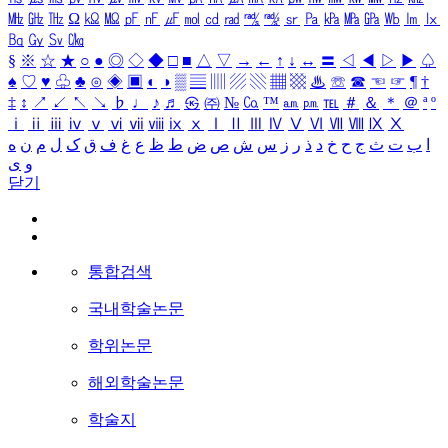
㎒
㎓
㎔
Ω
㏀
㏁
㎊
㎋
㎌
㏖
㏅
㎭
㎮
㎯
㏛
㎩
㎪
㎫
㎬
㏝
㏐
㏓
㏃
㏉
㏜
㏆
§
※
☆
★
○
●
◎
◇
◆
□
■
△
▽
→
←
↑
↓
↔
〓
◁
◀
▷
▶
♤
♠
♡
♥
♧
♣
⊙
◈
▣
◐
◑
▒
▤
▥
▨
▧
▦
▩
♨
☏
☎
☜
☞
¶
†
‡
↕
↗
↙
↖
↘
♭
♩
♪
♬
㉿
㈜
№
㏇
™
㏂
㏘
℡
＃
＆
＊
＠
ª
º
ⅰ
ⅱ
ⅲ
ⅳ
ⅴ
ⅵ
ⅶ
ⅷ
ⅸ
ⅹ
Ⅰ
Ⅱ
Ⅲ
Ⅳ
Ⅴ
Ⅵ
Ⅶ
Ⅷ
Ⅸ
Ⅹ
ا
ب
ت
ث
ج
ح
خ
د
ذ
ر
ز
س
ش
ص
ض
ط
ظ
ع
غ
ف
ق
ک
ل
م
ن
ه
و
ی
닫기
통합검색
국내학술논문
학위논문
해외학술논문
학술지