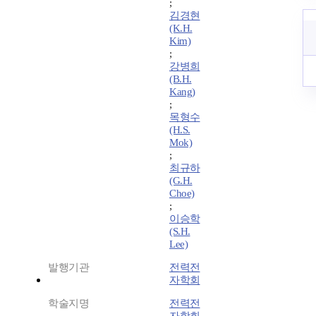
;
김경현
(K.H.
Kim)
;
강병희
(B.H.
Kang)
;
목형수
(H.S.
Mok)
;
최규하
(G.H.
Choe)
;
이승학
(S.H.
Lee)
발행기관
전력전
자학회
학술지명
전력전