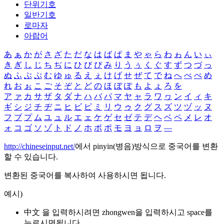
단위기호
일반기호
로마자
아랍어
あ
ぁ
か
が
さ
ざ
た
だ
な
は
ば
ぱ
ま
や
ゃ
ら
わ
ゎ
ん
い
ぃ
き
ぎ
し
じ
ち
ぢ
に
ひ
び
ぴ
み
り
う
ぅ
く
ぐ
す
ず
つ
づ
っ
ぬ
ふ
ぶ
ぷ
む
ゆ
ゅ
る
え
ぇ
け
げ
せ
ぜ
て
で
ね
へ
べ
ぺ
め
れ
お
ぉ
こ
ご
そ
ぞ
と
ど
の
ほ
ぼ
ぽ
も
よ
ょ
ろ
を
ア
ァ
カ
サ
ザ
タ
ダ
ナ
ハ
バ
パ
マ
ヤ
ャ
ラ
ワ
ヮ
ン
イ
ィ
キ
ギ
シ
ジ
チ
ヂ
ニ
ヒ
ビ
ピ
ミ
リ
ウ
ゥ
ク
グ
ス
ズ
ツ
ヅ
ッ
ヌ
フ
ブ
プ
ム
ユ
ュ
ル
エ
ェ
ケ
ゲ
セ
ゼ
テ
デ
ヘ
ベ
ペ
メ
レ
オ
ォ
コ
ゴ
ソ
ゾ
ト
ド
ノ
ホ
ボ
ポ
モ
ヨ
ョ
ロ
ヲ
―
http://chineseinput.net/
에서 pinyin(병음)방식으로 중국어를 변환
할 수 있습니다.
변환된 중국어를 복사하여 사용하시면 됩니다.
예시)
中文 을 입력하시려면
zhongwen
을 입력하시고 space를
누르시면됩니다.