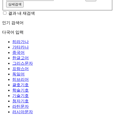
상세검색
결과 내 재검색
인기 검색어
다국어 입력
히라가나
가타카나
중국어
한글고어
그리스문자
프랑스어
독일어
히브리어
괄호기호
학술기호
기술기호
첨자기호
라틴문자
러시아문자