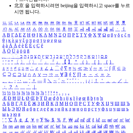
北京 을 입력하시려면
beijing
을 입력하시고 space를 누르
시면 됩니다.
ㅥ
ㅦ
ㅧ
ㅨ
ㅩ
ㅪ
ㅫ
ㅬ
ㅭ
ㅮ
ㅯ
ㅰ
ㅱ
ㅲ
ㅳ
ㅴ
ㅵ
ㅶ
ㅷ
ㅸ
ㅹ
ㅺ
ㅻ
ㅼ
ㅽ
ㅾ
ㅿ
ㆀ
ㆁ
ㆂ
ㆃ
ㆄ
ㆅ
ㆆ
ㆇ
ㆈ
ㆉ
ㆊ
ㆋ
ㆌ
ㆍ
ㆎ
Α
Β
Γ
Δ
Ε
Ζ
Η
Θ
Ι
Κ
Λ
Μ
Ν
Ξ
Ο
Π
Ρ
Σ
Τ
Υ
Φ
Χ
Ψ
Ω
α
β
γ
δ
ε
ζ
η
θ
ι
κ
λ
μ
ν
ξ
ο
π
ρ
σ
τ
υ
φ
χ
ψ
ω
á
à
Á
À
é
è
É
È
ç
Ç
ê
Ä
Ö
Ü
ä
ö
ü
ß
ְ
ֳ
ֲ
ֱ
ָ
ַ
ֵ
ֶ
ִ
ֹ
ּ
ֻ
ׂ
ׁ
ּ
ב
ה
נ
מ
צ
ת
ץ
ש
ד
ג
כ
ע
י
ח
ל
ך
ף
ק
ר
א
ט
ו
ן
ם
פ
‘
’
“
”
〔
〕
〈
〉
「
」
『
』
【
】
＂
（
）
［
］
｛
｝
±
×
÷
≠
≤
≥
∞
∴
♂
♀
∠
⊥
⌒
∂
∇
≡
≒
≪
≫
√
∽
∝
∵
∫
∬
∈
∋
⊆
⊇
⊂
⊃
∪
∩
∧
∨
￢
⇒
⇔
∀
∃
∮
∑
∏
＋
－
＜
＝
＞
、
。
·
‥
…
¨
〃
―
∥
＼
∼
´
～
ˇ
˘
˝
˚
˙
¸
˛
¡
¿
ː
！
＇
，
．
／
：
；
？
＾
＿
｀
｜
½
⅓
⅔
¼
¾
⅛
⅜
⅝
⅞
¹
²
³
⁴
ⁿ
₁
₂
₃
₄
Æ
Ð
Ħ
Ĳ
Ł
Ø
Œ
Þ
Ŧ
Ŋ
æ
đ
ð
ħ
ı
ĳ
ĸ
ŀ
ł
ø
œ
ß
þ
ŧ
ŋ
ŉ
А
Б
В
Г
Д
Е
Ё
Ж
З
И
Й
К
Л
М
Н
О
П
Р
С
Т
У
Ф
Х
Ц
Ч
Ш
Щ
Ъ
Ы
Ь
Э
Ю
Я
а
б
в
г
д
е
ё
ж
з
и
й
к
л
м
н
о
п
р
с
т
у
ф
х
ц
ч
ш
щ
ъ
ы
ь
э
ю
я
′
″
℃
Å
￠
￡
￥
¤
℉
‰
＄
％
Ｆ
￦
㎕
㎖
㎗
ℓ
㎘
㏄
㎣
㎤
㎥
㎦
㎙
㎚
㎛
㎜
㎝
㎞
㎟
㎠
㎡
㎢
㏊
㎍
㎎
㎏
㏏
㎈
㎉
㏈
㎧
㎨
㎰
㎱
㎲
㎳
㎴
㎵
㎶
㎷
㎸
㎹
㎀
㎁
㎂
㎃
㎄
㎺
㎻
㎽
㎾
㎿
㎐
㎑