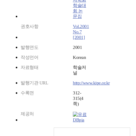
자학회
학술대
회 논
문집
권호사항
Vol.2001
No.7
[2001]
발행연도
2001
작성언어
Korean
자료형태
학술저
널
발행기관 URL
http://www.kipe.or.kr
수록면
312-
315(4
쪽)
제공처
DBpia