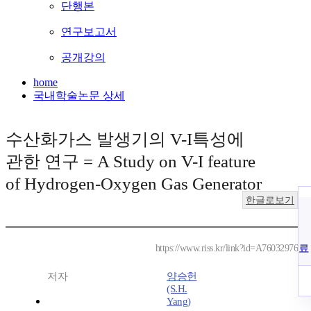
단행본
연구보고서
공개강의
home
국내학술논문 상세
수산화가스 발생기의 V-I특성에
관한 연구 = A Study on V-I feature
of Hydrogen-Oxygen Gas Generator
한글로보기
료
https://www.riss.kr/link?id=A76032976
저자
양승헌
(S.H.
Yang)