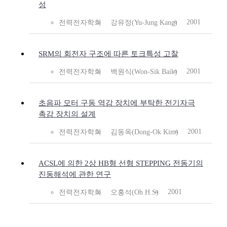
성
2001
전력전자학회
강유정(Yu-Jung Kang)
SRM의 회전자 구조에 따른 토크특성 고찰
2001
전력전자학회
백원식(Won-Sik Baik)
초음파 모터 구동 역감 장치에 부탁한 전기자극
촉감 장치의 설계
2001
전력전자학회
김동옥(Dong-Ok Kim)
ACSL에 의한 2상 HB형 선형 STEPPING 전동기의
진동해석에 관한 연구
2001
전력전자학회
오홍석(Oh H.S)