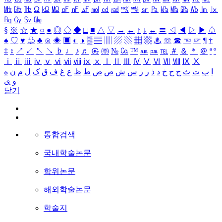
㎒
㎓
㎔
Ω
㏀
㏁
㎊
㎋
㎌
㏖
㏅
㎭
㎮
㎯
㏛
㎩
㎪
㎫
㎬
㏝
㏐
㏓
㏃
㏉
㏜
㏆
§
※
☆
★
○
●
◎
◇
◆
□
■
△
▽
→
←
↑
↓
↔
〓
◁
◀
▷
▶
♤
♠
♡
♥
♧
♣
⊙
◈
▣
◐
◑
▒
▤
▥
▨
▧
▦
▩
♨
☏
☎
☜
☞
¶
†
‡
↕
↗
↙
↖
↘
♭
♩
♪
♬
㉿
㈜
№
㏇
™
㏂
㏘
℡
＃
＆
＊
＠
ª
º
ⅰ
ⅱ
ⅲ
ⅳ
ⅴ
ⅵ
ⅶ
ⅷ
ⅸ
ⅹ
Ⅰ
Ⅱ
Ⅲ
Ⅳ
Ⅴ
Ⅵ
Ⅶ
Ⅷ
Ⅸ
Ⅹ
ا
ب
ت
ث
ج
ح
خ
د
ذ
ر
ز
س
ش
ص
ض
ط
ظ
ع
غ
ف
ق
ک
ل
م
ن
ه
و
ی
닫기
통합검색
국내학술논문
학위논문
해외학술논문
학술지