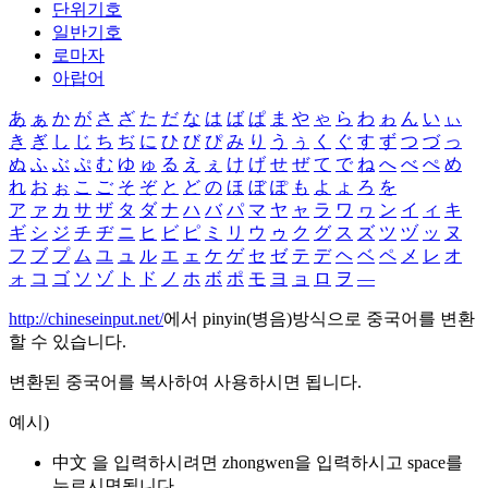
단위기호
일반기호
로마자
아랍어
あ
ぁ
か
が
さ
ざ
た
だ
な
は
ば
ぱ
ま
や
ゃ
ら
わ
ゎ
ん
い
ぃ
き
ぎ
し
じ
ち
ぢ
に
ひ
び
ぴ
み
り
う
ぅ
く
ぐ
す
ず
つ
づ
っ
ぬ
ふ
ぶ
ぷ
む
ゆ
ゅ
る
え
ぇ
け
げ
せ
ぜ
て
で
ね
へ
べ
ぺ
め
れ
お
ぉ
こ
ご
そ
ぞ
と
ど
の
ほ
ぼ
ぽ
も
よ
ょ
ろ
を
ア
ァ
カ
サ
ザ
タ
ダ
ナ
ハ
バ
パ
マ
ヤ
ャ
ラ
ワ
ヮ
ン
イ
ィ
キ
ギ
シ
ジ
チ
ヂ
ニ
ヒ
ビ
ピ
ミ
リ
ウ
ゥ
ク
グ
ス
ズ
ツ
ヅ
ッ
ヌ
フ
ブ
プ
ム
ユ
ュ
ル
エ
ェ
ケ
ゲ
セ
ゼ
テ
デ
ヘ
ベ
ペ
メ
レ
オ
ォ
コ
ゴ
ソ
ゾ
ト
ド
ノ
ホ
ボ
ポ
モ
ヨ
ョ
ロ
ヲ
―
http://chineseinput.net/
에서 pinyin(병음)방식으로 중국어를 변환
할 수 있습니다.
변환된 중국어를 복사하여 사용하시면 됩니다.
예시)
中文 을 입력하시려면
zhongwen
을 입력하시고 space를
누르시면됩니다.