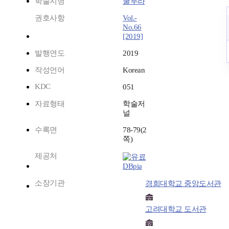
학술지명
쿨투라
권호사항
Vol.-
No.66
[2019]
발행연도
2019
작성언어
Korean
KDC
051
자료형태
학술저
널
수록면
78-79(2
쪽)
제공처
DBpia
소장기관
경희대학교 중앙도서관
고려대학교 도서관