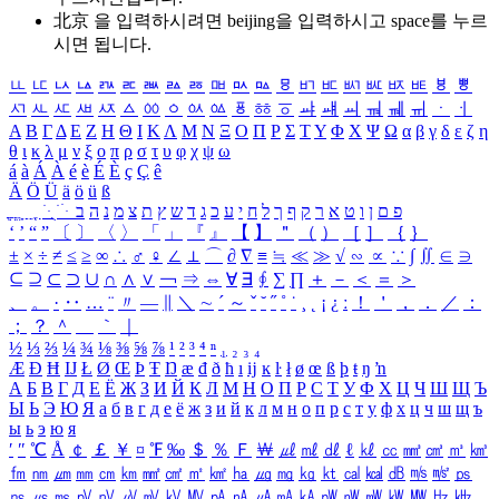
北京 을 입력하시려면
beijing
을 입력하시고 space를 누르
시면 됩니다.
ㅥ
ㅦ
ㅧ
ㅨ
ㅩ
ㅪ
ㅫ
ㅬ
ㅭ
ㅮ
ㅯ
ㅰ
ㅱ
ㅲ
ㅳ
ㅴ
ㅵ
ㅶ
ㅷ
ㅸ
ㅹ
ㅺ
ㅻ
ㅼ
ㅽ
ㅾ
ㅿ
ㆀ
ㆁ
ㆂ
ㆃ
ㆄ
ㆅ
ㆆ
ㆇ
ㆈ
ㆉ
ㆊ
ㆋ
ㆌ
ㆍ
ㆎ
Α
Β
Γ
Δ
Ε
Ζ
Η
Θ
Ι
Κ
Λ
Μ
Ν
Ξ
Ο
Π
Ρ
Σ
Τ
Υ
Φ
Χ
Ψ
Ω
α
β
γ
δ
ε
ζ
η
θ
ι
κ
λ
μ
ν
ξ
ο
π
ρ
σ
τ
υ
φ
χ
ψ
ω
á
à
Á
À
é
è
É
È
ç
Ç
ê
Ä
Ö
Ü
ä
ö
ü
ß
ְ
ֳ
ֲ
ֱ
ָ
ַ
ֵ
ֶ
ִ
ֹ
ּ
ֻ
ׂ
ׁ
ּ
ב
ה
נ
מ
צ
ת
ץ
ש
ד
ג
כ
ע
י
ח
ל
ך
ף
ק
ר
א
ט
ו
ן
ם
פ
‘
’
“
”
〔
〕
〈
〉
「
」
『
』
【
】
＂
（
）
［
］
｛
｝
±
×
÷
≠
≤
≥
∞
∴
♂
♀
∠
⊥
⌒
∂
∇
≡
≒
≪
≫
√
∽
∝
∵
∫
∬
∈
∋
⊆
⊇
⊂
⊃
∪
∩
∧
∨
￢
⇒
⇔
∀
∃
∮
∑
∏
＋
－
＜
＝
＞
、
。
·
‥
…
¨
〃
―
∥
＼
∼
´
～
ˇ
˘
˝
˚
˙
¸
˛
¡
¿
ː
！
＇
，
．
／
：
；
？
＾
＿
｀
｜
½
⅓
⅔
¼
¾
⅛
⅜
⅝
⅞
¹
²
³
⁴
ⁿ
₁
₂
₃
₄
Æ
Ð
Ħ
Ĳ
Ł
Ø
Œ
Þ
Ŧ
Ŋ
æ
đ
ð
ħ
ı
ĳ
ĸ
ŀ
ł
ø
œ
ß
þ
ŧ
ŋ
ŉ
А
Б
В
Г
Д
Е
Ё
Ж
З
И
Й
К
Л
М
Н
О
П
Р
С
Т
У
Ф
Х
Ц
Ч
Ш
Щ
Ъ
Ы
Ь
Э
Ю
Я
а
б
в
г
д
е
ё
ж
з
и
й
к
л
м
н
о
п
р
с
т
у
ф
х
ц
ч
ш
щ
ъ
ы
ь
э
ю
я
′
″
℃
Å
￠
￡
￥
¤
℉
‰
＄
％
Ｆ
￦
㎕
㎖
㎗
ℓ
㎘
㏄
㎣
㎤
㎥
㎦
㎙
㎚
㎛
㎜
㎝
㎞
㎟
㎠
㎡
㎢
㏊
㎍
㎎
㎏
㏏
㎈
㎉
㏈
㎧
㎨
㎰
㎱
㎲
㎳
㎴
㎵
㎶
㎷
㎸
㎹
㎀
㎁
㎂
㎃
㎄
㎺
㎻
㎽
㎾
㎿
㎐
㎑