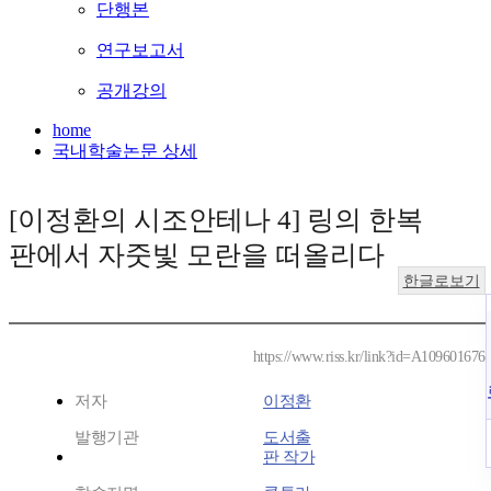
단행본
연구보고서
공개강의
home
국내학술논문 상세
[이정환의 시조안테나 4] 링의 한복
판에서 자줏빛 모란을 떠올리다
한글로보기
https://www.riss.kr/link?id=A109601676
저자
이정환
발행기관
도서출
판 작가