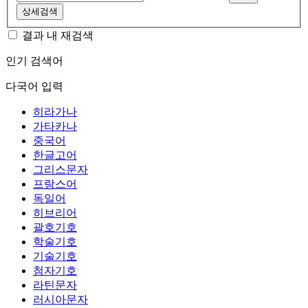
상세검색
결과 내 재검색
인기 검색어
다국어 입력
히라가나
가타카나
중국어
한글고어
그리스문자
프랑스어
독일어
히브리어
괄호기호
학술기호
기술기호
첨자기호
라틴문자
러시아문자