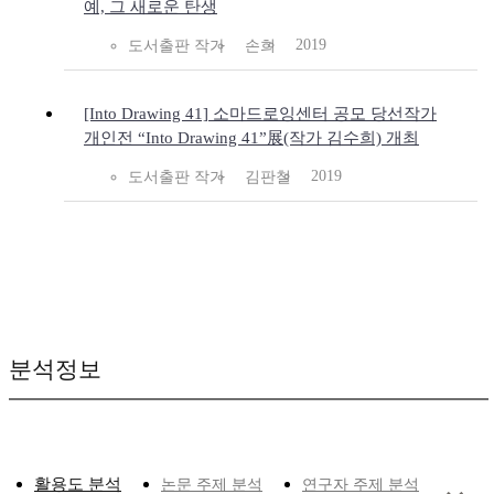
예, 그 새로운 탄생
2019
도서출판 작가
손희
[Into Drawing 41] 소마드로잉센터 공모 당선작가
개인전 “Into Drawing 41”展(작가 김수희) 개최
2019
도서출판 작가
김판철
분석정보
활용도 분석
논문 주제 분석
연구자 주제 분석