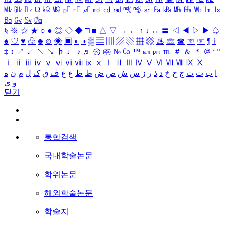
㎒
㎓
㎔
Ω
㏀
㏁
㎊
㎋
㎌
㏖
㏅
㎭
㎮
㎯
㏛
㎩
㎪
㎫
㎬
㏝
㏐
㏓
㏃
㏉
㏜
㏆
§
※
☆
★
○
●
◎
◇
◆
□
■
△
▽
→
←
↑
↓
↔
〓
◁
◀
▷
▶
♤
♠
♡
♥
♧
♣
⊙
◈
▣
◐
◑
▒
▤
▥
▨
▧
▦
▩
♨
☏
☎
☜
☞
¶
†
‡
↕
↗
↙
↖
↘
♭
♩
♪
♬
㉿
㈜
№
㏇
™
㏂
㏘
℡
＃
＆
＊
＠
ª
º
ⅰ
ⅱ
ⅲ
ⅳ
ⅴ
ⅵ
ⅶ
ⅷ
ⅸ
ⅹ
Ⅰ
Ⅱ
Ⅲ
Ⅳ
Ⅴ
Ⅵ
Ⅶ
Ⅷ
Ⅸ
Ⅹ
ا
ب
ت
ث
ج
ح
خ
د
ذ
ر
ز
س
ش
ص
ض
ط
ظ
ع
غ
ف
ق
ک
ل
م
ن
ه
و
ی
닫기
통합검색
국내학술논문
학위논문
해외학술논문
학술지