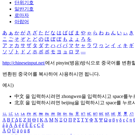
단위기호
일반기호
로마자
아랍어
あ
ぁ
か
が
さ
ざ
た
だ
な
は
ば
ぱ
ま
や
ゃ
ら
わ
ゎ
ん
い
ぃ
き
こ
ご
そ
ぞ
と
ど
の
ほ
ぼ
ぽ
も
よ
ょ
ろ
を
ア
ァ
カ
サ
ザ
タ
ダ
ナ
ハ
バ
パ
マ
ヤ
ャ
ラ
ワ
ヮ
ン
イ
ィ
キ
ギ
ソ
ゾ
ト
ド
ノ
ホ
ボ
ポ
モ
ヨ
ョ
ロ
ヲ
―
http://chineseinput.net/
에서 pinyin(병음)방식으로 중국어를 변환
변환된 중국어를 복사하여 사용하시면 됩니다.
예시)
中文 을 입력하시려면
zhongwen
을 입력하시고 space를
北京 을 입력하시려면
beijing
을 입력하시고 space를 누르
ㅥ
ㅦ
ㅧ
ㅨ
ㅩ
ㅪ
ㅫ
ㅬ
ㅭ
ㅮ
ㅯ
ㅰ
ㅱ
ㅲ
ㅳ
ㅴ
ㅵ
ㅶ
ㅷ
ㅸ
ㅹ
ㅺ
Α
Β
Γ
Δ
Ε
Ζ
Η
Θ
Ι
Κ
Λ
Μ
Ν
Ξ
Ο
Π
Ρ
Σ
Τ
Υ
Φ
Χ
Ψ
Ω
α
β
γ
δ
ε
ζ
η
á
à
Á
À
é
è
É
È
ç
Ç
ê
Ä
Ö
Ü
ä
ö
ü
ß