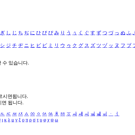
ぎ
し
じ
ち
ぢ
に
ひ
び
ぴ
み
り
う
ぅ
く
ぐ
す
ず
つ
づ
っ
ぬ
ふ
シ
ジ
チ
ヂ
ニ
ヒ
ビ
ピ
ミ
リ
ウ
ゥ
ク
グ
ス
ズ
ツ
ヅ
ッ
ヌ
フ
ブ
할 수 있습니다.
누르시면됩니다.
시면 됩니다.
ㅻ
ㅼ
ㅽ
ㅾ
ㅿ
ㆀ
ㆁ
ㆂ
ㆃ
ㆄ
ㆅ
ㆆ
ㆇ
ㆈ
ㆉ
ㆊ
ㆋ
ㆌ
ㆍ
ㆎ
θ
ι
κ
λ
μ
ν
ξ
ο
π
ρ
σ
τ
υ
φ
χ
ψ
ω