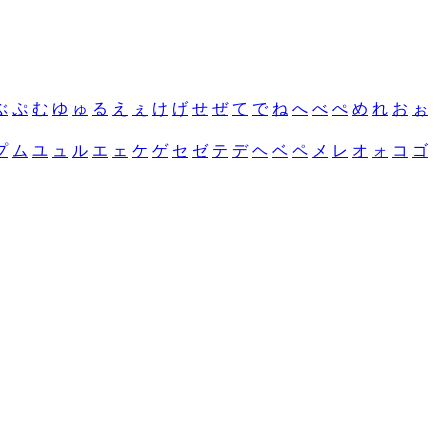
ぶ
ぷ
む
ゆ
ゅ
る
え
ぇ
け
げ
せ
ぜ
て
で
ね
へ
べ
ぺ
め
れ
お
ぉ
プ
ム
ユ
ュ
ル
エ
ェ
ケ
ゲ
セ
ゼ
テ
デ
ヘ
ベ
ペ
メ
レ
オ
ォ
コ
ゴ