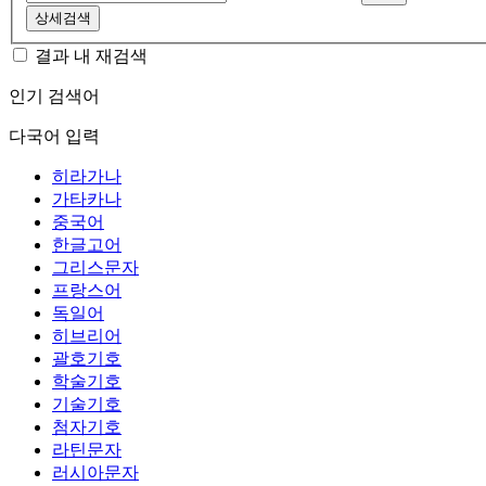
상세검색
결과 내 재검색
인기 검색어
다국어 입력
히라가나
가타카나
중국어
한글고어
그리스문자
프랑스어
독일어
히브리어
괄호기호
학술기호
기술기호
첨자기호
라틴문자
러시아문자