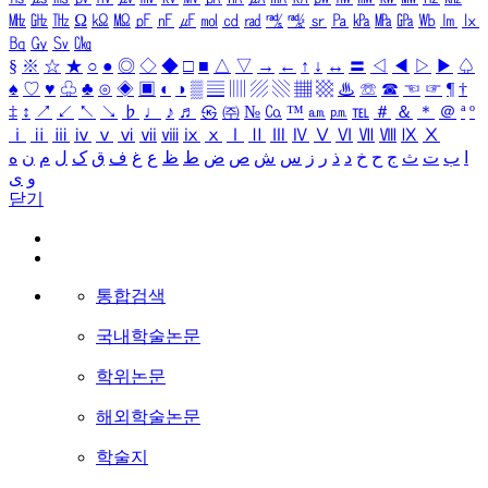
㎒
㎓
㎔
Ω
㏀
㏁
㎊
㎋
㎌
㏖
㏅
㎭
㎮
㎯
㏛
㎩
㎪
㎫
㎬
㏝
㏐
㏓
㏃
㏉
㏜
㏆
§
※
☆
★
○
●
◎
◇
◆
□
■
△
▽
→
←
↑
↓
↔
〓
◁
◀
▷
▶
♤
♠
♡
♥
♧
♣
⊙
◈
▣
◐
◑
▒
▤
▥
▨
▧
▦
▩
♨
☏
☎
☜
☞
¶
†
‡
↕
↗
↙
↖
↘
♭
♩
♪
♬
㉿
㈜
№
㏇
™
㏂
㏘
℡
＃
＆
＊
＠
ª
º
ⅰ
ⅱ
ⅲ
ⅳ
ⅴ
ⅵ
ⅶ
ⅷ
ⅸ
ⅹ
Ⅰ
Ⅱ
Ⅲ
Ⅳ
Ⅴ
Ⅵ
Ⅶ
Ⅷ
Ⅸ
Ⅹ
ا
ب
ت
ث
ج
ح
خ
د
ذ
ر
ز
س
ش
ص
ض
ط
ظ
ع
غ
ف
ق
ک
ل
م
ن
ه
و
ی
닫기
통합검색
국내학술논문
학위논문
해외학술논문
학술지