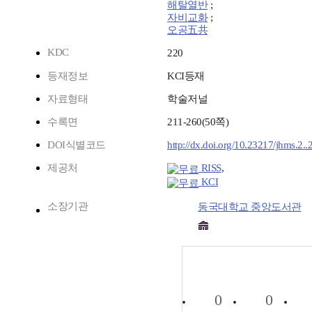
해탈열반
;
자비교화
;
오공五共
KDC
220
등재정보
KCI등재
자료형태
학술저널
수록면
211-260(50쪽)
DOI식별코드
http://dx.doi.org/10.23217/jhms.2.
제공처
RISS
,
KCI
소장기관
동국대학교 중앙도서관
0
0