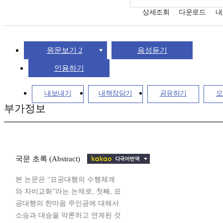
상세조회
다운로드
내
원문보기 2
음성듣기
인용하기
내보내기
내책장담기
공유하기
오
부가정보
국문 초록 (Abstract)
본 논문은 “묘공대행의 수행체계
와 자비교화”라는 논제로, 첫째, 묘
공대행의 한마음 주인공에 대해서
소승과 대승을 막론하고 연계된 것