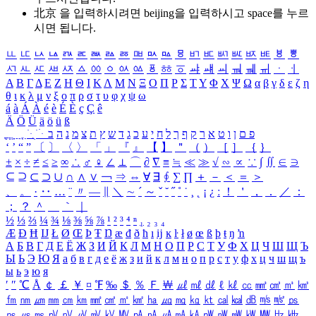
北京 을 입력하시려면
beijing
을 입력하시고 space를 누르
시면 됩니다.
ㅥ
ㅦ
ㅧ
ㅨ
ㅩ
ㅪ
ㅫ
ㅬ
ㅭ
ㅮ
ㅯ
ㅰ
ㅱ
ㅲ
ㅳ
ㅴ
ㅵ
ㅶ
ㅷ
ㅸ
ㅹ
ㅺ
ㅻ
ㅼ
ㅽ
ㅾ
ㅿ
ㆀ
ㆁ
ㆂ
ㆃ
ㆄ
ㆅ
ㆆ
ㆇ
ㆈ
ㆉ
ㆊ
ㆋ
ㆌ
ㆍ
ㆎ
Α
Β
Γ
Δ
Ε
Ζ
Η
Θ
Ι
Κ
Λ
Μ
Ν
Ξ
Ο
Π
Ρ
Σ
Τ
Υ
Φ
Χ
Ψ
Ω
α
β
γ
δ
ε
ζ
η
θ
ι
κ
λ
μ
ν
ξ
ο
π
ρ
σ
τ
υ
φ
χ
ψ
ω
á
à
Á
À
é
è
É
È
ç
Ç
ê
Ä
Ö
Ü
ä
ö
ü
ß
ְ
ֳ
ֲ
ֱ
ָ
ַ
ֵ
ֶ
ִ
ֹ
ּ
ֻ
ׂ
ׁ
ּ
ב
ה
נ
מ
צ
ת
ץ
ש
ד
ג
כ
ע
י
ח
ל
ך
ף
ק
ר
א
ט
ו
ן
ם
פ
‘
’
“
”
〔
〕
〈
〉
「
」
『
』
【
】
＂
（
）
［
］
｛
｝
±
×
÷
≠
≤
≥
∞
∴
♂
♀
∠
⊥
⌒
∂
∇
≡
≒
≪
≫
√
∽
∝
∵
∫
∬
∈
∋
⊆
⊇
⊂
⊃
∪
∩
∧
∨
￢
⇒
⇔
∀
∃
∮
∑
∏
＋
－
＜
＝
＞
、
。
·
‥
…
¨
〃
―
∥
＼
∼
´
～
ˇ
˘
˝
˚
˙
¸
˛
¡
¿
ː
！
＇
，
．
／
：
；
？
＾
＿
｀
｜
½
⅓
⅔
¼
¾
⅛
⅜
⅝
⅞
¹
²
³
⁴
ⁿ
₁
₂
₃
₄
Æ
Ð
Ħ
Ĳ
Ł
Ø
Œ
Þ
Ŧ
Ŋ
æ
đ
ð
ħ
ı
ĳ
ĸ
ŀ
ł
ø
œ
ß
þ
ŧ
ŋ
ŉ
А
Б
В
Г
Д
Е
Ё
Ж
З
И
Й
К
Л
М
Н
О
П
Р
С
Т
У
Ф
Х
Ц
Ч
Ш
Щ
Ъ
Ы
Ь
Э
Ю
Я
а
б
в
г
д
е
ё
ж
з
и
й
к
л
м
н
о
п
р
с
т
у
ф
х
ц
ч
ш
щ
ъ
ы
ь
э
ю
я
′
″
℃
Å
￠
￡
￥
¤
℉
‰
＄
％
Ｆ
￦
㎕
㎖
㎗
ℓ
㎘
㏄
㎣
㎤
㎥
㎦
㎙
㎚
㎛
㎜
㎝
㎞
㎟
㎠
㎡
㎢
㏊
㎍
㎎
㎏
㏏
㎈
㎉
㏈
㎧
㎨
㎰
㎱
㎲
㎳
㎴
㎵
㎶
㎷
㎸
㎹
㎀
㎁
㎂
㎃
㎄
㎺
㎻
㎽
㎾
㎿
㎐
㎑