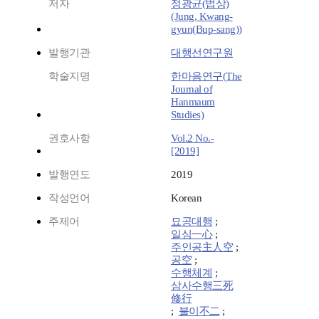
저자
정광균(법상)
(Jung, Kwang-
gyun(Bup-sang))
발행기관
대행선연구원
학술지명
한마음연구(The
Journal of
Hanmaum
Studies)
권호사항
Vol.2 No.-
[2019]
발행연도
2019
작성언어
Korean
주제어
묘공대행
;
일심一心
;
주인공主人空
;
공空
;
수행체계
;
삼사수행三死
修行
;
불이不二
;