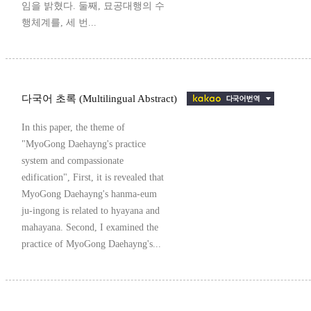
임을 밝혔다. 둘째, 묘공대행의 수
행체계를, 세 번...
다국어 초록 (Multilingual Abstract)
In this paper, the theme of
"MyoGong Daehayng's practice
system and compassionate
edification", First, it is revealed that
MyoGong Daehayng's hanma-eum
ju-ingong is related to hyayana and
mahayana. Second, I examined the
practice of MyoGong Daehayng's...