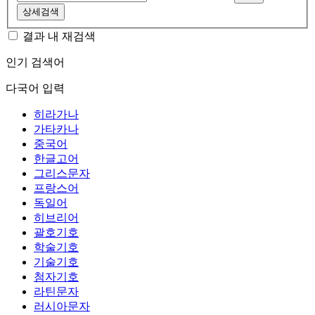
상세검색
결과 내 재검색
인기 검색어
다국어 입력
히라가나
가타카나
중국어
한글고어
그리스문자
프랑스어
독일어
히브리어
괄호기호
학술기호
기술기호
첨자기호
라틴문자
러시아문자