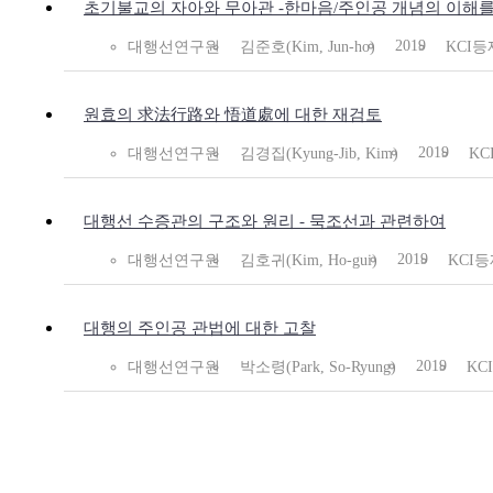
초기불교의 자아와 무아관 -한마음/주인공 개념의 이해를
2019
대행선연구원
김준호(Kim, Jun-ho)
KCI등
원효의 求法行路와 悟道處에 대한 재검토
2019
대행선연구원
김경집(Kyung-Jib, Kim)
KC
대행선 수증관의 구조와 원리 - 묵조선과 관련하여
2019
대행선연구원
김호귀(Kim, Ho-gui)
KCI
대행의 주인공 관법에 대한 고찰
2019
대행선연구원
박소령(Park, So-Ryung)
KC