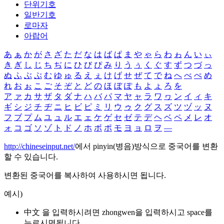
단위기호
일반기호
로마자
아랍어
あ
ぁ
か
が
さ
ざ
た
だ
な
は
ば
ぱ
ま
や
ゃ
ら
わ
ゎ
ん
い
ぃ
き
ぎ
し
じ
ち
ぢ
に
ひ
び
ぴ
み
り
う
ぅ
く
ぐ
す
ず
つ
づ
っ
ぬ
ふ
ぶ
ぷ
む
ゆ
ゅ
る
え
ぇ
け
げ
せ
ぜ
て
で
ね
へ
べ
ぺ
め
れ
お
ぉ
こ
ご
そ
ぞ
と
ど
の
ほ
ぼ
ぽ
も
よ
ょ
ろ
を
ア
ァ
カ
サ
ザ
タ
ダ
ナ
ハ
バ
パ
マ
ヤ
ャ
ラ
ワ
ヮ
ン
イ
ィ
キ
ギ
シ
ジ
チ
ヂ
ニ
ヒ
ビ
ピ
ミ
リ
ウ
ゥ
ク
グ
ス
ズ
ツ
ヅ
ッ
ヌ
フ
ブ
プ
ム
ユ
ュ
ル
エ
ェ
ケ
ゲ
セ
ゼ
テ
デ
ヘ
ベ
ペ
メ
レ
オ
ォ
コ
ゴ
ソ
ゾ
ト
ド
ノ
ホ
ボ
ポ
モ
ヨ
ョ
ロ
ヲ
―
http://chineseinput.net/
에서 pinyin(병음)방식으로 중국어를 변환
할 수 있습니다.
변환된 중국어를 복사하여 사용하시면 됩니다.
예시)
中文 을 입력하시려면
zhongwen
을 입력하시고 space를
누르시면됩니다.