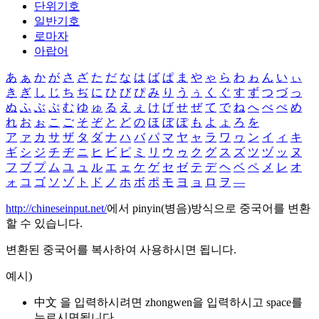
단위기호
일반기호
로마자
아랍어
あ
ぁ
か
が
さ
ざ
た
だ
な
は
ば
ぱ
ま
や
ゃ
ら
わ
ゎ
ん
い
ぃ
き
ぎ
し
じ
ち
ぢ
に
ひ
び
ぴ
み
り
う
ぅ
く
ぐ
す
ず
つ
づ
っ
ぬ
ふ
ぶ
ぷ
む
ゆ
ゅ
る
え
ぇ
け
げ
せ
ぜ
て
で
ね
へ
べ
ぺ
め
れ
お
ぉ
こ
ご
そ
ぞ
と
ど
の
ほ
ぼ
ぽ
も
よ
ょ
ろ
を
ア
ァ
カ
サ
ザ
タ
ダ
ナ
ハ
バ
パ
マ
ヤ
ャ
ラ
ワ
ヮ
ン
イ
ィ
キ
ギ
シ
ジ
チ
ヂ
ニ
ヒ
ビ
ピ
ミ
リ
ウ
ゥ
ク
グ
ス
ズ
ツ
ヅ
ッ
ヌ
フ
ブ
プ
ム
ユ
ュ
ル
エ
ェ
ケ
ゲ
セ
ゼ
テ
デ
ヘ
ベ
ペ
メ
レ
オ
ォ
コ
ゴ
ソ
ゾ
ト
ド
ノ
ホ
ボ
ポ
モ
ヨ
ョ
ロ
ヲ
―
http://chineseinput.net/
에서 pinyin(병음)방식으로 중국어를 변환
할 수 있습니다.
변환된 중국어를 복사하여 사용하시면 됩니다.
예시)
中文 을 입력하시려면
zhongwen
을 입력하시고 space를
누르시면됩니다.