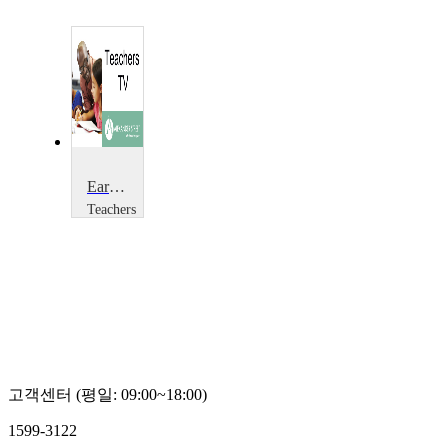
Early Years: Overcoming Obstacles with Shonette Bason
Teachers
TV
Teachers
TV
고객센터 (평일: 09:00~18:00)
1599-3122