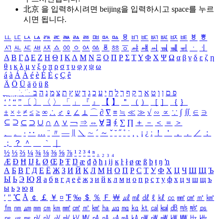
北京 을 입력하시려면
beijing
을 입력하시고 space를 누르
시면 됩니다.
ㅥ
ㅦ
ㅧ
ㅨ
ㅩ
ㅪ
ㅫ
ㅬ
ㅭ
ㅮ
ㅯ
ㅰ
ㅱ
ㅲ
ㅳ
ㅴ
ㅵ
ㅶ
ㅷ
ㅸ
ㅹ
ㅺ
ㅻ
ㅼ
ㅽ
ㅾ
ㅿ
ㆀ
ㆁ
ㆂ
ㆃ
ㆄ
ㆅ
ㆆ
ㆇ
ㆈ
ㆉ
ㆊ
ㆋ
ㆌ
ㆍ
ㆎ
Α
Β
Γ
Δ
Ε
Ζ
Η
Θ
Ι
Κ
Λ
Μ
Ν
Ξ
Ο
Π
Ρ
Σ
Τ
Υ
Φ
Χ
Ψ
Ω
α
β
γ
δ
ε
ζ
η
θ
ι
κ
λ
μ
ν
ξ
ο
π
ρ
σ
τ
υ
φ
χ
ψ
ω
á
à
Á
À
é
è
É
È
ç
Ç
ê
Ä
Ö
Ü
ä
ö
ü
ß
ְ
ֳ
ֲ
ֱ
ָ
ַ
ֵ
ֶ
ִ
ֹ
ּ
ֻ
ׂ
ׁ
ּ
ב
ה
נ
מ
צ
ת
ץ
ש
ד
ג
כ
ע
י
ח
ל
ך
ף
ק
ר
א
ט
ו
ן
ם
פ
‘
’
“
”
〔
〕
〈
〉
「
」
『
』
【
】
＂
（
）
［
］
｛
｝
±
×
÷
≠
≤
≥
∞
∴
♂
♀
∠
⊥
⌒
∂
∇
≡
≒
≪
≫
√
∽
∝
∵
∫
∬
∈
∋
⊆
⊇
⊂
⊃
∪
∩
∧
∨
￢
⇒
⇔
∀
∃
∮
∑
∏
＋
－
＜
＝
＞
、
。
·
‥
…
¨
〃
―
∥
＼
∼
´
～
ˇ
˘
˝
˚
˙
¸
˛
¡
¿
ː
！
＇
，
．
／
：
；
？
＾
＿
｀
｜
½
⅓
⅔
¼
¾
⅛
⅜
⅝
⅞
¹
²
³
⁴
ⁿ
₁
₂
₃
₄
Æ
Ð
Ħ
Ĳ
Ł
Ø
Œ
Þ
Ŧ
Ŋ
æ
đ
ð
ħ
ı
ĳ
ĸ
ŀ
ł
ø
œ
ß
þ
ŧ
ŋ
ŉ
А
Б
В
Г
Д
Е
Ё
Ж
З
И
Й
К
Л
М
Н
О
П
Р
С
Т
У
Ф
Х
Ц
Ч
Ш
Щ
Ъ
Ы
Ь
Э
Ю
Я
а
б
в
г
д
е
ё
ж
з
и
й
к
л
м
н
о
п
р
с
т
у
ф
х
ц
ч
ш
щ
ъ
ы
ь
э
ю
я
′
″
℃
Å
￠
￡
￥
¤
℉
‰
＄
％
Ｆ
￦
㎕
㎖
㎗
ℓ
㎘
㏄
㎣
㎤
㎥
㎦
㎙
㎚
㎛
㎜
㎝
㎞
㎟
㎠
㎡
㎢
㏊
㎍
㎎
㎏
㏏
㎈
㎉
㏈
㎧
㎨
㎰
㎱
㎲
㎳
㎴
㎵
㎶
㎷
㎸
㎹
㎀
㎁
㎂
㎃
㎄
㎺
㎻
㎽
㎾
㎿
㎐
㎑