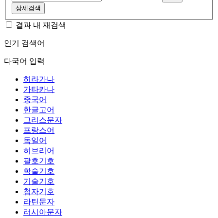
상세검색
결과 내 재검색
인기 검색어
다국어 입력
히라가나
가타카나
중국어
한글고어
그리스문자
프랑스어
독일어
히브리어
괄호기호
학술기호
기술기호
첨자기호
라틴문자
러시아문자