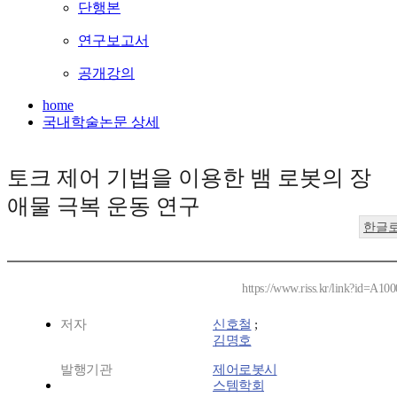
단행본
연구보고서
공개강의
home
국내학술논문 상세
토크 제어 기법을 이용한 뱀 로봇의 장
애물 극복 운동 연구
한글
https://www.riss.kr/link?id=A10
저자
신호철
;
김명호
발행기관
제어로봇시
스템학회