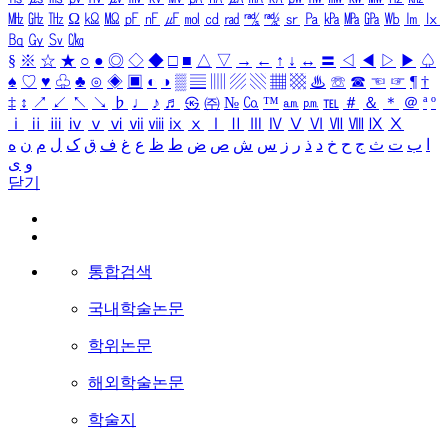
㎒
㎓
㎔
Ω
㏀
㏁
㎊
㎋
㎌
㏖
㏅
㎭
㎮
㎯
㏛
㎩
㎪
㎫
㎬
㏝
㏐
㏓
㏃
㏉
㏜
㏆
§
※
☆
★
○
●
◎
◇
◆
□
■
△
▽
→
←
↑
↓
↔
〓
◁
◀
▷
▶
♤
♠
♡
♥
♧
♣
⊙
◈
▣
◐
◑
▒
▤
▥
▨
▧
▦
▩
♨
☏
☎
☜
☞
¶
†
‡
↕
↗
↙
↖
↘
♭
♩
♪
♬
㉿
㈜
№
㏇
™
㏂
㏘
℡
＃
＆
＊
＠
ª
º
ⅰ
ⅱ
ⅲ
ⅳ
ⅴ
ⅵ
ⅶ
ⅷ
ⅸ
ⅹ
Ⅰ
Ⅱ
Ⅲ
Ⅳ
Ⅴ
Ⅵ
Ⅶ
Ⅷ
Ⅸ
Ⅹ
ا
ب
ت
ث
ج
ح
خ
د
ذ
ر
ز
س
ش
ص
ض
ط
ظ
ع
غ
ف
ق
ک
ل
م
ن
ه
و
ی
닫기
통합검색
국내학술논문
학위논문
해외학술논문
학술지