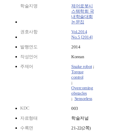
학술지명
제어로봇시
스템학회 국
내학술대회
논문집
권호사항
Vol.2014
No.5 [2014]
발행연도
2014
작성언어
Korean
주제어
Snake robot
;
Torque
control
;
Overcoming
obstacles
;
Sensorless
KDC
003
자료형태
학술저널
수록면
21-22(2쪽)