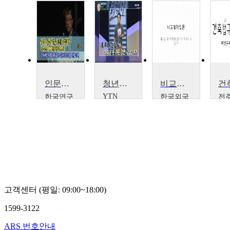
인문학 강좌_유학, 주자학, 그리고 실학 : 조선조에 대한 철학적 반성
청년공익사업의 선두주자!, 변준영 대표
비교철학입문
YTN
한국연구
한국외국
전
SCIENCE
재단
어대학교
교
YTN
최진덕
소병선
SCIENCE
고객센터 (평일: 09:00~18:00)
1599-3122
ARS 번호안내