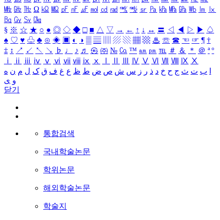
㎒
㎓
㎔
Ω
㏀
㏁
㎊
㎋
㎌
㏖
㏅
㎭
㎮
㎯
㏛
㎩
㎪
㎫
㎬
㏝
㏐
㏓
㏃
㏉
㏜
㏆
§
※
☆
★
○
●
◎
◇
◆
□
■
△
▽
→
←
↑
↓
↔
〓
◁
◀
▷
▶
♤
♠
♡
♥
♧
♣
⊙
◈
▣
◐
◑
▒
▤
▥
▨
▧
▦
▩
♨
☏
☎
☜
☞
¶
†
‡
↕
↗
↙
↖
↘
♭
♩
♪
♬
㉿
㈜
№
㏇
™
㏂
㏘
℡
＃
＆
＊
＠
ª
º
ⅰ
ⅱ
ⅲ
ⅳ
ⅴ
ⅵ
ⅶ
ⅷ
ⅸ
ⅹ
Ⅰ
Ⅱ
Ⅲ
Ⅳ
Ⅴ
Ⅵ
Ⅶ
Ⅷ
Ⅸ
Ⅹ
ا
ب
ت
ث
ج
ح
خ
د
ذ
ر
ز
س
ش
ص
ض
ط
ظ
ع
غ
ف
ق
ک
ل
م
ن
ه
و
ی
닫기
통합검색
국내학술논문
학위논문
해외학술논문
학술지