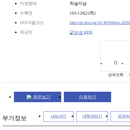
자료형태
학술저널
수록면
103-124(22쪽)
DOI식별코드
http://dx.doi.org/10.30594/kss.2020
제공처
KISS
0
상세조회
원문보기
인용하기
내보내기
내책장담기
공유하
부가정보