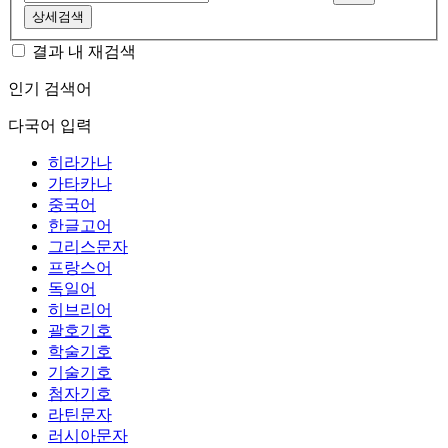
상세검색
결과 내 재검색
인기 검색어
다국어 입력
히라가나
가타카나
중국어
한글고어
그리스문자
프랑스어
독일어
히브리어
괄호기호
학술기호
기술기호
첨자기호
라틴문자
러시아문자