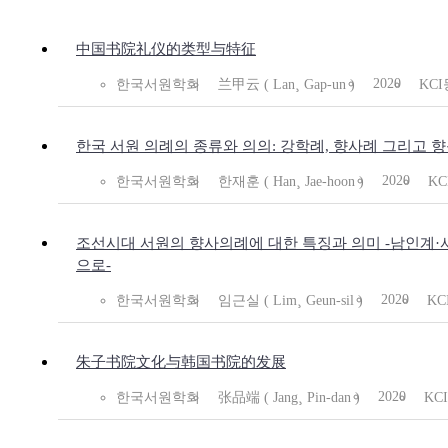
中国书院礼仪的类型与特征
2020
한국서원학회
兰甲云 ( Lan¸ Gap-un )
KC
한국 서원 의례의 종류와 의의: 강학례, 향사례 그리고 
2020
한국서원학회
한재훈 ( Han¸ Jae-hoon )
K
조선시대 서원의 향사의례에 대한 특징과 의미 -남인계·
으로-
2020
한국서원학회
임근실 ( Lim¸ Geun-sil )
KC
朱子书院文化与韩国书院的发展
2020
한국서원학회
张品端 ( Jang¸ Pin-dan )
KC