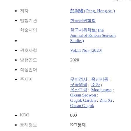
저자
彭鴻緖 ( Peng¸ Hong-xu )
발행기관
한국서원학회
학술지명
한국서원학보(The
Journal of Korean Seowon
Studies)
권호사항
Vol.11 No.- [2020]
발행연도
2020
작성언어
-
주제어
무이정사
;
옥산서원
;
구곡원림
;
주자
;
옥산구곡
;
Mooijungsa
;
Oksan Seowon
;
Gugok Garden
;
Zhu Xi
;
Oksan Gugok
KDC
800
등재정보
KCI등재