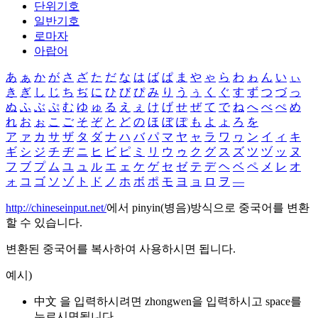
단위기호
일반기호
로마자
아랍어
あ
ぁ
か
が
さ
ざ
た
だ
な
は
ば
ぱ
ま
や
ゃ
ら
わ
ゎ
ん
い
ぃ
き
ぎ
し
じ
ち
ぢ
に
ひ
び
ぴ
み
り
う
ぅ
く
ぐ
す
ず
つ
づ
っ
ぬ
ふ
ぶ
ぷ
む
ゆ
ゅ
る
え
ぇ
け
げ
せ
ぜ
て
で
ね
へ
べ
ぺ
め
れ
お
ぉ
こ
ご
そ
ぞ
と
ど
の
ほ
ぼ
ぽ
も
よ
ょ
ろ
を
ア
ァ
カ
サ
ザ
タ
ダ
ナ
ハ
バ
パ
マ
ヤ
ャ
ラ
ワ
ヮ
ン
イ
ィ
キ
ギ
シ
ジ
チ
ヂ
ニ
ヒ
ビ
ピ
ミ
リ
ウ
ゥ
ク
グ
ス
ズ
ツ
ヅ
ッ
ヌ
フ
ブ
プ
ム
ユ
ュ
ル
エ
ェ
ケ
ゲ
セ
ゼ
テ
デ
ヘ
ベ
ペ
メ
レ
オ
ォ
コ
ゴ
ソ
ゾ
ト
ド
ノ
ホ
ボ
ポ
モ
ヨ
ョ
ロ
ヲ
―
http://chineseinput.net/
에서 pinyin(병음)방식으로 중국어를 변환
할 수 있습니다.
변환된 중국어를 복사하여 사용하시면 됩니다.
예시)
中文 을 입력하시려면
zhongwen
을 입력하시고 space를
누르시면됩니다.