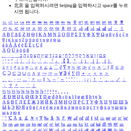
北京 을 입력하시려면
beijing
을 입력하시고 space를 누르
시면 됩니다.
ㅥ
ㅦ
ㅧ
ㅨ
ㅩ
ㅪ
ㅫ
ㅬ
ㅭ
ㅮ
ㅯ
ㅰ
ㅱ
ㅲ
ㅳ
ㅴ
ㅵ
ㅶ
ㅷ
ㅸ
ㅹ
ㅺ
ㅻ
ㅼ
ㅽ
ㅾ
ㅿ
ㆀ
ㆁ
ㆂ
ㆃ
ㆄ
ㆅ
ㆆ
ㆇ
ㆈ
ㆉ
ㆊ
ㆋ
ㆌ
ㆍ
ㆎ
Α
Β
Γ
Δ
Ε
Ζ
Η
Θ
Ι
Κ
Λ
Μ
Ν
Ξ
Ο
Π
Ρ
Σ
Τ
Υ
Φ
Χ
Ψ
Ω
α
β
γ
δ
ε
ζ
η
θ
ι
κ
λ
μ
ν
ξ
ο
π
ρ
σ
τ
υ
φ
χ
ψ
ω
á
à
Á
À
é
è
É
È
ç
Ç
ê
Ä
Ö
Ü
ä
ö
ü
ß
ְ
ֳ
ֲ
ֱ
ָ
ַ
ֵ
ֶ
ִ
ֹ
ּ
ֻ
ׂ
ׁ
ּ
ב
ה
נ
מ
צ
ת
ץ
ש
ד
ג
כ
ע
י
ח
ל
ך
ף
ק
ר
א
ט
ו
ן
ם
פ
‘
’
“
”
〔
〕
〈
〉
「
」
『
』
【
】
＂
（
）
［
］
｛
｝
±
×
÷
≠
≤
≥
∞
∴
♂
♀
∠
⊥
⌒
∂
∇
≡
≒
≪
≫
√
∽
∝
∵
∫
∬
∈
∋
⊆
⊇
⊂
⊃
∪
∩
∧
∨
￢
⇒
⇔
∀
∃
∮
∑
∏
＋
－
＜
＝
＞
、
。
·
‥
…
¨
〃
―
∥
＼
∼
´
～
ˇ
˘
˝
˚
˙
¸
˛
¡
¿
ː
！
＇
，
．
／
：
；
？
＾
＿
｀
｜
½
⅓
⅔
¼
¾
⅛
⅜
⅝
⅞
¹
²
³
⁴
ⁿ
₁
₂
₃
₄
Æ
Ð
Ħ
Ĳ
Ł
Ø
Œ
Þ
Ŧ
Ŋ
æ
đ
ð
ħ
ı
ĳ
ĸ
ŀ
ł
ø
œ
ß
þ
ŧ
ŋ
ŉ
А
Б
В
Г
Д
Е
Ё
Ж
З
И
Й
К
Л
М
Н
О
П
Р
С
Т
У
Ф
Х
Ц
Ч
Ш
Щ
Ъ
Ы
Ь
Э
Ю
Я
а
б
в
г
д
е
ё
ж
з
и
й
к
л
м
н
о
п
р
с
т
у
ф
х
ц
ч
ш
щ
ъ
ы
ь
э
ю
я
′
″
℃
Å
￠
￡
￥
¤
℉
‰
＄
％
Ｆ
￦
㎕
㎖
㎗
ℓ
㎘
㏄
㎣
㎤
㎥
㎦
㎙
㎚
㎛
㎜
㎝
㎞
㎟
㎠
㎡
㎢
㏊
㎍
㎎
㎏
㏏
㎈
㎉
㏈
㎧
㎨
㎰
㎱
㎲
㎳
㎴
㎵
㎶
㎷
㎸
㎹
㎀
㎁
㎂
㎃
㎄
㎺
㎻
㎽
㎾
㎿
㎐
㎑