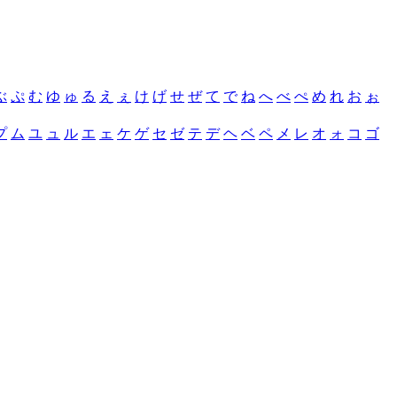
ぶ
ぷ
む
ゆ
ゅ
る
え
ぇ
け
げ
せ
ぜ
て
で
ね
へ
べ
ぺ
め
れ
お
ぉ
プ
ム
ユ
ュ
ル
エ
ェ
ケ
ゲ
セ
ゼ
テ
デ
ヘ
ベ
ペ
メ
レ
オ
ォ
コ
ゴ