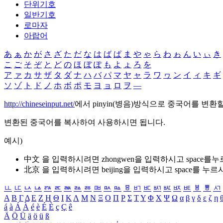
단위기호
일반기호
로마자
아랍어
あ
ぁ
か
が
さ
ざ
た
だ
な
は
ば
ぱ
ま
や
ゃ
ら
わ
ゎ
ん
い
ぃ
き
こ
ご
そ
ぞ
と
ど
の
ほ
ぼ
ぽ
も
よ
ょ
ろ
を
ア
ァ
カ
サ
ザ
タ
ダ
ナ
ハ
バ
パ
マ
ヤ
ャ
ラ
ワ
ヮ
ン
イ
ィ
キ
ギ
ソ
ゾ
ト
ド
ノ
ホ
ボ
ポ
モ
ヨ
ョ
ロ
ヲ
―
http://chineseinput.net/
에서 pinyin(병음)방식으로 중국어를 변환
변환된 중국어를 복사하여 사용하시면 됩니다.
예시)
中文 을 입력하시려면
zhongwen
을 입력하시고 space를
北京 을 입력하시려면
beijing
을 입력하시고 space를 누르
ㅥ
ㅦ
ㅧ
ㅨ
ㅩ
ㅪ
ㅫ
ㅬ
ㅭ
ㅮ
ㅯ
ㅰ
ㅱ
ㅲ
ㅳ
ㅴ
ㅵ
ㅶ
ㅷ
ㅸ
ㅹ
ㅺ
Α
Β
Γ
Δ
Ε
Ζ
Η
Θ
Ι
Κ
Λ
Μ
Ν
Ξ
Ο
Π
Ρ
Σ
Τ
Υ
Φ
Χ
Ψ
Ω
α
β
γ
δ
ε
ζ
η
á
à
Á
À
é
è
É
È
ç
Ç
ê
Ä
Ö
Ü
ä
ö
ü
ß