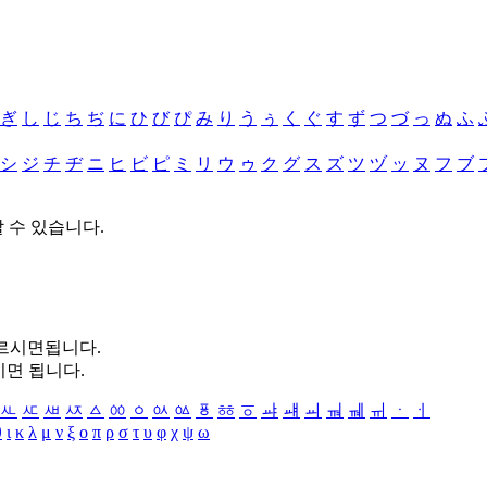
ぎ
し
じ
ち
ぢ
に
ひ
び
ぴ
み
り
う
ぅ
く
ぐ
す
ず
つ
づ
っ
ぬ
ふ
シ
ジ
チ
ヂ
ニ
ヒ
ビ
ピ
ミ
リ
ウ
ゥ
ク
グ
ス
ズ
ツ
ヅ
ッ
ヌ
フ
ブ
할 수 있습니다.
누르시면됩니다.
시면 됩니다.
ㅻ
ㅼ
ㅽ
ㅾ
ㅿ
ㆀ
ㆁ
ㆂ
ㆃ
ㆄ
ㆅ
ㆆ
ㆇ
ㆈ
ㆉ
ㆊ
ㆋ
ㆌ
ㆍ
ㆎ
θ
ι
κ
λ
μ
ν
ξ
ο
π
ρ
σ
τ
υ
φ
χ
ψ
ω