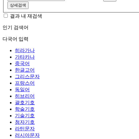
상세검색
결과 내 재검색
인기 검색어
다국어 입력
히라가나
가타카나
중국어
한글고어
그리스문자
프랑스어
독일어
히브리어
괄호기호
학술기호
기술기호
첨자기호
라틴문자
러시아문자