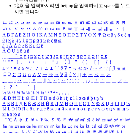
北京 을 입력하시려면
beijing
을 입력하시고 space를 누르
시면 됩니다.
ㅥ
ㅦ
ㅧ
ㅨ
ㅩ
ㅪ
ㅫ
ㅬ
ㅭ
ㅮ
ㅯ
ㅰ
ㅱ
ㅲ
ㅳ
ㅴ
ㅵ
ㅶ
ㅷ
ㅸ
ㅹ
ㅺ
ㅻ
ㅼ
ㅽ
ㅾ
ㅿ
ㆀ
ㆁ
ㆂ
ㆃ
ㆄ
ㆅ
ㆆ
ㆇ
ㆈ
ㆉ
ㆊ
ㆋ
ㆌ
ㆍ
ㆎ
Α
Β
Γ
Δ
Ε
Ζ
Η
Θ
Ι
Κ
Λ
Μ
Ν
Ξ
Ο
Π
Ρ
Σ
Τ
Υ
Φ
Χ
Ψ
Ω
α
β
γ
δ
ε
ζ
η
θ
ι
κ
λ
μ
ν
ξ
ο
π
ρ
σ
τ
υ
φ
χ
ψ
ω
á
à
Á
À
é
è
É
È
ç
Ç
ê
Ä
Ö
Ü
ä
ö
ü
ß
ְ
ֳ
ֲ
ֱ
ָ
ַ
ֵ
ֶ
ִ
ֹ
ּ
ֻ
ׂ
ׁ
ּ
ב
ה
נ
מ
צ
ת
ץ
ש
ד
ג
כ
ע
י
ח
ל
ך
ף
ק
ר
א
ט
ו
ן
ם
פ
‘
’
“
”
〔
〕
〈
〉
「
」
『
』
【
】
＂
（
）
［
］
｛
｝
±
×
÷
≠
≤
≥
∞
∴
♂
♀
∠
⊥
⌒
∂
∇
≡
≒
≪
≫
√
∽
∝
∵
∫
∬
∈
∋
⊆
⊇
⊂
⊃
∪
∩
∧
∨
￢
⇒
⇔
∀
∃
∮
∑
∏
＋
－
＜
＝
＞
、
。
·
‥
…
¨
〃
―
∥
＼
∼
´
～
ˇ
˘
˝
˚
˙
¸
˛
¡
¿
ː
！
＇
，
．
／
：
；
？
＾
＿
｀
｜
½
⅓
⅔
¼
¾
⅛
⅜
⅝
⅞
¹
²
³
⁴
ⁿ
₁
₂
₃
₄
Æ
Ð
Ħ
Ĳ
Ł
Ø
Œ
Þ
Ŧ
Ŋ
æ
đ
ð
ħ
ı
ĳ
ĸ
ŀ
ł
ø
œ
ß
þ
ŧ
ŋ
ŉ
А
Б
В
Г
Д
Е
Ё
Ж
З
И
Й
К
Л
М
Н
О
П
Р
С
Т
У
Ф
Х
Ц
Ч
Ш
Щ
Ъ
Ы
Ь
Э
Ю
Я
а
б
в
г
д
е
ё
ж
з
и
й
к
л
м
н
о
п
р
с
т
у
ф
х
ц
ч
ш
щ
ъ
ы
ь
э
ю
я
′
″
℃
Å
￠
￡
￥
¤
℉
‰
＄
％
Ｆ
￦
㎕
㎖
㎗
ℓ
㎘
㏄
㎣
㎤
㎥
㎦
㎙
㎚
㎛
㎜
㎝
㎞
㎟
㎠
㎡
㎢
㏊
㎍
㎎
㎏
㏏
㎈
㎉
㏈
㎧
㎨
㎰
㎱
㎲
㎳
㎴
㎵
㎶
㎷
㎸
㎹
㎀
㎁
㎂
㎃
㎄
㎺
㎻
㎽
㎾
㎿
㎐
㎑