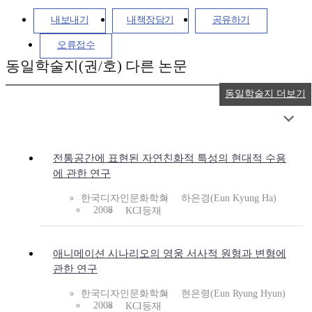
내보내기
내책장담기
공유하기
오류접수
동일학술지(권/호) 다른 논문
동일학술지 더보기
전통공간에 표현된 자연친화적 특성의 현대적 수용
에 관한 연구
한국디자인문화학회
하은경(Eun Kyung Ha)
2008
KCI등재
애니메이션 시나리오의 영웅 서사적 원형과 변형에
관한 연구
한국디자인문화학회
현은령(Eun Ryung Hyun)
2008
KCI등재