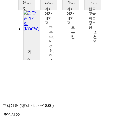
융합미디어와 현대사회
2018 이화 융합미디어 영화제
가상현실
대학도서관의 가상현실 서비스 가이드라인
K-
이화
이화
한국
MOOC
여자
여자
교육
경
대학
대학
학술
기
교
교
정보
대
한
오
원
학
충
유
권
교
수,
란
선
송
박
영
민
성
호
희,
가상현실
정
K-
재
MOOC
훈,
한
유
국
승
연
철
구
재
단
산
업
교
고객센터 (평일: 09:00~18:00)
육
센
1599-3122