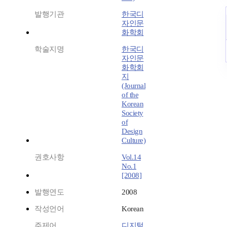
발행기관
한국디
자인문
화학회
학술지명
한국디
자인문
화학회
지
(Journal
of the
Korean
Society
of
Design
Culture)
권호사항
Vol.14
No.1
[2008]
발행연도
2008
작성언어
Korean
주제어
디지털