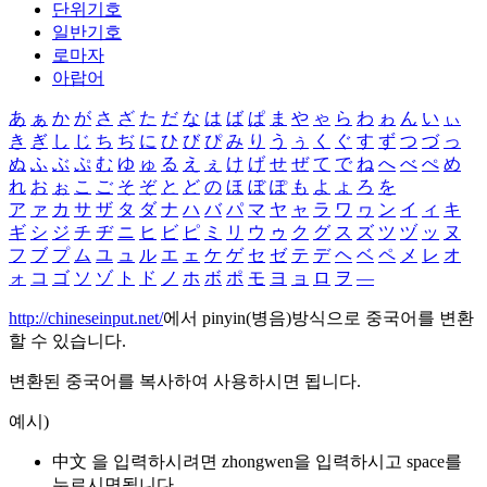
단위기호
일반기호
로마자
아랍어
あ
ぁ
か
が
さ
ざ
た
だ
な
は
ば
ぱ
ま
や
ゃ
ら
わ
ゎ
ん
い
ぃ
き
ぎ
し
じ
ち
ぢ
に
ひ
び
ぴ
み
り
う
ぅ
く
ぐ
す
ず
つ
づ
っ
ぬ
ふ
ぶ
ぷ
む
ゆ
ゅ
る
え
ぇ
け
げ
せ
ぜ
て
で
ね
へ
べ
ぺ
め
れ
お
ぉ
こ
ご
そ
ぞ
と
ど
の
ほ
ぼ
ぽ
も
よ
ょ
ろ
を
ア
ァ
カ
サ
ザ
タ
ダ
ナ
ハ
バ
パ
マ
ヤ
ャ
ラ
ワ
ヮ
ン
イ
ィ
キ
ギ
シ
ジ
チ
ヂ
ニ
ヒ
ビ
ピ
ミ
リ
ウ
ゥ
ク
グ
ス
ズ
ツ
ヅ
ッ
ヌ
フ
ブ
プ
ム
ユ
ュ
ル
エ
ェ
ケ
ゲ
セ
ゼ
テ
デ
ヘ
ベ
ペ
メ
レ
オ
ォ
コ
ゴ
ソ
ゾ
ト
ド
ノ
ホ
ボ
ポ
モ
ヨ
ョ
ロ
ヲ
―
http://chineseinput.net/
에서 pinyin(병음)방식으로 중국어를 변환
할 수 있습니다.
변환된 중국어를 복사하여 사용하시면 됩니다.
예시)
中文 을 입력하시려면
zhongwen
을 입력하시고 space를
누르시면됩니다.