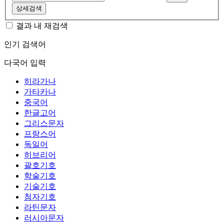
상세검색
결과 내 재검색
인기 검색어
다국어 입력
히라가나
가타카나
중국어
한글고어
그리스문자
프랑스어
독일어
히브리어
괄호기호
학술기호
기술기호
첨자기호
라틴문자
러시아문자