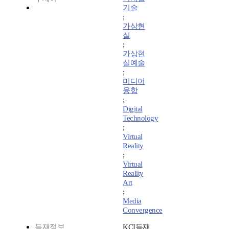
기술
;
가상현
실
;
가상현
실예술
;
미디어
융합
;
Digital
Technology
;
Virtual
Reality
;
Virtual
Reality
Art
;
Media
Convergence
등재정보
KCI등재