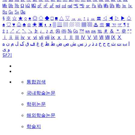
㎒
㎓
㎔
Ω
㏀
㏁
㎊
㎋
㎌
㏖
㏅
㎭
㎮
㎯
㏛
㎩
㎪
㎫
㎬
㏝
㏐
㏓
㏃
㏉
㏜
㏆
§
※
☆
★
○
●
◎
◇
◆
□
■
△
▽
→
←
↑
↓
↔
〓
◁
◀
▷
▶
♤
♠
♡
♥
♧
♣
⊙
◈
▣
◐
◑
▒
▤
▥
▨
▧
▦
▩
♨
☏
☎
☜
☞
¶
†
‡
↕
↗
↙
↖
↘
♭
♩
♪
♬
㉿
㈜
№
㏇
™
㏂
㏘
℡
＃
＆
＊
＠
ª
º
ⅰ
ⅱ
ⅲ
ⅳ
ⅴ
ⅵ
ⅶ
ⅷ
ⅸ
ⅹ
Ⅰ
Ⅱ
Ⅲ
Ⅳ
Ⅴ
Ⅵ
Ⅶ
Ⅷ
Ⅸ
Ⅹ
ا
ب
ت
ث
ج
ح
خ
د
ذ
ر
ز
س
ش
ص
ض
ط
ظ
ع
غ
ف
ق
ک
ل
م
ن
ه
و
ی
닫기
통합검색
국내학술논문
학위논문
해외학술논문
학술지