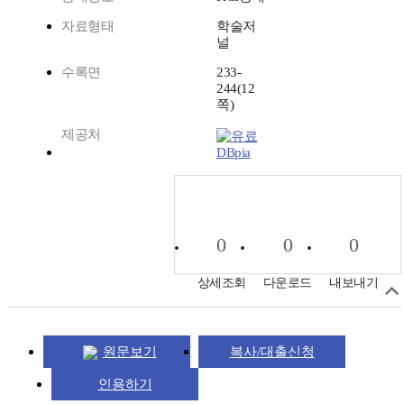
자료형태
학술저
널
수록면
233-
244(12
쪽)
제공처
DBpia
0
0
0
상세조회
다운로드
내보내기
원문보기
복사/대출신청
인용하기